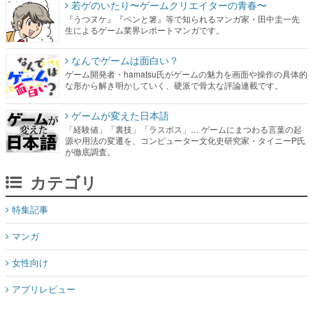
若ゲのいたり〜ゲームクリエイターの青春〜
『うつヌケ』『ペンと箸』等で知られるマンガ家・田中圭一先
生によるゲーム業界レポートマンガです。
なんでゲームは面白い？
ゲーム開発者・hamatsu氏がゲームの魅力を画面や操作の具体的
な形から解き明かしていく、硬派で骨太な評論連載です。
ゲームが変えた日本語
「経験値」「裏技」「ラスボス」… ゲームにまつわる言葉の起
源や用法の変遷を、コンピューター文化史研究家・タイニーP氏
が徹底調査。
カテゴリ
特集記事
マンガ
女性向け
アプリレビュー