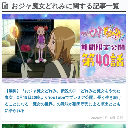
おジャ魔女どれみに関する記事一覧
日本のコンテンツ産業やカルチャーに与えた影響を探る企
画です。
日本モバイルゲーム産業史
日本のモバイルゲーム史における主要なトピック・タイト
ルを網羅するほか、開発者へのインタビューや識者による
解説を掲載。約20年の歴史が一望できる決定版！
若ゲのいたり〜ゲームクリエイターの青春〜
『うつヌケ』『ペンと箸』等で知られるマンガ家・田中圭
一先生によるゲーム業界レポートマンガです。
なんでゲームは面白い？
ゲーム開発者・hamatsu氏がゲームの魅力を画面や操作の
具体的な形から解き明かしていく、硬派で骨太な評論連載
です。
ゲームが変えた日本語
【無料】『おジャ魔女どれみ』伝説の回「どれみと魔女をやめた
「経験値」「裏技」「ラスボス」… ゲームにまつわる言葉
の起源や用法の変遷を、コンピューター文化史研究家・タ
魔女」2月18日20時よりYouTubeでプレミア公開。長く生き続け
イニーP氏が徹底調査。
ることになる「魔女の世界」の意味が細田守氏による演出ととも
に語られる
カテゴリ
2026年2月18日 公開
特集記事