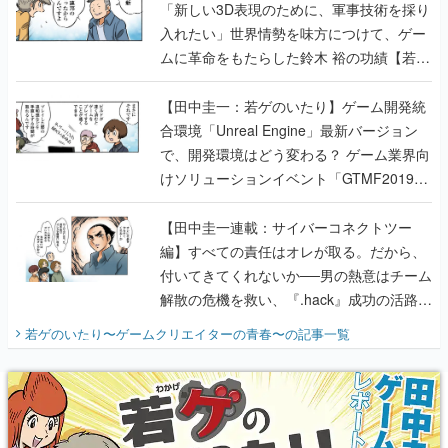
「新しい3D表現のために、軍事技術を採り
入れたい」世界情勢を味方につけて、ゲー
ムに革命をもたらした鈴木 裕の功績【若ゲ
のいたり】
【田中圭一：若ゲのいたり】ゲーム開発統
合環境「Unreal Engine」最新バージョン
で、開発環境はどう変わる？ ゲーム業界向
けソリューションイベント「GTMF2019」
に行って、より理解を深めよう【PR】
【田中圭一連載：サイバーコネクトツー
編】すべての責任はオレが取る。だから、
付いてきてくれないか──男の熱意はチーム
解散の危機を救い、『.hack』成功の活路を
開く。業界の快男児・松山 洋に流れる血は
若ゲのいたり〜ゲームクリエイターの青春〜
の記事一覧
『少年ジャンプ』色だった【若ゲのいた
り】