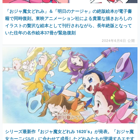
「おジャ魔女どれみ」＆「明日のナージャ」の絶版絵本が電子書
籍で同時復刻。東映アニメーション社による貴重な描きおろしの
イラストの贅沢な絵本として刊行されながら、長年絶版となって
いた往年の名作絵本37冊が緊急復刻
2024年6月6日 公開
シリーズ最新作『おジャ魔女どれみ 1620’s』が発表。「おジャ魔
女カーニバル‼︎」に合わせて成長したどれみたちが登場するエモす