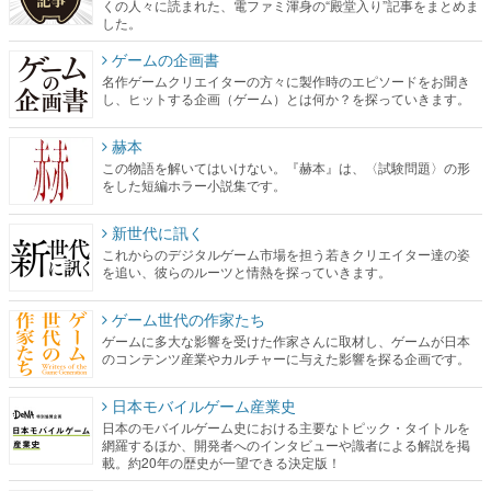
くの人々に読まれた、電ファミ渾身の“殿堂入り”記事をまとめま
した。
ゲームの企画書
名作ゲームクリエイターの方々に製作時のエピソードをお聞き
し、ヒットする企画（ゲーム）とは何か？を探っていきます。
赫本
この物語を解いてはいけない。『赫本』は、〈試験問題〉の形
をした短編ホラー小説集です。
新世代に訊く
これからのデジタルゲーム市場を担う若きクリエイター達の姿
を追い、彼らのルーツと情熱を探っていきます。
ゲーム世代の作家たち
ゲームに多大な影響を受けた作家さんに取材し、ゲームが日本
のコンテンツ産業やカルチャーに与えた影響を探る企画です。
日本モバイルゲーム産業史
日本のモバイルゲーム史における主要なトピック・タイトルを
網羅するほか、開発者へのインタビューや識者による解説を掲
載。約20年の歴史が一望できる決定版！