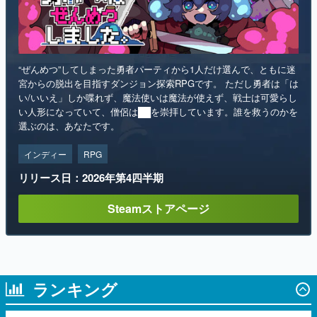
“ぜんめつ”してしまった勇者パーティから1人だけ選んで、ともに迷
宮からの脱出を目指すダンジョン探索RPGです。 ただし勇者は「は
い/いいえ」しか喋れず、魔法使いは魔法が使えず、戦士は可愛らし
い人形になっていて、僧侶は██を崇拝しています。誰を救うのかを
選ぶのは、あなたです。
インディー
RPG
リリース日：2026年第4四半期
Steamストアページ
ランキング