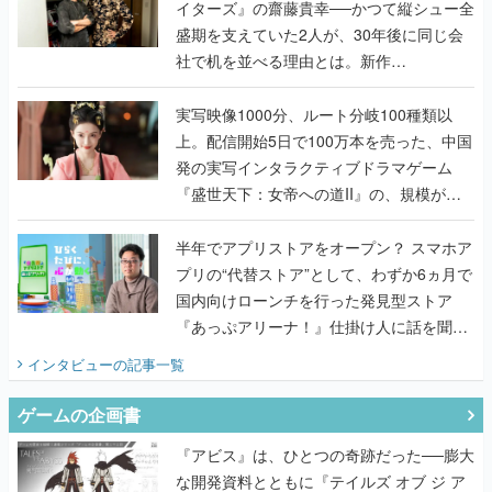
イターズ』の齋藤貴幸──かつて縦シュー全
盛期を支えていた2人が、30年後に同じ会
社で机を並べる理由とは。新作
『TATSUJIN EXTREME』で初タッグを組
んだレジェンド2人に訊く開発秘話
実写映像1000分、ルート分岐100種類以
上。配信開始5日で100万本を売った、中国
発の実写インタラクティブドラマゲーム
『盛世天下：女帝への道II』の、規模が違
うこだわりをプロデューサーに聞いた
半年でアプリストアをオープン？ スマホア
プリの“代替ストア”として、わずか6ヵ月で
国内向けローンチを行った発見型ストア
『あっぷアリーナ！』仕掛け人に話を聞い
てみた
インタビュー
の記事一覧
ゲームの企画書
『アビス』は、ひとつの奇跡だった──膨大
な開発資料とともに『テイルズ オブ ジ ア