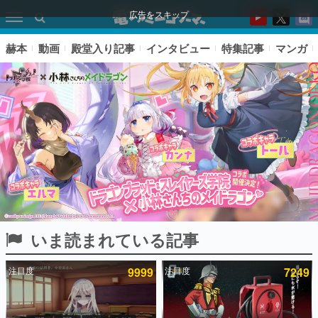
広告をスキップ
赫本
動画
殿堂入り記事
インタビュー
特集記事
マンガ
いま読まれている記事
ピックアップ
注目度
9999
注目度
7249
電ファミのいま読まれている記事ランキング
アプリセール情報