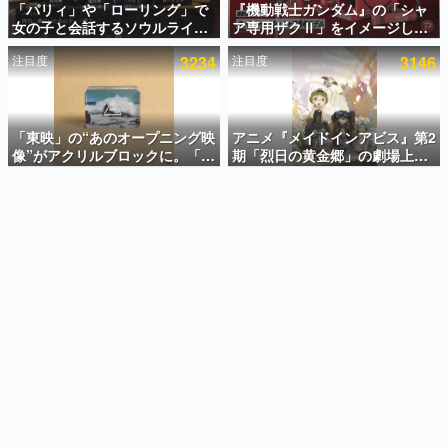
「パリィ」や「ローリング」で
『機動戦士ガンダム』の「シャ
女の子と会話するソウルライク
ア専用ザクⅡ」をイメージした
インタビュー
恋愛ゲーム『小早川さんはソウ
散水ホースリールが予約開始。
注目度
3234
注目度
3146
ルライク』無料公開。返事に失
本体にはシャアのパーソナルマ
連載・特集一覧
敗すると「YOU DIED」
ークやジオン公国軍のエンブレ
ム、型式番号などを配置
殿堂入り記事
SNS拡散数が数千以上！ ページビュー数万以上！ などな
「東映」の“あのオープニング映
アニメ『メイドインアビス』第2
ど。多くの人々に読まれた、電ファミ渾身の“殿堂入り”記
像”がアクリルブロックに。「東
期「烈日の黄金郷」の劇場上映
事をまとめました。
映ヒストリカル グッズコレクシ
が決定！レグ役・伊瀬茉莉也さ
ョン」が8月下旬より発売
んらが登壇する舞台挨拶も実施
ゲームの企画書
名作ゲームクリエイターの方々に製作時のエピソードをお
聞きし、ヒットする企画（ゲーム）とは何か？を探ってい
きます。
赫本
この物語を解いてはいけない。『赫本』は、〈試験問題〉
の形をした短編ホラー小説集です。
新世代に訊く
これからのデジタルゲーム市場を担う若きクリエイター達
の姿を追い、彼らのルーツと情熱を探っていきます。
ゲーム世代の作家たち
ゲームに多大な影響を受けた作家さんに取材し、ゲームが