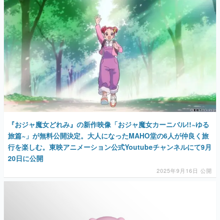
マンガ
女性向け
アプリレビュー
その他
電ファミニコゲーマーとは？
運営：株式会社マレ
『おジャ魔女どれみ』の新作映像「おジャ魔女カーニバル!!~ゆる
旅篇~」が無料公開決定。大人になったMAHO堂の6人が仲良く旅
行を楽しむ。東映アニメーション公式Youtubeチャンネルにて9月
20日に公開
2025年9月16日 公開