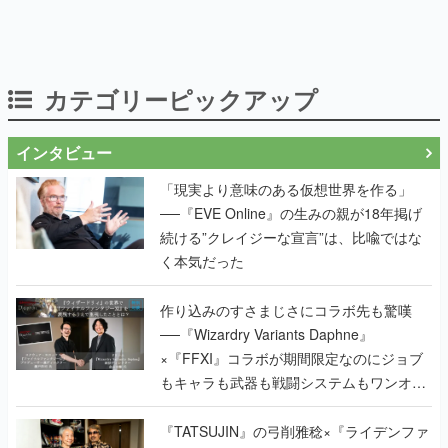
カテゴリーピックアップ
インタビュー
「現実より意味のある仮想世界を作る」
──『EVE Online』の生みの親が18年掲げ
続ける”クレイジーな宣言”は、比喩ではな
く本気だった
作り込みのすさまじさにコラボ先も驚嘆
──『Wizardry Variants Daphne』
×『FFXI』コラボが期間限定なのにジョブ
もキャラも武器も戦闘システムもワンオフ
で作り込まれた理由を両ディレクターに聞
く
『TATSUJIN』の弓削雅稔×『ライデンファ