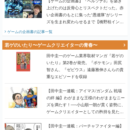
【ゲームの企画書】『ペルソナ3』を築き
上げたのは反骨心とリスペクトだった。赤
い企画書のもとに集った“愚連隊”がシリー
ズを生まれ変わらせるまで【橋野桂インタ
ビュー】
ゲームの企画書
の記事一覧
若ゲのいたり〜ゲームクリエイターの青春〜
田中圭一のゲーム業界取材マンガ『若ゲの
いたり』第2巻が発売。『ポケモン』田尻
智さん、『ゼビウス』遠藤雅伸さんらの貴
重なエピソードを収録
【田中圭一連載：アイマス/ガンダム 戦場
の絆 編】わがままな王様のわがままなニー
ズを満たす！──小山順一朗が貫く姿勢に、
ゲームクリエイターとしての矜持を見た
【若ゲのいたり最終回】
【田中圭一連載：バーチャファイター編】