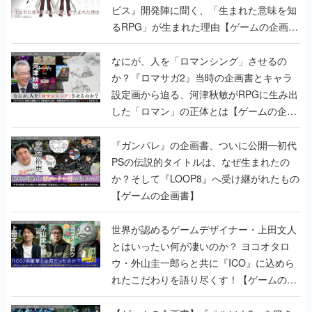
ビス』開発陣に聞く、「生まれた意味を知
るRPG」が生まれた理由【ゲームの企画
書】
なにが、人を「ロマンシング」させるの
か？『ロマサガ2』当時の企画書とキャラ
設定画から迫る、河津秋敏がRPGに生み出
した「ロマン」の正体とは【ゲームの企画
書】
『ガンパレ』の企画書、ついに公開━初代
PSの伝説的タイトルは、なぜ生まれたの
か？そして『LOOP8』へ受け継がれたもの
【ゲームの企画書】
世界が認めるゲームデザイナー・上田文人
とはいったい何が凄いのか？ ヨコオタロ
ウ・外山圭一郎らと共に『ICO』に込めら
れたこだわりを語り尽くす！【ゲームの企
画書】