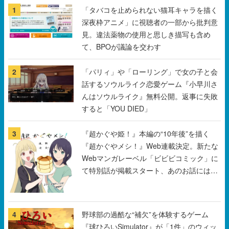
1
「タバコを止められない猫耳キャラを描く
深夜枠アニメ」に視聴者の一部から批判意
見。違法薬物の使用と思しき描写も含め
て、BPOが議論を交わす
2
「パリィ」や「ローリング」で女の子と会
話するソウルライク恋愛ゲーム『小早川さ
んはソウルライク』無料公開。返事に失敗
すると「YOU DIED」
3
『超かぐや姫！』本編の“10年後”を描く
『超かぐやメシ！』Web連載決定。新たな
Webマンガレーベル「ビビビコミック」に
て特別話が掲載スタート、あのお話には…
まだ続きがある！
4
野球部の過酷な“補欠”を体験するゲーム
『球ひろいSimulator』が「1件」のウィッ