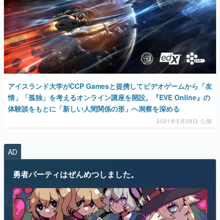
マンガ
女性向け
アイスランド大学がCCP Gamesと提携してビデオゲームから「友
アプリレビュー
情」「孤独」を考えるオンライン講座を開設。『EVE Online』の
体験談をもとに「新しい人間関係の形」へ洞察を深める
その他
2021年5月28日 公開
電ファミニコゲーマーとは？
AD
運営：株式会社マレ
勇者パーティはぜんめつしました。