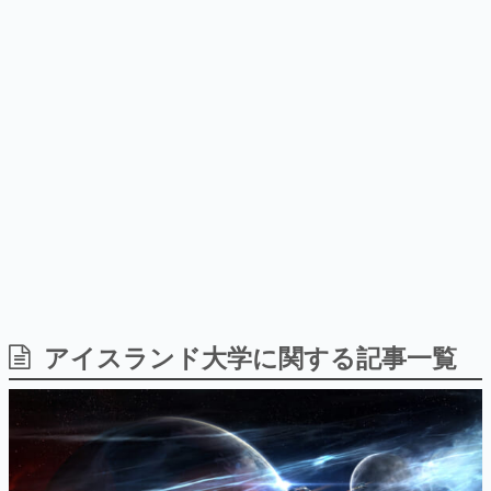
式リリースを記念したキャンペ
介
日本のコンテンツ産業やカルチャーに与えた影響を探る企
ーン
画です。
日本モバイルゲーム産業史
日本のモバイルゲーム史における主要なトピック・タイト
ルを網羅するほか、開発者へのインタビューや識者による
解説を掲載。約20年の歴史が一望できる決定版！
若ゲのいたり〜ゲームクリエイターの青春〜
『うつヌケ』『ペンと箸』等で知られるマンガ家・田中圭
一先生によるゲーム業界レポートマンガです。
なんでゲームは面白い？
ゲーム開発者・hamatsu氏がゲームの魅力を画面や操作の
アイスランド大学に関する記事一覧
具体的な形から解き明かしていく、硬派で骨太な評論連載
です。
ゲームが変えた日本語
「経験値」「裏技」「ラスボス」… ゲームにまつわる言葉
の起源や用法の変遷を、コンピューター文化史研究家・タ
イニーP氏が徹底調査。
カテゴリ
特集記事