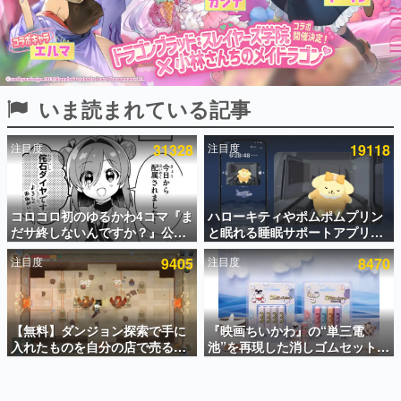
インタビュー
連載・特集一覧
殿堂入り記事
いま読まれている記事
SNS拡散数が数千以上！ ページビュー数万以上！ などな
ど。多くの人々に読まれた、電ファミ渾身の“殿堂入り”記
事をまとめました。
注目度
31328
注目度
19118
ゲームの企画書
名作ゲームクリエイターの方々に製作時のエピソードをお
聞きし、ヒットする企画（ゲーム）とは何か？を探ってい
コロコロ初のゆるかわ4コマ『ま
ハローキティやポムポムプリン
きます。
だサ終しないんですか？』公開
と眠れる睡眠サポートアプリ
赫本
スタート。主人公は新入社員の
『ゆめたび』が配信中。キャラ
この物語を解いてはいけない。『赫本』は、〈試験問題〉
注目度
9405
注目度
8470
侘石ダイヤ、ゲーム会社を舞台
ごとのASMRや目覚ましアラー
の形をした短編ホラー小説集です。
にトラブルへ対応する社員たち
ムも搭載
を描く
新世代に訊く
【無料】ダンジョン探索で手に
『映画ちいかわ』の“単三電
これからのデジタルゲーム市場を担う若きクリエイター達
の姿を追い、彼らのルーツと情熱を探っていきます。
入れたものを自分の店で売るゲ
池”を再現した消しゴムセットが
ーム『Moonlighter』がSteam
8月7日より発売決定。公式は
にて無料配布中！続編
「在ったものを 消しながら いつ
ゲーム世代の作家たち
『Moonlighter 2』の9月2日正
かなくなる 永遠のいのち」と紹
ゲームに多大な影響を受けた作家さんに取材し、ゲームが