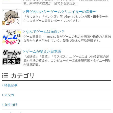
生によるゲーム業界レポートマンガです。
なんでゲームは面白い？
ゲーム開発者・hamatsu氏がゲームの魅力を画面や操作の具体的
な形から解き明かしていく、硬派で骨太な評論連載です。
ゲームが変えた日本語
「経験値」「裏技」「ラスボス」… ゲームにまつわる言葉の起
源や用法の変遷を、コンピューター文化史研究家・タイニーP氏
が徹底調査。
カテゴリ
特集記事
マンガ
女性向け
アプリレビュー
その他