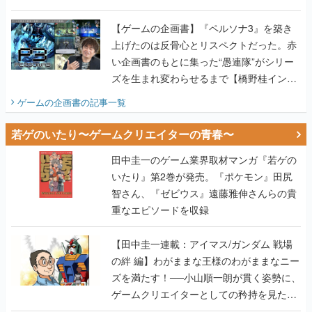
い企画書のもとに集った“愚連隊”がシリー
ズを生まれ変わらせるまで【橋野桂インタ
ビュー】
ゲームの企画書
の記事一覧
若ゲのいたり〜ゲームクリエイターの青春〜
田中圭一のゲーム業界取材マンガ『若ゲの
いたり』第2巻が発売。『ポケモン』田尻
智さん、『ゼビウス』遠藤雅伸さんらの貴
重なエピソードを収録
【田中圭一連載：アイマス/ガンダム 戦場
の絆 編】わがままな王様のわがままなニー
ズを満たす！──小山順一朗が貫く姿勢に、
ゲームクリエイターとしての矜持を見た
【若ゲのいたり最終回】
【田中圭一連載：バーチャファイター編】
「新しい3D表現のために、軍事技術を採り
入れたい」世界情勢を味方につけて、ゲー