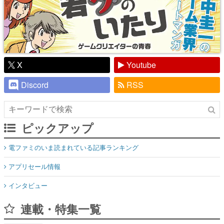
X
Youtube
Discord
RSS
ピックアップ
電ファミのいま読まれている記事ランキング
アプリセール情報
インタビュー
連載・特集一覧
殿堂入り記事
SNS拡散数が数千以上！ ページビュー数万以上！ などなど。多
くの人々に読まれた、電ファミ渾身の“殿堂入り”記事をまとめま
した。