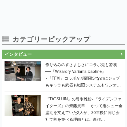
カテゴリーピックアップ
インタビュー
作り込みのすさまじさにコラボ先も驚嘆
──『Wizardry Variants Daphne』
×『FFXI』コラボが期間限定なのにジョブ
もキャラも武器も戦闘システムもワンオフ
で作り込まれた理由を両ディレクターに聞
く
『TATSUJIN』の弓削雅稔×『ライデンファ
イターズ』の齋藤貴幸──かつて縦シュー全
盛期を支えていた2人が、30年後に同じ会
社で机を並べる理由とは。新作
『TATSUJIN EXTREME』で初タッグを組
んだレジェンド2人に訊く開発秘話
実写映像1000分、ルート分岐100種類以
上。配信開始5日で100万本を売った、中国
発の実写インタラクティブドラマゲーム