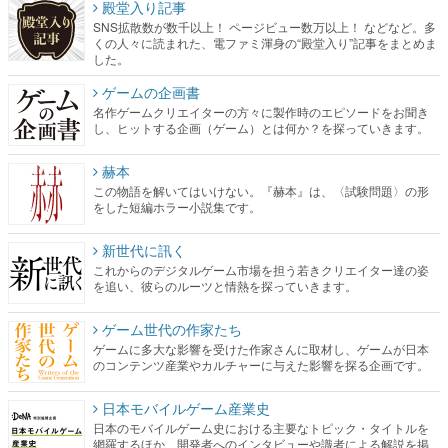
ゲームの企画書
名作ゲームクリエイターの方々に製作時のエピソードをお聞き
し、ヒットする企画（ゲーム）とは何か？を探っていきます。
赫本
この物語を解いてはいけない。『赫本』は、〈試験問題〉の形
をした短編ホラー小説集です。
新世代に訊く
これからのデジタルゲーム市場を担う若きクリエイター達の姿
を追い、彼らのルーツと情熱を探っていきます。
ゲーム世代の作家たち
ゲームに多大な影響を受けた作家さんに取材し、ゲームが日本
のコンテンツ産業やカルチャーに与えた影響を探る企画です。
日本モバイルゲーム産業史
日本のモバイルゲーム史における主要なトピック・タイトルを
網羅するほか、開発者へのインタビューや識者による解説を掲
載。約20年の歴史が一望できる決定版！
若ゲのいたり〜ゲームクリエイターの青春〜
『うつヌケ』『ペンと箸』等で知られるマンガ家・田中圭一先