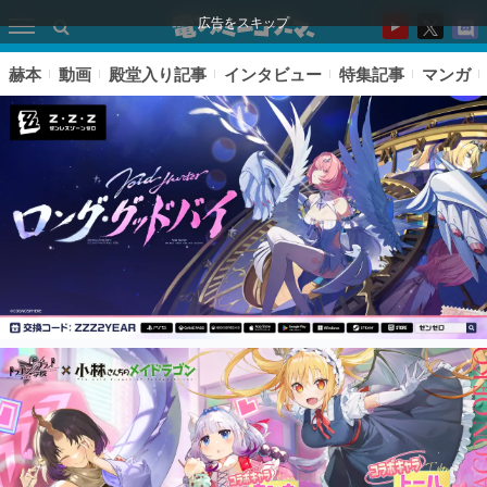
広告をスキップ
赫本
動画
殿堂入り記事
インタビュー
特集記事
マンガ
ピックアップ
電ファミのいま読まれている記事ランキング
アプリセール情報