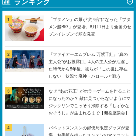
メン超BIG」が登場。8月11日より全国のセ
ブンイレブンで順次発売
2
『ファイアーエムブレム 万紫千紅』“真の
主人公”がお披露目。4人の主人公が活躍し
た時代から5年後、彼らが「この世に存在
しない」状況で魔神・バロールと戦う
3
なぜ “あの花王” がホラーゲームを作ること
になったのか？ 敵に見つからないようにマ
ジックリンでこっそり掃除する『しずかな
おそうじ』が生まれるまで【開発座談会】
4
パペットスンスンの郵便局限定グッズが登
場。お手紙を持ったスンスンのマスコット
や、スンスンがプリントされたレターセッ
トなどがラインナップ