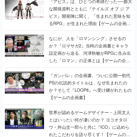
るRPG」が生まれた理由【ゲームの企画
書】
なにが、人を「ロマンシング」させるの
か？『ロマサガ2』当時の企画書とキャラ
設定画から迫る、河津秋敏がRPGに生み出
した「ロマン」の正体とは【ゲームの企画
書】
『ガンパレ』の企画書、ついに公開━初代
PSの伝説的タイトルは、なぜ生まれたの
か？そして『LOOP8』へ受け継がれたもの
【ゲームの企画書】
世界が認めるゲームデザイナー・上田文人
とはいったい何が凄いのか？ ヨコオタロ
ウ・外山圭一郎らと共に『ICO』に込めら
れたこだわりを語り尽くす！【ゲームの企
画書】
【ゲームの企画書】『ペルソナ3』を築き
上げたのは反骨心とリスペクトだった。赤