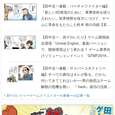
ムに革命をもたらした鈴木 裕の功績【若ゲ
のいたり】
【田中圭一：若ゲのいたり】ゲーム開発統
合環境「Unreal Engine」最新バージョン
で、開発環境はどう変わる？ ゲーム業界向
けソリューションイベント「GTMF2019」
に行って、より理解を深めよう【PR】
【田中圭一連載：サイバーコネクトツー
編】すべての責任はオレが取る。だから、
付いてきてくれないか──男の熱意はチーム
解散の危機を救い、『.hack』成功の活路を
開く。業界の快男児・松山 洋に流れる血は
若ゲのいたり〜ゲームクリエイターの青春〜
の記事一覧
『少年ジャンプ』色だった【若ゲのいた
り】