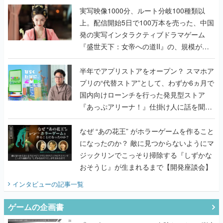
『盛世天下：女帝への道II』の、規模が違
うこだわりをプロデューサーに聞いた
半年でアプリストアをオープン？ スマホア
プリの“代替ストア”として、わずか6ヵ月で
国内向けローンチを行った発見型ストア
『あっぷアリーナ！』仕掛け人に話を聞い
てみた
なぜ “あの花王” がホラーゲームを作ること
になったのか？ 敵に見つからないようにマ
ジックリンでこっそり掃除する『しずかな
おそうじ』が生まれるまで【開発座談会】
インタビュー
の記事一覧
ゲームの企画書
『アビス』は、ひとつの奇跡だった──膨大
な開発資料とともに『テイルズ オブ ジ ア
ビス』開発陣に聞く、「生まれた意味を知