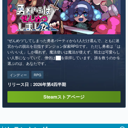
“ぜんめつ”してしまった勇者パーティから1人だけ選んで、ともに迷
宮からの脱出を目指すダンジョン探索RPGです。 ただし勇者は「は
い/いいえ」しか喋れず、魔法使いは魔法が使えず、戦士は可愛らし
い人形になっていて、僧侶は██を崇拝しています。誰を救うのかを
選ぶのは、あなたです。
インディー
RPG
リリース日：2026年第4四半期
Steamストアページ
ランキング
1
「ブタメン」の麺が“約4倍”になった「ブタ