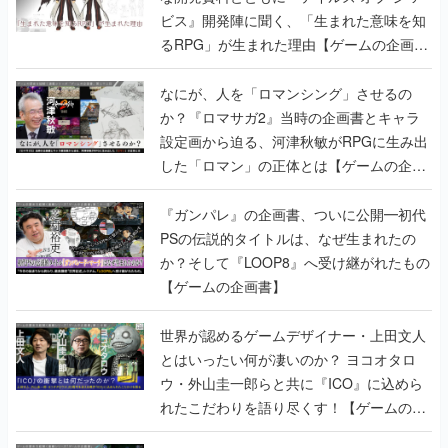
ビス』開発陣に聞く、「生まれた意味を知
るRPG」が生まれた理由【ゲームの企画
書】
なにが、人を「ロマンシング」させるの
か？『ロマサガ2』当時の企画書とキャラ
設定画から迫る、河津秋敏がRPGに生み出
した「ロマン」の正体とは【ゲームの企画
書】
『ガンパレ』の企画書、ついに公開━初代
PSの伝説的タイトルは、なぜ生まれたの
か？そして『LOOP8』へ受け継がれたもの
【ゲームの企画書】
世界が認めるゲームデザイナー・上田文人
とはいったい何が凄いのか？ ヨコオタロ
ウ・外山圭一郎らと共に『ICO』に込めら
れたこだわりを語り尽くす！【ゲームの企
画書】