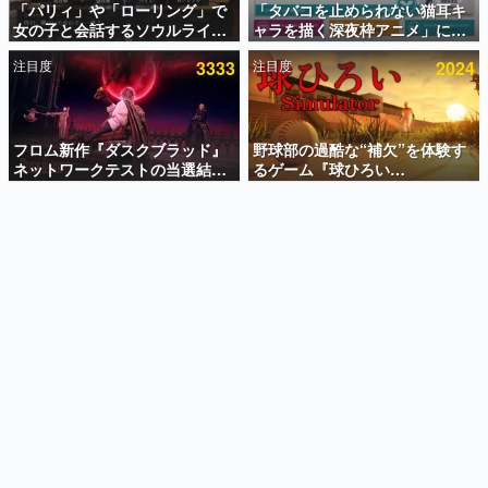
「パリィ」や「ローリング」で
「タバコを止められない猫耳キ
女の子と会話するソウルライク
ャラを描く深夜枠アニメ」に視
インタビュー
恋愛ゲーム『小早川さんはソウ
聴者の一部から批判意見。違法
注目度
3333
注目度
2024
ルライク』無料公開。返事に失
薬物の使用と思しき描写も含め
連載・特集一覧
敗すると「YOU DIED」
て、BPOが議論を交わす
殿堂入り記事
SNS拡散数が数千以上！ ページビュー数万以上！ などな
フロム新作『ダスクブラッド』
野球部の過酷な“補欠”を体験す
ど。多くの人々に読まれた、電ファミ渾身の“殿堂入り”記
ネットワークテストの当選結果
るゲーム『球ひろい
事をまとめました。
が8月7日22時に発表。応募サイ
Simulator』が「1件」のウィッ
トのマイページから確認可能、
シュリストをもとにチェコ語に
ゲームの企画書
テスト実施は8月21日～24日
対応しSNSで話題に。『キング
名作ゲームクリエイターの方々に製作時のエピソードをお
聞きし、ヒットする企画（ゲーム）とは何か？を探ってい
ダム・カム』開発元やチェコの
きます。
プロ野球選手から称賛の声
赫本
この物語を解いてはいけない。『赫本』は、〈試験問題〉
の形をした短編ホラー小説集です。
新世代に訊く
これからのデジタルゲーム市場を担う若きクリエイター達
の姿を追い、彼らのルーツと情熱を探っていきます。
ゲーム世代の作家たち
ゲームに多大な影響を受けた作家さんに取材し、ゲームが