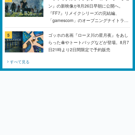
ン』の新映像が8月26日早朝に公開へ。
『FF7』リメイクシリーズの完結編、
「gamescom」のオープニングナイトライ
ブにてディレクターの浜口直樹氏が登壇す
る予定
5
ゴッホの名画『ローヌ川の星月夜』をあし
らった傘やトートバッグなどが登場。8月7
日21時より2日間限定で予約販売
すべて見る