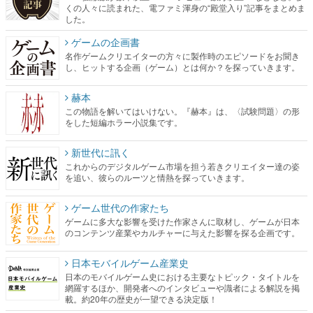
くの人々に読まれた、電ファミ渾身の“殿堂入り”記事をまとめま
した。
ゲームの企画書
名作ゲームクリエイターの方々に製作時のエピソードをお聞き
し、ヒットする企画（ゲーム）とは何か？を探っていきます。
赫本
この物語を解いてはいけない。『赫本』は、〈試験問題〉の形
をした短編ホラー小説集です。
新世代に訊く
これからのデジタルゲーム市場を担う若きクリエイター達の姿
を追い、彼らのルーツと情熱を探っていきます。
ゲーム世代の作家たち
ゲームに多大な影響を受けた作家さんに取材し、ゲームが日本
のコンテンツ産業やカルチャーに与えた影響を探る企画です。
日本モバイルゲーム産業史
日本のモバイルゲーム史における主要なトピック・タイトルを
網羅するほか、開発者へのインタビューや識者による解説を掲
載。約20年の歴史が一望できる決定版！