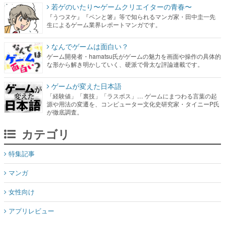
若ゲのいたり〜ゲームクリエイターの青春〜
『うつヌケ』『ペンと箸』等で知られるマンガ家・田中圭一先
生によるゲーム業界レポートマンガです。
なんでゲームは面白い？
ゲーム開発者・hamatsu氏がゲームの魅力を画面や操作の具体的
な形から解き明かしていく、硬派で骨太な評論連載です。
ゲームが変えた日本語
「経験値」「裏技」「ラスボス」… ゲームにまつわる言葉の起
源や用法の変遷を、コンピューター文化史研究家・タイニーP氏
が徹底調査。
カテゴリ
特集記事
マンガ
女性向け
アプリレビュー