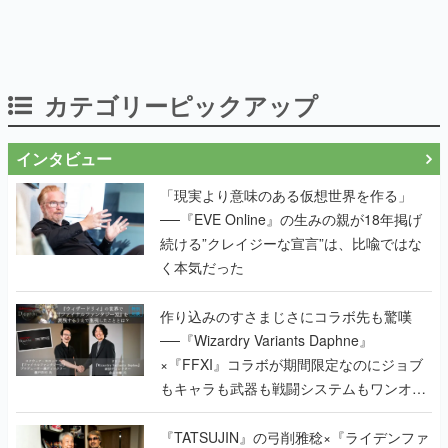
カテゴリーピックアップ
インタビュー
「現実より意味のある仮想世界を作る」
──『EVE Online』の生みの親が18年掲げ
続ける”クレイジーな宣言”は、比喩ではな
く本気だった
作り込みのすさまじさにコラボ先も驚嘆
──『Wizardry Variants Daphne』
×『FFXI』コラボが期間限定なのにジョブ
もキャラも武器も戦闘システムもワンオフ
で作り込まれた理由を両ディレクターに聞
く
『TATSUJIN』の弓削雅稔×『ライデンファ