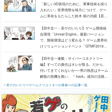
「新しい3D表現のために、軍事技術を採り
入れたい」世界情勢を味方につけて、ゲー
ムに革命をもたらした鈴木 裕の功績【若ゲ
のいたり】
【田中圭一：若ゲのいたり】ゲーム開発統
合環境「Unreal Engine」最新バージョン
で、開発環境はどう変わる？ ゲーム業界向
けソリューションイベント「GTMF2019」
に行って、より理解を深めよう【PR】
【田中圭一連載：サイバーコネクトツー
編】すべての責任はオレが取る。だから、
付いてきてくれないか──男の熱意はチーム
解散の危機を救い、『.hack』成功の活路を
開く。業界の快男児・松山 洋に流れる血は
若ゲのいたり〜ゲームクリエイターの青春〜
の記事一覧
『少年ジャンプ』色だった【若ゲのいた
り】