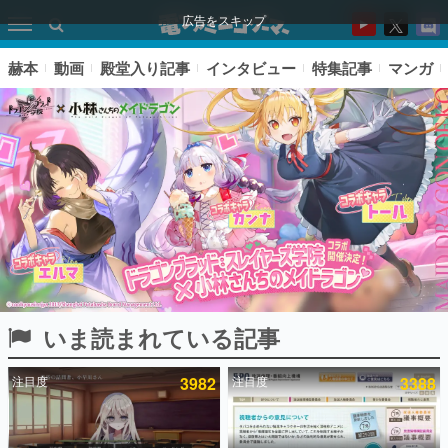
広告をスキップ
赫本
動画
殿堂入り記事
インタビュー
特集記事
マンガ
いま読まれている記事
ピックアップ
注目度
3982
注目度
3388
電ファミのいま読まれている記事ランキング
アプリセール情報