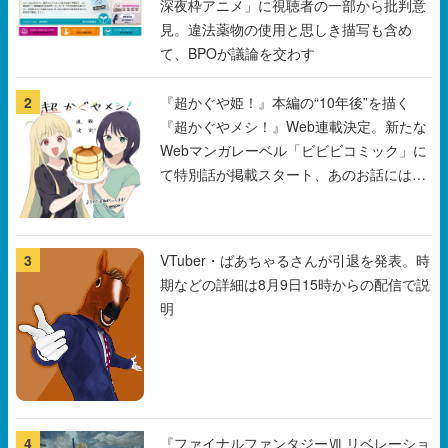
深夜枠アニメ」に視聴者の一部から批判意
見。違法薬物の使用と思しき描写も含め
て、BPOが議論を交わす
2
『超かぐや姫！』本編の“10年後”を描く
『超かぐやメシ！』Web連載決定。新たな
Webマンガレーベル「ビビビコミック」に
て特別話が掲載スタート、あのお話には…
まだ続きがある！
3
VTuber・ばあちゃるさんが引退を発表。時
期などの詳細は8月9日15時からの配信で説
明
4
『ファイナルファンタジーⅦ リベレーショ