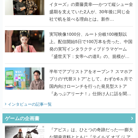
イターズ』の齋藤貴幸──かつて縦シュー全
盛期を支えていた2人が、30年後に同じ会
社で机を並べる理由とは。新作
『TATSUJIN EXTREME』で初タッグを組
んだレジェンド2人に訊く開発秘話
実写映像1000分、ルート分岐100種類以
上。配信開始5日で100万本を売った、中国
発の実写インタラクティブドラマゲーム
『盛世天下：女帝への道II』の、規模が違
うこだわりをプロデューサーに聞いた
半年でアプリストアをオープン？ スマホア
プリの“代替ストア”として、わずか6ヵ月で
国内向けローンチを行った発見型ストア
『あっぷアリーナ！』仕掛け人に話を聞い
てみた
インタビュー
の記事一覧
ゲームの企画書
『アビス』は、ひとつの奇跡だった──膨大
な開発資料とともに『テイルズ オブ ジ ア