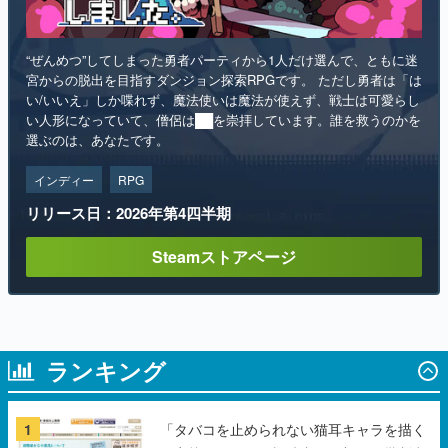
“ぜんめつ”してしまった勇者パーティから1人だけ選んで、ともに迷
宮からの脱出を目指すダンジョン探索RPGです。 ただし勇者は「は
い/いいえ」しか喋れず、魔法使いは魔法が使えず、戦士は可愛らし
い人形になっていて、僧侶は██を崇拝しています。誰を救うのかを
選ぶのは、あなたです。
インディー
RPG
リリース日：2026年第4四半期
Steamストアページ
ランキング
1
「タバコを止められない猫耳キャラを描く