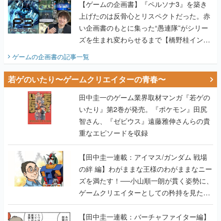
【ゲームの企画書】『ペルソナ3』を築き
上げたのは反骨心とリスペクトだった。赤
い企画書のもとに集った“愚連隊”がシリー
ズを生まれ変わらせるまで【橋野桂インタ
ビュー】
ゲームの企画書
の記事一覧
若ゲのいたり〜ゲームクリエイターの青春〜
田中圭一のゲーム業界取材マンガ『若ゲの
いたり』第2巻が発売。『ポケモン』田尻
智さん、『ゼビウス』遠藤雅伸さんらの貴
重なエピソードを収録
【田中圭一連載：アイマス/ガンダム 戦場
の絆 編】わがままな王様のわがままなニー
ズを満たす！──小山順一朗が貫く姿勢に、
ゲームクリエイターとしての矜持を見た
【若ゲのいたり最終回】
【田中圭一連載：バーチャファイター編】