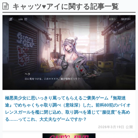
キャッツ♥アイに関する記事一覧
日本のコンテンツ産業やカルチャーに与えた影響を探る企
画です。
日本モバイルゲーム産業史
日本のモバイルゲーム史における主要なトピック・タイト
ルを網羅するほか、開発者へのインタビューや識者による
解説を掲載。約20年の歴史が一望できる決定版！
若ゲのいたり〜ゲームクリエイターの青春〜
『うつヌケ』『ペンと箸』等で知られるマンガ家・田中圭
一先生によるゲーム業界レポートマンガです。
なんでゲームは面白い？
ゲーム開発者・hamatsu氏がゲームの魅力を画面や操作の
具体的な形から解き明かしていく、硬派で骨太な評論連載
です。
ゲームが変えた日本語
極悪美少女に思いっきり罵ってもらえるご褒美ゲーム『無期迷
「経験値」「裏技」「ラスボス」… ゲームにまつわる言葉
の起源や用法の変遷を、コンピューター文化史研究家・タ
途』でめちゃくちゃ取り調べ（意味深）した。前科80犯のバイオ
イニーP氏が徹底調査。
レンスガールを檻に閉じ込め、取り調べを通じて“服従度”を高め
る……ってこれ、大丈夫なゲームですか？
カテゴリ
2026年3月19日 公開
特集記事