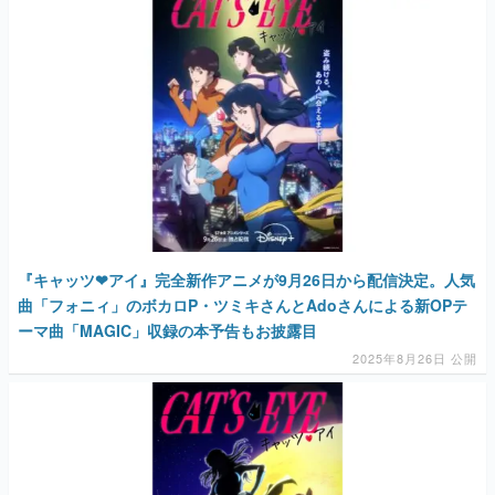
マンガ
女性向け
アプリレビュー
その他
電ファミニコゲーマーとは？
運営：株式会社マレ
『キャッツ❤アイ』完全新作アニメが9⽉26⽇から配信決定。人気
曲「フォニィ」のボカロP・ツミキさんとAdoさんによる新OPテ
ーマ曲「MAGIC」収録の本予告もお披露目
2025年8月26日 公開