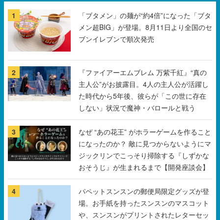
1
「ブタメン」の麺が“約4倍”になった「ブタ
メン超BIG」が登場。8月11日より全国のセ
ブンイレブンで順次発売
2
『ファイアーエムブレム 万紫千紅』“真の
主人公”がお披露目。4人の主人公が活躍し
た時代から5年後、彼らが「この世に存在
しない」状況で魔神・バロールと戦う
3
なぜ “あの花王” がホラーゲームを作ること
になったのか？ 敵に見つからないようにマ
ジックリンでこっそり掃除する『しずかな
おそうじ』が生まれるまで【開発座談会】
4
パペットスンスンの郵便局限定グッズが登
場。お手紙を持ったスンスンのマスコット
や、スンスンがプリントされたレターセッ