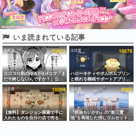
インタビュー
連載・特集一覧
殿堂入り記事
いま読まれている記事
SNS拡散数が数千以上！ ページビュー数万以上！ などな
ど。多くの人々に読まれた、電ファミ渾身の“殿堂入り”記
事をまとめました。
注目度
31031
注目度
18678
ゲームの企画書
名作ゲームクリエイターの方々に製作時のエピソードをお
聞きし、ヒットする企画（ゲーム）とは何か？を探ってい
コロコロ初のゆるかわ4コマ『ま
ハローキティやポムポムプリン
きます。
だサ終しないんですか？』公開
と眠れる睡眠サポートアプリ
赫本
スタート。主人公は新入社員の
『ゆめたび』が配信中。キャラ
この物語を解いてはいけない。『赫本』は、〈試験問題〉
注目度
10054
注目度
9361
侘石ダイヤ、ゲーム会社を舞台
ごとのASMRや目覚ましアラー
の形をした短編ホラー小説集です。
にトラブルへ対応する社員たち
ムも搭載
を描く
新世代に訊く
【無料】ダンジョン探索で手に
『映画ちいかわ』の“単三電
これからのデジタルゲーム市場を担う若きクリエイター達
の姿を追い、彼らのルーツと情熱を探っていきます。
入れたものを自分の店で売るゲ
池”を再現した消しゴムセットが
ーム『Moonlighter』がSteam
8月7日より発売決定。公式は
にて無料配布中！続編
「在ったものを 消しながら いつ
ゲーム世代の作家たち
『Moonlighter 2』の9月2日正
かなくなる 永遠のいのち」と紹
ゲームに多大な影響を受けた作家さんに取材し、ゲームが