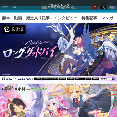
広告をスキップ
赫本
動画
殿堂入り記事
インタビュー
特集記事
マンガ
ピックアップ
電ファミのいま読まれている記事ランキング
アプリセール情報