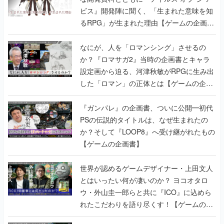
ビス』開発陣に聞く、「生まれた意味を知
るRPG」が生まれた理由【ゲームの企画
書】
なにが、人を「ロマンシング」させるの
か？『ロマサガ2』当時の企画書とキャラ
設定画から迫る、河津秋敏がRPGに生み出
した「ロマン」の正体とは【ゲームの企画
書】
『ガンパレ』の企画書、ついに公開━初代
PSの伝説的タイトルは、なぜ生まれたの
か？そして『LOOP8』へ受け継がれたもの
【ゲームの企画書】
世界が認めるゲームデザイナー・上田文人
とはいったい何が凄いのか？ ヨコオタロ
ウ・外山圭一郎らと共に『ICO』に込めら
れたこだわりを語り尽くす！【ゲームの企
画書】