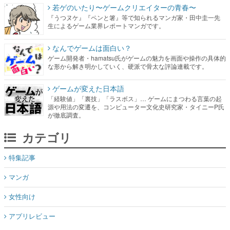
若ゲのいたり〜ゲームクリエイターの青春〜
『うつヌケ』『ペンと箸』等で知られるマンガ家・田中圭一先
生によるゲーム業界レポートマンガです。
なんでゲームは面白い？
ゲーム開発者・hamatsu氏がゲームの魅力を画面や操作の具体的
な形から解き明かしていく、硬派で骨太な評論連載です。
ゲームが変えた日本語
「経験値」「裏技」「ラスボス」… ゲームにまつわる言葉の起
源や用法の変遷を、コンピューター文化史研究家・タイニーP氏
が徹底調査。
カテゴリ
特集記事
マンガ
女性向け
アプリレビュー