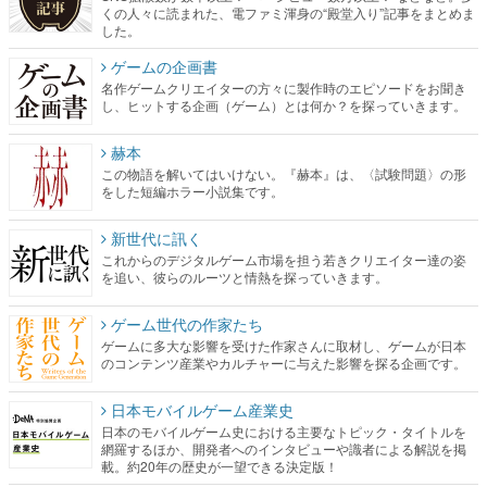
くの人々に読まれた、電ファミ渾身の“殿堂入り”記事をまとめま
した。
ゲームの企画書
名作ゲームクリエイターの方々に製作時のエピソードをお聞き
し、ヒットする企画（ゲーム）とは何か？を探っていきます。
赫本
この物語を解いてはいけない。『赫本』は、〈試験問題〉の形
をした短編ホラー小説集です。
新世代に訊く
これからのデジタルゲーム市場を担う若きクリエイター達の姿
を追い、彼らのルーツと情熱を探っていきます。
ゲーム世代の作家たち
ゲームに多大な影響を受けた作家さんに取材し、ゲームが日本
のコンテンツ産業やカルチャーに与えた影響を探る企画です。
日本モバイルゲーム産業史
日本のモバイルゲーム史における主要なトピック・タイトルを
網羅するほか、開発者へのインタビューや識者による解説を掲
載。約20年の歴史が一望できる決定版！