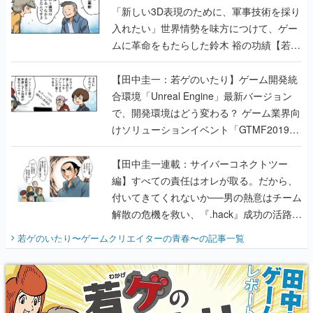
「新しい3D表現のために、軍事技術を採り
入れたい」世界情勢を味方につけて、ゲー
ムに革命をもたらした鈴木 裕の功績【若ゲ
のいたり】
【田中圭一：若ゲのいたり】ゲーム開発統
合環境「Unreal Engine」最新バージョン
で、開発環境はどう変わる？ ゲーム業界向
けソリューションイベント「GTMF2019」
に行って、より理解を深めよう【PR】
【田中圭一連載：サイバーコネクトツー
編】すべての責任はオレが取る。だから、
付いてきてくれないか──男の熱意はチーム
解散の危機を救い、『.hack』成功の活路を
開く。業界の快男児・松山 洋に流れる血は
若ゲのいたり〜ゲームクリエイターの青春〜
の記事一覧
『少年ジャンプ』色だった【若ゲのいた
り】