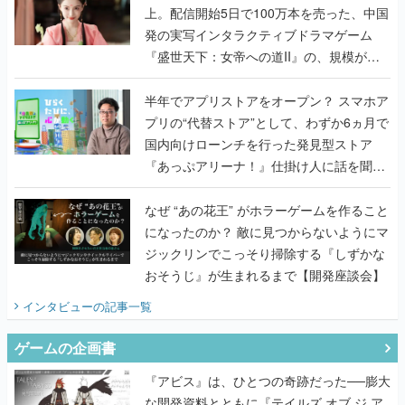
上。配信開始5日で100万本を売った、中国
発の実写インタラクティブドラマゲーム
『盛世天下：女帝への道II』の、規模が違
うこだわりをプロデューサーに聞いた
半年でアプリストアをオープン？ スマホア
プリの“代替ストア”として、わずか6ヵ月で
国内向けローンチを行った発見型ストア
『あっぷアリーナ！』仕掛け人に話を聞い
てみた
なぜ “あの花王” がホラーゲームを作ること
になったのか？ 敵に見つからないようにマ
ジックリンでこっそり掃除する『しずかな
おそうじ』が生まれるまで【開発座談会】
インタビュー
の記事一覧
ゲームの企画書
『アビス』は、ひとつの奇跡だった──膨大
な開発資料とともに『テイルズ オブ ジ ア