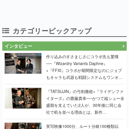
カテゴリーピックアップ
インタビュー
作り込みのすさまじさにコラボ先も驚嘆
──『Wizardry Variants Daphne』
×『FFXI』コラボが期間限定なのにジョブ
もキャラも武器も戦闘システムもワンオフ
で作り込まれた理由を両ディレクターに聞
く
『TATSUJIN』の弓削雅稔×『ライデンファ
イターズ』の齋藤貴幸──かつて縦シュー全
盛期を支えていた2人が、30年後に同じ会
社で机を並べる理由とは。新作
『TATSUJIN EXTREME』で初タッグを組
んだレジェンド2人に訊く開発秘話
実写映像1000分、ルート分岐100種類以