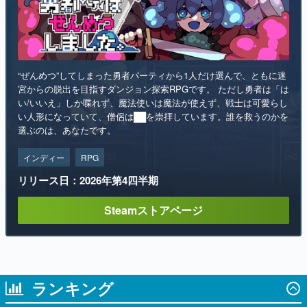
“ぜんめつ”してしまった勇者パーティから1人だけ選んで、ともに迷
宮からの脱出を目指すダンジョン探索RPGです。 ただし勇者は「は
い/いいえ」しか喋れず、魔法使いは魔法が使えず、戦士は可愛らし
い人形になっていて、僧侶は██を崇拝しています。誰を救うのかを
選ぶのは、あなたです。
インディー
RPG
リリース日：2026年第4四半期
Steamストアページ
ランキング