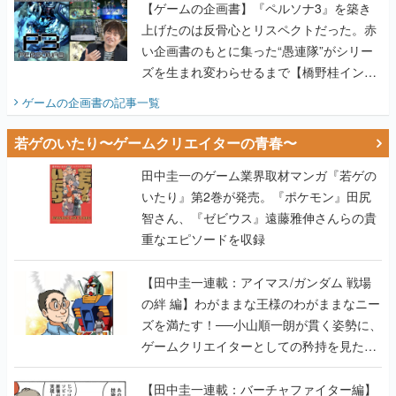
【ゲームの企画書】『ペルソナ3』を築き
上げたのは反骨心とリスペクトだった。赤
い企画書のもとに集った“愚連隊”がシリー
ズを生まれ変わらせるまで【橋野桂インタ
ビュー】
ゲームの企画書
の記事一覧
若ゲのいたり〜ゲームクリエイターの青春〜
田中圭一のゲーム業界取材マンガ『若ゲの
いたり』第2巻が発売。『ポケモン』田尻
智さん、『ゼビウス』遠藤雅伸さんらの貴
重なエピソードを収録
【田中圭一連載：アイマス/ガンダム 戦場
の絆 編】わがままな王様のわがままなニー
ズを満たす！──小山順一朗が貫く姿勢に、
ゲームクリエイターとしての矜持を見た
【若ゲのいたり最終回】
【田中圭一連載：バーチャファイター編】