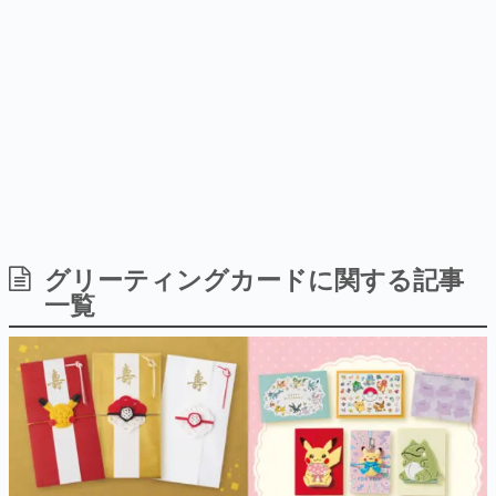
式リリースを記念したキャンペ
介
日本のコンテンツ産業やカルチャーに与えた影響を探る企
ーン
画です。
日本モバイルゲーム産業史
日本のモバイルゲーム史における主要なトピック・タイト
ルを網羅するほか、開発者へのインタビューや識者による
解説を掲載。約20年の歴史が一望できる決定版！
若ゲのいたり〜ゲームクリエイターの青春〜
『うつヌケ』『ペンと箸』等で知られるマンガ家・田中圭
一先生によるゲーム業界レポートマンガです。
なんでゲームは面白い？
ゲーム開発者・hamatsu氏がゲームの魅力を画面や操作の
グリーティングカードに関する記事
具体的な形から解き明かしていく、硬派で骨太な評論連載
一覧
です。
ゲームが変えた日本語
「経験値」「裏技」「ラスボス」… ゲームにまつわる言葉
の起源や用法の変遷を、コンピューター文化史研究家・タ
イニーP氏が徹底調査。
カテゴリ
特集記事