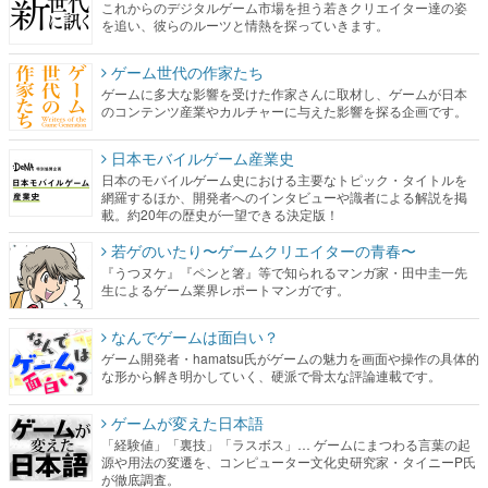
ゲームに多大な影響を受けた作家さんに取材し、ゲームが日本
のコンテンツ産業やカルチャーに与えた影響を探る企画です。
日本モバイルゲーム産業史
日本のモバイルゲーム史における主要なトピック・タイトルを
網羅するほか、開発者へのインタビューや識者による解説を掲
載。約20年の歴史が一望できる決定版！
若ゲのいたり〜ゲームクリエイターの青春〜
『うつヌケ』『ペンと箸』等で知られるマンガ家・田中圭一先
生によるゲーム業界レポートマンガです。
なんでゲームは面白い？
ゲーム開発者・hamatsu氏がゲームの魅力を画面や操作の具体的
な形から解き明かしていく、硬派で骨太な評論連載です。
ゲームが変えた日本語
「経験値」「裏技」「ラスボス」… ゲームにまつわる言葉の起
源や用法の変遷を、コンピューター文化史研究家・タイニーP氏
が徹底調査。
カテゴリ