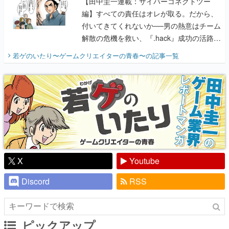
開く。業界の快男児・松山 洋に流れる血は
若ゲのいたり〜ゲームクリエイターの青春〜
の記事一覧
『少年ジャンプ』色だった【若ゲのいた
り】
X
Youtube
Discord
RSS
ピックアップ
電ファミのいま読まれている記事ランキング
アプリセール情報