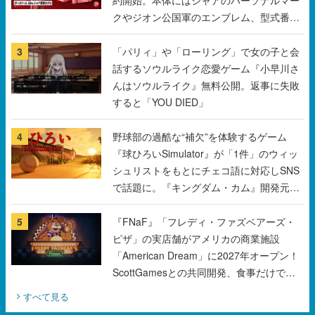
話するソウルライク恋愛ゲーム『小早川さ
んはソウルライク』無料公開。返事に失敗
すると「YOU DIED」
4
野球部の過酷な“補欠”を体験するゲーム
『球ひろいSimulator』が「1件」のウィッ
シュリストをもとにチェコ語に対応しSNS
で話題に。『キングダム・カム』開発元や
チェコのプロ野球選手から称賛の声
5
『FNaF』「フレディ・ファズベアーズ・
ピザ」の実店舗がアメリカの商業施設
「American Dream」に2027年オープン！
ScottGamesとの共同開発、食事だけでな
くステージショーや没入型のホラー体験も
すべて見る
楽しめる