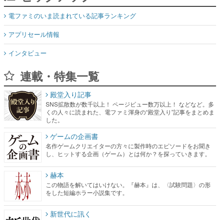
インタビュー
連載・特集一覧
殿堂入り記事
SNS拡散数が数千以上！ ページビュー数万以上！ などなど。多
くの人々に読まれた、電ファミ渾身の“殿堂入り”記事をまとめま
した。
ゲームの企画書
名作ゲームクリエイターの方々に製作時のエピソードをお聞き
し、ヒットする企画（ゲーム）とは何か？を探っていきます。
赫本
この物語を解いてはいけない。『赫本』は、〈試験問題〉の形
をした短編ホラー小説集です。
新世代に訊く
これからのデジタルゲーム市場を担う若きクリエイター達の姿
を追い、彼らのルーツと情熱を探っていきます。
ゲーム世代の作家たち