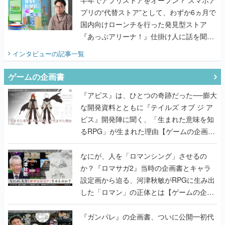
てみた
インタビュー
の記事一覧
ゲームの企画書
『アビス』は、ひとつの奇跡だった──膨大
な開発資料とともに『テイルズ オブ ジ ア
ビス』開発陣に聞く、「生まれた意味を知
るRPG」が生まれた理由【ゲームの企画
書】
なにが、人を「ロマンシング」させるの
か？『ロマサガ2』当時の企画書とキャラ
設定画から迫る、河津秋敏がRPGに生み出
した「ロマン」の正体とは【ゲームの企画
書】
『ガンパレ』の企画書、ついに公開━初代
PSの伝説的タイトルは、なぜ生まれたの
か？そして『LOOP8』へ受け継がれたもの
【ゲームの企画書】