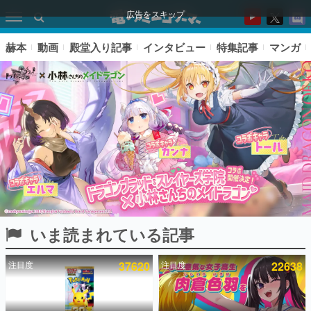
広告をスキップ
赫本
動画
殿堂入り記事
インタビュー
特集記事
マンガ
いま読まれている記事
ピックアップ
注目度
37620
注目度
22638
電ファミのいま読まれている記事ランキング
アプリセール情報