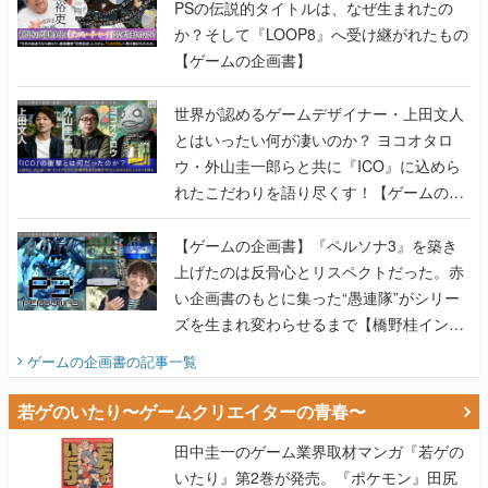
世界が認めるゲームデザイナー・上田文人
とはいったい何が凄いのか？ ヨコオタロ
ウ・外山圭一郎らと共に『ICO』に込めら
れたこだわりを語り尽くす！【ゲームの企
画書】
【ゲームの企画書】『ペルソナ3』を築き
上げたのは反骨心とリスペクトだった。赤
い企画書のもとに集った“愚連隊”がシリー
ズを生まれ変わらせるまで【橋野桂インタ
ビュー】
ゲームの企画書
の記事一覧
若ゲのいたり〜ゲームクリエイターの青春〜
田中圭一のゲーム業界取材マンガ『若ゲの
いたり』第2巻が発売。『ポケモン』田尻
智さん、『ゼビウス』遠藤雅伸さんらの貴
重なエピソードを収録