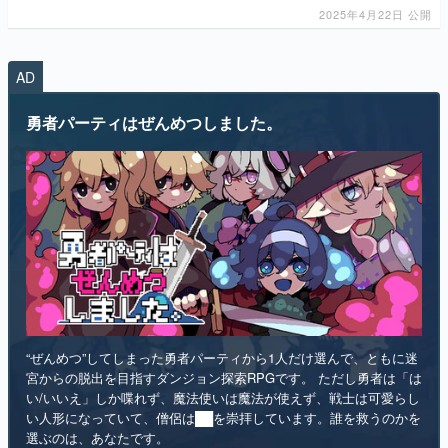
AD
マンガ
勇者パーティはぜんめつしました。
女性向け
アプリレビュー
その他
電ファミニコゲーマーとは？
運営：株式会社マレ
“ぜんめつ”してしまった勇者パーティから1人だけ選んで、ともに迷
宮からの脱出を目指すダンジョン探索RPGです。 ただし勇者は「は
い/いいえ」しか喋れず、魔法使いは魔法が使えず、戦士は可愛らし
い人形になっていて、僧侶は██を崇拝しています。誰を救うのかを
選ぶのは、あなたです。
インディー
RPG
リリース日：2026年第4四半期