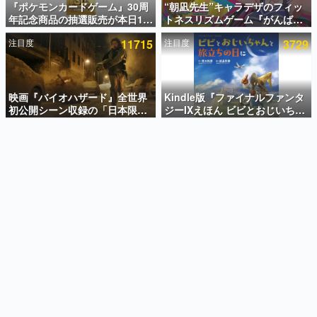
『ポケモンカードゲーム』30周
“朝凪先生”キャラデザのフィッ
年記念商品の抽選販売が本日12
トネスリズムゲーム『がんば
インタビュー
時より開始。拡張パック「30th
れ！チアリズム』Steamストア
注目度
11715
注目度
3729
CELEBRATION」のボックス
ページが公開。キャラクターの
連載・特集一覧
に、「プレミアムデッキセット
CVは陽向葵ゅかさん
エーフィ・ブラッキー」
殿堂入り記事
「FUTURISTIC BOX」の計3商
SNS拡散数が数千以上！ ページビュー数万以上！ などな
品
映画『バイオハザード』全世界
Kindle版『ファイナルファンタ
ど。多くの人々に読まれた、電ファミ渾身の“殿堂入り”記
初公開シーン収録の「日本限
ジーIXえほん ビビとおじいちゃ
事をまとめました。
定」予告映像が解禁。バイオの
んと旅立ちの日に』が半額の
日（8月10日）にあわせて、
「660円」となるセールが開催
ゲームの企画書
「ラクーンシティ総合病院」へ
中。原作スタッフの青木和彦氏
名作ゲームクリエイターの方々に製作時のエピソードをお
聞きし、ヒットする企画（ゲーム）とは何か？を探ってい
行く配達人の姿が披露
と板鼻利幸氏による「ビビ」の
きます。
前日譚
赫本
この物語を解いてはいけない。『赫本』は、〈試験問題〉
の形をした短編ホラー小説集です。
新世代に訊く
これからのデジタルゲーム市場を担う若きクリエイター達
の姿を追い、彼らのルーツと情熱を探っていきます。
ゲーム世代の作家たち
ゲームに多大な影響を受けた作家さんに取材し、ゲームが