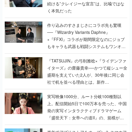
作り込みのすさまじさにコラボ先も驚嘆
──『Wizardry Variants Daphne』
×『FFXI』コラボが期間限定なのにジョブ
もキャラも武器も戦闘システムもワンオフ
で作り込まれた理由を両ディレクターに聞
く
『TATSUJIN』の弓削雅稔×『ライデンファ
イターズ』の齋藤貴幸──かつて縦シュー全
盛期を支えていた2人が、30年後に同じ会
社で机を並べる理由とは。新作
『TATSUJIN EXTREME』で初タッグを組
んだレジェンド2人に訊く開発秘話
実写映像1000分、ルート分岐100種類以
上。配信開始5日で100万本を売った、中国
発の実写インタラクティブドラマゲーム
『盛世天下：女帝への道II』の、規模が違
うこだわりをプロデューサーに聞いた
半年でアプリストアをオープン？ スマホア
プリの“代替ストア”として、わずか6ヵ月で
国内向けローンチを行った発見型ストア
『あっぷアリーナ！』仕掛け人に話を聞い