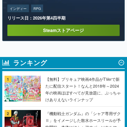
Steamストアページ
ランキング
1
【無料】プリキュア映画4作品がTVerで新
たに配信スタート！なんと2018年～2024
年の映画ほぼすべてが見放題に、ぶっちゃ
けありえないラインナップ
2
『機動戦士ガンダム』の「シャア専用ザク
Ⅱ」をイメージした散水ホースリールが予
約開始。本体にはシャアのパーソナルマー
クやジオン公国軍のエンブレム、型式番号
などを配置
3
「パリィ」や「ローリング」で女の子と会