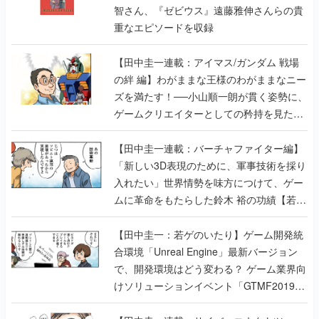
【田中圭一連載：アイマス/ガンダム 戦場
の絆 編】わがままな王様のわがままなニー
ズを満たす！──小山順一朗が貫く姿勢に、
ゲームクリエイターとしての矜持を見た
【若ゲのいたり最終回】
【田中圭一連載：バーチャファイター編】
「新しい3D表現のために、軍事技術を採り
入れたい」世界情勢を味方につけて、ゲー
ムに革命をもたらした鈴木 裕の功績【若ゲ
のいたり】
【田中圭一：若ゲのいたり】ゲーム開発統
合環境「Unreal Engine」最新バージョン
で、開発環境はどう変わる？ ゲーム業界向
けソリューションイベント「GTMF2019」
に行って、より理解を深めよう【PR】
【田中圭一連載：サイバーコネクトツー
編】すべての責任はオレが取る。だから、
付いてきてくれないか──男の熱意はチーム
解散の危機を救い、『.hack』成功の活路を