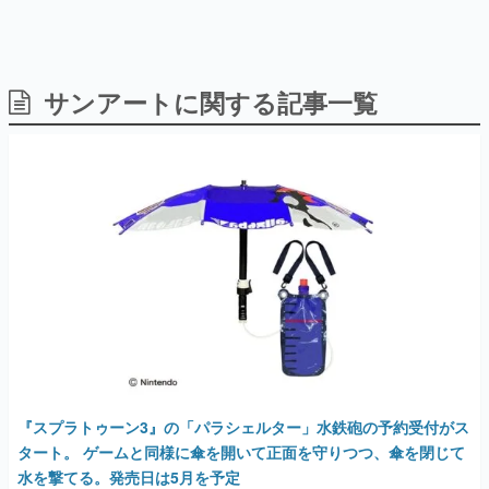
サンアートに関する記事一覧
日本のコンテンツ産業やカルチャーに与えた影響を探る企
画です。
日本モバイルゲーム産業史
日本のモバイルゲーム史における主要なトピック・タイト
ルを網羅するほか、開発者へのインタビューや識者による
解説を掲載。約20年の歴史が一望できる決定版！
若ゲのいたり〜ゲームクリエイターの青春〜
『うつヌケ』『ペンと箸』等で知られるマンガ家・田中圭
一先生によるゲーム業界レポートマンガです。
なんでゲームは面白い？
ゲーム開発者・hamatsu氏がゲームの魅力を画面や操作の
具体的な形から解き明かしていく、硬派で骨太な評論連載
です。
ゲームが変えた日本語
『スプラトゥーン3』の「パラシェルター」水鉄砲の予約受付がス
「経験値」「裏技」「ラスボス」… ゲームにまつわる言葉
の起源や用法の変遷を、コンピューター文化史研究家・タ
タート。 ゲームと同様に傘を開いて正面を守りつつ、傘を閉じて
イニーP氏が徹底調査。
水を撃てる。発売日は5月を予定
2025年4月22日 公開
カテゴリ
特集記事