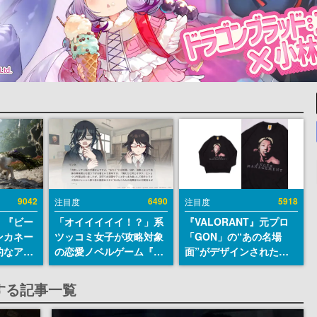
9042
6490
5918
注目度
注目度
、『ビー
「オイイイイイ！？」系
『VALORANT』元プロ
ンカネー
ツッコミ女子が攻略対象
「GON」の“あの名場
的なアプ
の恋愛ノベルゲーム『美
面”がデザインされた新
ユーザー
術部カノジョ』Steamス
作グッズが本日8月5日よ
摯に受け
トアページが公開。「お
り期間限定で発売。Tシ
する記事一覧
修正パッ
前らーそろそろ自重しろ
ャツやコインケース、ア
内に配信
ー？＾＾」暗黒微笑の夢
クキーなどが全品受注生