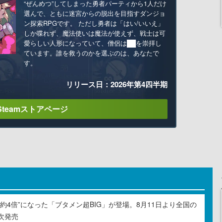
“ぜんめつ”してしまった勇者パーティから1人だけ
選んで、ともに迷宮からの脱出を目指すダンジョ
ン探索RPGです。 ただし勇者は「はい/いいえ」
しか喋れず、魔法使いは魔法が使えず、戦士は可
愛らしい人形になっていて、僧侶は██を崇拝し
ています。誰を救うのかを選ぶのは、あなたで
す。
リリース日：2026年第4四半期
Steamストアページ
約4倍”になった「ブタメン超BIG」が登場。8月11日より全国の
次発売