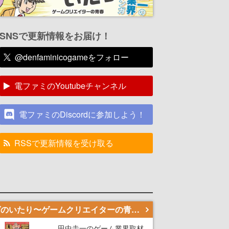
SNSで更新情報をお届け！
@denfaminicogameをフォロー
電ファミのYoutubeチャンネル
電ファミのDiscordに参加しよう！
RSSで更新情報を受け取る
若ゲのいたり〜ゲームクリエイターの青春〜
田中圭一のゲーム業界取材