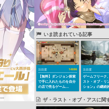
いま読まれている記事
14696
注目度
注目度
【無料】ダンジョン探索
ゲームフリーク
で手に入れたものを自分
スト・オブ・リ
の店で売るゲーム
ション』の継続
『Moonlighter』が
デ方針を表明。
Steamにて無料配布中！
からの意見を真
ザ・ラスト・オブ・アスに関
続編『Moonlighter 2』
止めて対応へ。
の9月2日正式リリースを
チは約1週間以