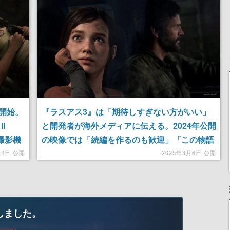
女子や、萌え声不思議ち
産で登場、過去に発売し
ゃん女子と青春を謳歌
たグッズの再販も
開始。
『ラスアス3』は「期待しすぎない方がいい」
II
と開発者が海外メディアに伝える。2024年公開
、撮影機
の映像では「続編を作るのも歓迎」「この物語
アは
はもう1章ある」と語っていた
月4日 公開
2025年3月6日 公開
しました。