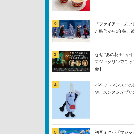
2
『ファイアーエムブ
た時代から5年後、
3
なぜ “あの花王” 
マジックリンでこっ
会】
4
パペットスンスンの
や、スンスンがプリ
5
初音ミクが『マジック：