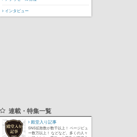
インタビュー
連載・特集一覧
殿堂入り記事
SNS拡散数が数千以上！ ページビュ
ー数万以上！ などなど。多くの人々