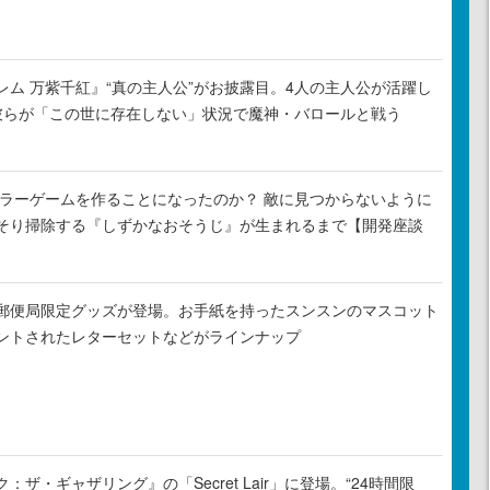
レム 万紫千紅』“真の主人公”がお披露目。4人の主人公が活躍し
彼らが「この世に存在しない」状況で魔神・バロールと戦う
がホラーゲームを作ることになったのか？ 敵に見つからないように
そり掃除する『しずかなおそうじ』が生まれるまで【開発座談
郵便局限定グッズが登場。お手紙を持ったスンスンのマスコット
ントされたレターセットなどがラインナップ
ザ・ギャザリング』の「Secret Lair」に登場。“24時間限