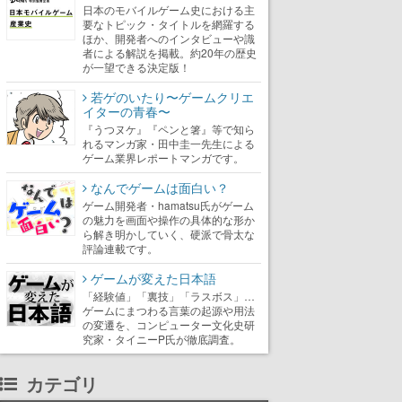
日本のモバイルゲーム史における主
要なトピック・タイトルを網羅する
ほか、開発者へのインタビューや識
者による解説を掲載。約20年の歴史
が一望できる決定版！
若ゲのいたり〜ゲームクリエ
イターの青春〜
『うつヌケ』『ペンと箸』等で知ら
れるマンガ家・田中圭一先生による
ゲーム業界レポートマンガです。
なんでゲームは面白い？
ゲーム開発者・hamatsu氏がゲーム
の魅力を画面や操作の具体的な形か
ら解き明かしていく、硬派で骨太な
評論連載です。
ゲームが変えた日本語
「経験値」「裏技」「ラスボス」…
ゲームにまつわる言葉の起源や用法
の変遷を、コンピューター文化史研
究家・タイニーP氏が徹底調査。
カテゴリ