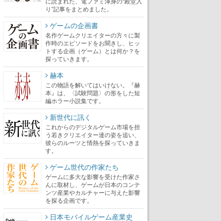
に読まれた、電ファミ渾身の“殿堂入
り”記事をまとめました。
ゲームの企画書
名作ゲームクリエイターの方々に製
作時のエピソードをお聞きし、ヒッ
トする企画（ゲーム）とは何か？を
探っていきます。
赫本
この物語を解いてはいけない。『赫
本』は、〈試験問題〉の形をした短
編ホラー小説集です。
新世代に訊く
これからのデジタルゲーム市場を担
う若きクリエイター達の姿を追い、
彼らのルーツと情熱を探っていきま
す。
ゲーム世代の作家たち
ゲームに多大な影響を受けた作家さ
んに取材し、ゲームが日本のコンテ
ンツ産業やカルチャーに与えた影響
を探る企画です。
日本モバイルゲーム産業史