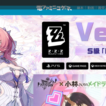
赫本
動画
殿堂