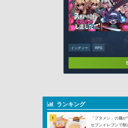
インディー
RPG
ランキング
1
「ブタメン」の麺が“
セブンイレブンで順