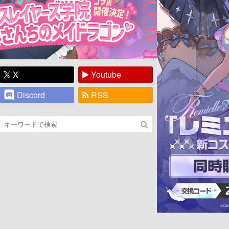
X
Youtube
Discord
RSS