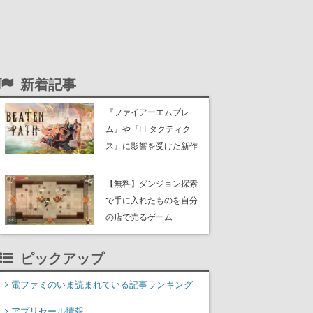
新着記事
『ファイアーエムブレ
ム』や『FFタクティク
ス』に影響を受けた新作
戦略RPG『Beaten
Path』2027年に発売へ。
【無料】ダンジョン探索
PC（Steam）、PS5、
で手に入れたものを自分
Xbox、Switch向けにリリ
の店で売るゲーム
ース予定
『Moonlighter』がSteam
にて無料配布中！続編
ピックアップ
『Moonlighter 2』の9月2
日正式リリースを記念し
電ファミのいま読まれている記事ランキング
たキャンペーン
アプリセール情報