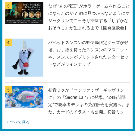
3
なぜ “あの花王” がホラーゲームを作ること
になったのか？ 敵に見つからないようにマ
ジックリンでこっそり掃除する『しずかな
おそうじ』が生まれるまで【開発座談会】
4
パペットスンスンの郵便局限定グッズが登
場。お手紙を持ったスンスンのマスコット
や、スンスンがプリントされたレターセッ
トなどがラインナップ
5
初音ミクが『マジック：ザ・ギャザリン
グ』の「Secret Lair」に登場。“24時間限
定”で統率者デッキの受注販売を実施へ。ま
た、カードのイラストも公開。初音ミクの
オリジナルデザイナーKEI氏をはじめ、さ
すべて見る
いとうなおき氏、八三氏も参加