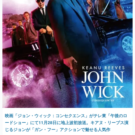
マンガ
女性向け
アプリレビュー
その他
電ファミニコゲーマーとは？
運営：株式会社マレ
映画「ジョン・ウィック：コンセクエンス」がテレ東「午後のロ
ードショー」にて11月28日に地上波初放送。キアヌ・リーブス演
じるジョンが「ガン・フー」アクションで魅せる人気作