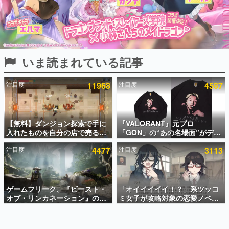
インタビュー
連載・特集一覧
殿堂入り記事
いま読まれている記事
SNS拡散数が数千以上！ ページビュー数万以上！ などな
ど。多くの人々に読まれた、電ファミ渾身の“殿堂入り”記
事をまとめました。
注目度
11968
注目度
4587
ゲームの企画書
名作ゲームクリエイターの方々に製作時のエピソードをお
聞きし、ヒットする企画（ゲーム）とは何か？を探ってい
【無料】ダンジョン探索で手に
『VALORANT』元プロ
きます。
入れたものを自分の店で売るゲ
「GON」の“あの名場面”がデザ
赫本
ーム『Moonlighter』がSteam
インされた新作グッズが本日8月
この物語を解いてはいけない。『赫本』は、〈試験問題〉
注目度
4477
注目度
3113
にて無料配布中！続編
5日より期間限定で発売。Tシャ
の形をした短編ホラー小説集です。
『Moonlighter 2』の9月2日正
ツやコインケース、アクキーな
式リリースを記念したキャンペ
どが全品受注生産で登場、過去
ーン
に発売したグッズの再販も
新世代に訊く
ゲームフリーク、『ビースト・
「オイイイイイ！？」系ツッコ
これからのデジタルゲーム市場を担う若きクリエイター達
の姿を追い、彼らのルーツと情熱を探っていきます。
オブ・リンカネーション』の継
ミ女子が攻略対象の恋愛ノベル
続的なアプデ方針を表明。ユー
ゲーム『美術部カノジョ』
ザーからの意見を真摯に受け止
Steamストアページが公開。
ゲーム世代の作家たち
めて対応へ。修正パッチは約1週
「お前らーそろそろ自重しろ
ゲームに多大な影響を受けた作家さんに取材し、ゲームが