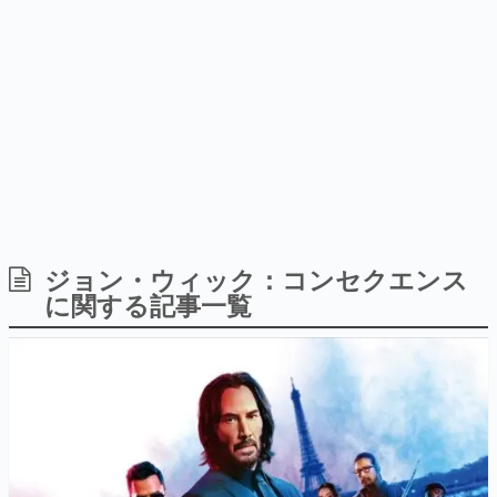
間以内に配信される予定
ー？＾＾」暗黒微笑の夢女子
日本のコンテンツ産業やカルチャーに与えた影響を探る企
や、萌え声不思議ちゃん女子と
画です。
青春を謳歌
日本モバイルゲーム産業史
日本のモバイルゲーム史における主要なトピック・タイト
ルを網羅するほか、開発者へのインタビューや識者による
解説を掲載。約20年の歴史が一望できる決定版！
若ゲのいたり〜ゲームクリエイターの青春〜
『うつヌケ』『ペンと箸』等で知られるマンガ家・田中圭
一先生によるゲーム業界レポートマンガです。
なんでゲームは面白い？
ゲーム開発者・hamatsu氏がゲームの魅力を画面や操作の
ジョン・ウィック：コンセクエンス
具体的な形から解き明かしていく、硬派で骨太な評論連載
に関する記事一覧
です。
ゲームが変えた日本語
「経験値」「裏技」「ラスボス」… ゲームにまつわる言葉
の起源や用法の変遷を、コンピューター文化史研究家・タ
イニーP氏が徹底調査。
カテゴリ
特集記事