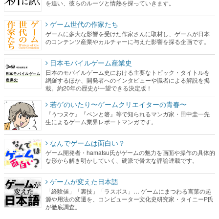
を追い、彼らのルーツと情熱を探っていきます。
ゲーム世代の作家たち
ゲームに多大な影響を受けた作家さんに取材し、ゲームが日本
のコンテンツ産業やカルチャーに与えた影響を探る企画です。
日本モバイルゲーム産業史
日本のモバイルゲーム史における主要なトピック・タイトルを
網羅するほか、開発者へのインタビューや識者による解説を掲
載。約20年の歴史が一望できる決定版！
若ゲのいたり〜ゲームクリエイターの青春〜
『うつヌケ』『ペンと箸』等で知られるマンガ家・田中圭一先
生によるゲーム業界レポートマンガです。
なんでゲームは面白い？
ゲーム開発者・hamatsu氏がゲームの魅力を画面や操作の具体的
な形から解き明かしていく、硬派で骨太な評論連載です。
ゲームが変えた日本語
「経験値」「裏技」「ラスボス」… ゲームにまつわる言葉の起
源や用法の変遷を、コンピューター文化史研究家・タイニーP氏
が徹底調査。