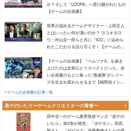
か？そして『LOOP8』へ受け継がれたもの
【ゲームの企画書】
世界が認めるゲームデザイナー・上田文人
とはいったい何が凄いのか？ ヨコオタロ
ウ・外山圭一郎らと共に『ICO』に込めら
れたこだわりを語り尽くす！【ゲームの企
画書】
【ゲームの企画書】『ペルソナ3』を築き
上げたのは反骨心とリスペクトだった。赤
い企画書のもとに集った“愚連隊”がシリー
ズを生まれ変わらせるまで【橋野桂インタ
ビュー】
ゲームの企画書
の記事一覧
若ゲのいたり〜ゲームクリエイターの青春〜
田中圭一のゲーム業界取材マンガ『若ゲの
いたり』第2巻が発売。『ポケモン』田尻
智さん、『ゼビウス』遠藤雅伸さんらの貴