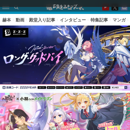
広告をスキップ
赫本
動画
殿堂入り記事
インタビュー
特集記事
マンガ
ピックアップ
電ファミのいま読まれている記事ランキング
アプリセール情報