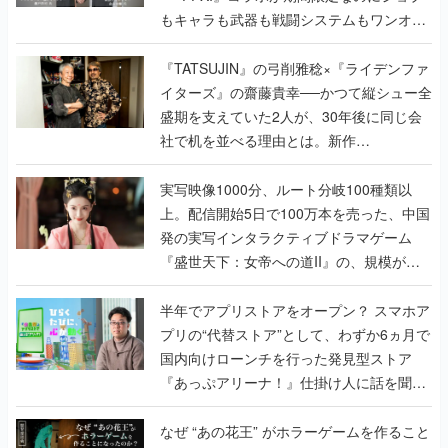
もキャラも武器も戦闘システムもワンオフ
で作り込まれた理由を両ディレクターに聞
く
『TATSUJIN』の弓削雅稔×『ライデンファ
イターズ』の齋藤貴幸──かつて縦シュー全
盛期を支えていた2人が、30年後に同じ会
社で机を並べる理由とは。新作
『TATSUJIN EXTREME』で初タッグを組
んだレジェンド2人に訊く開発秘話
実写映像1000分、ルート分岐100種類以
上。配信開始5日で100万本を売った、中国
発の実写インタラクティブドラマゲーム
『盛世天下：女帝への道II』の、規模が違
うこだわりをプロデューサーに聞いた
半年でアプリストアをオープン？ スマホア
プリの“代替ストア”として、わずか6ヵ月で
国内向けローンチを行った発見型ストア
『あっぷアリーナ！』仕掛け人に話を聞い
てみた
なぜ “あの花王” がホラーゲームを作ること