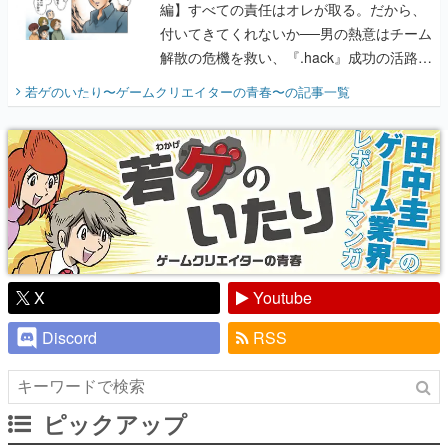
編】すべての責任はオレが取る。だから、
付いてきてくれないか──男の熱意はチーム
解散の危機を救い、『.hack』成功の活路を
開く。業界の快男児・松山 洋に流れる血は
若ゲのいたり〜ゲームクリエイターの青春〜
の記事一覧
『少年ジャンプ』色だった【若ゲのいた
り】
X
Youtube
Discord
RSS
ピックアップ