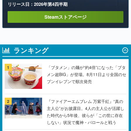
リリース日：2026年第4四半期
Steamストアページ
ランキング
1
「ブタメン」の麺が“約4倍”になった「ブタ
メン超BIG」が登場。8月11日より全国のセ
ブンイレブンで順次発売
2
『ファイアーエムブレム 万紫千紅』“真の
主人公”がお披露目。4人の主人公が活躍し
た時代から5年後、彼らが「この世に存在
しない」状況で魔神・バロールと戦う