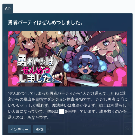
AD
勇者パーティはぜんめつしました。
“ぜんめつ”してしまった勇者パーティから1人だけ選んで、ともに迷
宮からの脱出を目指すダンジョン探索RPGです。 ただし勇者は「は
い/いいえ」しか喋れず、魔法使いは魔法が使えず、戦士は可愛らし
い人形になっていて、僧侶は██を崇拝しています。誰を救うのかを
選ぶのは、あなたです。
インディー
RPG