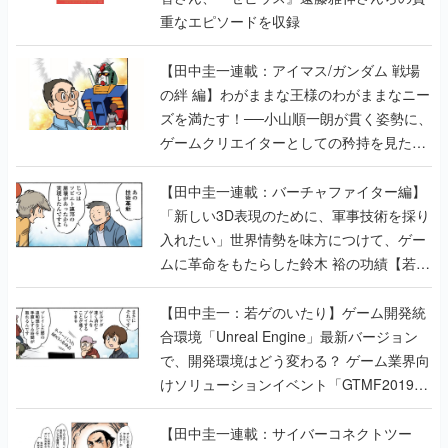
重なエピソードを収録
【田中圭一連載：アイマス/ガンダム 戦場
の絆 編】わがままな王様のわがままなニー
ズを満たす！──小山順一朗が貫く姿勢に、
ゲームクリエイターとしての矜持を見た
【若ゲのいたり最終回】
【田中圭一連載：バーチャファイター編】
「新しい3D表現のために、軍事技術を採り
入れたい」世界情勢を味方につけて、ゲー
ムに革命をもたらした鈴木 裕の功績【若ゲ
のいたり】
【田中圭一：若ゲのいたり】ゲーム開発統
合環境「Unreal Engine」最新バージョン
で、開発環境はどう変わる？ ゲーム業界向
けソリューションイベント「GTMF2019」
に行って、より理解を深めよう【PR】
【田中圭一連載：サイバーコネクトツー