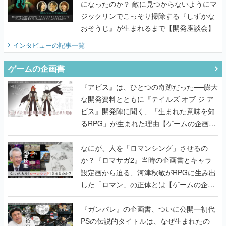
になったのか？ 敵に見つからないようにマ
ジックリンでこっそり掃除する『しずかな
おそうじ』が生まれるまで【開発座談会】
インタビュー
の記事一覧
ゲームの企画書
『アビス』は、ひとつの奇跡だった──膨大
な開発資料とともに『テイルズ オブ ジ ア
ビス』開発陣に聞く、「生まれた意味を知
るRPG」が生まれた理由【ゲームの企画
書】
なにが、人を「ロマンシング」させるの
か？『ロマサガ2』当時の企画書とキャラ
設定画から迫る、河津秋敏がRPGに生み出
した「ロマン」の正体とは【ゲームの企画
書】
『ガンパレ』の企画書、ついに公開━初代
PSの伝説的タイトルは、なぜ生まれたの