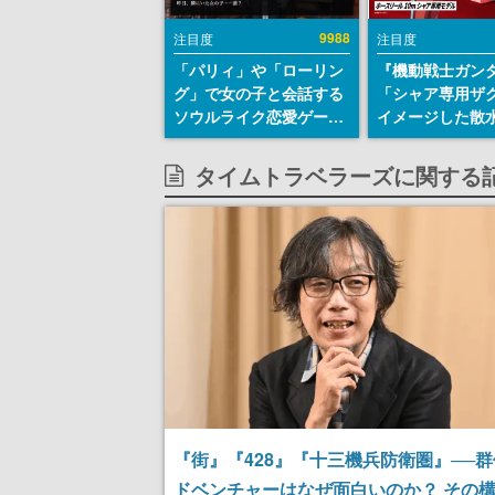
9988
注目度
注目度
「パリィ」や「ローリン
『機動戦士ガン
グ」で女の子と会話する
「シャア専用ザ
ソウルライク恋愛ゲーム
イメージした散
『小早川さんはソウルラ
リールが予約開
イク』無料公開。返事に
にはシャアのパ
タイムトラベラーズに関する
失敗すると「YOU
マークやジオン
DIED」
エンブレム、型
どを配置
『街』『428』『十三機兵防衛圏』──
ドベンチャーはなぜ面白いのか？ その