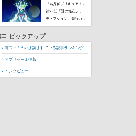
8月8日Steamでリリー
『名探偵プリキュア！』
ス。時に忘れ去られた世
第28話「謎の怪盗デッ
界の古代洞窟を舞台に、4
チ・アゲイン」先行カッ
つのバイオームを探索し
ト解禁。泣きぼくろにモ
ながら脱出を目指す
ノクル、ミステリアスな
ピックアップ
姿が映し出された場面も
電ファミのいま読まれている記事ランキング
アプリセール情報
インタビュー