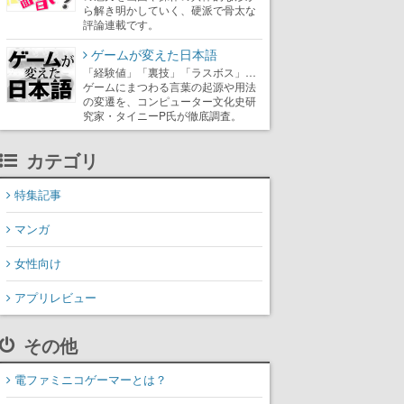
ら解き明かしていく、硬派で骨太な
評論連載です。
ゲームが変えた日本語
「経験値」「裏技」「ラスボス」…
ゲームにまつわる言葉の起源や用法
の変遷を、コンピューター文化史研
究家・タイニーP氏が徹底調査。
カテゴリ
特集記事
マンガ
女性向け
アプリレビュー
その他
電ファミニコゲーマーとは？