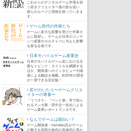
これからのデジタルゲーム市場を担
う若きクリエイター達の姿を追い、
彼らのルーツと情熱を探っていきま
す。
ゲーム世代の作家たち
ゲームに多大な影響を受けた作家さ
んに取材し、ゲームが日本のコンテ
ンツ産業やカルチャーに与えた影響
を探る企画です。
日本モバイルゲーム産業史
日本のモバイルゲーム史における主
要なトピック・タイトルを網羅する
ほか、開発者へのインタビューや識
者による解説を掲載。約20年の歴史
が一望できる決定版！
若ゲのいたり〜ゲームクリエ
イターの青春〜
『うつヌケ』『ペンと箸』等で知ら
れるマンガ家・田中圭一先生による
ゲーム業界レポートマンガです。
なんでゲームは面白い？
ゲーム開発者・hamatsu氏がゲーム
の魅力を画面や操作の具体的な形か