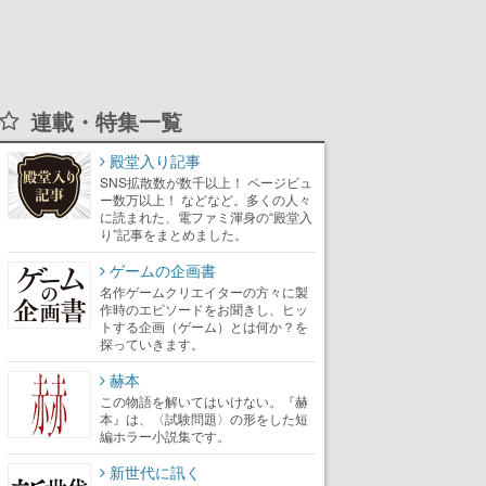
連載・特集一覧
殿堂入り記事
SNS拡散数が数千以上！ ページビュ
ー数万以上！ などなど。多くの人々
に読まれた、電ファミ渾身の“殿堂入
り”記事をまとめました。
ゲームの企画書
名作ゲームクリエイターの方々に製
作時のエピソードをお聞きし、ヒッ
トする企画（ゲーム）とは何か？を
探っていきます。
赫本
この物語を解いてはいけない。『赫
本』は、〈試験問題〉の形をした短
編ホラー小説集です。
新世代に訊く