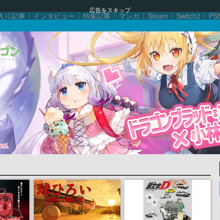
広告をスキップ
入り記事
インタビュー
特集記事
マンガ
Steam
Switch2
PS