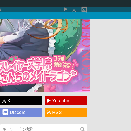
5
X
Youtube
Discord
RSS