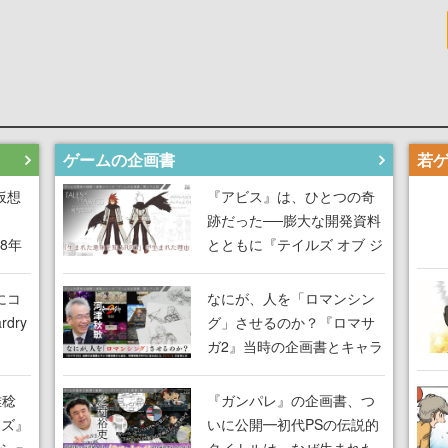
ゲームの企画書
仮想
『アビス』は、ひとつの奇
跡だった──膨大な開発資料
18年
とともに『テイルズ オブ ジ
な宣
アビス』開発陣に聞く、
気だ
「生まれた意味を知る
にコ
なにが、人を「ロマンシン
RPG」が生まれた理由【ゲ
dry
グ」させるのか？『ロマサ
ームの企画書】
ガ2』当時の企画書とキャラ
間限
設定画から迫る、河津秋敏
ラも
がRPGに生み出した「ロマ
雅稔
『ガンパレ』の企画書、つ
ワン
ン」の正体とは【ゲームの
ーズ』
いに公開━初代PSの伝説的
由を
企画書】