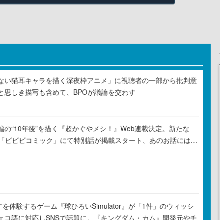
ない猫耳キャラを描く深夜枠アニメ」に視聴者の一部から批判意
と思しき描写も含めて、BPOが議論を交わす
の“10年後”を描く『超かぐやメシ！』Web連載決定。新たな
ル「ビビビコミック」にて特別話が掲載スタート、あのお話には…
”を体験するゲーム『球ひろいSimulator』が「1件」のウィッシ
ェコ語に対応しSNSで話題に。『キングダム・カム』開発元やチ