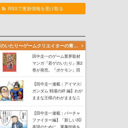
RSSで更新情報を受け取る
若ゲのいたり〜ゲームクリエイターの青春〜
田中圭一のゲーム業界取材
マンガ『若ゲのいたり』第2
巻が発売。『ポケモン』田
尻智さん、『ゼビウス』遠
藤雅伸さんらの貴重なエピ
【田中圭一連載：アイマス/
ソードを収録
ガンダム 戦場の絆 編】わが
ままな王様のわがままなニ
ーズを満たす！──小山順一
朗が貫く姿勢に、ゲームク
【田中圭一連載：バーチャ
リエイターとしての矜持を
ファイター編】「新しい3D
見た【若ゲのいたり最終
表現のために、軍事技術を