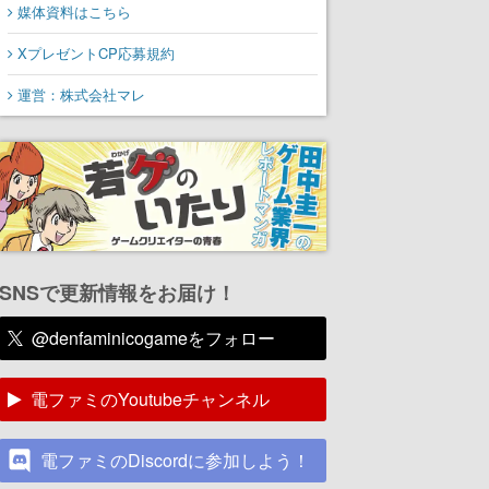
媒体資料はこちら
XプレゼントCP応募規約
運営：株式会社マレ
SNSで更新情報をお届け！
@denfaminicogameをフォロー
電ファミのYoutubeチャンネル
電ファミのDiscordに参加しよう！