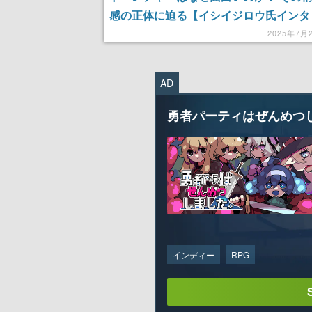
感の正体に迫る【イシイジロウ氏インタ
ー】
2025年7月
AD
勇者パーティはぜんめつ
インディー
RPG