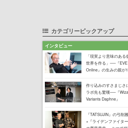
カテゴリーピックアップ
インタビュー
「現実より意味のある
世界を作る」──『EVE
Online』の生みの親が
掲げ続ける”クレイジー
言”は、比喩ではなく本
作り込みのすさまじさ
った
ラボ先も驚嘆──『Wizar
Variants Daphne』
×『FFXI』コラボが期
定なのにジョブもキャ
『TATSUJIN』の弓削
武器も戦闘システムも
×『ライデンファイタ
オフで作り込まれた理