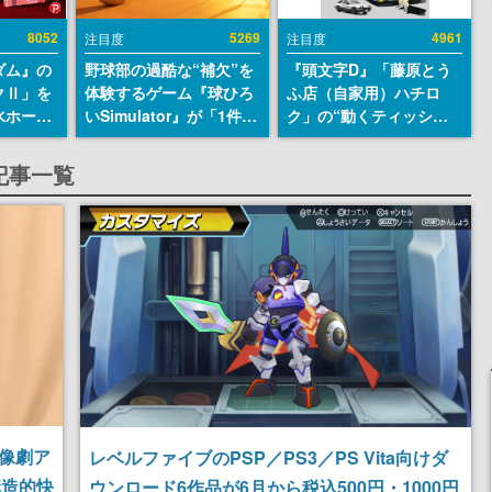
8052
5269
4961
注目度
注目度
ダム』の
野球部の過酷な“補欠”を
『頭文字D』「藤原とう
クⅡ」を
体験するゲーム『球ひろ
ふ店（自家用）ハチロ
水ホース
いSimulator』が「1件」
ク」の“動くティッシュ
始。本体
のウィッシュリストをも
ケース”が買えるポップ
ーソナル
とにチェコ語に対応し
アップショップが開催
記事一覧
公国軍の
SNSで話題に。『キング
へ。マンガの舞台である
式番号な
ダム・カム』開発元やチ
群馬の「イオンモール高
ェコのプロ野球選手から
崎」にて、8月11日から8
称賛の声
月20日までの期間限定で
開催予定
群像劇ア
レベルファイブのPSP／PS3／PS Vita向けダ
構造的快
ウンロード6作品が6月から税込500円・1000円