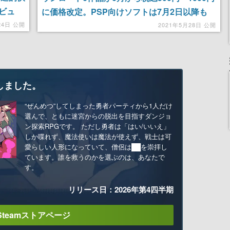
ビュ
に価格改定。PSP向けソフトは7月2日以降も
PS3／PS
24日 公開
2021年5月28日 公開
しました。
“ぜんめつ”してしまった勇者パーティから1人だけ
選んで、ともに迷宮からの脱出を目指すダンジョ
ン探索RPGです。 ただし勇者は「はい/いいえ」
しか喋れず、魔法使いは魔法が使えず、戦士は可
愛らしい人形になっていて、僧侶は██を崇拝し
ています。誰を救うのかを選ぶのは、あなたで
す。
リリース日：2026年第4四半期
Steamストアページ