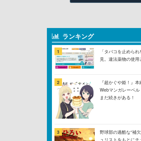
ランキング
1
「タバコを止められ
見。違法薬物の使用
2
『超かぐや姫！』本編
Webマンガレーベ
まだ続きがある！
3
野球部の過酷な“補欠
ュリストをもとにチ