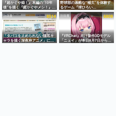
『超かぐや姫！』本編の“10年
野球部の過酷な“補欠”を体験す
後”を描く『超かぐやメシ！』
るゲーム『球ひろい
インタビュー
Web連載決定。新たなWebマン
Simulator』が「1件」のウィッ
注目度
8514
注目度
6809
ガレーベル「ビビビコミック」
シュリストをもとにチェコ語に
連載・特集一覧
にて特別話が掲載スタート、あ
対応しSNSで話題に。『キング
のお話には…まだ続きがある！
ダム・カム』開発元やチェコの
殿堂入り記事
プロ野球選手から称賛の声
SNS拡散数が数千以上！ ページビュー数万以上！ などな
「タバコを止められない猫耳キ
『VRChat』向け新作3Dモデル
ど。多くの人々に読まれた、電ファミ渾身の“殿堂入り”記
ャラを描く深夜枠アニメ」に視
「ニュイ」が本日8月7日から
事をまとめました。
聴者の一部から批判意見。違法
BOOTHにて発売。瞳に光る星
薬物の使用と思しき描写も含め
や感情豊かな表情が、小悪魔か
ゲームの企画書
て、BPOが議論を交わす
わいい
名作ゲームクリエイターの方々に製作時のエピソードをお
聞きし、ヒットする企画（ゲーム）とは何か？を探ってい
きます。
赫本
この物語を解いてはいけない。『赫本』は、〈試験問題〉
の形をした短編ホラー小説集です。
新世代に訊く
これからのデジタルゲーム市場を担う若きクリエイター達
の姿を追い、彼らのルーツと情熱を探っていきます。
ゲーム世代の作家たち
ゲームに多大な影響を受けた作家さんに取材し、ゲームが