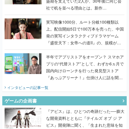
んだレジェンド2人に訊く開発秘話
実写映像1000分、ルート分岐100種類以
上。配信開始5日で100万本を売った、中国
発の実写インタラクティブドラマゲーム
『盛世天下：女帝への道II』の、規模が違
うこだわりをプロデューサーに聞いた
半年でアプリストアをオープン？ スマホア
プリの“代替ストア”として、わずか6ヵ月で
国内向けローンチを行った発見型ストア
『あっぷアリーナ！』仕掛け人に話を聞い
てみた
インタビュー
の記事一覧
ゲームの企画書
『アビス』は、ひとつの奇跡だった──膨大
な開発資料とともに『テイルズ オブ ジ ア
ビス』開発陣に聞く、「生まれた意味を知
るRPG」が生まれた理由【ゲームの企画
書】
なにが、人を「ロマンシング」させるの