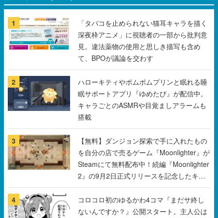
見。違法薬物の使用と思しき描写も含め
て、BPOが議論を交わす
2
ハローキティやポムポムプリンと眠れる睡
眠サポートアプリ『ゆめたび』が配信中。
キャラごとのASMRや目覚ましアラームも
搭載
3
【無料】ダンジョン探索で手に入れたもの
を自分の店で売るゲーム『Moonlighter』が
Steamにて無料配布中！続編『Moonlighter
2』の9月2日正式リリースを記念したキャ
ンペーン
4
コロコロ初のゆるかわ4コマ『まだサ終し
ないんですか？』公開スタート。主人公は
新入社員の侘石ダイヤ、ゲーム会社を舞台
にトラブルへ対応する社員たちを描く