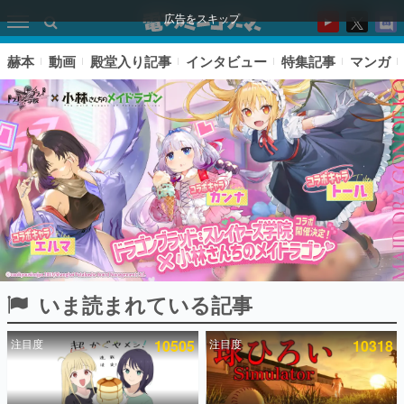
広告をスキップ
赫本
動画
殿堂入り記事
インタビュー
特集記事
マンガ
いま読まれている記事
ピックアップ
注目度
10505
注目度
10318
電ファミのいま読まれている記事ランキング
アプリセール情報