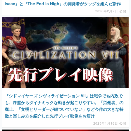
マンガ
女性向け
アプリレビュー
その他
電ファミニコゲーマーとは？
運営：株式会社マレ
『シドマイヤーズ シヴィライゼーション VII』は戦争でも内政で
も、序盤からダイナミックな動きが起こりやすい。「労働者」の
廃止、「文明とリーダーが紐づいていない」など今作の大きな特
徴と楽しみ方を紹介した先行プレイ映像をお届け
2025年1月16日 公開