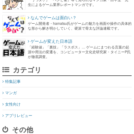
ゲーム開発者・hamatsu氏がゲームの魅力を画面や操作の具体的
な形から解き明かしていく、硬派で骨太な評論連載です。
ゲームが変えた日本語
「経験値」「裏技」「ラスボス」… ゲームにまつわる言葉の起
源や用法の変遷を、コンピューター文化史研究家・タイニーP氏
が徹底調査。
カテゴリ
特集記事
マンガ
女性向け
アプリレビュー
その他
電ファミニコゲーマーとは？
媒体資料はこちら