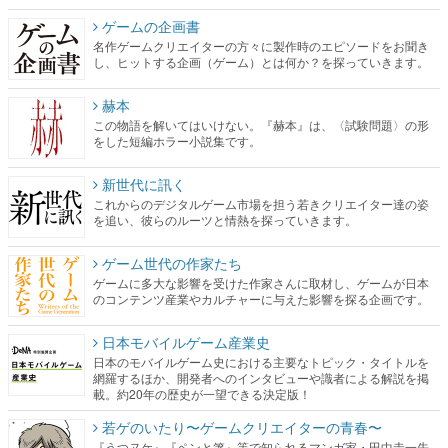
赫本
この物語を解いてはいけない。『赫本』は、〈試験問題〉の形
をした短編ホラー小説集です。
新世代に訊く
これからのデジタルゲーム市場を担う若きクリエイター達の姿
を追い、彼らのルーツと情熱を探っていきます。
ゲーム世代の作家たち
ゲームに多大な影響を受けた作家さんに取材し、ゲームが日本
のコンテンツ産業やカルチャーに与えた影響を探る企画です。
日本モバイルゲーム産業史
日本のモバイルゲーム史における主要なトピック・タイトルを
網羅するほか、開発者へのインタビューや識者による解説を掲
載。約20年の歴史が一望できる決定版！
若ゲのいたり〜ゲームクリエイターの青春〜
『うつヌケ』『ペンと箸』等で知られるマンガ家・田中圭一先
生によるゲーム業界レポートマンガです。
なんでゲームは面白い？