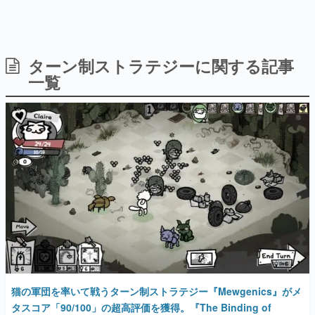
ターン制ストラテジーに関する記事
日本のコンテンツ産業やカルチャーに与えた影響を探る企
画です。
一覧
日本モバイルゲーム産業史
日本のモバイルゲーム史における主要なトピック・タイト
ルを網羅するほか、開発者へのインタビューや識者による
解説を掲載。約20年の歴史が一望できる決定版！
若ゲのいたり〜ゲームクリエイターの青春〜
『うつヌケ』『ペンと箸』等で知られるマンガ家・田中圭
一先生によるゲーム業界レポートマンガです。
なんでゲームは面白い？
ゲーム開発者・hamatsu氏がゲームの魅力を画面や操作の
具体的な形から解き明かしていく、硬派で骨太な評論連載
です。
ゲームが変えた日本語
「経験値」「裏技」「ラスボス」… ゲームにまつわる言葉
の起源や用法の変遷を、コンピューター文化史研究家・タ
猫の軍団を率いて戦うターン制ストラテジー『Mewgenics』がメ
イニーP氏が徹底調査。
タスコア「90/100」の超高評価を獲得。『The Binding of
Isaac』と『The End Is Nigh』の開発者がタッグを組んだ新作
カテゴリ
2026年2月7日 公開
特集記事