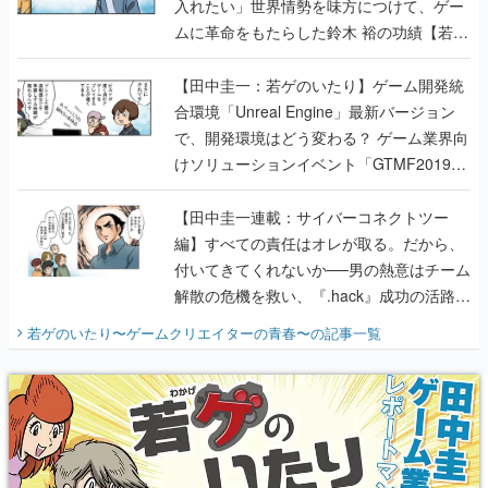
【田中圭一：若ゲのいたり】ゲーム開発統
合環境「Unreal Engine」最新バージョン
で、開発環境はどう変わる？ ゲーム業界向
けソリューションイベント「GTMF2019」
に行って、より理解を深めよう【PR】
【田中圭一連載：サイバーコネクトツー
編】すべての責任はオレが取る。だから、
付いてきてくれないか──男の熱意はチーム
解散の危機を救い、『.hack』成功の活路を
開く。業界の快男児・松山 洋に流れる血は
若ゲのいたり〜ゲームクリエイターの青春〜
の記事一覧
『少年ジャンプ』色だった【若ゲのいた
り】
X
Youtube