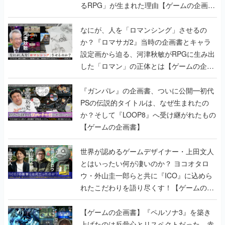
か？『ロマサガ2』当時の企画書とキャラ
設定画から迫る、河津秋敏がRPGに生み出
した「ロマン」の正体とは【ゲームの企画
書】
『ガンパレ』の企画書、ついに公開━初代
PSの伝説的タイトルは、なぜ生まれたの
か？そして『LOOP8』へ受け継がれたもの
【ゲームの企画書】
世界が認めるゲームデザイナー・上田文人
とはいったい何が凄いのか？ ヨコオタロ
ウ・外山圭一郎らと共に『ICO』に込めら
れたこだわりを語り尽くす！【ゲームの企
画書】
【ゲームの企画書】『ペルソナ3』を築き
上げたのは反骨心とリスペクトだった。赤
い企画書のもとに集った“愚連隊”がシリー
ズを生まれ変わらせるまで【橋野桂インタ
ビュー】