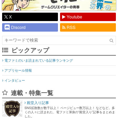
Discord
RSS
ピックアップ
電ファミのいま読まれている記事ランキング
アプリセール情報
インタビュー
連載・特集一覧
殿堂入り記事
SNS拡散数が数千以上！ ページビュー数万以上！ などなど。多
くの人々に読まれた、電ファミ渾身の“殿堂入り”記事をまとめま
した。
ゲームの企画書
名作ゲームクリエイターの方々に製作時のエピソードをお聞き
し、ヒットする企画（ゲーム）とは何か？を探っていきます。