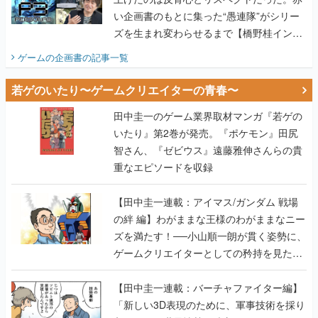
ゲームの企画書
の記事一覧
若ゲのいたり〜ゲームクリエイターの青春〜
田中圭一のゲーム業界取材マンガ『若ゲの
いたり』第2巻が発売。『ポケモン』田尻
智さん、『ゼビウス』遠藤雅伸さんらの貴
重なエピソードを収録
【田中圭一連載：アイマス/ガンダム 戦場
の絆 編】わがままな王様のわがままなニー
ズを満たす！──小山順一朗が貫く姿勢に、
ゲームクリエイターとしての矜持を見た
【若ゲのいたり最終回】
【田中圭一連載：バーチャファイター編】
「新しい3D表現のために、軍事技術を採り
入れたい」世界情勢を味方につけて、ゲー
ムに革命をもたらした鈴木 裕の功績【若ゲ
のいたり】