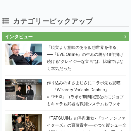
インタビュー
「現実より意味のある仮想世界を作る」
──『EVE Online』の生みの親が18年掲げ
続ける”クレイジーな宣言”は、比喩ではな
く本気だった
作り込みのすさまじさにコラボ先も驚嘆
──『Wizardry Variants Daphne』
×『FFXI』コラボが期間限定なのにジョブ
もキャラも武器も戦闘システムもワンオフ
で作り込まれた理由を両ディレクターに聞
く
『TATSUJIN』の弓削雅稔×『ライデンファ
イターズ』の齋藤貴幸──かつて縦シュー全
盛期を支えていた2人が、30年後に同じ会
社で机を並べる理由とは。新作
『TATSUJIN EXTREME』で初タッグを組