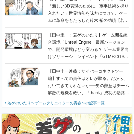
「新しい3D表現のために、軍事技術を採り
入れたい」世界情勢を味方につけて、ゲー
ムに革命をもたらした鈴木 裕の功績【若ゲ
のいたり】
【田中圭一：若ゲのいたり】ゲーム開発統
合環境「Unreal Engine」最新バージョン
で、開発環境はどう変わる？ ゲーム業界向
けソリューションイベント「GTMF2019」
に行って、より理解を深めよう【PR】
【田中圭一連載：サイバーコネクトツー
編】すべての責任はオレが取る。だから、
付いてきてくれないか──男の熱意はチーム
解散の危機を救い、『.hack』成功の活路を
開く。業界の快男児・松山 洋に流れる血は
若ゲのいたり〜ゲームクリエイターの青春〜
の記事一覧
『少年ジャンプ』色だった【若ゲのいた
り】