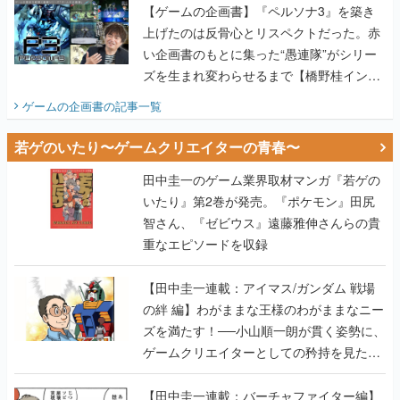
【ゲームの企画書】『ペルソナ3』を築き
上げたのは反骨心とリスペクトだった。赤
い企画書のもとに集った“愚連隊”がシリー
ズを生まれ変わらせるまで【橋野桂インタ
ビュー】
ゲームの企画書
の記事一覧
若ゲのいたり〜ゲームクリエイターの青春〜
田中圭一のゲーム業界取材マンガ『若ゲの
いたり』第2巻が発売。『ポケモン』田尻
智さん、『ゼビウス』遠藤雅伸さんらの貴
重なエピソードを収録
【田中圭一連載：アイマス/ガンダム 戦場
の絆 編】わがままな王様のわがままなニー
ズを満たす！──小山順一朗が貫く姿勢に、
ゲームクリエイターとしての矜持を見た
【若ゲのいたり最終回】
【田中圭一連載：バーチャファイター編】