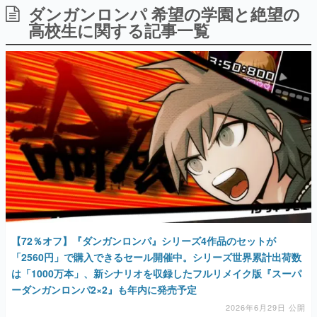
ダンガンロンパ 希望の学園と絶望の
日本のコンテンツ産業やカルチャーに与えた影響を探る企
画です。
高校生に関する記事一覧
日本モバイルゲーム産業史
日本のモバイルゲーム史における主要なトピック・タイト
ルを網羅するほか、開発者へのインタビューや識者による
解説を掲載。約20年の歴史が一望できる決定版！
若ゲのいたり〜ゲームクリエイターの青春〜
『うつヌケ』『ペンと箸』等で知られるマンガ家・田中圭
一先生によるゲーム業界レポートマンガです。
なんでゲームは面白い？
ゲーム開発者・hamatsu氏がゲームの魅力を画面や操作の
具体的な形から解き明かしていく、硬派で骨太な評論連載
です。
ゲームが変えた日本語
「経験値」「裏技」「ラスボス」… ゲームにまつわる言葉
の起源や用法の変遷を、コンピューター文化史研究家・タ
【72％オフ】『ダンガンロンパ』シリーズ4作品のセットが
イニーP氏が徹底調査。
「2560円」で購入できるセール開催中。シリーズ世界累計出荷数
は「1000万本」、新シナリオを収録したフルリメイク版『スーパ
カテゴリ
ーダンガンロンパ2×2』も年内に発売予定
2026年6月29日 公開
特集記事