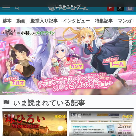
広告をスキップ
赫本
動画
殿堂入り記事
インタビュー
特集記事
マンガ
いま読まれている記事
ピックアップ
注目度
9834
注目度
7502
電ファミのいま読まれている記事ランキング
アプリセール情報