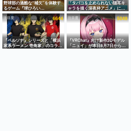
野球部の過酷な“補欠”を体験す
「タバコを止められない猫耳キ
るゲーム『球ひろい
ャラを描く深夜枠アニメ」に視
インタビュー
Simulator』が「1件」のウィッ
聴者の一部から批判意見。違法
注目度
6644
注目度
5049
シュリストをもとにチェコ語に
薬物の使用と思しき描写も含め
連載・特集一覧
対応しSNSで話題に。『キング
て、BPOが議論を交わす
ダム・カム』開発元やチェコの
殿堂入り記事
プロ野球選手から称賛の声
SNS拡散数が数千以上！ ページビュー数万以上！ などな
『ペルソナ』シリーズと「横浜
『VRChat』向け新作3Dモデル
ど。多くの人々に読まれた、電ファミ渾身の“殿堂入り”記
家系ラーメン 壱角家」のコラボ
「ニュイ」が本日8月7日から
事をまとめました。
が8月21日から開催。”はがく
BOOTHにて発売。瞳に光る星
れ”風とんこつラーメンや、おい
や感情豊かな表情が、小悪魔か
ゲームの企画書
しく食べられるカレーラーメン
わいい
名作ゲームクリエイターの方々に製作時のエピソードをお
聞きし、ヒットする企画（ゲーム）とは何か？を探ってい
がラインナップ
きます。
赫本
この物語を解いてはいけない。『赫本』は、〈試験問題〉
の形をした短編ホラー小説集です。
新世代に訊く
これからのデジタルゲーム市場を担う若きクリエイター達
の姿を追い、彼らのルーツと情熱を探っていきます。
ゲーム世代の作家たち
ゲームに多大な影響を受けた作家さんに取材し、ゲームが