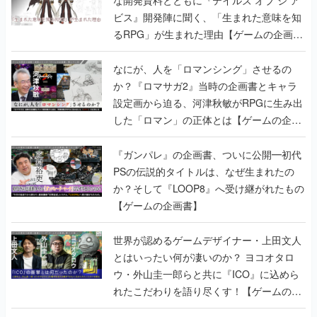
ビス』開発陣に聞く、「生まれた意味を知
るRPG」が生まれた理由【ゲームの企画
書】
なにが、人を「ロマンシング」させるの
か？『ロマサガ2』当時の企画書とキャラ
設定画から迫る、河津秋敏がRPGに生み出
した「ロマン」の正体とは【ゲームの企画
書】
『ガンパレ』の企画書、ついに公開━初代
PSの伝説的タイトルは、なぜ生まれたの
か？そして『LOOP8』へ受け継がれたもの
【ゲームの企画書】
世界が認めるゲームデザイナー・上田文人
とはいったい何が凄いのか？ ヨコオタロ
ウ・外山圭一郎らと共に『ICO』に込めら
れたこだわりを語り尽くす！【ゲームの企
画書】