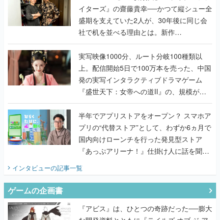
イターズ』の齋藤貴幸──かつて縦シュー全
盛期を支えていた2人が、30年後に同じ会
社で机を並べる理由とは。新作
『TATSUJIN EXTREME』で初タッグを組
んだレジェンド2人に訊く開発秘話
実写映像1000分、ルート分岐100種類以
上。配信開始5日で100万本を売った、中国
発の実写インタラクティブドラマゲーム
『盛世天下：女帝への道II』の、規模が違
うこだわりをプロデューサーに聞いた
半年でアプリストアをオープン？ スマホア
プリの“代替ストア”として、わずか6ヵ月で
国内向けローンチを行った発見型ストア
『あっぷアリーナ！』仕掛け人に話を聞い
てみた
インタビュー
の記事一覧
ゲームの企画書
『アビス』は、ひとつの奇跡だった──膨大
な開発資料とともに『テイルズ オブ ジ ア