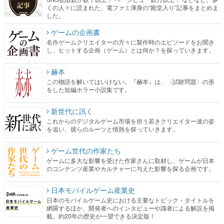
くの人々に読まれた、電ファミ渾身の“殿堂入り”記事をまとめま
した。
ゲームの企画書
名作ゲームクリエイターの方々に製作時のエピソードをお聞き
し、ヒットする企画（ゲーム）とは何か？を探っていきます。
赫本
この物語を解いてはいけない。『赫本』は、〈試験問題〉の形
をした短編ホラー小説集です。
新世代に訊く
これからのデジタルゲーム市場を担う若きクリエイター達の姿
を追い、彼らのルーツと情熱を探っていきます。
ゲーム世代の作家たち
ゲームに多大な影響を受けた作家さんに取材し、ゲームが日本
のコンテンツ産業やカルチャーに与えた影響を探る企画です。
日本モバイルゲーム産業史
日本のモバイルゲーム史における主要なトピック・タイトルを
網羅するほか、開発者へのインタビューや識者による解説を掲
載。約20年の歴史が一望できる決定版！