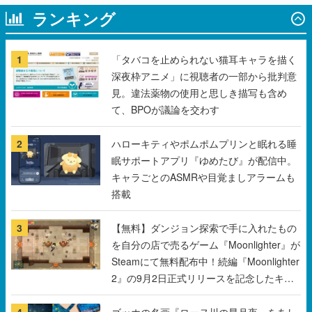
ランキング
1
「タバコを止められない猫耳キャラを描く
深夜枠アニメ」に視聴者の一部から批判意
見。違法薬物の使用と思しき描写も含め
て、BPOが議論を交わす
2
ハローキティやポムポムプリンと眠れる睡
眠サポートアプリ『ゆめたび』が配信中。
キャラごとのASMRや目覚ましアラームも
搭載
3
【無料】ダンジョン探索で手に入れたもの
を自分の店で売るゲーム『Moonlighter』が
Steamにて無料配布中！続編『Moonlighter
2』の9月2日正式リリースを記念したキャ
ンペーン
4
ゴッホの名画『ローヌ川の星月夜』をあし