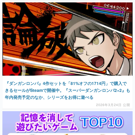
マンガ
女性向け
アプリレビュー
その他
電ファミニコゲーマーとは？
運営：株式会社マレ
『ダンガンロンパ』4作セットを「81%オフの1714円」で購入で
きるセールがSteamで開催中。『スーパーダンガンロンパ2×2』も
年内発売予定のなか、シリーズをお得に遊べる
2026年3月24日 公開