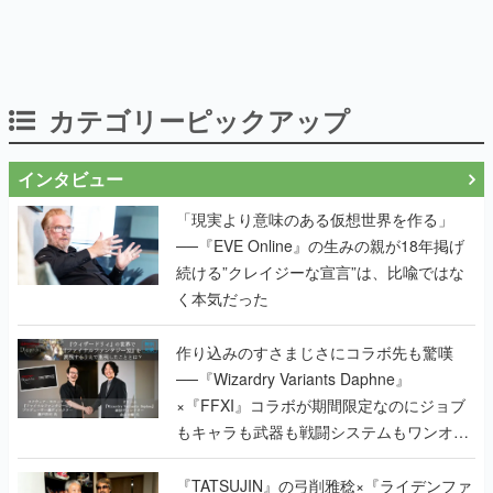
カテゴリーピックアップ
インタビュー
「現実より意味のある仮想世界を作る」
──『EVE Online』の生みの親が18年掲げ
続ける”クレイジーな宣言”は、比喩ではな
く本気だった
作り込みのすさまじさにコラボ先も驚嘆
──『Wizardry Variants Daphne』
×『FFXI』コラボが期間限定なのにジョブ
もキャラも武器も戦闘システムもワンオフ
で作り込まれた理由を両ディレクターに聞
く
『TATSUJIN』の弓削雅稔×『ライデンファ