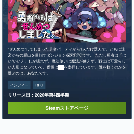
“ぜんめつ”してしまった勇者パーティから1人だけ選んで、ともに迷
宮からの脱出を目指すダンジョン探索RPGです。 ただし勇者は「は
い/いいえ」しか喋れず、魔法使いは魔法が使えず、戦士は可愛らし
い人形になっていて、僧侶は██を崇拝しています。誰を救うのかを
選ぶのは、あなたです。
インディー
RPG
リリース日：2026年第4四半期
Steamストアページ