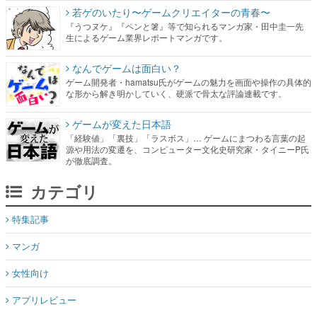
若ゲのいたり〜ゲームクリエイターの青春〜
『うつヌケ』『ペンと箸』等で知られるマンガ家・田中圭一先
生によるゲーム業界レポートマンガです。
なんでゲームは面白い？
ゲーム開発者・hamatsu氏がゲームの魅力を画面や操作の具体的
な形から解き明かしていく、硬派で骨太な評論連載です。
ゲームが変えた日本語
「経験値」「裏技」「ラスボス」… ゲームにまつわる言葉の起
源や用法の変遷を、コンピューター文化史研究家・タイニーP氏
が徹底調査。
カテゴリ
特集記事
マンガ
女性向け
アプリレビュー