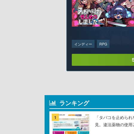
インディー
RPG
ランキング
1
「タバコを止められ
見。違法薬物の使用