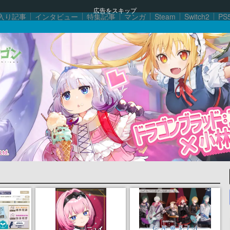
広告をスキップ
入り記事
インタビュー
特集記事
マンガ
Steam
Switch2
PS