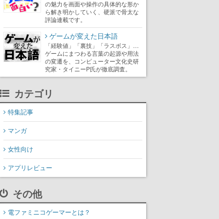
の魅力を画面や操作の具体的な形か
ら解き明かしていく、硬派で骨太な
評論連載です。
ゲームが変えた日本語
「経験値」「裏技」「ラスボス」…
ゲームにまつわる言葉の起源や用法
の変遷を、コンピューター文化史研
究家・タイニーP氏が徹底調査。
カテゴリ
特集記事
マンガ
女性向け
アプリレビュー
その他
電ファミニコゲーマーとは？