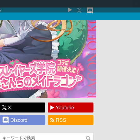
5
X
Youtube
Discord
RSS