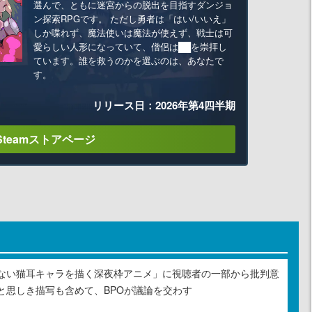
選んで、ともに迷宮からの脱出を目指すダンジョ
ン探索RPGです。 ただし勇者は「はい/いいえ」
しか喋れず、魔法使いは魔法が使えず、戦士は可
愛らしい人形になっていて、僧侶は██を崇拝し
ています。誰を救うのかを選ぶのは、あなたで
す。
リリース日：2026年第4四半期
Steamストアページ
ない猫耳キャラを描く深夜枠アニメ」に視聴者の一部から批判意
と思しき描写も含めて、BPOが議論を交わす