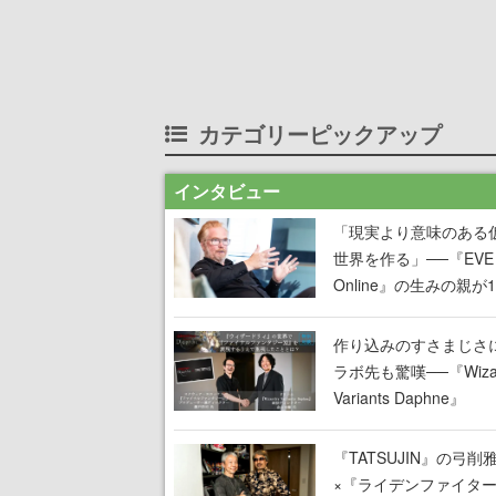
カテゴリーピックアップ
インタビュー
「現実より意味のある
世界を作る」──『EVE
Online』の生みの親が
掲げ続ける”クレイジー
言”は、比喩ではなく本
作り込みのすさまじさ
った
ラボ先も驚嘆──『Wizar
Variants Daphne』
×『FFXI』コラボが期
定なのにジョブもキャ
『TATSUJIN』の弓削
武器も戦闘システムも
×『ライデンファイタ