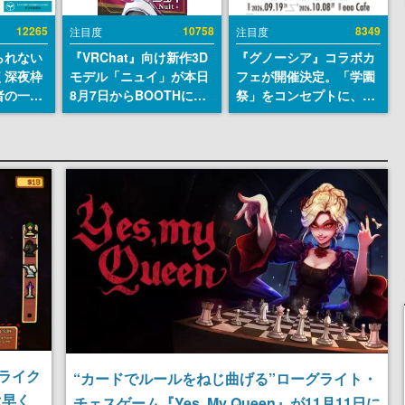
12265
10758
8349
注目度
注目度
られない
『VRChat』向け新作3D
『グノーシア』コラボカ
く深夜枠
モデル「ニュイ」が本日
フェが開催決定。「学園
者の一部
8月7日からBOOTHにて
祭」をコンセプトに、模
違法薬物
発売。瞳に光る星や感情
擬店やセツやSQ、ラキオ
描写も含
豊かな表情が、小悪魔か
たちが学祭バンドを楽し
論を交わ
わいい
む様子を切り取った新グ
ッズが展開
ライク
“カードでルールをねじ曲げる”ローグライト・
は早く
チェスゲーム『Yes, My Queen』が11月11日に