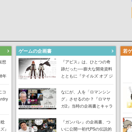
ゲームの企画書
仮想
『アビス』は、ひとつの奇
跡だった──膨大な開発資料
18年
とともに『テイルズ オブ ジ
な宣
アビス』開発陣に聞く、
気だ
「生まれた意味を知る
にコ
なにが、人を「ロマンシン
RPG」が生まれた理由【ゲ
dry
グ」させるのか？『ロマサ
ームの企画書】
ガ2』当時の企画書とキャラ
間限
設定画から迫る、河津秋敏
ラも
がRPGに生み出した「ロマ
雅稔
『ガンパレ』の企画書、つ
ワン
ン」の正体とは【ゲームの
ーズ』
いに公開━初代PSの伝説的