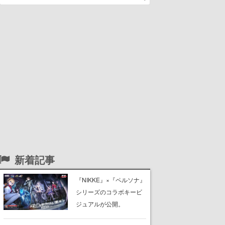
新着記事
『NIKKE』×『ペルソナ』
シリーズのコラボキービ
ジュアルが公開。
『P5R』新島真と