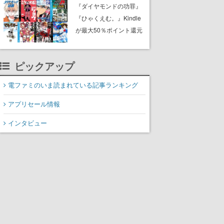
『P4G』天城雪子が期間
『ダイヤモンドの功罪』
限定PickUp募集イベント
『ひゃくえむ。』Kindle
に登場、『P3R』アイギ
が最大50％ポイント還元
スは14日間ログインイベ
となる大型セールが週末
ント、コラボイベントの
限定で開催中。『バトゥ
ピックアップ
クリアで獲得可能
ーキ』『二階堂地獄ゴル
フ』『みどりのマキバオ
電ファミのいま読まれている記事ランキング
ー』『頭文字Ｄ 超合本
版』など対象
アプリセール情報
インタビュー