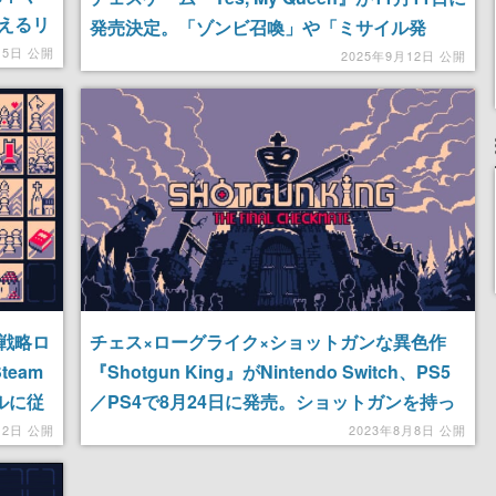
買えるリ
発売決定。「ゾンビ召喚」や「ミサイル発
月5日 公開
射」、「敵の洗脳」など多彩な計略で囚われた
2025年9月12日 公開
クイーンを取り戻せ
戦略ロ
チェス×ローグライク×ショットガンな異色作
team
『Shotgun King』がNintendo Switch、PS5
ルに従
／PS4で8月24日に発売。ショットガンを持っ
ットガ
た“黒のキングのみ”で先読みしながら敵を倒せ
月2日 公開
2023年8月8日 公開