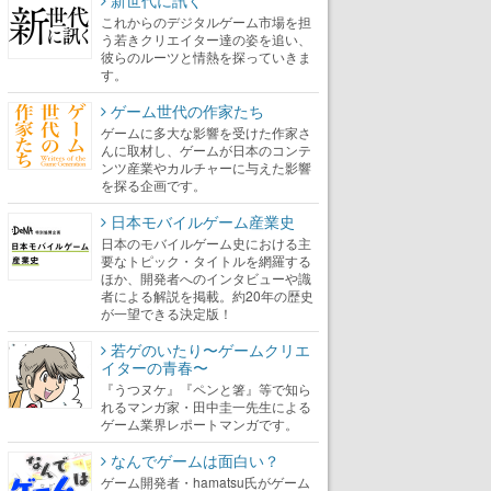
新世代に訊く
これからのデジタルゲーム市場を担
う若きクリエイター達の姿を追い、
彼らのルーツと情熱を探っていきま
す。
ゲーム世代の作家たち
ゲームに多大な影響を受けた作家さ
んに取材し、ゲームが日本のコンテ
ンツ産業やカルチャーに与えた影響
を探る企画です。
日本モバイルゲーム産業史
日本のモバイルゲーム史における主
要なトピック・タイトルを網羅する
ほか、開発者へのインタビューや識
者による解説を掲載。約20年の歴史
が一望できる決定版！
若ゲのいたり〜ゲームクリエ
イターの青春〜
『うつヌケ』『ペンと箸』等で知ら
れるマンガ家・田中圭一先生による
ゲーム業界レポートマンガです。
なんでゲームは面白い？
ゲーム開発者・hamatsu氏がゲーム