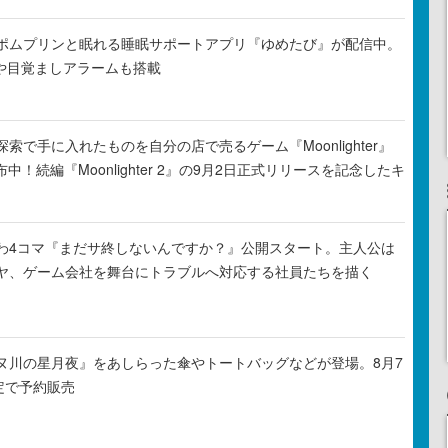
ポムプリンと眠れる睡眠サポートアプリ『ゆめたび』が配信中。
Rや目覚ましアラームも搭載
索で手に入れたものを自分の店で売るゲーム『Moonlighter』
布中！続編『Moonlighter 2』の9月2日正式リリースを記念したキ
わ4コマ『まだサ終しないんですか？』公開スタート。主人公は
ヤ、ゲーム会社を舞台にトラブルへ対応する社員たちを描く
ヌ川の星月夜』をあしらった傘やトートバッグなどが登場。8月7
定で予約販売