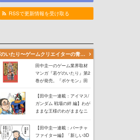
RSSで更新情報を受け取る
若ゲのいたり〜ゲームクリエイターの青春〜
田中圭一のゲーム業界取材
マンガ『若ゲのいたり』第2
巻が発売。『ポケモン』田
尻智さん、『ゼビウス』遠
藤雅伸さんらの貴重なエピ
【田中圭一連載：アイマス/
ソードを収録
ガンダム 戦場の絆 編】わが
ままな王様のわがままなニ
ーズを満たす！──小山順一
朗が貫く姿勢に、ゲームク
【田中圭一連載：バーチャ
リエイターとしての矜持を
ファイター編】「新しい3D