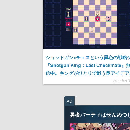
ショットガン×チェスという異色の戦略
『Shotgun King：Last Checkmate
信中。キングがひとりで戦う良アイデア
一品
2022年4
AD
勇者パーティはぜんめつ