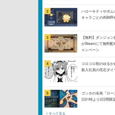
2
ハローキティやポム
キャラごとのASM
3
【無料】ダンジョン探
がSteamにて無料配
ャンペーン
4
コロコロ初のゆるか
新入社員の侘石ダイ
5
ゴッホの名画『ロー
日21時より2日間限
すべて見る