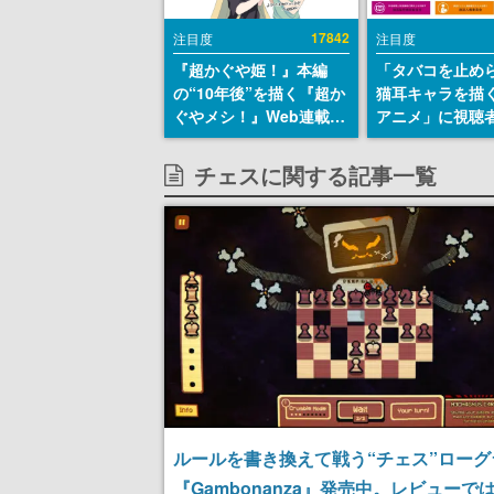
17842
注目度
注目度
『超かぐや姫！』本編
「タバコを止め
の“10年後”を描く『超か
猫耳キャラを描
ぐやメシ！』Web連載決
アニメ」に視聴
定。新たなWebマンガレ
から批判意見。
ーベル「ビビビコミッ
の使用と思しき
チェスに関する記事一覧
ク」にて特別話が掲載ス
めて、BPOが議
タート、あのお話には…
す
まだ続きがある！
ルールを書き換えて戦う“チェス”ローグ
『Gambonanza』発売中。レビューで