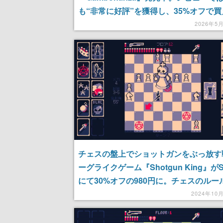
も“非常に好評”を獲得し、35%オフで
リース記念セールも開催中
2026年5
チェスの盤上でショットガンをぶっ放す
ーグライクゲーム『Shotgun King』がS
にて30%オフの980円に。チェスのルー
って移動しながら、敵軍のキングをショ
2024年10
ンで破壊せよ