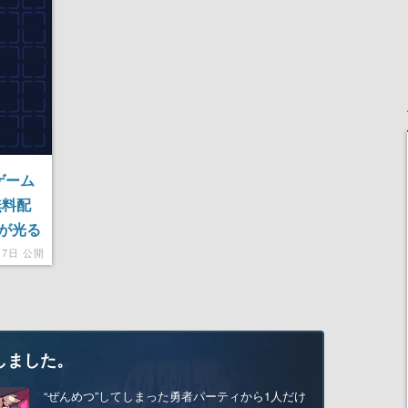
ゲーム
』無料配
が光る
月7日 公開
しました。
“ぜんめつ”してしまった勇者パーティから1人だけ