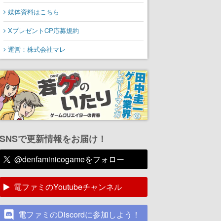
媒体資料はこちら
XプレゼントCP応募規約
運営：株式会社マレ
SNSで更新情報をお届け！
@denfaminicogameをフォロー
電ファミのYoutubeチャンネル
電ファミのDiscordに参加しよう！