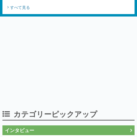
カテゴリーピックアップ
インタビュー
「現実より意味のある仮想世界を作る」
──『EVE Online』の生みの親が18年掲げ
続ける”クレイジーな宣言”は、比喩ではな