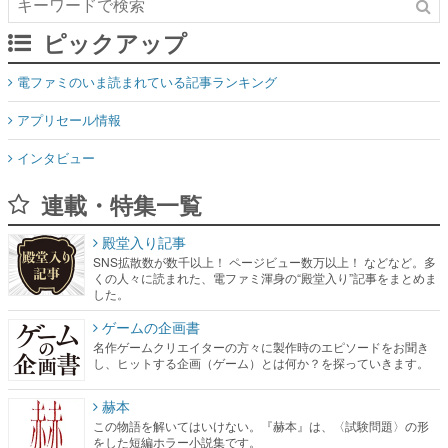
電ファミのいま読まれている記事ランキング
アプリセール情報
インタビュー
連載・特集一覧
殿堂入り記事
SNS拡散数が数千以上！ ページビュー数万以上！ などなど。多
くの人々に読まれた、電ファミ渾身の“殿堂入り”記事をまとめま
した。
ゲームの企画書
名作ゲームクリエイターの方々に製作時のエピソードをお聞き
し、ヒットする企画（ゲーム）とは何か？を探っていきます。
赫本
この物語を解いてはいけない。『赫本』は、〈試験問題〉の形
をした短編ホラー小説集です。
新世代に訊く
これからのデジタルゲーム市場を担う若きクリエイター達の姿
を追い、彼らのルーツと情熱を探っていきます。