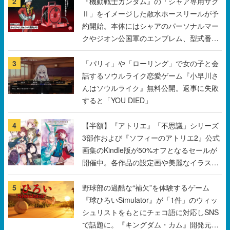
などを配置
3
「パリィ」や「ローリング」で女の子と会
話するソウルライク恋愛ゲーム『小早川さ
んはソウルライク』無料公開。返事に失敗
すると「YOU DIED」
4
【半額】『アトリエ』「不思議」シリーズ
3部作および『ソフィーのアトリエ2』公式
画集のKindle版が50%オフとなるセールが
開催中。各作品の設定画や美麗なイラスト
の数々をふんだんに収録
5
野球部の過酷な“補欠”を体験するゲーム
『球ひろいSimulator』が「1件」のウィッ
シュリストをもとにチェコ語に対応しSNS
で話題に。『キングダム・カム』開発元や
チェコのプロ野球選手から称賛の声
すべて見る