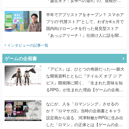
国内向けローンチを行った発見型ストア
『あっぷアリーナ！』仕掛け人に話を聞い
てみた
インタビュー
の記事一覧
ゲームの企画書
『アビス』は、ひとつの奇跡だった──膨大
な開発資料とともに『テイルズ オブ ジ ア
ビス』開発陣に聞く、「生まれた意味を知
るRPG」が生まれた理由【ゲームの企画
書】
なにが、人を「ロマンシング」させるの
か？『ロマサガ2』当時の企画書とキャラ
設定画から迫る、河津秋敏がRPGに生み出
した「ロマン」の正体とは【ゲームの企画
書】
『ガンパレ』の企画書、ついに公開━初代
PSの伝説的タイトルは、なぜ生まれたの