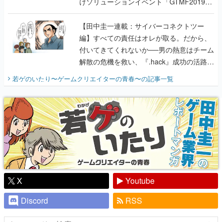
編】すべての責任はオレが取る。だから、
付いてきてくれないか──男の熱意はチーム
解散の危機を救い、『.hack』成功の活路を
開く。業界の快男児・松山 洋に流れる血は
若ゲのいたり〜ゲームクリエイターの青春〜
の記事一覧
『少年ジャンプ』色だった【若ゲのいた
り】
X
Youtube
Discord
RSS
ピックアップ