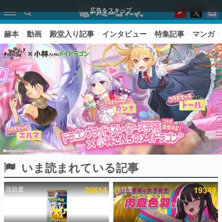
広告をスキップ
赫本
動画
殿堂入り記事
インタビュー
特集記事
マンガ
いま読まれている記事
ピックアップ
注目度
20614
注目度
19349
電ファミのいま読まれている記事ランキング
アプリセール情報