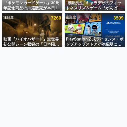
『ポケモンカードゲーム』30周
“朝凪先生”キャラデザのフィッ
年記念商品の抽選販売が本日12
トネスリズムゲーム『がんば
インタビュー
時より開始。拡張パック「30th
れ！チアリズム』Steamストア
注目度
7260
注目度
3509
CELEBRATION」のボックス
ページが公開。キャラクターの
連載・特集一覧
に、「プレミアムデッキセット
CVは陽向葵ゅかさん
エーフィ・ブラッキー」
殿堂入り記事
「FUTURISTIC BOX」の計3商
SNS拡散数が数千以上！ ページビュー数万以上！ などな
品
映画『バイオハザード』全世界
PlayStation公式ライセンス・ポ
ど。多くの人々に読まれた、電ファミ渾身の“殿堂入り”記
初公開シーン収録の「日本限
ップアップストアが池袋駅にて
事をまとめました。
定」予告映像が解禁。バイオの
期間限定で開催。夏のアパレル
日（8月10日）にあわせて、
や『ブラッドボーン』の新作ア
ゲームの企画書
「ラクーンシティ総合病院」へ
イテムが登場
名作ゲームクリエイターの方々に製作時のエピソードをお
聞きし、ヒットする企画（ゲーム）とは何か？を探ってい
行く配達人の姿が披露
きます。
赫本
この物語を解いてはいけない。『赫本』は、〈試験問題〉
の形をした短編ホラー小説集です。
新世代に訊く
これからのデジタルゲーム市場を担う若きクリエイター達
の姿を追い、彼らのルーツと情熱を探っていきます。
ゲーム世代の作家たち
ゲームに多大な影響を受けた作家さんに取材し、ゲームが