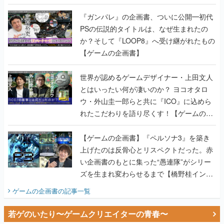
か？そして『LOOP8』へ受け継がれたもの
【ゲームの企画書】
世界が認めるゲームデザイナー・上田文人
とはいったい何が凄いのか？ ヨコオタロ
ウ・外山圭一郎らと共に『ICO』に込めら
れたこだわりを語り尽くす！【ゲームの企
画書】
【ゲームの企画書】『ペルソナ3』を築き
上げたのは反骨心とリスペクトだった。赤
い企画書のもとに集った“愚連隊”がシリー
ズを生まれ変わらせるまで【橋野桂インタ
ビュー】
ゲームの企画書
の記事一覧
若ゲのいたり〜ゲームクリエイターの青春〜
田中圭一のゲーム業界取材マンガ『若ゲの
いたり』第2巻が発売。『ポケモン』田尻
智さん、『ゼビウス』遠藤雅伸さんらの貴