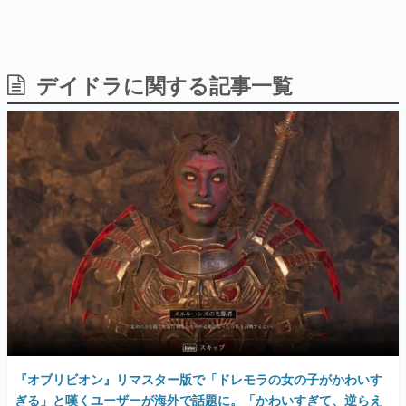
デイドラに関する記事一覧
日本のコンテンツ産業やカルチャーに与えた影響を探る企
画です。
日本モバイルゲーム産業史
日本のモバイルゲーム史における主要なトピック・タイト
ルを網羅するほか、開発者へのインタビューや識者による
解説を掲載。約20年の歴史が一望できる決定版！
若ゲのいたり〜ゲームクリエイターの青春〜
『うつヌケ』『ペンと箸』等で知られるマンガ家・田中圭
一先生によるゲーム業界レポートマンガです。
なんでゲームは面白い？
ゲーム開発者・hamatsu氏がゲームの魅力を画面や操作の
具体的な形から解き明かしていく、硬派で骨太な評論連載
です。
ゲームが変えた日本語
「経験値」「裏技」「ラスボス」… ゲームにまつわる言葉
の起源や用法の変遷を、コンピューター文化史研究家・タ
『オブリビオン』リマスター版で「ドレモラの女の子がかわいす
イニーP氏が徹底調査。
ぎる」と嘆くユーザーが海外で話題に。「かわいすぎて、逆らえ
ない」言われるがままに生贄に炎を放つ投稿者。ドレモラの女性
カテゴリ
に恋をしてしまい皇帝に謝罪
2025年4月27日 公開
特集記事