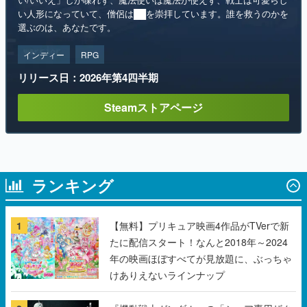
インディー
RPG
リリース日：2026年第4四半期
Steamストアページ
ランキング
1
【無料】プリキュア映画4作品がTVerで新
たに配信スタート！なんと2018年～2024
年の映画ほぼすべてが見放題に、ぶっちゃ
けありえないラインナップ
2
『機動戦士ガンダム』の「シャア専用ザク
Ⅱ」をイメージした散水ホースリールが予
約開始。本体にはシャアのパーソナルマー
クやジオン公国軍のエンブレム、型式番号