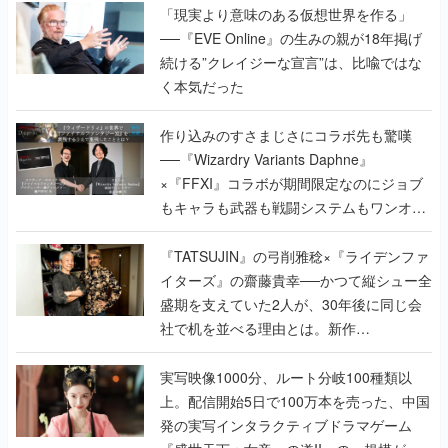
く本気だった
作り込みのすさまじさにコラボ先も驚嘆
──『Wizardry Variants Daphne』
×『FFXI』コラボが期間限定なのにジョブ
もキャラも武器も戦闘システムもワンオフ
で作り込まれた理由を両ディレクターに聞
く
『TATSUJIN』の弓削雅稔×『ライデンファ
イターズ』の齋藤貴幸──かつて縦シュー全
盛期を支えていた2人が、30年後に同じ会
社で机を並べる理由とは。新作
『TATSUJIN EXTREME』で初タッグを組
んだレジェンド2人に訊く開発秘話
実写映像1000分、ルート分岐100種類以
上。配信開始5日で100万本を売った、中国
発の実写インタラクティブドラマゲーム
『盛世天下：女帝への道II』の、規模が違
うこだわりをプロデューサーに聞いた
半年でアプリストアをオープン？ スマホア
プリの“代替ストア”として、わずか6ヵ月で