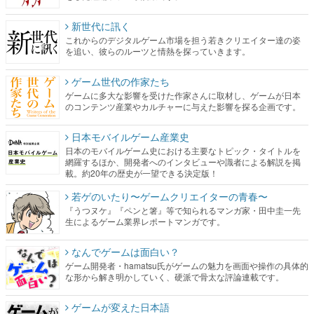
ゲーム世代の作家たち
ゲームに多大な影響を受けた作家さんに取材し、ゲームが日本
のコンテンツ産業やカルチャーに与えた影響を探る企画です。
日本モバイルゲーム産業史
日本のモバイルゲーム史における主要なトピック・タイトルを
網羅するほか、開発者へのインタビューや識者による解説を掲
載。約20年の歴史が一望できる決定版！
若ゲのいたり〜ゲームクリエイターの青春〜
『うつヌケ』『ペンと箸』等で知られるマンガ家・田中圭一先
生によるゲーム業界レポートマンガです。
なんでゲームは面白い？
ゲーム開発者・hamatsu氏がゲームの魅力を画面や操作の具体的
な形から解き明かしていく、硬派で骨太な評論連載です。
ゲームが変えた日本語
「経験値」「裏技」「ラスボス」… ゲームにまつわる言葉の起
源や用法の変遷を、コンピューター文化史研究家・タイニーP氏
が徹底調査。