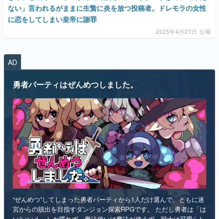
マンガ
AD
女性向け
勇者パーティはぜんめつしました。
アプリレビュー
その他
電ファミニコゲーマーとは？
運営：株式会社マレ
“ぜんめつ”してしまった勇者パーティから1人だけ選んで、ともに迷
宮からの脱出を目指すダンジョン探索RPGです。 ただし勇者は「は
い/いいえ」しか喋れず、魔法使いは魔法が使えず、戦士は可愛らし
い人形になっていて、僧侶は██を崇拝しています。誰を救うのかを
選ぶのは、あなたです。