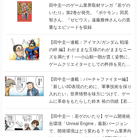
重なエピソードを収録
【田中圭一連載：アイマス/ガンダム 戦場
の絆 編】わがままな王様のわがままなニー
ズを満たす！──小山順一朗が貫く姿勢に、
ゲームクリエイターとしての矜持を見た
【若ゲのいたり最終回】
【田中圭一連載：バーチャファイター編】
「新しい3D表現のために、軍事技術を採り
入れたい」世界情勢を味方につけて、ゲー
ムに革命をもたらした鈴木 裕の功績【若ゲ
のいたり】
【田中圭一：若ゲのいたり】ゲーム開発統
合環境「Unreal Engine」最新バージョン
で、開発環境はどう変わる？ ゲーム業界向
けソリューションイベント「GTMF2019」
に行って、より理解を深めよう【PR】
【田中圭一連載：サイバーコネクトツー