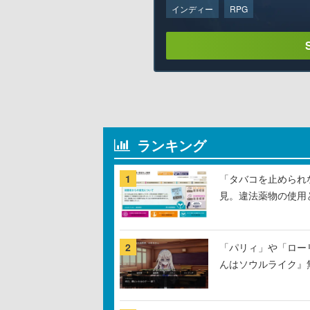
インディー
RPG
ランキング
1
「タバコを止められ
見。違法薬物の使用
2
「パリィ」や「ロー
んはソウルライク』無