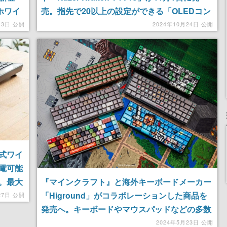
ホワイ
売。指先で20以上の設定ができる「OLEDコン
売され
トロールハブ」が付属するほか、2種類のオー
月3日 公開
2024年10月24日 公開
ディオソースを同時に聴けるし切り替えも楽で
便利そう
式ワイ
電可能
。最大
『マインクラフト』と海外キーボードメーカー
「Higround」がコラボレーションした商品を
27日 公開
発売へ。キーボードやマウスパッドなどの多数
の商品が登場
2024年5月23日 公開