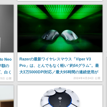
Razerの最新ワイヤレスマウス「Viper V3
 Neo
Pro」は、とんでもなく軽い“約54グラム”。最
半額の
大3万5000DPI対応／最大95時間の連続使用が
ップ、白く
可能、プロ選手と共に開発された超高性能マウ
2024年4月24日 公開
25日 公開
スでライバルに差をつけよう