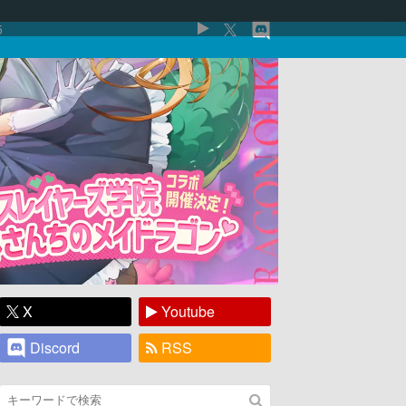
5
X
Youtube
Discord
RSS