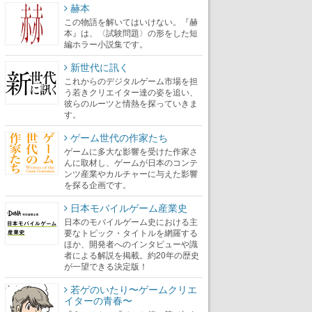
赫本
この物語を解いてはいけない。『赫
本』は、〈試験問題〉の形をした短
編ホラー小説集です。
新世代に訊く
これからのデジタルゲーム市場を担
う若きクリエイター達の姿を追い、
彼らのルーツと情熱を探っていきま
す。
ゲーム世代の作家たち
ゲームに多大な影響を受けた作家さ
んに取材し、ゲームが日本のコンテ
ンツ産業やカルチャーに与えた影響
を探る企画です。
日本モバイルゲーム産業史
日本のモバイルゲーム史における主
要なトピック・タイトルを網羅する
ほか、開発者へのインタビューや識
者による解説を掲載。約20年の歴史
が一望できる決定版！
若ゲのいたり〜ゲームクリエ
イターの青春〜