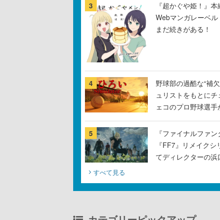
3
『超かぐや姫！』本編
Webマンガレーベ
まだ続きがある！
4
野球部の過酷な“補欠
ュリストをもとにチ
ェコのプロ野球選手
5
『ファイナルファン
『FF7』リメイクシ
てディレクターの浜
すべて見る
カテゴリーピックアップ