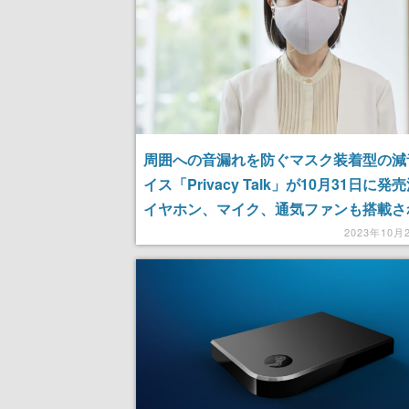
周囲への音漏れを防ぐマスク装着型の減
イス「Privacy Talk」が10月31日に発
イヤホン、マイク、通気ファンも搭載さ
機能性が光る
2023年10月