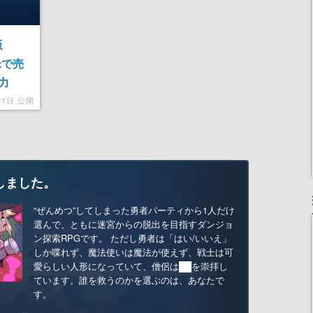
版
米で売
力
21日 公開
しました。
“ぜんめつ”してしまった勇者パーティから1人だけ
選んで、ともに迷宮からの脱出を目指すダンジョ
ン探索RPGです。 ただし勇者は「はい/いいえ」
しか喋れず、魔法使いは魔法が使えず、戦士は可
愛らしい人形になっていて、僧侶は██を崇拝し
ています。誰を救うのかを選ぶのは、あなたで
す。