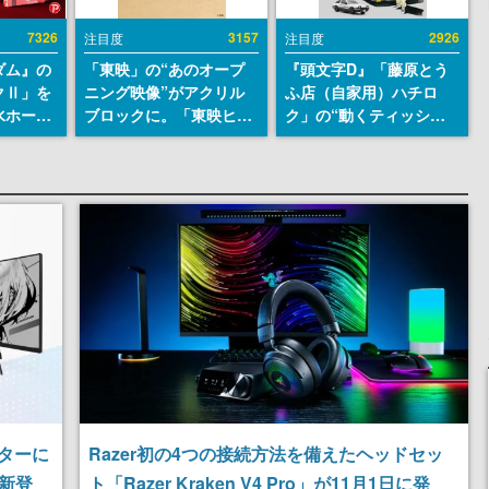
7326
3157
2926
注目度
注目度
ダム』の
「東映」の“あのオープ
『頭文字D』「藤原とう
クⅡ」を
ニング映像”がアクリル
ふ店（自家用）ハチロ
水ホース
ブロックに。「東映ヒス
ク」の“動くティッシュ
始。本体
トリカル グッズコレクシ
ケース”が買えるポップ
ーソナル
ョン」が8月下旬より発
アップショップが開催
公国軍の
売
へ。マンガの舞台である
式番号な
群馬の「イオンモール高
崎」にて、8月11日から8
月20日までの期間限定で
開催予定
ターに
Razer初の4つの接続方法を備えたヘッドセッ
が新登
ト「Razer Kraken V4 Pro」が11月1日に発