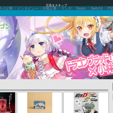
広告をスキップ
入り記事
インタビュー
特集記事
マンガ
Steam
Switch2
PS