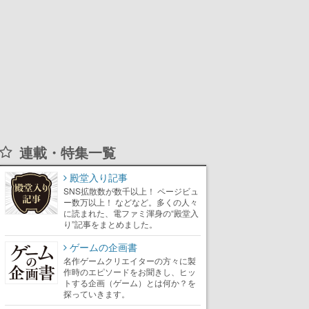
連載・特集一覧
殿堂入り記事
SNS拡散数が数千以上！ ページビュ
ー数万以上！ などなど。多くの人々
に読まれた、電ファミ渾身の“殿堂入
り”記事をまとめました。
ゲームの企画書
名作ゲームクリエイターの方々に製
作時のエピソードをお聞きし、ヒッ
トする企画（ゲーム）とは何か？を
探っていきます。