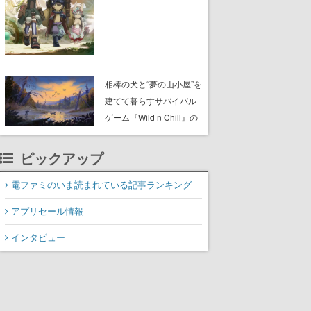
らが登壇する舞台挨拶も
実施
相棒の犬と“夢の山小屋”を
建てて暮らすサバイバル
ゲーム『Wild n Chill』の
体験版がSteamで配信
中。ドット絵の大自然
ピックアップ
で、喧騒を忘れよう
電ファミのいま読まれている記事ランキング
アプリセール情報
インタビュー