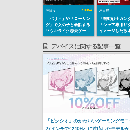
10054
注目度
注目度
「パリィ」や「ローリン
『機動戦士ガン
グ」で女の子と会話する
「シャア専用ザ
ソウルライク恋愛ゲーム
イメージした散
『小早川さんはソウルラ
リールが予約開
イク』無料公開。返事に
にはシャアのパ
デバイスに関する記事一覧
失敗すると「YOU
マークやジオン
DIED」
エンブレム、型
どを配置
「ピクシオ」のかわいいゲーミングモニ
27インチで“240Hz”に対応したモデル