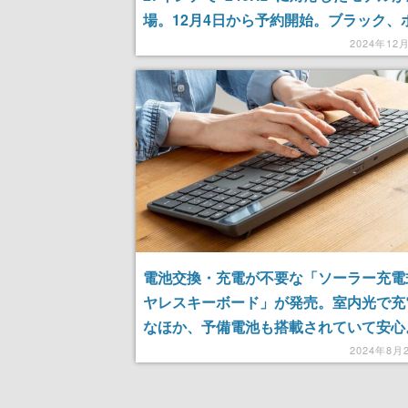
場。12月4日から予約開始。ブラック、
トのほか、パステルブルーとピンクも販
2024年12
る
電池交換・充電が不要な「ソーラー充電
ヤレスキーボード」が発売。室内光で充
なほか、予備電池も搭載されていて安心
3台のマルチ接続やマルチOSに対応
2024年8月