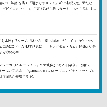
の“10年後”を描く『超かぐやメシ！』Web連載決定。新たな
ル「ビビビコミック」にて特別話が掲載スタート、あのお話には…
”を体験するゲーム『球ひろいSimulator』が「1件」のウィッシ
ェコ語に対応しSNSで話題に。『キングダム・カム』開発元やチ
から称賛の声
タジーⅦ リベレーション』の新映像が8月26日早朝に公開へ。
リーズの完結編、「gamescom」のオープニングナイトライブに
口直樹氏が登壇する予定