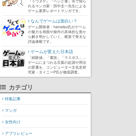
『うつヌケ』『ペンと箸』等で知ら
れるマンガ家・田中圭一先生による
ゲーム業界レポートマンガです。
なんでゲームは面白い？
ゲーム開発者・hamatsu氏がゲーム
の魅力を画面や操作の具体的な形か
ら解き明かしていく、硬派で骨太な
評論連載です。
ゲームが変えた日本語
「経験値」「裏技」「ラスボス」…
ゲームにまつわる言葉の起源や用法
の変遷を、コンピューター文化史研
究家・タイニーP氏が徹底調査。
カテゴリ
特集記事
マンガ
女性向け
アプリレビュー