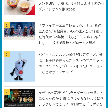
メン超BIG」が登場。8月11日より全国のセ
ブンイレブンで順次発売
2
『ファイアーエムブレム 万紫千紅』“真の
主人公”がお披露目。4人の主人公が活躍し
た時代から5年後、彼らが「この世に存在
しない」状況で魔神・バロールと戦う
3
パペットスンスンの郵便局限定グッズが登
場。お手紙を持ったスンスンのマスコット
や、スンスンがプリントされたレターセッ
トなどがラインナップ
4
なぜ “あの花王” がホラーゲームを作ること
になったのか？ 敵に見つからないようにマ
ジックリンでこっそり掃除する『しずかな