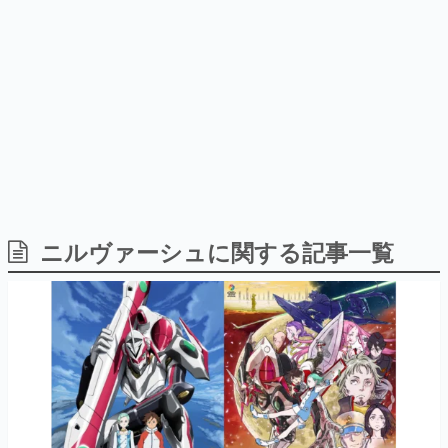
日本のコンテンツ産業やカルチャーに与えた影響を探る企
画です。
日本モバイルゲーム産業史
日本のモバイルゲーム史における主要なトピック・タイト
ルを網羅するほか、開発者へのインタビューや識者による
解説を掲載。約20年の歴史が一望できる決定版！
若ゲのいたり〜ゲームクリエイターの青春〜
『うつヌケ』『ペンと箸』等で知られるマンガ家・田中圭
一先生によるゲーム業界レポートマンガです。
なんでゲームは面白い？
ゲーム開発者・hamatsu氏がゲームの魅力を画面や操作の
ニルヴァーシュに関する記事一覧
具体的な形から解き明かしていく、硬派で骨太な評論連載
です。
ゲームが変えた日本語
「経験値」「裏技」「ラスボス」… ゲームにまつわる言葉
の起源や用法の変遷を、コンピューター文化史研究家・タ
イニーP氏が徹底調査。
カテゴリ
特集記事