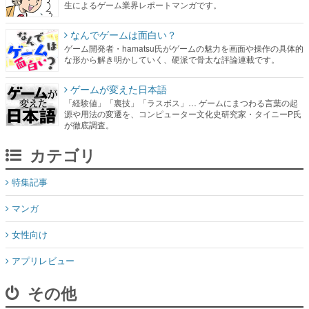
生によるゲーム業界レポートマンガです。
なんでゲームは面白い？
ゲーム開発者・hamatsu氏がゲームの魅力を画面や操作の具体的
な形から解き明かしていく、硬派で骨太な評論連載です。
ゲームが変えた日本語
「経験値」「裏技」「ラスボス」… ゲームにまつわる言葉の起
源や用法の変遷を、コンピューター文化史研究家・タイニーP氏
が徹底調査。
カテゴリ
特集記事
マンガ
女性向け
アプリレビュー
その他