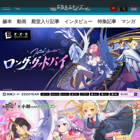
広告をスキップ
赫本
動画
殿堂入り記事
インタビュー
特集記事
マンガ
ピックアップ
電ファミのいま読まれている記事ランキング
アプリセール情報