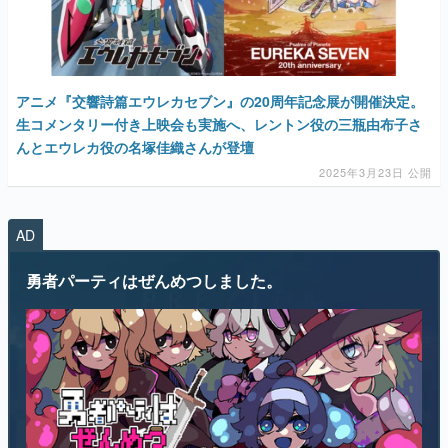
マンガ
女性向け
アニメ『交響詩篇エウレカセブン』の20周年記念展が開催決定。
アプリレビュー
生コメンタリー付き上映会も実施へ、レントン役の三瓶由布子さ
んとエウレカ役の名塚佳織さんが登壇
その他
2025年3月23日 公開
電ファミニコゲーマーとは？
AD
運営：株式会社マレ
勇者パーティはぜんめつしました。