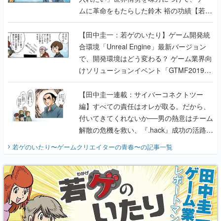
ムに革命をもたらした鈴木 裕の功績【若ゲ
のいたり】
【田中圭一：若ゲのいたり】ゲーム開発統
合環境「Unreal Engine」最新バージョン
で、開発環境はどう変わる？ ゲーム業界向
けソリューションイベント「GTMF2019」
に行って、より理解を深めよう【PR】
【田中圭一連載：サイバーコネクトツー
編】すべての責任はオレが取る。だから、
付いてきてくれないか──男の熱意はチーム
解散の危機を救い、『.hack』成功の活路を
開く。業界の快男児・松山 洋に流れる血は
若ゲのいたり〜ゲームクリエイターの青春〜
の記事一覧
『少年ジャンプ』色だった【若ゲのいた
り】