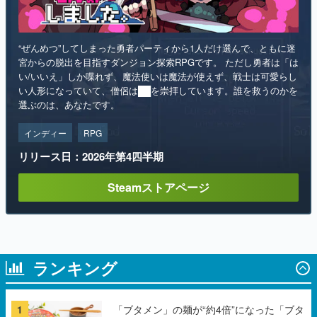
“ぜんめつ”してしまった勇者パーティから1人だけ選んで、ともに迷
宮からの脱出を目指すダンジョン探索RPGです。 ただし勇者は「は
い/いいえ」しか喋れず、魔法使いは魔法が使えず、戦士は可愛らし
い人形になっていて、僧侶は██を崇拝しています。誰を救うのかを
選ぶのは、あなたです。
インディー
RPG
リリース日：2026年第4四半期
Steamストアページ
ランキング
1
「ブタメン」の麺が“約4倍”になった「ブタ