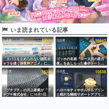
インタビュー
連載・特集一覧
殿堂入り記事
いま読まれている記事
SNS拡散数が数千以上！ ページビュー数万以上！ などな
ど。多くの人々に読まれた、電ファミ渾身の“殿堂入り”記
事をまとめました。
注目度
34078
注目度
20867
ゲームの企画書
名作ゲームクリエイターの方々に製作時のエピソードをお
聞きし、ヒットする企画（ゲーム）とは何か？を探ってい
「タバコを止められない猫耳キ
ゴッホの名画『ローヌ川の星月
きます。
ャラを描く深夜枠アニメ」に視
夜』をあしらった傘やトートバ
赫本
聴者の一部から批判意見。違法
ッグなどが登場。8月7日21時よ
この物語を解いてはいけない。『赫本』は、〈試験問題〉
注目度
15389
注目度
10538
薬物の使用と思わしき描写も含
り2日間限定で予約販売
の形をした短編ホラー小説集です。
めて、BPOが議論を交わす
新世代に訊く
「プチプチ」の川上産業が「プ
ハローキティやポムポムプリン
これからのデジタルゲーム市場を担う若きクリエイター達
の姿を追い、彼らのルーツと情熱を探っていきます。
チプチ株式会社」に10月1日よ
と眠れる睡眠サポートアプリ
り社名変更へ。創業58年で初め
『ゆめたび』が配信中。キャラ
ての変更で、“プチッ”と鳴るお
ごとのASMRや目覚ましアラー
ゲーム世代の作家たち
なじみの緩衝材が会社の名前に
ムも搭載
ゲームに多大な影響を受けた作家さんに取材し、ゲームが