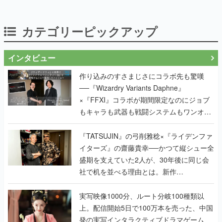
カテゴリーピックアップ
インタビュー
作り込みのすさまじさにコラボ先も驚嘆
──『Wizardry Variants Daphne』
×『FFXI』コラボが期間限定なのにジョブ
もキャラも武器も戦闘システムもワンオフ
で作り込まれた理由を両ディレクターに聞
く
『TATSUJIN』の弓削雅稔×『ライデンファ
イターズ』の齋藤貴幸──かつて縦シュー全
盛期を支えていた2人が、30年後に同じ会
社で机を並べる理由とは。新作
『TATSUJIN EXTREME』で初タッグを組
んだレジェンド2人に訊く開発秘話
実写映像1000分、ルート分岐100種類以
上。配信開始5日で100万本を売った、中国
発の実写インタラクティブドラマゲーム