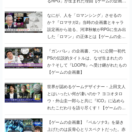
るRPG」が生まれた理由【ゲームの企画
書】
なにが、人を「ロマンシング」させるの
か？『ロマサガ2』当時の企画書とキャラ
設定画から迫る、河津秋敏がRPGに生み出
した「ロマン」の正体とは【ゲームの企画
書】
『ガンパレ』の企画書、ついに公開━初代
PSの伝説的タイトルは、なぜ生まれたの
か？そして『LOOP8』へ受け継がれたもの
【ゲームの企画書】
世界が認めるゲームデザイナー・上田文人
とはいったい何が凄いのか？ ヨコオタロ
ウ・外山圭一郎らと共に『ICO』に込めら
れたこだわりを語り尽くす！【ゲームの企
画書】
【ゲームの企画書】『ペルソナ3』を築き
上げたのは反骨心とリスペクトだった。赤