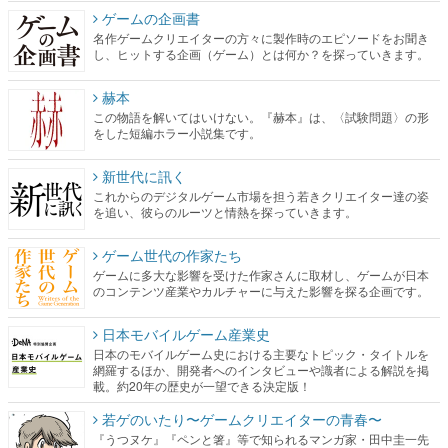
ゲームの企画書
名作ゲームクリエイターの方々に製作時のエピソードをお聞き
し、ヒットする企画（ゲーム）とは何か？を探っていきます。
赫本
この物語を解いてはいけない。『赫本』は、〈試験問題〉の形
をした短編ホラー小説集です。
新世代に訊く
これからのデジタルゲーム市場を担う若きクリエイター達の姿
を追い、彼らのルーツと情熱を探っていきます。
ゲーム世代の作家たち
ゲームに多大な影響を受けた作家さんに取材し、ゲームが日本
のコンテンツ産業やカルチャーに与えた影響を探る企画です。
日本モバイルゲーム産業史
日本のモバイルゲーム史における主要なトピック・タイトルを
網羅するほか、開発者へのインタビューや識者による解説を掲
載。約20年の歴史が一望できる決定版！
若ゲのいたり〜ゲームクリエイターの青春〜
『うつヌケ』『ペンと箸』等で知られるマンガ家・田中圭一先