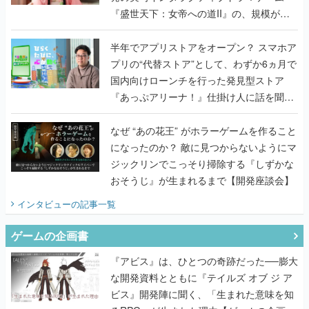
『盛世天下：女帝への道II』の、規模が違
うこだわりをプロデューサーに聞いた
半年でアプリストアをオープン？ スマホア
プリの“代替ストア”として、わずか6ヵ月で
国内向けローンチを行った発見型ストア
『あっぷアリーナ！』仕掛け人に話を聞い
てみた
なぜ “あの花王” がホラーゲームを作ること
になったのか？ 敵に見つからないようにマ
ジックリンでこっそり掃除する『しずかな
おそうじ』が生まれるまで【開発座談会】
インタビュー
の記事一覧
ゲームの企画書
『アビス』は、ひとつの奇跡だった──膨大
な開発資料とともに『テイルズ オブ ジ ア
ビス』開発陣に聞く、「生まれた意味を知