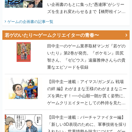
い企画書のもとに集った“愚連隊”がシリー
ズを生まれ変わらせるまで【橋野桂インタ
ビュー】
ゲームの企画書
の記事一覧
若ゲのいたり〜ゲームクリエイターの青春〜
田中圭一のゲーム業界取材マンガ『若ゲの
いたり』第2巻が発売。『ポケモン』田尻
智さん、『ゼビウス』遠藤雅伸さんらの貴
重なエピソードを収録
【田中圭一連載：アイマス/ガンダム 戦場
の絆 編】わがままな王様のわがままなニー
ズを満たす！──小山順一朗が貫く姿勢に、
ゲームクリエイターとしての矜持を見た
【若ゲのいたり最終回】
【田中圭一連載：バーチャファイター編】
「新しい3D表現のために、軍事技術を採り
入れたい」世界情勢を味方につけて、ゲー