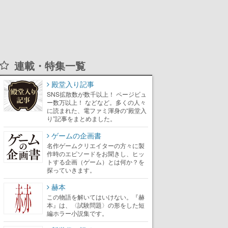
連載・特集一覧
殿堂入り記事
SNS拡散数が数千以上！ ページビュ
ー数万以上！ などなど。多くの人々
に読まれた、電ファミ渾身の“殿堂入
り”記事をまとめました。
ゲームの企画書
名作ゲームクリエイターの方々に製
作時のエピソードをお聞きし、ヒッ
トする企画（ゲーム）とは何か？を
探っていきます。
赫本
この物語を解いてはいけない。『赫
本』は、〈試験問題〉の形をした短
編ホラー小説集です。