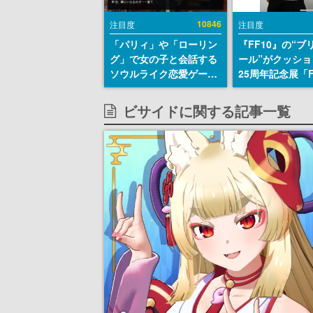
10846
注目度
注目度
「パリィ」や「ローリン
『FF10』の“ブ
グ」で女の子と会話する
ール”がクッショ
ソウルライク恋愛ゲーム
25周年記念展「F
『小早川さんはソウルラ
FANTASY X MU
イク』無料公開。返事に
幻光の記憶-」の
ビサイドに関する記事一覧
失敗すると「YOU
報が一部公開
DIED」