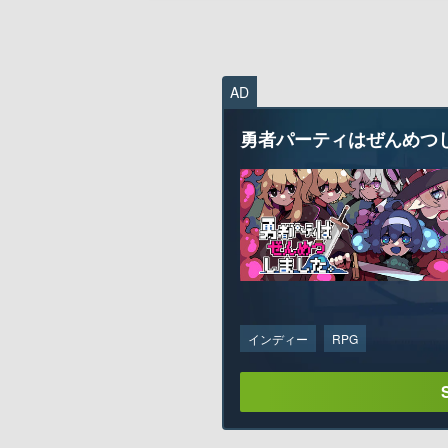
「Steam Nextフェス」に参加。それぞ
験版も配信中
AD
勇者パーティはぜんめつ
インディー
RPG