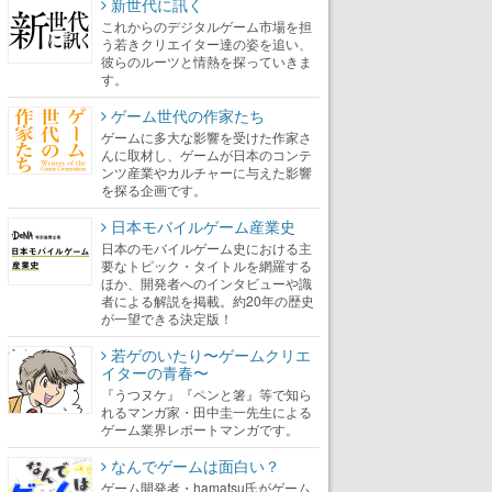
新世代に訊く
これからのデジタルゲーム市場を担
う若きクリエイター達の姿を追い、
彼らのルーツと情熱を探っていきま
す。
ゲーム世代の作家たち
ゲームに多大な影響を受けた作家さ
んに取材し、ゲームが日本のコンテ
ンツ産業やカルチャーに与えた影響
を探る企画です。
日本モバイルゲーム産業史
日本のモバイルゲーム史における主
要なトピック・タイトルを網羅する
ほか、開発者へのインタビューや識
者による解説を掲載。約20年の歴史
が一望できる決定版！
若ゲのいたり〜ゲームクリエ
イターの青春〜
『うつヌケ』『ペンと箸』等で知ら
れるマンガ家・田中圭一先生による
ゲーム業界レポートマンガです。
なんでゲームは面白い？
ゲーム開発者・hamatsu氏がゲーム