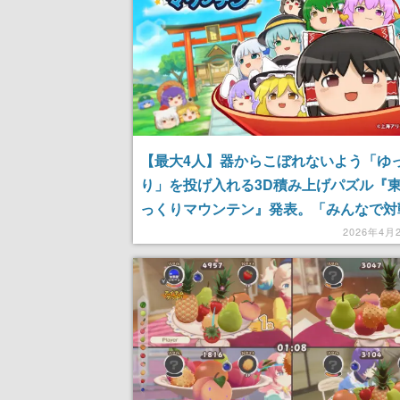
【最大4人】器からこぼれないよう「ゆ
り」を投げ入れる3D積み上げパズル『
っくりマウンテン』発表。「みんなで対
ードでは1つの器を共有し、生き残りを
2026年4月
蹴落とし合う。2026年春頃リリース予