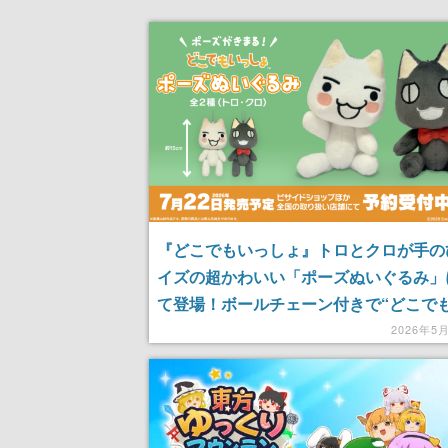
『どこでもいっしょ』トロとクロが手の
イズの超かわいい「ポーズぬいぐるみ」
て登場！ボールチェーン付きで“どこで
しょ”にお出かけできる、7月22日より
2026年5