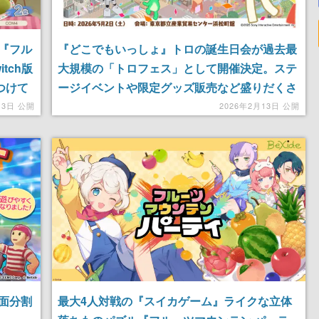
『フル
『どこでもいっしょ』トロの誕生日会が過去最
tch版
大規模の「トロフェス」として開催決定。ステ
つけて
ージイベントや限定グッズ販売など盛りだくさ
にスコ
んの内容に。チケットは3月上旬より販売予定
月3日 公開
2026年2月13日 公開
面分割
最大4人対戦の『スイカゲーム』ライクな立体