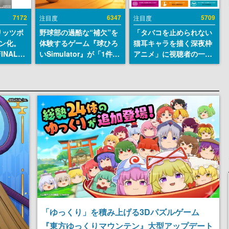
7172
6347
5709
注目度
注目度
リッツボ
野球部の過酷な“補欠”を
「タバコを止められない
ン化。
体験するゲーム『球ひろ
猫耳キャラを描く深夜枠
INAL
いSimulator』が「1件」
アニメ」に視聴者の一部
SEUM-
のウィッシュリストをも
から批判意見。違法薬物
グッズ情
とにチェコ語に対応し
の使用と思しき描写も含
SNSで話題に。『キング
めて、BPOが議論を交わ
ダム・カム』開発元やチ
す
ェコのプロ野球選手から
称賛の声
「ゆっくり」を積み上げる3Dパズルゲーム
『東方ゆっくりマウンテン』大型アップデート