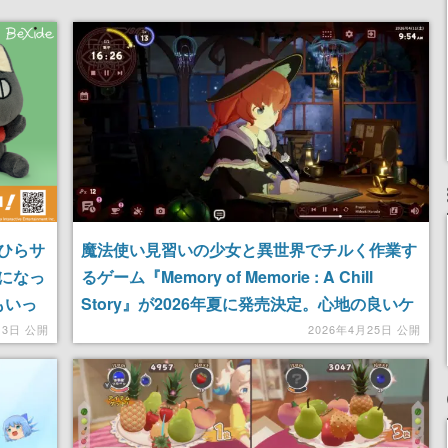
ひらサ
魔法使い見習いの少女と異世界でチルく作業す
になっ
るゲーム『Memory of Memorie : A Chill
もいっ
Story』が2026年夏に発売決定。心地の良いケ
発売
ルト音楽を聴きながら作業に集中、頑張るほど
月3日 公開
2026年4月25日 公開
少女との物語や会話が解放