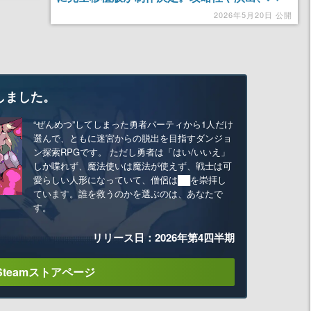
れの体
ドロック＆ヘヴィメタル全開のBGMを「あの
2026年5月20日 公開
時」のまま完全再現
しました。
“ぜんめつ”してしまった勇者パーティから1人だけ
選んで、ともに迷宮からの脱出を目指すダンジョ
ン探索RPGです。 ただし勇者は「はい/いいえ」
しか喋れず、魔法使いは魔法が使えず、戦士は可
愛らしい人形になっていて、僧侶は██を崇拝し
ています。誰を救うのかを選ぶのは、あなたで
す。
リリース日：2026年第4四半期
Steamストアページ