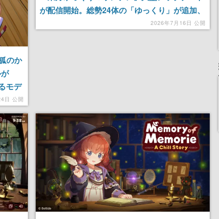
が配信開始。総勢24体の「ゆっくり」が追加、
「だいようせい」「こあくま」が“無条件”で獲
2026年7月16日 公開
得できる
狐のか
ルが
いるモデ
24日 公開