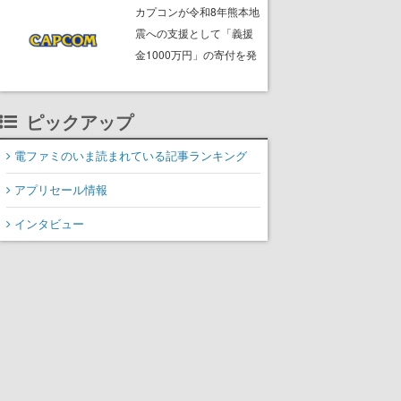
ームフリーク・大森滋氏
カプコンが令和8年熊本地
が開発秘話を語る動画が
震への支援として「義援
ゲームフリーク公式
金1000万円」の寄付を発
YouTubeで公開中
表
ピックアップ
電ファミのいま読まれている記事ランキング
アプリセール情報
インタビュー