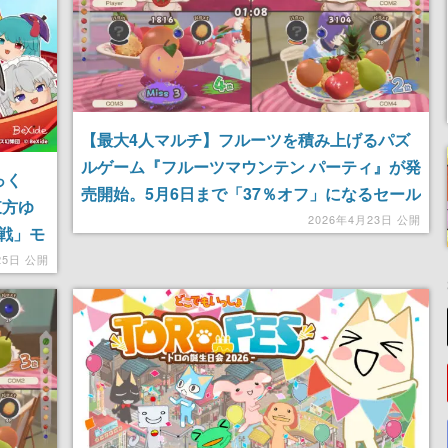
【最大4人マルチ】フルーツを積み上げるパズ
ルゲーム『フルーツマウンテン パーティ』が発
っく
売開始。5月6日まで「37％オフ」になるセール
東方ゆ
開催、公式Xでは“ガチ”のフルーツが当たる発
2026年4月23日 公開
戦」モ
売記念キャンペーンも
かけて
25日 公開
定