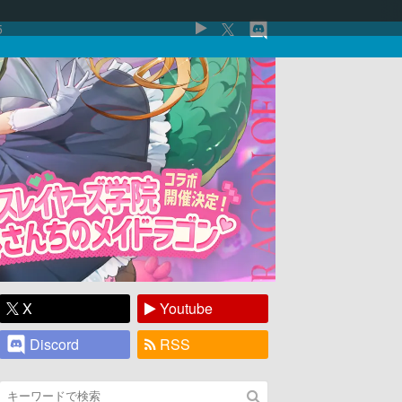
5
X
Youtube
Discord
RSS