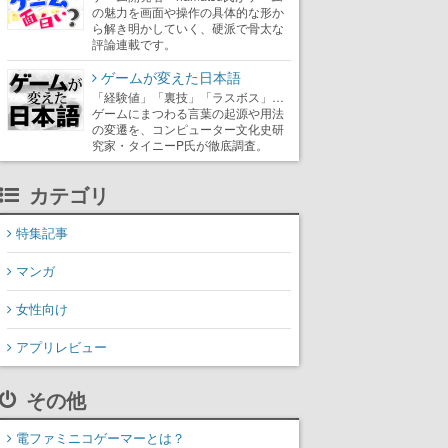
の魅力を画面や操作の具体的な形か
ら解き明かしていく、硬派で骨太な
評論連載です。
ゲームが変えた日本語
「経験値」「裏技」「ラスボス」…
ゲームにまつわる言葉の起源や用法
の変遷を、コンピューター文化史研
究家・タイニーP氏が徹底調査。
カテゴリ
特集記事
マンガ
女性向け
アプリレビュー
その他
電ファミニコゲーマーとは？