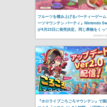
フルーツを積み上げるパーティーゲーム
ーツマウンテン パーティ』Nintendo Swi
が4月23日に発売決定。同じ果物をくっ
大きくしていき、お皿から落ちないよう
2026年4
アを獲得する3Dパズル
『ホロライブごろごろマウンテン』で画