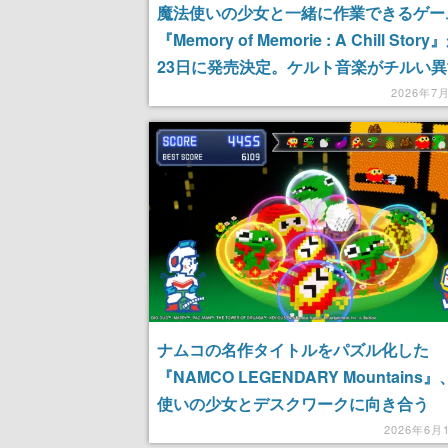
魔法使いの少女と一緒に作業できるゲー
『Memory of Memorie : A Chill Stor
23日に発売決定。ケルト音楽がチルい
部屋で、勉強・仕事・創作ができる“物
2026年7
型”の作業用ゲーム
ナムコの名作タイトルをパズル化した
『NAMCO LEGENDARY Mountains
使いの少女とデスクワークに向き合う
『Memory of Memorie : A Chill Story
2026年6月