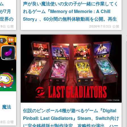
ム
声が良い魔法使いの女の子が一緒に作業してく
y』が7月
れるゲーム『Memory of Memorie : A Chill
異世界の
Story』、60分間の無料体験動画を公開。再生
語連動
ボタンを押すだけで作業がはかどる、もは
月9日 公開
2026年7月3日 公開
や“動画体験版”
』、魔法
伝説のピンボール4種が遊べるゲーム『Digital
Pinball: Last Gladiators』Steam、Switch向け
』が
16日 公開
に完全移植版が制作決定。攻略性や演出、ハー