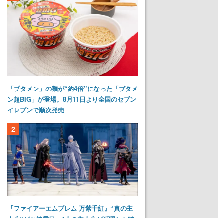
「ブタメン」の麺が“約4倍”になった「ブタメ
ン超BIG」が登場。8月11日より全国のセブン
イレブンで順次発売
2
『ファイアーエムブレム 万紫千紅』“真の主