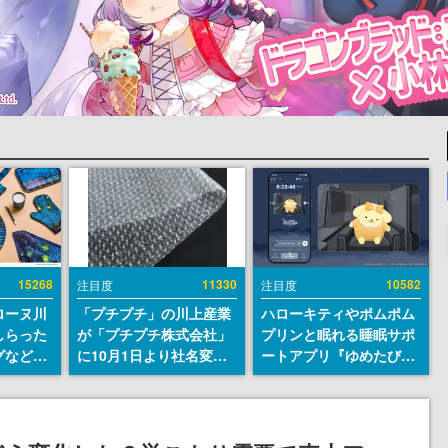
15268
11330
10582
注目度
注目度
ローヌ川
「プチプチ」の川上産業
ハローキティやポムポム
しらった
が「プチプチ株式会社」
プリンと眠れる睡眠サポ
グなどが
に10月1日より社名変更
ートアプリ『ゆめたび』
時より2
へ。創業58年で初めての
が配信中。キャラごとの
販売
変更で、“プチッ”と鳴る
ASMRや目覚ましアラー
おなじみの緩衝材が会社
ムも搭載
の名前に