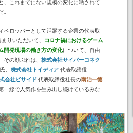
と、これまでにない規模の変化に晒されて
だ。
ィベロッパーとして活躍する企業の代表取
集まりいただいて、
コロナ禍におけるゲーム
について、自由
ム開発現場の働き方の変化
。その顔ぶれは、
株式会社サイバーコネク
氏、
代表取締役
株式会社トイディア
代表取締役社長の
式会社ビサイド
南治一徳
第一線で人気作を生み出し続けているみな