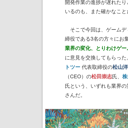
開発作業の進捗が遅れたり
いるのも、また確かなこと
そこで今回は、ゲームデ
締役である3名の方々にお
業界の変化、とりわけゲー
に意見を交換してもらった
代表取締役の
トツー
松山洋
（CEO）の
氏、
松田崇志
株
氏という、いずれも業界の
さんだ。