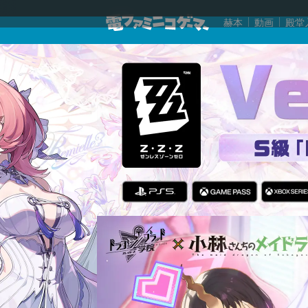
赫本
動画
殿堂