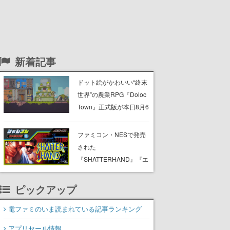
新着記事
ドット絵がかわいい“終末
世界”の農業RPG『Doloc
Town』正式版が本日8月6
日発売。荒廃した大地を
農業で少しずつ再生させ
ファミコン・NESで発売
つつ、建築・釣り・畜
された
産・冒険も楽しめる
『SHATTERHAND』『エ
スパ冒険隊 魔王の砦』
『ふしぎなブロビー ブロ
ピックアップ
バニアの危機』が
Nintendo Switchで復刻。
電ファミのいま読まれている記事ランキング
「ジャレコレ」シリーズ
アプリセール情報