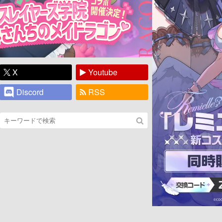
X
Youtube
Discord
RSS