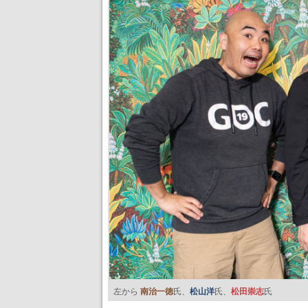
左から
南治一徳
氏、
松山洋
氏、
松田崇志
氏