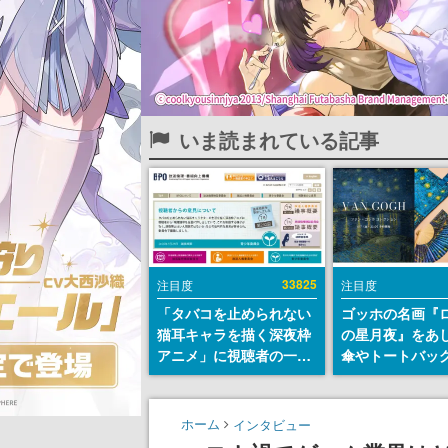
いま読まれている記事
33825
注目度
注目度
「タバコを止められない
ゴッホの名画『
猫耳キャラを描く深夜枠
の星月夜』をあ
アニメ」に視聴者の一部
傘やトートバッ
から批判意見。違法薬物
登場。8月7日21
の使用と思しき描写も含
日間限定で予約
めて、BPOが議論を交わ
ホーム
インタビュー
す