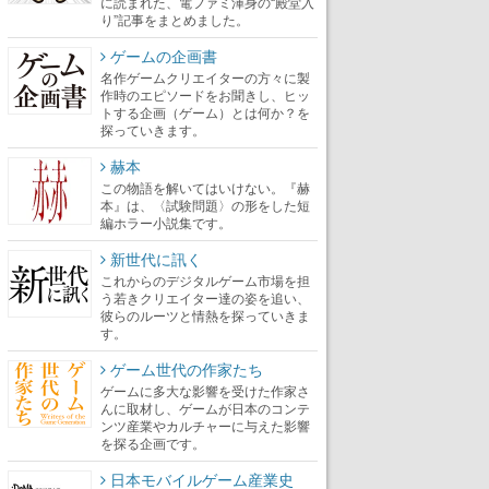
に読まれた、電ファミ渾身の“殿堂入
り”記事をまとめました。
ゲームの企画書
名作ゲームクリエイターの方々に製
作時のエピソードをお聞きし、ヒッ
トする企画（ゲーム）とは何か？を
探っていきます。
赫本
この物語を解いてはいけない。『赫
本』は、〈試験問題〉の形をした短
編ホラー小説集です。
新世代に訊く
これからのデジタルゲーム市場を担
う若きクリエイター達の姿を追い、
彼らのルーツと情熱を探っていきま
す。
ゲーム世代の作家たち
ゲームに多大な影響を受けた作家さ
んに取材し、ゲームが日本のコンテ
ンツ産業やカルチャーに与えた影響
を探る企画です。
日本モバイルゲーム産業史