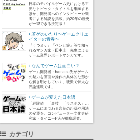
日本のモバイルゲーム史における主
要なトピック・タイトルを網羅する
ほか、開発者へのインタビューや識
者による解説を掲載。約20年の歴史
が一望できる決定版！
若ゲのいたり〜ゲームクリエ
イターの青春〜
『うつヌケ』『ペンと箸』等で知ら
れるマンガ家・田中圭一先生による
ゲーム業界レポートマンガです。
なんでゲームは面白い？
ゲーム開発者・hamatsu氏がゲーム
の魅力を画面や操作の具体的な形か
ら解き明かしていく、硬派で骨太な
評論連載です。
ゲームが変えた日本語
「経験値」「裏技」「ラスボス」…
ゲームにまつわる言葉の起源や用法
の変遷を、コンピューター文化史研
究家・タイニーP氏が徹底調査。
カテゴリ