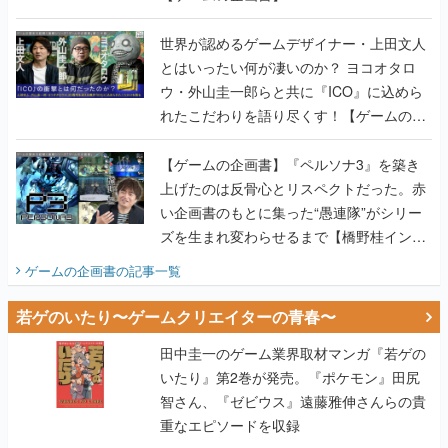
世界が認めるゲームデザイナー・上田文人
とはいったい何が凄いのか？ ヨコオタロ
ウ・外山圭一郎らと共に『ICO』に込めら
れたこだわりを語り尽くす！【ゲームの企
画書】
【ゲームの企画書】『ペルソナ3』を築き
上げたのは反骨心とリスペクトだった。赤
い企画書のもとに集った“愚連隊”がシリー
ズを生まれ変わらせるまで【橋野桂インタ
ビュー】
ゲームの企画書
の記事一覧
若ゲのいたり〜ゲームクリエイターの青春〜
田中圭一のゲーム業界取材マンガ『若ゲの
いたり』第2巻が発売。『ポケモン』田尻
智さん、『ゼビウス』遠藤雅伸さんらの貴
重なエピソードを収録