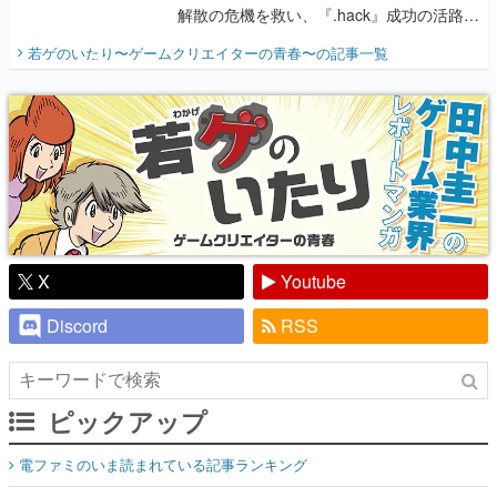
解散の危機を救い、『.hack』成功の活路を
開く。業界の快男児・松山 洋に流れる血は
若ゲのいたり〜ゲームクリエイターの青春〜
の記事一覧
『少年ジャンプ』色だった【若ゲのいた
り】
X
Youtube
Discord
RSS
ピックアップ
電ファミのいま読まれている記事ランキング