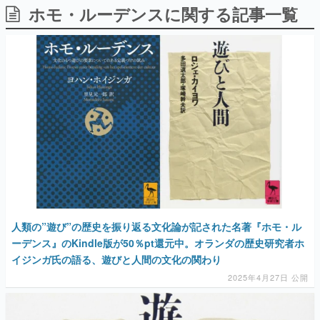
ホモ・ルーデンスに関する記事一覧
日本のコンテンツ産業やカルチャーに与えた影響を探る企
画です。
日本モバイルゲーム産業史
日本のモバイルゲーム史における主要なトピック・タイト
ルを網羅するほか、開発者へのインタビューや識者による
解説を掲載。約20年の歴史が一望できる決定版！
若ゲのいたり〜ゲームクリエイターの青春〜
『うつヌケ』『ペンと箸』等で知られるマンガ家・田中圭
一先生によるゲーム業界レポートマンガです。
なんでゲームは面白い？
ゲーム開発者・hamatsu氏がゲームの魅力を画面や操作の
具体的な形から解き明かしていく、硬派で骨太な評論連載
です。
ゲームが変えた日本語
人類の”遊び”の歴史を振り返る文化論が記された名著『ホモ・ル
「経験値」「裏技」「ラスボス」… ゲームにまつわる言葉
の起源や用法の変遷を、コンピューター文化史研究家・タ
ーデンス』のKindle版が50％pt還元中。オランダの歴史研究者ホ
イニーP氏が徹底調査。
イジンガ氏の語る、遊びと人間の文化の関わり
2025年4月27日 公開
カテゴリ
特集記事