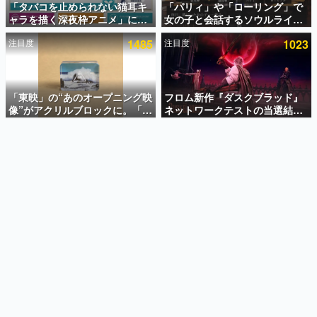
「タバコを止められない猫耳キ
「パリィ」や「ローリング」で
ャラを描く深夜枠アニメ」に視
女の子と会話するソウルライク
インタビュー
聴者の一部から批判意見。違法
恋愛ゲーム『小早川さんはソウ
注目度
1485
注目度
1023
薬物の使用と思しき描写も含め
ルライク』無料公開。返事に失
連載・特集一覧
て、BPOが議論を交わす
敗すると「YOU DIED」
殿堂入り記事
SNS拡散数が数千以上！ ページビュー数万以上！ などな
「東映」の“あのオープニング映
フロム新作『ダスクブラッド』
ど。多くの人々に読まれた、電ファミ渾身の“殿堂入り”記
像”がアクリルブロックに。「東
ネットワークテストの当選結果
事をまとめました。
映ヒストリカル グッズコレクシ
が8月7日22時に発表。応募サイ
ョン」が8月下旬より発売
トのマイページから確認可能、
ゲームの企画書
テスト実施は8月21日～24日
名作ゲームクリエイターの方々に製作時のエピソードをお
聞きし、ヒットする企画（ゲーム）とは何か？を探ってい
きます。
赫本
この物語を解いてはいけない。『赫本』は、〈試験問題〉
の形をした短編ホラー小説集です。
新世代に訊く
これからのデジタルゲーム市場を担う若きクリエイター達
の姿を追い、彼らのルーツと情熱を探っていきます。
ゲーム世代の作家たち
ゲームに多大な影響を受けた作家さんに取材し、ゲームが