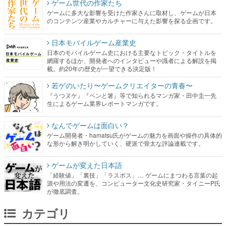
ゲーム世代の作家たち
ゲームに多大な影響を受けた作家さんに取材し、ゲームが日本
のコンテンツ産業やカルチャーに与えた影響を探る企画です。
日本モバイルゲーム産業史
日本のモバイルゲーム史における主要なトピック・タイトルを
網羅するほか、開発者へのインタビューや識者による解説を掲
載。約20年の歴史が一望できる決定版！
若ゲのいたり〜ゲームクリエイターの青春〜
『うつヌケ』『ペンと箸』等で知られるマンガ家・田中圭一先
生によるゲーム業界レポートマンガです。
なんでゲームは面白い？
ゲーム開発者・hamatsu氏がゲームの魅力を画面や操作の具体的
な形から解き明かしていく、硬派で骨太な評論連載です。
ゲームが変えた日本語
「経験値」「裏技」「ラスボス」… ゲームにまつわる言葉の起
源や用法の変遷を、コンピューター文化史研究家・タイニーP氏
が徹底調査。
カテゴリ