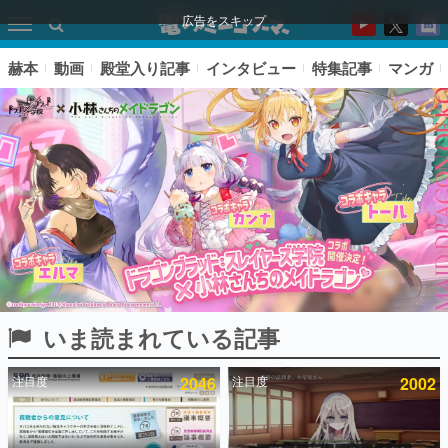
広告をスキップ
赫本
動画
殿堂入り記事
インタビュー
特集記事
マンガ
いま読まれている記事
ピックアップ
注目度
2046
注目度
2002
電ファミのいま読まれている記事ランキング
アプリセール情報