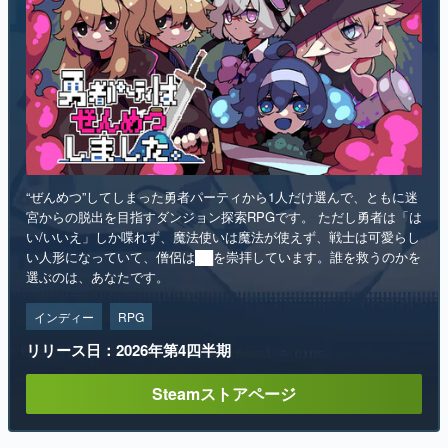
“ぜんめつ”してしまった勇者パーティから1人だけ選んで、ともに迷
宮からの脱出を目指すダンジョン探索RPGです。 ただし勇者は「は
い/いいえ」しか喋れず、魔法使いは魔法が使えず、戦士は可愛らし
い人形になっていて、僧侶は██を崇拝しています。誰を救うのかを
選ぶのは、あなたです。
インディー
RPG
リリース日：2026年第4四半期
Steamストアページ