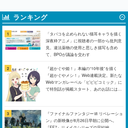
ランキング
1
「タバコを止められない猫耳キャラを描く
深夜枠アニメ」に視聴者の一部から批判意
見。違法薬物の使用と思しき描写も含め
て、BPOが議論を交わす
2
『超かぐや姫！』本編の“10年後”を描く
『超かぐやメシ！』Web連載決定。新たな
Webマンガレーベル「ビビビコミック」に
て特別話が掲載スタート、あのお話には…
まだ続きがある！
3
『ファイナルファンタジーⅦ リベレーショ
ン』の新映像が8月26日早朝に公開へ。
『FF7』リメイクシリーズの完結編、