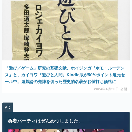
マンガ
女性向け
アプリレビュー
その他
電ファミニコゲーマーとは？
「遊び／ゲーム」研究の基礎文献、ホイジンガ『ホモ・ルーデン
運営：株式会社マレ
ス』と、カイヨワ『遊びと人間』Kindle版が50%ポイント還元セ
ール中。遊戯論の先陣を切った歴史的名著がお値打ち価格に
2024年4月20日 公開
AD
勇者パーティはぜんめつしました。