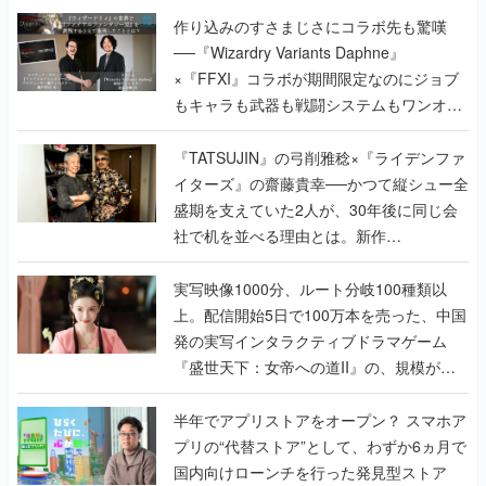
作り込みのすさまじさにコラボ先も驚嘆
──『Wizardry Variants Daphne』
×『FFXI』コラボが期間限定なのにジョブ
もキャラも武器も戦闘システムもワンオフ
で作り込まれた理由を両ディレクターに聞
く
『TATSUJIN』の弓削雅稔×『ライデンファ
イターズ』の齋藤貴幸──かつて縦シュー全
盛期を支えていた2人が、30年後に同じ会
社で机を並べる理由とは。新作
『TATSUJIN EXTREME』で初タッグを組
んだレジェンド2人に訊く開発秘話
実写映像1000分、ルート分岐100種類以
上。配信開始5日で100万本を売った、中国
発の実写インタラクティブドラマゲーム
『盛世天下：女帝への道II』の、規模が違
うこだわりをプロデューサーに聞いた
半年でアプリストアをオープン？ スマホア
プリの“代替ストア”として、わずか6ヵ月で
国内向けローンチを行った発見型ストア