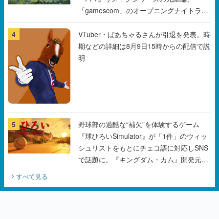
「gamescom」のオープニングナイトライ
ブにてディレクターの浜口直樹氏が登壇す
る予定
4
VTuber・ばあちゃるさんが引退を発表。時
期などの詳細は8月9日15時からの配信で説
明
5
野球部の過酷な“補欠”を体験するゲーム
『球ひろいSimulator』が「1件」のウィッ
シュリストをもとにチェコ語に対応しSNS
で話題に。『キングダム・カム』開発元や
チェコのプロ野球選手から称賛の声
すべて見る