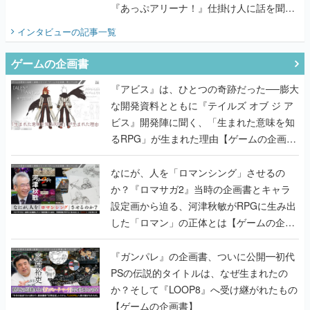
『あっぷアリーナ！』仕掛け人に話を聞い
てみた
インタビュー
の記事一覧
ゲームの企画書
『アビス』は、ひとつの奇跡だった──膨大
な開発資料とともに『テイルズ オブ ジ ア
ビス』開発陣に聞く、「生まれた意味を知
るRPG」が生まれた理由【ゲームの企画
書】
なにが、人を「ロマンシング」させるの
か？『ロマサガ2』当時の企画書とキャラ
設定画から迫る、河津秋敏がRPGに生み出
した「ロマン」の正体とは【ゲームの企画
書】
『ガンパレ』の企画書、ついに公開━初代
PSの伝説的タイトルは、なぜ生まれたの
か？そして『LOOP8』へ受け継がれたもの
【ゲームの企画書】