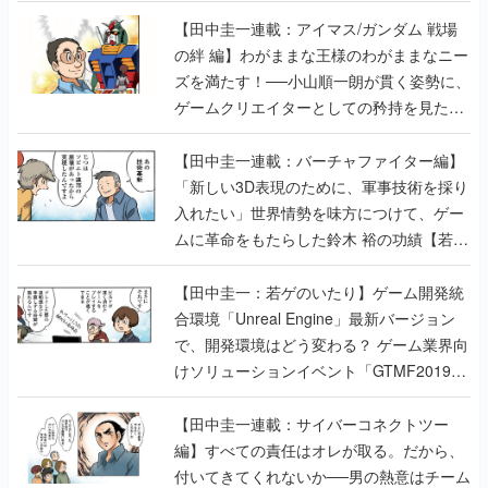
【田中圭一連載：アイマス/ガンダム 戦場
の絆 編】わがままな王様のわがままなニー
ズを満たす！──小山順一朗が貫く姿勢に、
ゲームクリエイターとしての矜持を見た
【若ゲのいたり最終回】
【田中圭一連載：バーチャファイター編】
「新しい3D表現のために、軍事技術を採り
入れたい」世界情勢を味方につけて、ゲー
ムに革命をもたらした鈴木 裕の功績【若ゲ
のいたり】
【田中圭一：若ゲのいたり】ゲーム開発統
合環境「Unreal Engine」最新バージョン
で、開発環境はどう変わる？ ゲーム業界向
けソリューションイベント「GTMF2019」
に行って、より理解を深めよう【PR】
【田中圭一連載：サイバーコネクトツー
編】すべての責任はオレが取る。だから、
付いてきてくれないか──男の熱意はチーム