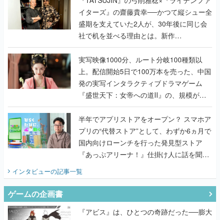
『TATSUJIN』の弓削雅稔×『ライデンファ
イターズ』の齋藤貴幸──かつて縦シュー全
盛期を支えていた2人が、30年後に同じ会
社で机を並べる理由とは。新作
『TATSUJIN EXTREME』で初タッグを組
んだレジェンド2人に訊く開発秘話
実写映像1000分、ルート分岐100種類以
上。配信開始5日で100万本を売った、中国
発の実写インタラクティブドラマゲーム
『盛世天下：女帝への道II』の、規模が違
うこだわりをプロデューサーに聞いた
半年でアプリストアをオープン？ スマホア
プリの“代替ストア”として、わずか6ヵ月で
国内向けローンチを行った発見型ストア
『あっぷアリーナ！』仕掛け人に話を聞い
てみた
インタビュー
の記事一覧
ゲームの企画書
『アビス』は、ひとつの奇跡だった──膨大