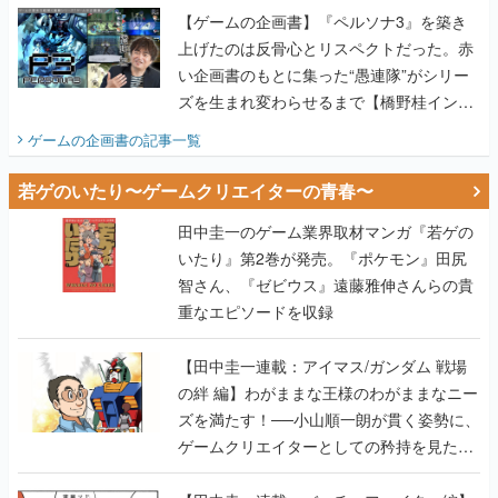
【ゲームの企画書】『ペルソナ3』を築き
上げたのは反骨心とリスペクトだった。赤
い企画書のもとに集った“愚連隊”がシリー
ズを生まれ変わらせるまで【橋野桂インタ
ビュー】
ゲームの企画書
の記事一覧
若ゲのいたり〜ゲームクリエイターの青春〜
田中圭一のゲーム業界取材マンガ『若ゲの
いたり』第2巻が発売。『ポケモン』田尻
智さん、『ゼビウス』遠藤雅伸さんらの貴
重なエピソードを収録
【田中圭一連載：アイマス/ガンダム 戦場
の絆 編】わがままな王様のわがままなニー
ズを満たす！──小山順一朗が貫く姿勢に、
ゲームクリエイターとしての矜持を見た
【若ゲのいたり最終回】