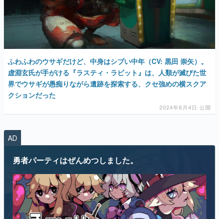
ふわふわのウサギだけど、中身はシブい中年（CV: 黒田 崇矢）。
虚淵玄氏が手がける『ラスティ・ラビット』は、人類が滅びた世
界でウサギが愚痴りながら遺跡を探索する、クセ強めの横スクア
クションだった
2024年6月4日 公開
AD
勇者パーティはぜんめつしました。