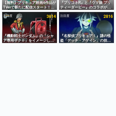
【無料】プリキュア映画4作品が
『プリコネR』と『ウマ娘 プリ
TVerで新たに配信スタート！な
ティーダービー』のコラボが決
インタビュー
んと2018年～2024年の映画ほぼ
定！“最大170連無料”の8.5周年
注目度
3014
注目度
2816
すべてが見放題に、ぶっちゃけ
キャンペーンなども発表
連載・特集一覧
ありえないラインナップ
殿堂入り記事
SNS拡散数が数千以上！ ページビュー数万以上！ などな
『機動戦士ガンダム』の「シャ
『名探偵プリキュア！』謎の怪
ど。多くの人々に読まれた、電ファミ渾身の“殿堂入り”記
ア専用ザクⅡ」をイメージした
盗「デッチ・アゲイン」の担当
事をまとめました。
散水ホースリールが予約開始。
キャストは天﨑滉平さんと判
本体にはシャアのパーソナルマ
明。『Re:ゼロから始める異世
ゲームの企画書
ークやジオン公国軍のエンブレ
界生活』オットー役、『ヒプノ
名作ゲームクリエイターの方々に製作時のエピソードをお
聞きし、ヒットする企画（ゲーム）とは何か？を探ってい
ム、型式番号などを配置
シスマイク』山田三郎役など
きます。
赫本
この物語を解いてはいけない。『赫本』は、〈試験問題〉
の形をした短編ホラー小説集です。
新世代に訊く
これからのデジタルゲーム市場を担う若きクリエイター達
の姿を追い、彼らのルーツと情熱を探っていきます。
ゲーム世代の作家たち
ゲームに多大な影響を受けた作家さんに取材し、ゲームが