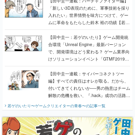
【田中圭一連載：バーチャファイター編】
「新しい3D表現のために、軍事技術を採り
入れたい」世界情勢を味方につけて、ゲー
ムに革命をもたらした鈴木 裕の功績【若ゲ
のいたり】
【田中圭一：若ゲのいたり】ゲーム開発統
合環境「Unreal Engine」最新バージョン
で、開発環境はどう変わる？ ゲーム業界向
けソリューションイベント「GTMF2019」
に行って、より理解を深めよう【PR】
【田中圭一連載：サイバーコネクトツー
編】すべての責任はオレが取る。だから、
付いてきてくれないか──男の熱意はチーム
解散の危機を救い、『.hack』成功の活路を
開く。業界の快男児・松山 洋に流れる血は
若ゲのいたり〜ゲームクリエイターの青春〜
の記事一覧
『少年ジャンプ』色だった【若ゲのいた
り】