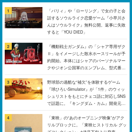
1
「パリィ」や「ローリング」で女の子と会
話するソウルライク恋愛ゲーム『小早川さ
んはソウルライク』無料公開。返事に失敗
すると「YOU DIED」
2
『機動戦士ガンダム』の「シャア専用ザク
Ⅱ」をイメージした散水ホースリールが予
約開始。本体にはシャアのパーソナルマー
クやジオン公国軍のエンブレム、型式番号
などを配置
3
野球部の過酷な“補欠”を体験するゲーム
『球ひろいSimulator』が「1件」のウィッ
シュリストをもとにチェコ語に対応しSNS
で話題に。『キングダム・カム』開発元や
チェコのプロ野球選手から称賛の声
4
「東映」の“あのオープニング映像”がアク
リルブロックに。「東映ヒストリカル グッ
ズコレクション」が8月下旬より発売