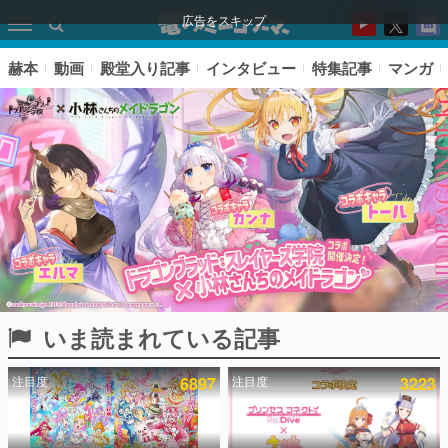
広告をスキップ
赫本
動画
殿堂入り記事
インタビュー
特集記事
マンガ
いま読まれている記事
ピックアップ
注目度
6897
注目度
3223
電ファミのいま読まれている記事ランキング
アプリセール情報