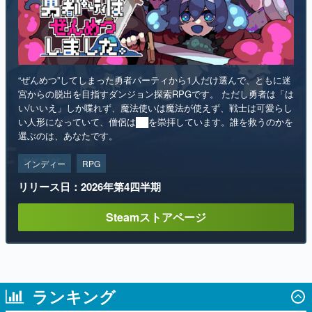
“ぜんめつ”してしまった勇者パーティから1人だけ選んで、ともに迷
宮からの脱出を目指すダンジョン探索RPGです。 ただし勇者は「は
い/いいえ」しか喋れず、魔法使いは魔法が使えず、戦士は可愛らし
い人形になっていて、僧侶は██を崇拝しています。誰を救うのかを
選ぶのは、あなたです。
インディー
RPG
リリース日：2026年第4四半期
Steamストアページ
ランキング