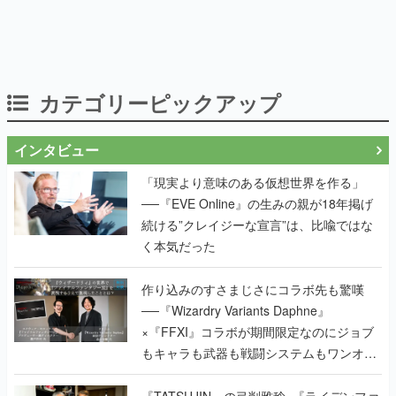
カテゴリーピックアップ
インタビュー
「現実より意味のある仮想世界を作る」
──『EVE Online』の生みの親が18年掲げ
続ける”クレイジーな宣言”は、比喩ではな
く本気だった
作り込みのすさまじさにコラボ先も驚嘆
──『Wizardry Variants Daphne』
×『FFXI』コラボが期間限定なのにジョブ
もキャラも武器も戦闘システムもワンオフ
で作り込まれた理由を両ディレクターに聞
く