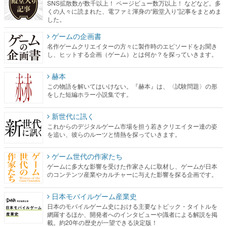
SNS拡散数が数千以上！ ページビュー数万以上！ などなど。多
くの人々に読まれた、電ファミ渾身の“殿堂入り”記事をまとめま
した。
ゲームの企画書
名作ゲームクリエイターの方々に製作時のエピソードをお聞き
し、ヒットする企画（ゲーム）とは何か？を探っていきます。
赫本
この物語を解いてはいけない。『赫本』は、〈試験問題〉の形
をした短編ホラー小説集です。
新世代に訊く
これからのデジタルゲーム市場を担う若きクリエイター達の姿
を追い、彼らのルーツと情熱を探っていきます。
ゲーム世代の作家たち
ゲームに多大な影響を受けた作家さんに取材し、ゲームが日本
のコンテンツ産業やカルチャーに与えた影響を探る企画です。
日本モバイルゲーム産業史
日本のモバイルゲーム史における主要なトピック・タイトルを
網羅するほか、開発者へのインタビューや識者による解説を掲
載。約20年の歴史が一望できる決定版！