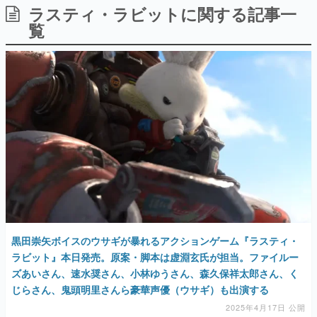
ラスティ・ラビットに関する記事一
日本のコンテンツ産業やカルチャーに与えた影響を探る企
画です。
覧
日本モバイルゲーム産業史
日本のモバイルゲーム史における主要なトピック・タイト
ルを網羅するほか、開発者へのインタビューや識者による
解説を掲載。約20年の歴史が一望できる決定版！
若ゲのいたり〜ゲームクリエイターの青春〜
『うつヌケ』『ペンと箸』等で知られるマンガ家・田中圭
一先生によるゲーム業界レポートマンガです。
なんでゲームは面白い？
ゲーム開発者・hamatsu氏がゲームの魅力を画面や操作の
具体的な形から解き明かしていく、硬派で骨太な評論連載
です。
ゲームが変えた日本語
「経験値」「裏技」「ラスボス」… ゲームにまつわる言葉
の起源や用法の変遷を、コンピューター文化史研究家・タ
黒田崇矢ボイスのウサギが暴れるアクションゲーム『ラスティ・
イニーP氏が徹底調査。
ラビット』本日発売。原案・脚本は虚淵玄氏が担当。ファイルー
ズあいさん、速水奨さん、小林ゆうさん、森久保祥太郎さん、く
カテゴリ
じらさん、鬼頭明里さんら豪華声優（ウサギ）も出演する
2025年4月17日 公開
特集記事