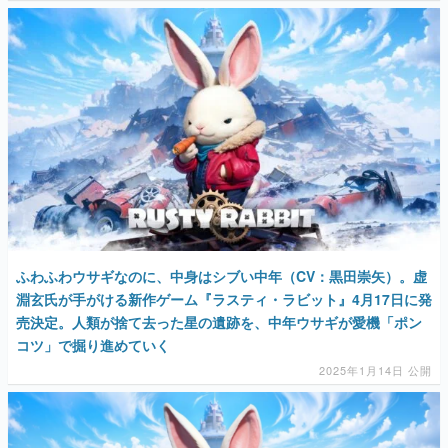
マンガ
女性向け
アプリレビュー
その他
電ファミニコゲーマーとは？
運営：株式会社マレ
ふわふわウサギなのに、中身はシブい中年（CV：黒田崇矢）。虚
淵玄氏が手がける新作ゲーム『ラスティ・ラビット』4月17日に発
売決定。人類が捨て去った星の遺跡を、中年ウサギが愛機「ポン
コツ」で掘り進めていく
2025年1月14日 公開