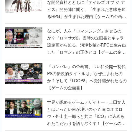
な開発資料とともに『テイルズ オブ ジ ア
ビス』開発陣に聞く、「生まれた意味を知
るRPG」が生まれた理由【ゲームの企画
書】
なにが、人を「ロマンシング」させるの
か？『ロマサガ2』当時の企画書とキャラ
設定画から迫る、河津秋敏がRPGに生み出
した「ロマン」の正体とは【ゲームの企画
書】
『ガンパレ』の企画書、ついに公開━初代
PSの伝説的タイトルは、なぜ生まれたの
か？そして『LOOP8』へ受け継がれたもの
【ゲームの企画書】
世界が認めるゲームデザイナー・上田文人
とはいったい何が凄いのか？ ヨコオタロ
ウ・外山圭一郎らと共に『ICO』に込めら
れたこだわりを語り尽くす！【ゲームの企
画書】