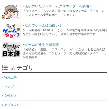
若ゲのいたり〜ゲームクリエイターの青春〜
『うつヌケ』『ペンと箸』等で知られるマンガ家・田中圭一先
生によるゲーム業界レポートマンガです。
なんでゲームは面白い？
ゲーム開発者・hamatsu氏がゲームの魅力を画面や操作の具体的
な形から解き明かしていく、硬派で骨太な評論連載です。
ゲームが変えた日本語
「経験値」「裏技」「ラスボス」… ゲームにまつわる言葉の起
源や用法の変遷を、コンピューター文化史研究家・タイニーP氏
が徹底調査。
カテゴリ
特集記事
マンガ
女性向け
アプリレビュー