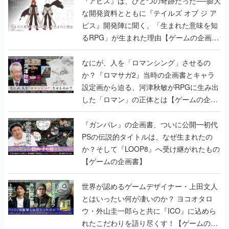
『アビス』は、ひとつの奇跡だった──膨大
な開発資料とともに『テイルズ オブ ジ ア
ビス』開発陣に聞く、「生まれた意味を知
るRPG」が生まれた理由【ゲームの企画
書】
なにが、人を「ロマンシング」させるの
か？『ロマサガ2』当時の企画書とキャラ
設定画から迫る、河津秋敏がRPGに生み出
した「ロマン」の正体とは【ゲームの企画
書】
『ガンパレ』の企画書、ついに公開━初代
PSの伝説的タイトルは、なぜ生まれたの
か？そして『LOOP8』へ受け継がれたもの
【ゲームの企画書】
世界が認めるゲームデザイナー・上田文人
とはいったい何が凄いのか？ ヨコオタロ
ウ・外山圭一郎らと共に『ICO』に込めら
れたこだわりを語り尽くす！【ゲームの企