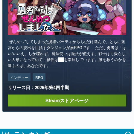
“ぜんめつ”してしまった勇者パーティから1人だけ選んで、ともに迷
宮からの脱出を目指すダンジョン探索RPGです。 ただし勇者は「は
い/いいえ」しか喋れず、魔法使いは魔法が使えず、戦士は可愛らし
い人形になっていて、僧侶は██を崇拝しています。誰を救うのかを
選ぶのは、あなたです。
インディー
RPG
リリース日：2026年第4四半期
Steamストアページ