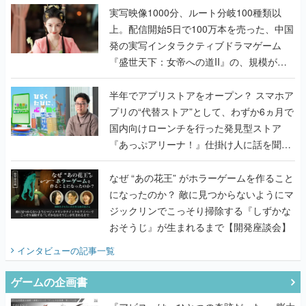
んだレジェンド2人に訊く開発秘話
実写映像1000分、ルート分岐100種類以
上。配信開始5日で100万本を売った、中国
発の実写インタラクティブドラマゲーム
『盛世天下：女帝への道II』の、規模が違
うこだわりをプロデューサーに聞いた
半年でアプリストアをオープン？ スマホア
プリの“代替ストア”として、わずか6ヵ月で
国内向けローンチを行った発見型ストア
『あっぷアリーナ！』仕掛け人に話を聞い
てみた
なぜ “あの花王” がホラーゲームを作ること
になったのか？ 敵に見つからないようにマ
ジックリンでこっそり掃除する『しずかな
おそうじ』が生まれるまで【開発座談会】
インタビュー
の記事一覧
ゲームの企画書