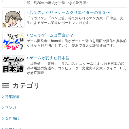
載。約20年の歴史が一望できる決定版！
若ゲのいたり〜ゲームクリエイターの青春〜
『うつヌケ』『ペンと箸』等で知られるマンガ家・田中圭一先
生によるゲーム業界レポートマンガです。
なんでゲームは面白い？
ゲーム開発者・hamatsu氏がゲームの魅力を画面や操作の具体的
な形から解き明かしていく、硬派で骨太な評論連載です。
ゲームが変えた日本語
「経験値」「裏技」「ラスボス」… ゲームにまつわる言葉の起
源や用法の変遷を、コンピューター文化史研究家・タイニーP氏
が徹底調査。
カテゴリ
特集記事
マンガ
女性向け