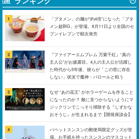
ランキング
1
「ブタメン」の麺が“約4倍”になった「ブタ
メン超BIG」が登場。8月11日より全国のセ
ブンイレブンで順次発売
2
『ファイアーエムブレム 万紫千紅』“真の
主人公”がお披露目。4人の主人公が活躍し
た時代から5年後、彼らが「この世に存在
しない」状況で魔神・バロールと戦う
3
なぜ “あの花王” がホラーゲームを作ること
になったのか？ 敵に見つからないようにマ
ジックリンでこっそり掃除する『しずかな
おそうじ』が生まれるまで【開発座談会】
4
パペットスンスンの郵便局限定グッズが登
場。お手紙を持ったスンスンのマスコット