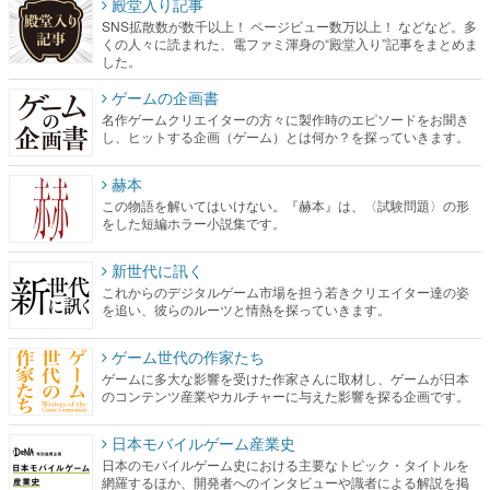
殿堂入り記事
SNS拡散数が数千以上！ ページビュー数万以上！ などなど。多
くの人々に読まれた、電ファミ渾身の“殿堂入り”記事をまとめま
した。
ゲームの企画書
名作ゲームクリエイターの方々に製作時のエピソードをお聞き
し、ヒットする企画（ゲーム）とは何か？を探っていきます。
赫本
この物語を解いてはいけない。『赫本』は、〈試験問題〉の形
をした短編ホラー小説集です。
新世代に訊く
これからのデジタルゲーム市場を担う若きクリエイター達の姿
を追い、彼らのルーツと情熱を探っていきます。
ゲーム世代の作家たち
ゲームに多大な影響を受けた作家さんに取材し、ゲームが日本
のコンテンツ産業やカルチャーに与えた影響を探る企画です。
日本モバイルゲーム産業史
日本のモバイルゲーム史における主要なトピック・タイトルを
網羅するほか、開発者へのインタビューや識者による解説を掲