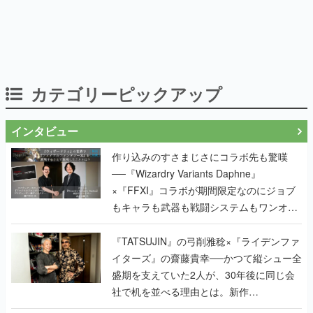
カテゴリーピックアップ
インタビュー
作り込みのすさまじさにコラボ先も驚嘆
──『Wizardry Variants Daphne』
×『FFXI』コラボが期間限定なのにジョブ
もキャラも武器も戦闘システムもワンオフ
で作り込まれた理由を両ディレクターに聞
く
『TATSUJIN』の弓削雅稔×『ライデンファ
イターズ』の齋藤貴幸──かつて縦シュー全
盛期を支えていた2人が、30年後に同じ会
社で机を並べる理由とは。新作
『TATSUJIN EXTREME』で初タッグを組