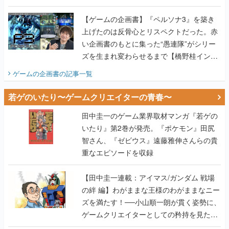
画書】
【ゲームの企画書】『ペルソナ3』を築き
上げたのは反骨心とリスペクトだった。赤
い企画書のもとに集った“愚連隊”がシリー
ズを生まれ変わらせるまで【橋野桂インタ
ビュー】
ゲームの企画書
の記事一覧
若ゲのいたり〜ゲームクリエイターの青春〜
田中圭一のゲーム業界取材マンガ『若ゲの
いたり』第2巻が発売。『ポケモン』田尻
智さん、『ゼビウス』遠藤雅伸さんらの貴
重なエピソードを収録
【田中圭一連載：アイマス/ガンダム 戦場
の絆 編】わがままな王様のわがままなニー
ズを満たす！──小山順一朗が貫く姿勢に、
ゲームクリエイターとしての矜持を見た
【若ゲのいたり最終回】