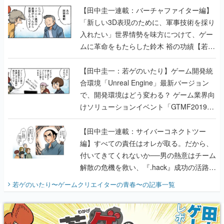
【田中圭一連載：バーチャファイター編】
「新しい3D表現のために、軍事技術を採り
入れたい」世界情勢を味方につけて、ゲー
ムに革命をもたらした鈴木 裕の功績【若ゲ
のいたり】
【田中圭一：若ゲのいたり】ゲーム開発統
合環境「Unreal Engine」最新バージョン
で、開発環境はどう変わる？ ゲーム業界向
けソリューションイベント「GTMF2019」
に行って、より理解を深めよう【PR】
【田中圭一連載：サイバーコネクトツー
編】すべての責任はオレが取る。だから、
付いてきてくれないか──男の熱意はチーム
解散の危機を救い、『.hack』成功の活路を
開く。業界の快男児・松山 洋に流れる血は
若ゲのいたり〜ゲームクリエイターの青春〜
の記事一覧
『少年ジャンプ』色だった【若ゲのいた
り】