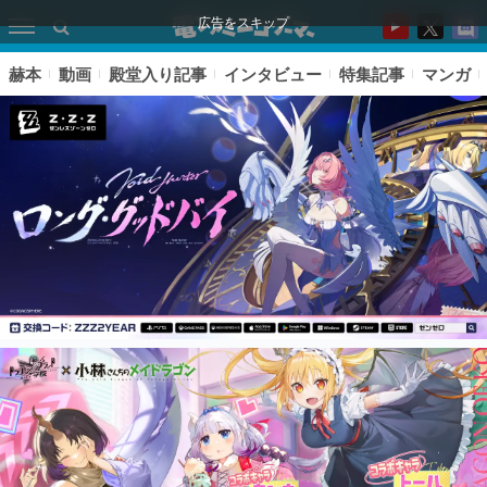
広告をスキップ
赫本
動画
殿堂入り記事
インタビュー
特集記事
マンガ
ピックアップ
電ファミのいま読まれている記事ランキング
アプリセール情報