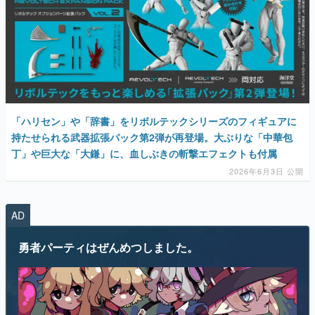
マンガ
女性向け
アプリレビュー
その他
「ハリセン」や「辞書」をリボルテックシリーズのフィギュアに
持たせられる武器拡張パック第2弾が再登場。大ぶりな「中華包
電ファミニコゲーマーとは？
丁」や巨大な「大鎌」に、血しぶきの斬撃エフェクトも付属
運営：株式会社マレ
2026年6月3日 公開
AD
勇者パーティはぜんめつしました。