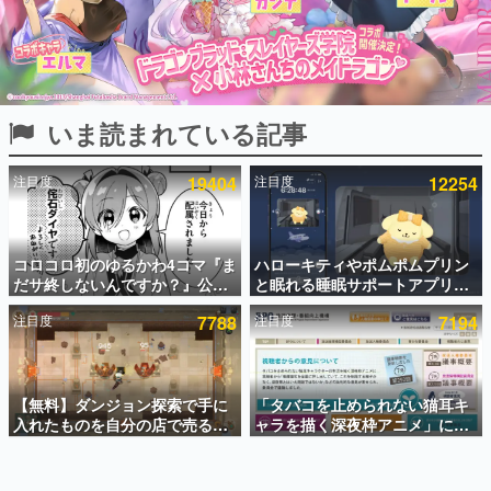
インタビュー
連載・特集一覧
殿堂入り記事
いま読まれている記事
SNS拡散数が数千以上！ ページビュー数万以上！ などな
ど。多くの人々に読まれた、電ファミ渾身の“殿堂入り”記
事をまとめました。
注目度
19404
注目度
12254
ゲームの企画書
名作ゲームクリエイターの方々に製作時のエピソードをお
聞きし、ヒットする企画（ゲーム）とは何か？を探ってい
コロコロ初のゆるかわ4コマ『ま
ハローキティやポムポムプリン
きます。
だサ終しないんですか？』公開
と眠れる睡眠サポートアプリ
赫本
スタート。主人公は新入社員の
『ゆめたび』が配信中。キャラ
この物語を解いてはいけない。『赫本』は、〈試験問題〉
注目度
7788
注目度
7194
侘石ダイヤ、ゲーム会社を舞台
ごとのASMRや目覚ましアラー
の形をした短編ホラー小説集です。
にトラブルへ対応する社員たち
ムも搭載
を描く
新世代に訊く
【無料】ダンジョン探索で手に
「タバコを止められない猫耳キ
これからのデジタルゲーム市場を担う若きクリエイター達
の姿を追い、彼らのルーツと情熱を探っていきます。
入れたものを自分の店で売るゲ
ャラを描く深夜枠アニメ」に視
ーム『Moonlighter』がSteam
聴者の一部から批判意見。違法
にて無料配布中！続編
薬物の使用と思わしき描写も含
ゲーム世代の作家たち
『Moonlighter 2』の9月2日正
めて、BPOが議論を交わす
ゲームに多大な影響を受けた作家さんに取材し、ゲームが