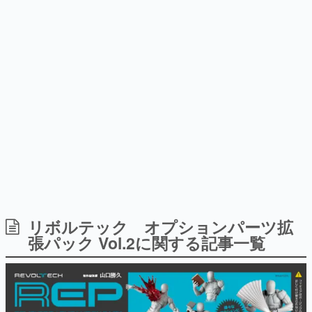
式リリースを記念したキャンペ
日本のコンテンツ産業やカルチャーに与えた影響を探る企
ーン
画です。
日本モバイルゲーム産業史
日本のモバイルゲーム史における主要なトピック・タイト
ルを網羅するほか、開発者へのインタビューや識者による
解説を掲載。約20年の歴史が一望できる決定版！
若ゲのいたり〜ゲームクリエイターの青春〜
『うつヌケ』『ペンと箸』等で知られるマンガ家・田中圭
一先生によるゲーム業界レポートマンガです。
なんでゲームは面白い？
ゲーム開発者・hamatsu氏がゲームの魅力を画面や操作の
具体的な形から解き明かしていく、硬派で骨太な評論連載
です。
ゲームが変えた日本語
リボルテック オプションパーツ拡
「経験値」「裏技」「ラスボス」… ゲームにまつわる言葉
の起源や用法の変遷を、コンピューター文化史研究家・タ
張パック Vol.2に関する記事一覧
イニーP氏が徹底調査。
カテゴリ
特集記事