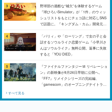
で話題に。『キングダム・カム』開発元や
チェコのプロ野球選手から称賛の声
4
「パリィ」や「ローリング」で女の子と会
話するソウルライク恋愛ゲーム『小早川さ
んはソウルライク』無料公開。返事に失敗
すると「YOU DIED」
5
『ファイナルファンタジーⅦ リベレーショ
ン』の新映像が8月26日早朝に公開へ。
『FF7』リメイクシリーズの完結編、
「gamescom」のオープニングナイトライ
ブにてディレクターの浜口直樹氏が登壇す
すべて見る
る予定