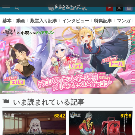
広告をスキップ
赫本
動画
殿堂入り記事
インタビュー
特集記事
マンガ
いま読まれている記事
ピックアップ
注目度
6842
注目度
6798
電ファミのいま読まれている記事ランキング
アプリセール情報