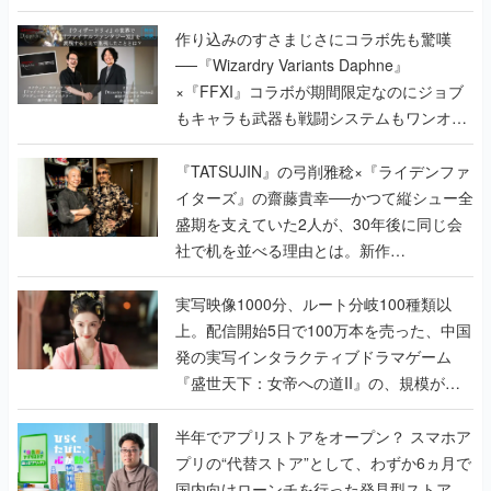
×『FFXI』コラボが期間限定なのにジョブ
もキャラも武器も戦闘システムもワンオフ
で作り込まれた理由を両ディレクターに聞
く
『TATSUJIN』の弓削雅稔×『ライデンファ
イターズ』の齋藤貴幸──かつて縦シュー全
盛期を支えていた2人が、30年後に同じ会
社で机を並べる理由とは。新作
『TATSUJIN EXTREME』で初タッグを組
んだレジェンド2人に訊く開発秘話
実写映像1000分、ルート分岐100種類以
上。配信開始5日で100万本を売った、中国
発の実写インタラクティブドラマゲーム
『盛世天下：女帝への道II』の、規模が違
うこだわりをプロデューサーに聞いた
半年でアプリストアをオープン？ スマホア
プリの“代替ストア”として、わずか6ヵ月で
国内向けローンチを行った発見型ストア
『あっぷアリーナ！』仕掛け人に話を聞い
てみた
インタビュー
の記事一覧