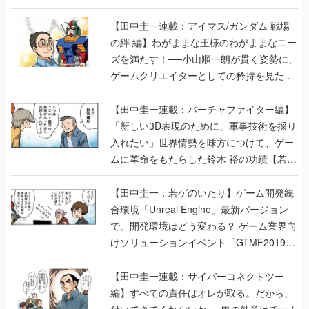
ズを満たす！──小山順一朗が貫く姿勢に、
ゲームクリエイターとしての矜持を見た
【若ゲのいたり最終回】
【田中圭一連載：バーチャファイター編】
「新しい3D表現のために、軍事技術を採り
入れたい」世界情勢を味方につけて、ゲー
ムに革命をもたらした鈴木 裕の功績【若ゲ
のいたり】
【田中圭一：若ゲのいたり】ゲーム開発統
合環境「Unreal Engine」最新バージョン
で、開発環境はどう変わる？ ゲーム業界向
けソリューションイベント「GTMF2019」
に行って、より理解を深めよう【PR】
【田中圭一連載：サイバーコネクトツー
編】すべての責任はオレが取る。だから、
付いてきてくれないか──男の熱意はチーム
解散の危機を救い、『.hack』成功の活路を
開く。業界の快男児・松山 洋に流れる血は
若ゲのいたり〜ゲームクリエイターの青春〜
の記事一覧
『少年ジャンプ』色だった【若ゲのいた