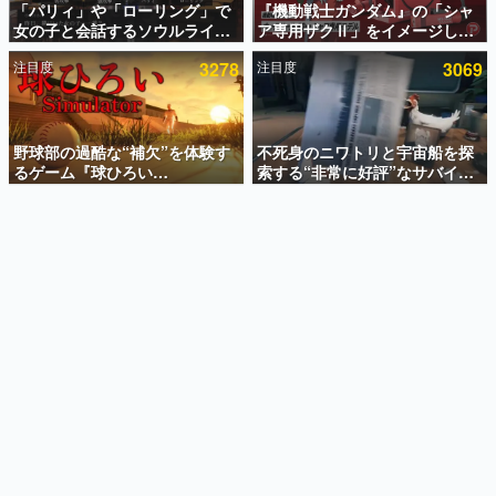
「パリィ」や「ローリング」で
『機動戦士ガンダム』の「シャ
女の子と会話するソウルライク
ア専用ザクⅡ」をイメージした
インタビュー
恋愛ゲーム『小早川さんはソウ
散水ホースリールが予約開始。
注目度
3278
注目度
3069
ルライク』無料公開。返事に失
本体にはシャアのパーソナルマ
連載・特集一覧
敗すると「YOU DIED」
ークやジオン公国軍のエンブレ
ム、型式番号などを配置
殿堂入り記事
SNS拡散数が数千以上！ ページビュー数万以上！ などな
野球部の過酷な“補欠”を体験す
不死身のニワトリと宇宙船を探
ど。多くの人々に読まれた、電ファミ渾身の“殿堂入り”記
るゲーム『球ひろい
索する“非常に好評”なサバイバ
事をまとめました。
Simulator』が「1件」のウィッ
ルゲーム『Breathedge』が無
シュリストをもとにチェコ語に
料で配布中。入手できる期間は8
ゲームの企画書
対応しSNSで話題に。『キング
月10日まで
名作ゲームクリエイターの方々に製作時のエピソードをお
聞きし、ヒットする企画（ゲーム）とは何か？を探ってい
ダム・カム』開発元やチェコの
きます。
プロ野球選手から称賛の声
赫本
この物語を解いてはいけない。『赫本』は、〈試験問題〉
の形をした短編ホラー小説集です。
新世代に訊く
これからのデジタルゲーム市場を担う若きクリエイター達
の姿を追い、彼らのルーツと情熱を探っていきます。
ゲーム世代の作家たち
ゲームに多大な影響を受けた作家さんに取材し、ゲームが