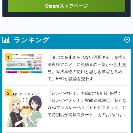
ランキング
1
「タバコを止められない猫耳キャラを描く
深夜枠アニメ」に視聴者の一部から批判意
見。違法薬物の使用と思しき描写も含め
て、BPOが議論を交わす
2
『超かぐや姫！』本編の“10年後”を描く
『超かぐやメシ！』Web連載決定。新たな
Webマンガレーベル「ビビビコミック」に
て特別話が掲載スタート、あのお話には…
まだ続きがある！
3
野球部の過酷な“補欠”を体験するゲーム
『球ひろいSimulator』が「1件」のウィッ
シュリストをもとにチェコ語に対応しSNS