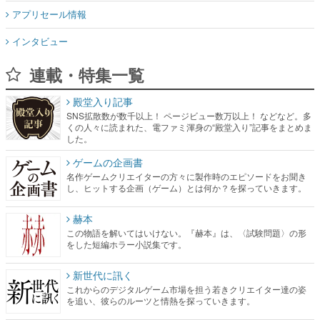
連載・特集一覧
殿堂入り記事
SNS拡散数が数千以上！ ページビュー数万以上！ などなど。多
くの人々に読まれた、電ファミ渾身の“殿堂入り”記事をまとめま
した。
ゲームの企画書
名作ゲームクリエイターの方々に製作時のエピソードをお聞き
し、ヒットする企画（ゲーム）とは何か？を探っていきます。
赫本
この物語を解いてはいけない。『赫本』は、〈試験問題〉の形
をした短編ホラー小説集です。
新世代に訊く
これからのデジタルゲーム市場を担う若きクリエイター達の姿
を追い、彼らのルーツと情熱を探っていきます。
ゲーム世代の作家たち
ゲームに多大な影響を受けた作家さんに取材し、ゲームが日本
のコンテンツ産業やカルチャーに与えた影響を探る企画です。