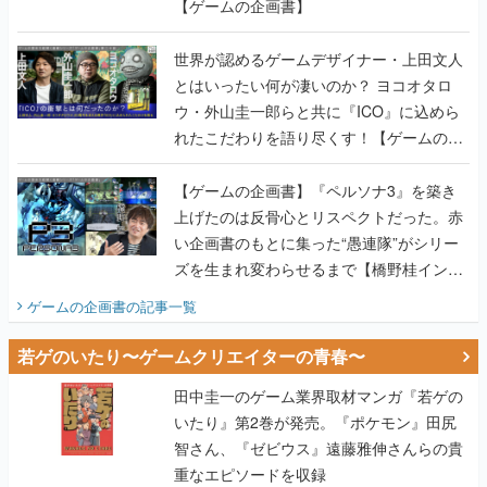
とはいったい何が凄いのか？ ヨコオタロ
ウ・外山圭一郎らと共に『ICO』に込めら
れたこだわりを語り尽くす！【ゲームの企
画書】
【ゲームの企画書】『ペルソナ3』を築き
上げたのは反骨心とリスペクトだった。赤
い企画書のもとに集った“愚連隊”がシリー
ズを生まれ変わらせるまで【橋野桂インタ
ビュー】
ゲームの企画書
の記事一覧
若ゲのいたり〜ゲームクリエイターの青春〜
田中圭一のゲーム業界取材マンガ『若ゲの
いたり』第2巻が発売。『ポケモン』田尻
智さん、『ゼビウス』遠藤雅伸さんらの貴
重なエピソードを収録
【田中圭一連載：アイマス/ガンダム 戦場
の絆 編】わがままな王様のわがままなニー