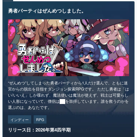
“ぜんめつ”してしまった勇者パーティから1人だけ選んで、ともに迷
宮からの脱出を目指すダンジョン探索RPGです。 ただし勇者は「は
い/いいえ」しか喋れず、魔法使いは魔法が使えず、戦士は可愛らし
い人形になっていて、僧侶は██を崇拝しています。誰を救うのかを
選ぶのは、あなたです。
インディー
RPG
リリース日：2026年第4四半期
Steamストアページ