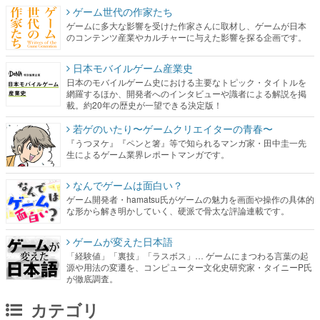
日本モバイルゲーム産業史
日本のモバイルゲーム史における主要なトピック・タイトルを
網羅するほか、開発者へのインタビューや識者による解説を掲
載。約20年の歴史が一望できる決定版！
若ゲのいたり〜ゲームクリエイターの青春〜
『うつヌケ』『ペンと箸』等で知られるマンガ家・田中圭一先
生によるゲーム業界レポートマンガです。
なんでゲームは面白い？
ゲーム開発者・hamatsu氏がゲームの魅力を画面や操作の具体的
な形から解き明かしていく、硬派で骨太な評論連載です。
ゲームが変えた日本語
「経験値」「裏技」「ラスボス」… ゲームにまつわる言葉の起
源や用法の変遷を、コンピューター文化史研究家・タイニーP氏
が徹底調査。
カテゴリ
特集記事
マンガ