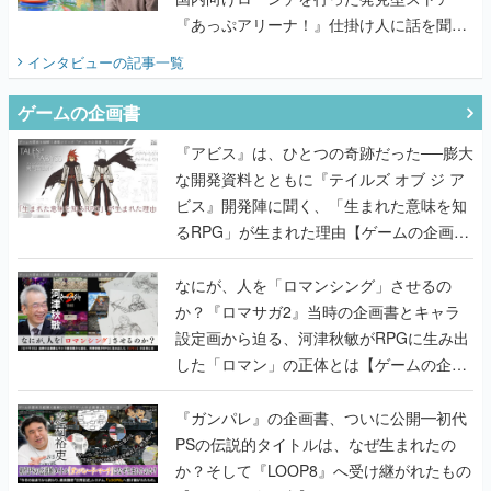
ゲームの企画書
『アビス』は、ひとつの奇跡だった──膨大
な開発資料とともに『テイルズ オブ ジ ア
ビス』開発陣に聞く、「生まれた意味を知
るRPG」が生まれた理由【ゲームの企画
書】
なにが、人を「ロマンシング」させるの
か？『ロマサガ2』当時の企画書とキャラ
設定画から迫る、河津秋敏がRPGに生み出
した「ロマン」の正体とは【ゲームの企画
書】
『ガンパレ』の企画書、ついに公開━初代
PSの伝説的タイトルは、なぜ生まれたの
か？そして『LOOP8』へ受け継がれたもの
【ゲームの企画書】
世界が認めるゲームデザイナー・上田文人