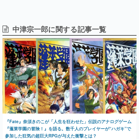
中津宗一郎に関する記事一覧
日本のコンテンツ産業やカルチャーに与えた影響を探る企
画です。
日本モバイルゲーム産業史
日本のモバイルゲーム史における主要なトピック・タイト
ルを網羅するほか、開発者へのインタビューや識者による
解説を掲載。約20年の歴史が一望できる決定版！
若ゲのいたり〜ゲームクリエイターの青春〜
『うつヌケ』『ペンと箸』等で知られるマンガ家・田中圭
一先生によるゲーム業界レポートマンガです。
なんでゲームは面白い？
ゲーム開発者・hamatsu氏がゲームの魅力を画面や操作の
具体的な形から解き明かしていく、硬派で骨太な評論連載
です。
ゲームが変えた日本語
『Fate』奈須きのこが「人生を狂わせた」伝説のアナログゲーム
「経験値」「裏技」「ラスボス」… ゲームにまつわる言葉
の起源や用法の変遷を、コンピューター文化史研究家・タ
『蓬莱学園の冒険！』を語る。数千人のプレイヤーが“ハガキ”で
イニーP氏が徹底調査。
参加した狂気の超巨大RPGが与えた衝撃とは？
2023年10月6日 公開
カテゴリ
特集記事