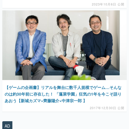
マンガ
女性向け
アプリレビュー
その他
電ファミニコゲーマーとは？
【ゲームの企画書】リアルを舞台に数千人規模でゲーム…そんな
運営：株式会社マレ
のは約30年前に存在した！ 「蓬萊学園」狂気の1年を今こそ語り
あおう【新城カズマ×齊藤陽介×中津宗一郎 】
2017年12月30日 公開
AD
勇者パーティはぜんめつしました。