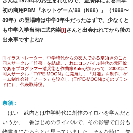
さんは1973年のお生まれなので、遊演体による日本
初の商用PBM『ネットゲーム’88（N88）』（1988〜
89年）の登場時は中学3年生だったはずで、少なくと
も中学入学当時に武内崇
[i]
さんと出会われてから後の
出来事ですよね?
[i]
イラストレーター。中学時代からの友人である奈須きのこと
同人サークル「竹箒」を結成。これにコンパイル時代の元同僚
であるプログラマー清兵衛と作曲家Kateが加わって、2000年に
同人サークル「TYPE-MOON」に発展し、『月姫』を制作。ゲ
ーム制作会社「ノーツ」を設立し（TYPE-MOONはそのブラン
ドに）、代表取締役。
奈須：
はい。武内とは中学時代に創作のイロハを学んだと
いうか、一番はじめのライバルで、その影響で自分も
物書きになろうとは思っていました。そんな時に、先