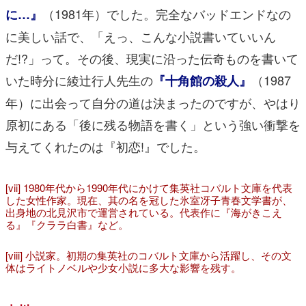
（1981年）でした。完全なバッドエンドなの
に…』
に美しい話で、「えっ、こんな小説書いていいん
だ!?」って。その後、現実に沿った伝奇ものを書いて
いた時分に綾辻行人先生の
（1987
『十角館の殺人』
年）に出会って自分の道は決まったのですが、やはり
原初にある「後に残る物語を書く」という強い衝撃を
与えてくれたのは『初恋!』でした。
[vii] 1980年代から1990年代にかけて集英社コバルト文庫を代表
した女性作家。現在、其の名を冠した氷室冴子青春文学書が、
出身地の北見沢市で運営されている。代表作に『海がきこえ
る』『クララ白書』など。
[viii] 小説家。初期の集英社のコバルト文庫から活躍し、その文
体はライトノベルや少女小説に多大な影響を残す。