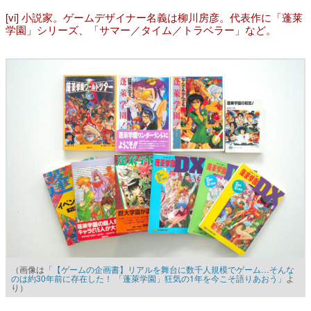
[vi] 小説家。ゲームデザイナー名義は柳川房彦。代表作に「蓬莱
学園」シリーズ、「サマー／タイム／トラベラー」など。
（画像は
「【ゲームの企画書】リアルを舞台に数千人規模でゲーム…そんな
のは約30年前に存在した！ 「蓬萊学園」狂気の1年を今こそ語りあおう」
よ
り）