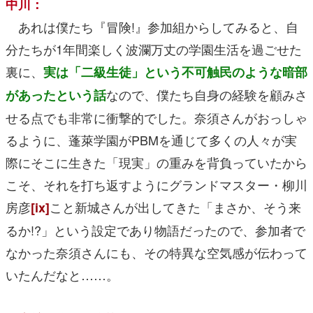
中川：
あれは僕たち『冒険!』参加組からしてみると、自
分たちが1年間楽しく波瀾万丈の学園生活を過ごせた
裏に、
実は「二級生徒」という不可触民のような暗部
なので、僕たち自身の経験を顧みさ
があったという話
せる点でも非常に衝撃的でした。奈須さんがおっしゃ
るように、蓬萊学園がPBMを通じて多くの人々が実
際にそこに生きた「現実」の重みを背負っていたから
こそ、それを打ち返すようにグランドマスター・柳川
房彦
こと新城さんが出してきた「まさか、そう来
[ix]
るか!?」という設定であり物語だったので、参加者で
なかった奈須さんにも、その特異な空気感が伝わって
いたんだなと……。