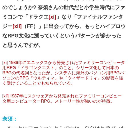
のでしょうか? 奈須さんの世代だと小学生時代にファ
ミコンで「ドラクエ
[xi]
」なり「ファイナルファンタ
ジー
[xii]
（FF）」に出会ってから、もっとハイブロウ
なRPG文化に溯っていくというパターンが多かった
と思うんですが。
[xi] 1986年にエニックスから発売されたファミリーコンピュータ
用RPG『ドラゴンクエスト』のこと。シリーズ化して日本の
RPGの代名詞となったが、システムに海外のパソコン用RPGパ
ソコンのRPG『ウルティマ』や『ウィザードリィ』の影響を強
く受けていることでも知られている。
[xii] 1987年にスクウェアから発売されたファミリーコンピュー
タ用コンピューターRPG。ストーリー性が強いのが特徴。
奈須：
たしかにファミコンからですね。自分は兄弟がいた