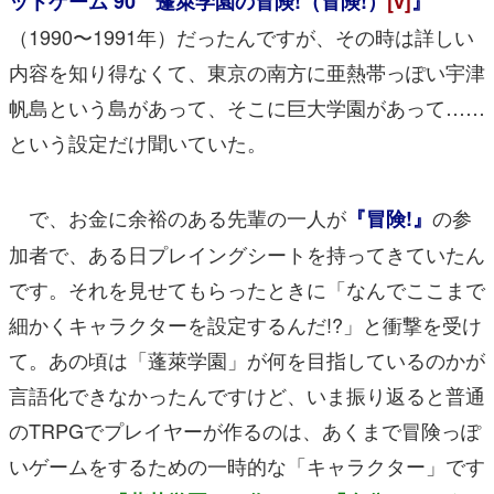
ットゲーム’90 蓬萊学園の冒険!（冒険!）
[v]
』
（1990〜1991年）だったんですが、その時は詳しい
内容を知り得なくて、東京の南方に亜熱帯っぽい宇津
帆島という島があって、そこに巨大学園があって……
という設定だけ聞いていた。
で、お金に余裕のある先輩の一人が
の参
『冒険!』
加者で、ある日プレイングシートを持ってきていたん
です。それを見せてもらったときに「なんでここまで
細かくキャラクターを設定するんだ!?」と衝撃を受け
て。あの頃は「蓬萊学園」が何を目指しているのかが
言語化できなかったんですけど、いま振り返ると普通
のTRPGでプレイヤーが作るのは、あくまで冒険っぽ
いゲームをするための一時的な「キャラクター」です