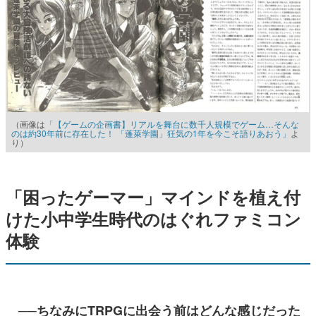
（画像は
「【ゲームの企画書】リアルを舞台に数千人規模でゲーム…そんな
のは約30年前に存在した！ 「蓬萊学園」狂気の1年を今こそ語りあおう」
よ
り）
「困ったゲーマー」マインドを植え付
けた小中学生時代のはぐれファミコン
体験
──ちなみにTRPGに出会う前はどんな感じだった