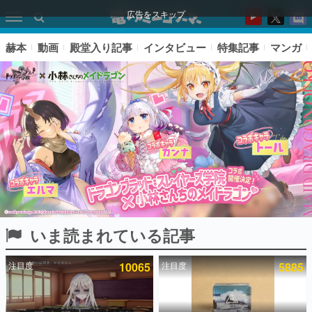
広告をスキップ
赫本
動画
殿堂入り記事
インタビュー
特集記事
マンガ
いま読まれている記事
ピックアップ
注目度
10065
注目度
5885
電ファミのいま読まれている記事ランキング
アプリセール情報