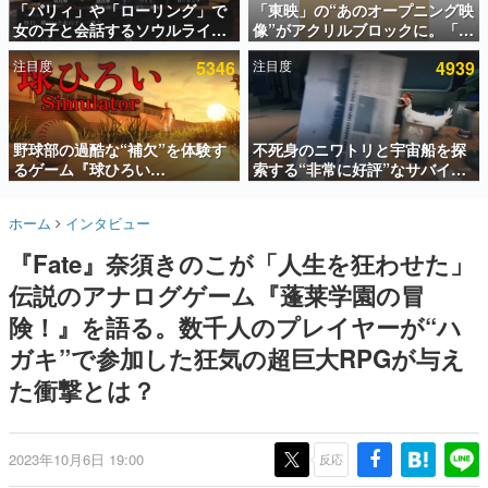
「パリィ」や「ローリング」で
「東映」の“あのオープニング映
女の子と会話するソウルライク
像”がアクリルブロックに。「東
インタビュー
恋愛ゲーム『小早川さんはソウ
映ヒストリカル グッズコレクシ
注目度
5346
注目度
4939
ルライク』無料公開。返事に失
ョン」が8月下旬より発売
連載・特集一覧
敗すると「YOU DIED」
殿堂入り記事
SNS拡散数が数千以上！ ページビュー数万以上！ などな
野球部の過酷な“補欠”を体験す
不死身のニワトリと宇宙船を探
ど。多くの人々に読まれた、電ファミ渾身の“殿堂入り”記
るゲーム『球ひろい
索する“非常に好評”なサバイバ
事をまとめました。
Simulator』が「1件」のウィッ
ルゲーム『Breathedge』が無
シュリストをもとにチェコ語に
料で配布中。入手できる期間は8
ゲームの企画書
ホーム
インタビュー
対応しSNSで話題に。『キング
月10日まで
名作ゲームクリエイターの方々に製作時のエピソードをお
聞きし、ヒットする企画（ゲーム）とは何か？を探ってい
ダム・カム』開発元やチェコの
『Fate』奈須きのこが「人生を狂わせた」
きます。
プロ野球選手から称賛の声
伝説のアナログゲーム『蓬莱学園の冒
赫本
この物語を解いてはいけない。『赫本』は、〈試験問題〉
険！』を語る。数千人のプレイヤーが“ハ
の形をした短編ホラー小説集です。
ガキ”で参加した狂気の超巨大RPGが与え
た衝撃とは？
新世代に訊く
これからのデジタルゲーム市場を担う若きクリエイター達
の姿を追い、彼らのルーツと情熱を探っていきます。
2023年10月6日 19:00
反応
ゲーム世代の作家たち
ゲームに多大な影響を受けた作家さんに取材し、ゲームが