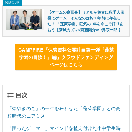
関連記事
【ゲームの企画書】リアルを舞台に数千人規
模でゲーム…そんなのは約30年前に存在し
た！ 「蓬萊学園」狂気の1年を今こそ語りあ
おう【新城カズマ×齊藤陽介×中津宗一郎 】
CAMPFIRE「保管資料公開計画第一弾『蓬莱
学園の冒険！』編」クラウドファンディング
ページはこちら
目次
「奈須きのこ」の一生を狂わせた「蓬萊学園」との高
校時代のニアミス
「困ったゲーマー」マインドを植え付けた小中学生時