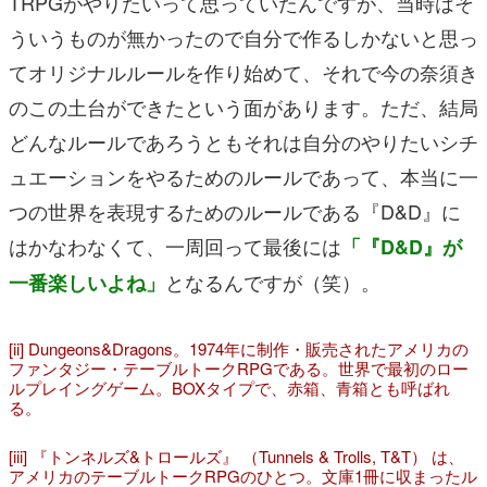
TRPGがやりたいって思っていたんですが、当時はそ
ういうものが無かったので自分で作るしかないと思っ
てオリジナルルールを作り始めて、それで今の奈須き
のこの土台ができたという面があります。ただ、結局
どんなルールであろうともそれは自分のやりたいシチ
ュエーションをやるためのルールであって、本当に一
つの世界を表現するためのルールである『D&D』に
はかなわなくて、一周回って最後には
「『D&D』が
となるんですが（笑）。
一番楽しいよね」
[ii] Dungeons&Dragons。1974年に制作・販売されたアメリカの
ファンタジー・テーブルトークRPGである。世界で最初のロー
ルプレイングゲーム。BOXタイプで、赤箱、青箱とも呼ばれ
る。
[iii] 『トンネルズ&トロールズ』 （Tunnels & Trolls, T&T） は、
アメリカのテーブルトークRPGのひとつ。文庫1冊に収まったル