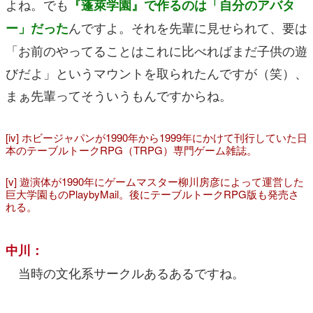
よね。でも
『蓬萊学園』で作るのは「自分のアバタ
んですよ。それを先輩に見せられて、要は
ー」だった
「お前のやってることはこれに比べればまだ子供の遊
びだよ」というマウントを取られたんですが（笑）、
まぁ先輩ってそういうもんですからね。
[iv] ホビージャパンが1990年から1999年にかけて刊行していた日
本のテーブルトークRPG（TRPG）専門ゲーム雑誌。
[v] 遊演体が1990年にゲームマスター柳川房彦によって運営した
巨大学園ものPlaybyMail。後にテーブルトークRPG版も発売さ
れる。
中川：
当時の文化系サークルあるあるですね。