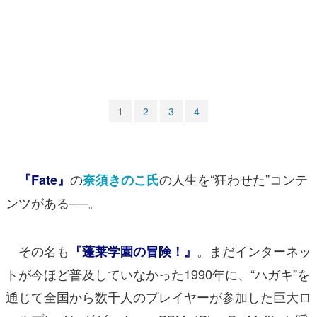
マンガ
女性向け
アプリレビュー
その他
1
2
3
4
電ファミニコゲーマーとは？
運営：株式会社マレ
の
の人生を“狂わせた”コンテ
『Fate』
奈須きのこ氏
ンツがある──。
その名も
。まだインターネッ
『蓬莱学園の冒険！』
トが今ほど普及していなかった1990年に、“ハガキ”を
通じて全国から数千人のプレイヤーが参加した巨大ロ