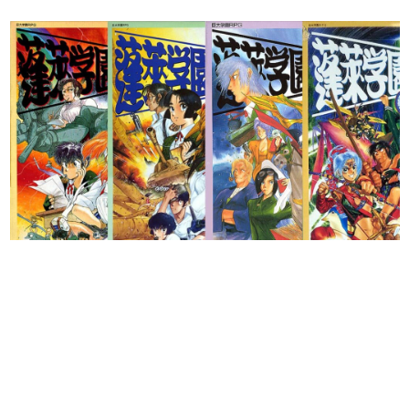
日本のコンテンツ産業やカルチャーに与えた影響を探る企
画です。
日本モバイルゲーム産業史
日本のモバイルゲーム史における主要なトピック・タイト
ルを網羅するほか、開発者へのインタビューや識者による
解説を掲載。約20年の歴史が一望できる決定版！
若ゲのいたり〜ゲームクリエイターの青春〜
『うつヌケ』『ペンと箸』等で知られるマンガ家・田中圭
一先生によるゲーム業界レポートマンガです。
なんでゲームは面白い？
ゲーム開発者・hamatsu氏がゲームの魅力を画面や操作の
具体的な形から解き明かしていく、硬派で骨太な評論連載
です。
ゲームが変えた日本語
「経験値」「裏技」「ラスボス」… ゲームにまつわる言葉
の起源や用法の変遷を、コンピューター文化史研究家・タ
イニーP氏が徹底調査。
カテゴリ
特集記事