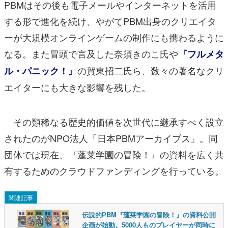
PBMはその後も電子メールやインターネットを活用
する形で進化を続け、やがてPBM出身のクリエイタ
ーが大規模オンラインゲームの制作にも携わるように
なる。また冒頭で言及した奈須きのこ氏や
『フルメタ
の賀東招二氏ら、数々の著名なクリ
ル・パニック！』
エイターにも大きな影響を残した。
その類稀なる歴史的価値を次世代に継承すべく設立
されたのがNPO法人「日本PBMアーカイブス」。同
団体では現在、『蓬莱学園の冒険！』の資料を広く共
有するためのクラウドファンディングを行っている。
関連記事
伝説的PBM『蓬莱学園の冒険！』の資料公開
企画が始動。5000人ものプレイヤーが同時に