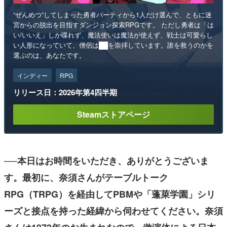
“ぜんめつ”してしまった勇者パーティから1人だけ選んで、ともに迷
宮からの脱出を目指すダンジョン探索RPGです。 ただし勇者は「は
い/いいえ」しか喋れず、魔法使いは魔法が使えず、戦士は可愛らし
い人形になっていて、僧侶は██を崇拝しています。誰を救うのかを
選ぶのは、あなたです。
インディー
RPG
リリース日：2026年第4四半期
Steamストアページ
──本日はお時間をいただき、ありがとうございま
す。最初に、奈須さんがテーブルトーク
RPG（TRPG）を経由してPBMや「蓬萊学園」シリ
ーズと接点を持った経緯から伺わせてください。奈須