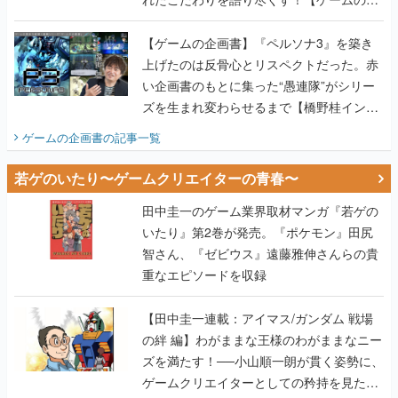
画書】
【ゲームの企画書】『ペルソナ3』を築き
上げたのは反骨心とリスペクトだった。赤
い企画書のもとに集った“愚連隊”がシリー
ズを生まれ変わらせるまで【橋野桂インタ
ビュー】
ゲームの企画書
の記事一覧
若ゲのいたり〜ゲームクリエイターの青春〜
田中圭一のゲーム業界取材マンガ『若ゲの
いたり』第2巻が発売。『ポケモン』田尻
智さん、『ゼビウス』遠藤雅伸さんらの貴
重なエピソードを収録
【田中圭一連載：アイマス/ガンダム 戦場
の絆 編】わがままな王様のわがままなニー
ズを満たす！──小山順一朗が貫く姿勢に、
ゲームクリエイターとしての矜持を見た