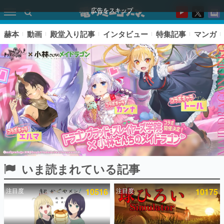
広告をスキップ
赫本
動画
殿堂入り記事
インタビュー
特集記事
マンガ
いま読まれている記事
ピックアップ
注目度
10516
注目度
10175
電ファミのいま読まれている記事ランキング
アプリセール情報