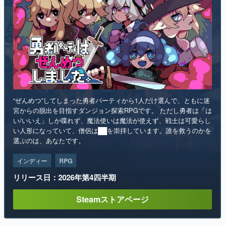
マンガ
女性向け
アプリレビュー
その他
“ぜんめつ”してしまった勇者パーティから1人だけ選んで、ともに迷
電ファミニコゲーマーとは？
宮からの脱出を目指すダンジョン探索RPGです。 ただし勇者は「は
い/いいえ」しか喋れず、魔法使いは魔法が使えず、戦士は可愛らし
運営：株式会社マレ
い人形になっていて、僧侶は██を崇拝しています。誰を救うのかを
選ぶのは、あなたです。
インディー
RPG
リリース日：2026年第4四半期
Steamストアページ