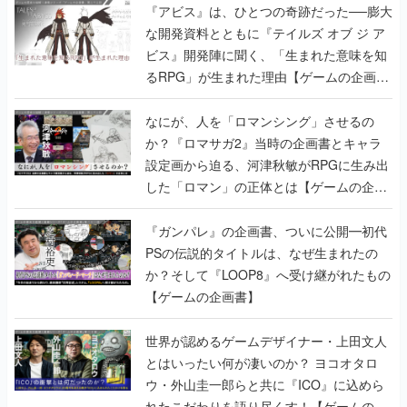
『アビス』は、ひとつの奇跡だった──膨大
な開発資料とともに『テイルズ オブ ジ ア
ビス』開発陣に聞く、「生まれた意味を知
るRPG」が生まれた理由【ゲームの企画
書】
なにが、人を「ロマンシング」させるの
か？『ロマサガ2』当時の企画書とキャラ
設定画から迫る、河津秋敏がRPGに生み出
した「ロマン」の正体とは【ゲームの企画
書】
『ガンパレ』の企画書、ついに公開━初代
PSの伝説的タイトルは、なぜ生まれたの
か？そして『LOOP8』へ受け継がれたもの
【ゲームの企画書】
世界が認めるゲームデザイナー・上田文人
とはいったい何が凄いのか？ ヨコオタロ
ウ・外山圭一郎らと共に『ICO』に込めら
れたこだわりを語り尽くす！【ゲームの企