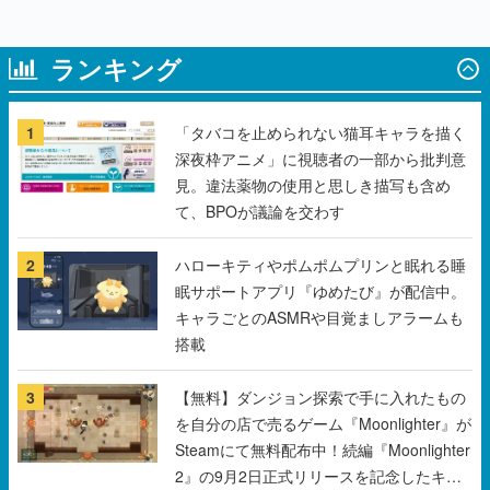
ランキング
1
「タバコを止められない猫耳キャラを描く
深夜枠アニメ」に視聴者の一部から批判意
見。違法薬物の使用と思しき描写も含め
て、BPOが議論を交わす
2
ハローキティやポムポムプリンと眠れる睡
眠サポートアプリ『ゆめたび』が配信中。
キャラごとのASMRや目覚ましアラームも
搭載
3
【無料】ダンジョン探索で手に入れたもの
を自分の店で売るゲーム『Moonlighter』が
Steamにて無料配布中！続編『Moonlighter
2』の9月2日正式リリースを記念したキャ