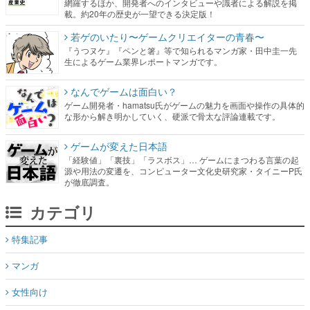
網羅するほか、開発者へのインタビューや識者による解説を掲
載。約20年の歴史が一望できる決定版！
若ゲのいたり〜ゲームクリエイターの青春〜
『うつヌケ』『ペンと箸』等で知られるマンガ家・田中圭一先
生によるゲーム業界レポートマンガです。
なんでゲームは面白い？
ゲーム開発者・hamatsu氏がゲームの魅力を画面や操作の具体的
な形から解き明かしていく、硬派で骨太な評論連載です。
ゲームが変えた日本語
「経験値」「裏技」「ラスボス」… ゲームにまつわる言葉の起
源や用法の変遷を、コンピューター文化史研究家・タイニーP氏
が徹底調査。
カテゴリ
特集記事
マンガ
女性向け