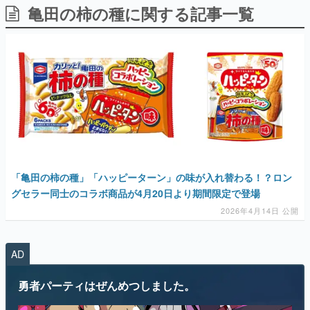
亀田の柿の種に関する記事一覧
日本のコンテンツ産業やカルチャーに与えた影響を探る企
画です。
日本モバイルゲーム産業史
日本のモバイルゲーム史における主要なトピック・タイト
ルを網羅するほか、開発者へのインタビューや識者による
解説を掲載。約20年の歴史が一望できる決定版！
若ゲのいたり〜ゲームクリエイターの青春〜
『うつヌケ』『ペンと箸』等で知られるマンガ家・田中圭
一先生によるゲーム業界レポートマンガです。
なんでゲームは面白い？
ゲーム開発者・hamatsu氏がゲームの魅力を画面や操作の
「亀田の柿の種」「ハッピーターン」の味が入れ替わる！？ロン
具体的な形から解き明かしていく、硬派で骨太な評論連載
です。
グセラー同士のコラボ商品が4月20日より期間限定で登場
2026年4月14日 公開
ゲームが変えた日本語
「経験値」「裏技」「ラスボス」… ゲームにまつわる言葉
の起源や用法の変遷を、コンピューター文化史研究家・タ
イニーP氏が徹底調査。
AD
カテゴリ
勇者パーティはぜんめつしました。
特集記事