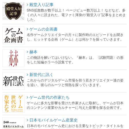
殿堂入り記事
SNS拡散数が数千以上！ ページビュー数万以上！ などなど。多
くの人々に読まれた、電ファミ渾身の“殿堂入り”記事をまとめま
した。
ゲームの企画書
名作ゲームクリエイターの方々に製作時のエピソードをお聞き
し、ヒットする企画（ゲーム）とは何か？を探っていきます。
赫本
この物語を解いてはいけない。『赫本』は、〈試験問題〉の形
をした短編ホラー小説集です。
新世代に訊く
これからのデジタルゲーム市場を担う若きクリエイター達の姿
を追い、彼らのルーツと情熱を探っていきます。
ゲーム世代の作家たち
ゲームに多大な影響を受けた作家さんに取材し、ゲームが日本
のコンテンツ産業やカルチャーに与えた影響を探る企画です。
日本モバイルゲーム産業史
日本のモバイルゲーム史における主要なトピック・タイトルを