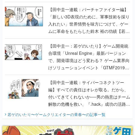
【若ゲのいたり最終回】
【田中圭一連載：バーチャファイター編】
「新しい3D表現のために、軍事技術を採り
入れたい」世界情勢を味方につけて、ゲー
ムに革命をもたらした鈴木 裕の功績【若ゲ
のいたり】
【田中圭一：若ゲのいたり】ゲーム開発統
合環境「Unreal Engine」最新バージョン
で、開発環境はどう変わる？ ゲーム業界向
けソリューションイベント「GTMF2019」
に行って、より理解を深めよう【PR】
【田中圭一連載：サイバーコネクトツー
編】すべての責任はオレが取る。だから、
付いてきてくれないか──男の熱意はチーム
解散の危機を救い、『.hack』成功の活路を
開く。業界の快男児・松山 洋に流れる血は
若ゲのいたり〜ゲームクリエイターの青春〜
の記事一覧
『少年ジャンプ』色だった【若ゲのいた
り】