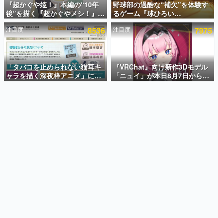
『超かぐや姫！』本編の“10年
野球部の過酷な“補欠”を体験す
後”を描く『超かぐやメシ！』
るゲーム『球ひろい
インタビュー
Web連載決定。新たなWebマン
Simulator』が「1件」のウィッ
注目度
8536
注目度
7975
ガレーベル「ビビビコミック」
シュリストをもとにチェコ語に
連載・特集一覧
にて特別話が掲載スタート、あ
対応しSNSで話題に。『キング
のお話には…まだ続きがある！
ダム・カム』開発元やチェコの
殿堂入り記事
プロ野球選手から称賛の声
SNS拡散数が数千以上！ ページビュー数万以上！ などな
「タバコを止められない猫耳キ
『VRChat』向け新作3Dモデル
ど。多くの人々に読まれた、電ファミ渾身の“殿堂入り”記
ャラを描く深夜枠アニメ」に視
「ニュイ」が本日8月7日から
事をまとめました。
聴者の一部から批判意見。違法
BOOTHにて発売。瞳に光る星
薬物の使用と思しき描写も含め
や感情豊かな表情が、小悪魔か
ゲームの企画書
て、BPOが議論を交わす
わいい
名作ゲームクリエイターの方々に製作時のエピソードをお
聞きし、ヒットする企画（ゲーム）とは何か？を探ってい
きます。
赫本
この物語を解いてはいけない。『赫本』は、〈試験問題〉
の形をした短編ホラー小説集です。
新世代に訊く
これからのデジタルゲーム市場を担う若きクリエイター達
の姿を追い、彼らのルーツと情熱を探っていきます。
ゲーム世代の作家たち
ゲームに多大な影響を受けた作家さんに取材し、ゲームが