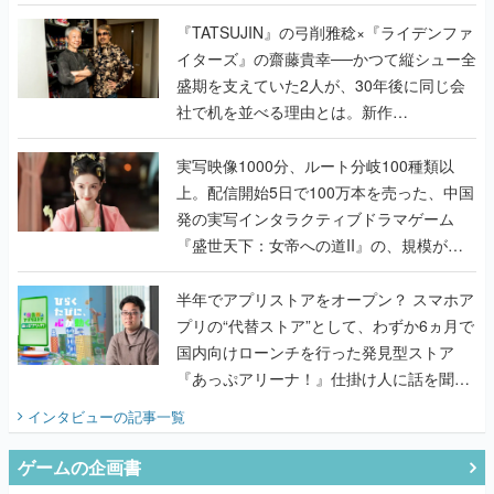
で作り込まれた理由を両ディレクターに聞
く
『TATSUJIN』の弓削雅稔×『ライデンファ
イターズ』の齋藤貴幸──かつて縦シュー全
盛期を支えていた2人が、30年後に同じ会
社で机を並べる理由とは。新作
『TATSUJIN EXTREME』で初タッグを組
んだレジェンド2人に訊く開発秘話
実写映像1000分、ルート分岐100種類以
上。配信開始5日で100万本を売った、中国
発の実写インタラクティブドラマゲーム
『盛世天下：女帝への道II』の、規模が違
うこだわりをプロデューサーに聞いた
半年でアプリストアをオープン？ スマホア
プリの“代替ストア”として、わずか6ヵ月で
国内向けローンチを行った発見型ストア
『あっぷアリーナ！』仕掛け人に話を聞い
てみた
インタビュー
の記事一覧
ゲームの企画書