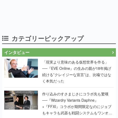
カテゴリーピックアップ
インタビュー
「現実より意味のある仮想世界を作る」
──『EVE Online』の生みの親が18年掲げ
続ける”クレイジーな宣言”は、比喩ではな
く本気だった
作り込みのすさまじさにコラボ先も驚嘆
──『Wizardry Variants Daphne』
×『FFXI』コラボが期間限定なのにジョブ
もキャラも武器も戦闘システムもワンオフ