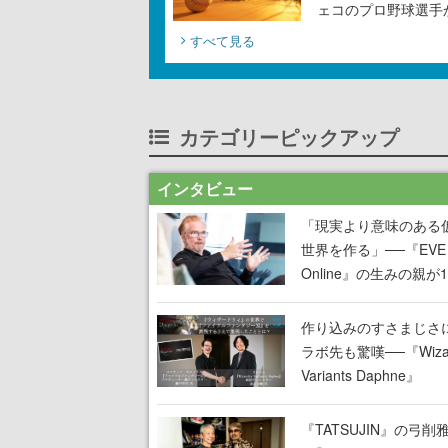
ェコのプロ野球選手
すべて見る
カテゴリーピックアップ
インタビュー
「現実より意味のある
世界を作る」──『EVE
Online』の生みの親が
掲げ続ける”クレイジー
言”は、比喩ではなく本
作り込みのすさまじさ
った
ラボ先も驚嘆──『Wizar
Variants Daphne』
×『FFXI』コラボが期
定なのにジョブもキャ
『TATSUJIN』の弓削
武器も戦闘システムも