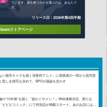
ています。誰を救うのかを選ぶのは、あなたで
す。
リリース日：2026年第4四半期
Steamストアページ
ない猫耳キャラを描く深夜枠アニメ」に視聴者の一部から批判意
と思しき描写も含めて、BPOが議論を交わす
の“10年後”を描く『超かぐやメシ！』Web連載決定。新たな
ル「ビビビコミック」にて特別話が掲載スタート、あのお話には…