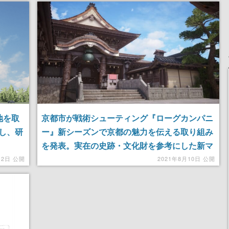
京都市が戦術シューティング『ローグカンパニ
地を取
ー』新シーズンで京都の魅力を伝える取り組み
し、研
を発表。実在の史跡・文化財を参考にした新マ
ップも登場へ
2021年8月10日 公開
12日 公開