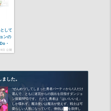
ルとして
ョンの
Do・
月9日 公開
しました。
“ぜんめつ”してしまった勇者パーティから1人だけ
選んで、ともに迷宮からの脱出を目指すダンジョ
ン探索RPGです。 ただし勇者は「はい/いいえ」
しか喋れず、魔法使いは魔法が使えず、戦士は可
愛らしい人形になっていて、僧侶は██を崇拝し