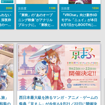
2090
1199
1034
注目度
注目度
られない
「東映」の“あのオープ
『VRChat』向け新作3D
く深夜枠
ニング映像”がアクリル
モデル「ニュイ」が本日
者の一部
ブロックに。「東映ヒス
8月7日からBOOTHにて
違法薬物
トリカル グッズコレクシ
発売。瞳に光る星や感情
描写も含
ョン」が8月下旬より発
豊かな表情が、小悪魔か
論を交わ
売
わいい
し旅」
西日本最大級を誇るマンガ・アニメ・ゲームの
和装の
祭典「京まふ」が今年も9月21／22日に開催決