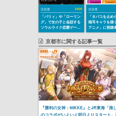
2409
注目度
注目度
「パリィ」や「ローリン
「タバコを止め
グ」で女の子と会話する
猫耳キャラを描
ソウルライク恋愛ゲーム
アニメ」に視聴
『小早川さんはソウルラ
から批判意見。
イク』無料公開。返事に
の使用と思しき
京都市に関する記事一覧
失敗すると「YOU
めて、BPOが議
DIED」
す
『勝利の女神：NIKKE』とJR東海「推
のコラボがいよいよ明日よりスタート。