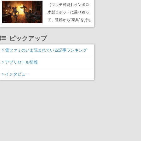
や大きな貝も
【マルチ可能】オンボロ
木製ロボットに乗り移っ
て、遺跡から“家具”を持ち
帰るホラーアクションゲ
ーム『GRAIN ROT』が本
ピックアップ
日8月8日Steamにて発
売。迫る“腐敗”から逃げ延
電ファミのいま読まれている記事ランキング
び、持ち帰った家具で基
アプリセール情報
地を再建
インタビュー