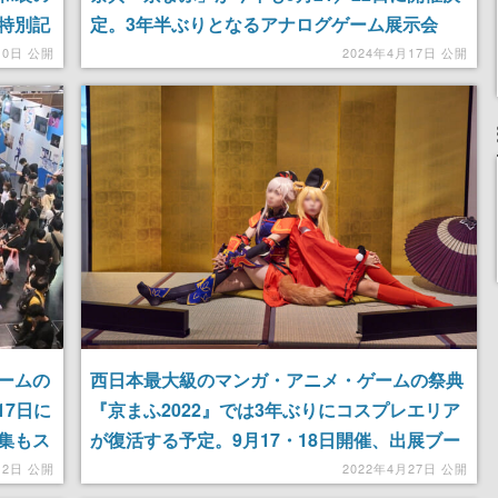
特別記
定。3年半ぶりとなるアナログゲーム展示会
ケたち
「ゲームマーケット関西」も併催へ
10日 公開
2024年4月17日 公開
の乗車
企画
ームの
西日本最大級のマンガ・アニメ・ゲームの祭典
17日に
『京まふ2022』では3年ぶりにコスプレエリア
集もス
が復活する予定。9月17・18日開催、出展ブー
スやステージの申し込み受付もスタート
12日 公開
2022年4月27日 公開