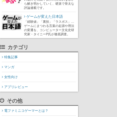
ら解き明かしていく、硬派で骨太な
評論連載です。
ゲームが変えた日本語
「経験値」「裏技」「ラスボス」…
ゲームにまつわる言葉の起源や用法
の変遷を、コンピューター文化史研
究家・タイニーP氏が徹底調査。
カテゴリ
特集記事
マンガ
女性向け
アプリレビュー
その他
電ファミニコゲーマーとは？