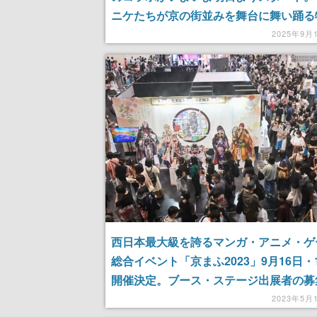
ニケたちが京の街並みを舞台に舞い踊る
念アニメも公開。東海道新幹線車内でニ
2025年9月
の特別ボイスが聞けたり、限定デザイン
券風カードと乗車券袋がもらえるコラボ
西日本最大級を誇るマンガ・アニメ・ゲ
総合イベント「京まふ2023」9月16日・
開催決定。ブース・ステージ出展者の募
タート
2023年5月