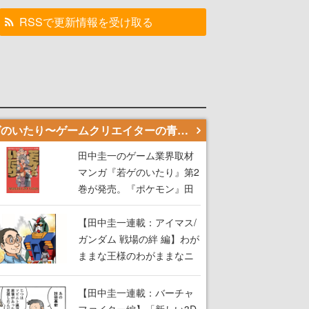
RSSで更新情報を受け取る
若ゲのいたり〜ゲームクリエイターの青春〜
田中圭一のゲーム業界取材
マンガ『若ゲのいたり』第2
巻が発売。『ポケモン』田
尻智さん、『ゼビウス』遠
藤雅伸さんらの貴重なエピ
【田中圭一連載：アイマス/
ソードを収録
ガンダム 戦場の絆 編】わが
ままな王様のわがままなニ
ーズを満たす！──小山順一
朗が貫く姿勢に、ゲームク
【田中圭一連載：バーチャ
リエイターとしての矜持を