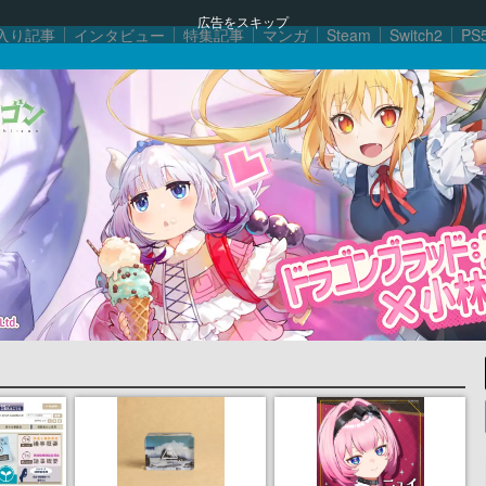
広告をスキップ
入り記事
インタビュー
特集記事
マンガ
Steam
Switch2
PS