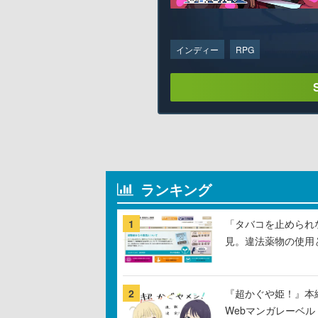
インディー
RPG
ランキング
1
「タバコを止められ
見。違法薬物の使用
2
『超かぐや姫！』本編
Webマンガレーベ