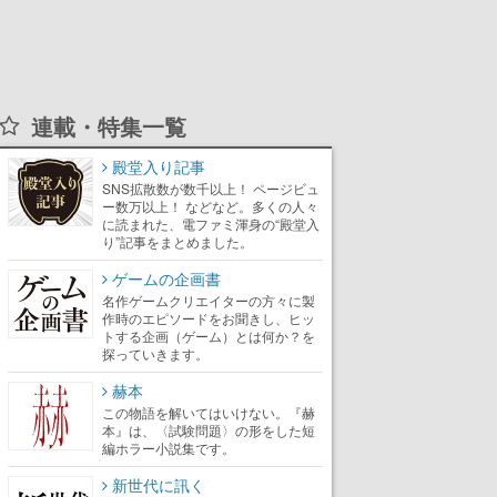
連載・特集一覧
殿堂入り記事
SNS拡散数が数千以上！ ページビュ
ー数万以上！ などなど。多くの人々
に読まれた、電ファミ渾身の“殿堂入
り”記事をまとめました。
ゲームの企画書
名作ゲームクリエイターの方々に製
作時のエピソードをお聞きし、ヒッ
トする企画（ゲーム）とは何か？を
探っていきます。
赫本
この物語を解いてはいけない。『赫
本』は、〈試験問題〉の形をした短
編ホラー小説集です。
新世代に訊く