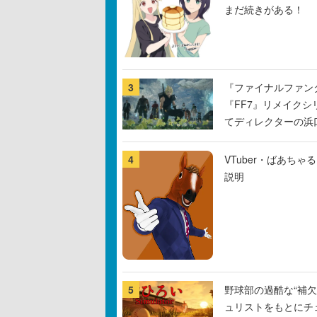
まだ続きがある！
3
『ファイナルファン
『FF7』リメイクシ
てディレクターの浜
4
VTuber・ばあち
説明
5
野球部の過酷な“補欠
ュリストをもとにチ