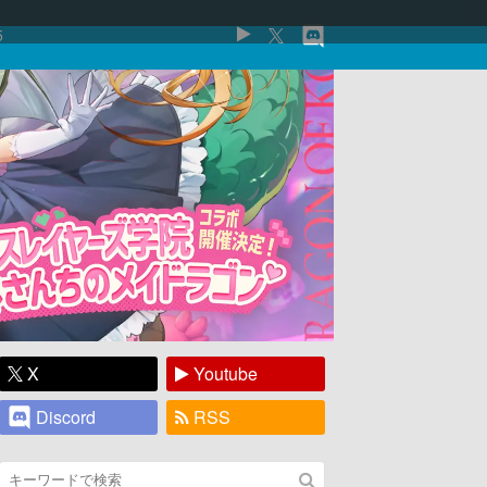
5
X
Youtube
Discord
RSS