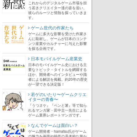
これからのデジタルゲーム市場を担
う若きクリエイター達の姿を追い、
彼らのルーツと情熱を探っていきま
す。
ゲーム世代の作家たち
ゲームに多大な影響を受けた作家さ
んに取材し、ゲームが日本のコンテ
ンツ産業やカルチャーに与えた影響
を探る企画です。
日本モバイルゲーム産業史
日本のモバイルゲーム史における主
要なトピック・タイトルを網羅する
ほか、開発者へのインタビューや識
者による解説を掲載。約20年の歴史
が一望できる決定版！
若ゲのいたり〜ゲームクリエ
イターの青春〜
『うつヌケ』『ペンと箸』等で知ら
れるマンガ家・田中圭一先生による
ゲーム業界レポートマンガです。
なんでゲームは面白い？
ゲーム開発者・hamatsu氏がゲーム
の魅力を画面や操作の具体的な形か