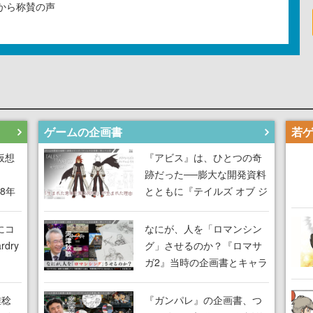
から称賛の声
ゲームの企画書
仮想
『アビス』は、ひとつの奇
跡だった──膨大な開発資料
18年
とともに『テイルズ オブ ジ
な宣
アビス』開発陣に聞く、
気だ
「生まれた意味を知る
にコ
なにが、人を「ロマンシン
RPG」が生まれた理由【ゲ
dry
グ」させるのか？『ロマサ
ームの企画書】
ガ2』当時の企画書とキャラ
間限
設定画から迫る、河津秋敏
ラも
がRPGに生み出した「ロマ
雅稔
『ガンパレ』の企画書、つ
ワン
ン」の正体とは【ゲームの