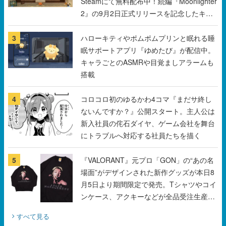
Steamにて無料配布中！続編『Moonlighter
2』の9月2日正式リリースを記念したキャ
ンペーン
3
ハローキティやポムポムプリンと眠れる睡
眠サポートアプリ『ゆめたび』が配信中。
キャラごとのASMRや目覚ましアラームも
搭載
4
コロコロ初のゆるかわ4コマ『まだサ終し
ないんですか？』公開スタート。主人公は
新入社員の侘石ダイヤ、ゲーム会社を舞台
にトラブルへ対応する社員たちを描く
5
『VALORANT』元プロ「GON」の“あの名
場面”がデザインされた新作グッズが本日8
月5日より期間限定で発売。Tシャツやコイ
ンケース、アクキーなどが全品受注生産で
登場、過去に発売したグッズの再販も
すべて見る