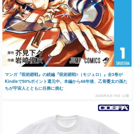
マンガ『呪術廻戦』の続編『呪術廻戦≡（モジュロ）』全3巻が
Kindleで50%ポイント還元中。本編から68年後、乙骨憂太の孫た
ちが宇宙人とともに任務に挑む
2026年6月19日 公開