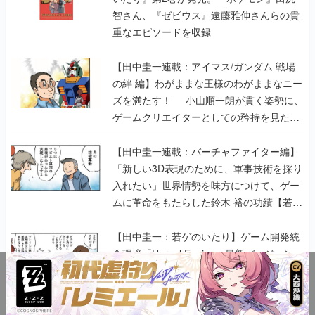
智さん、『ゼビウス』遠藤雅伸さんらの貴
重なエピソードを収録
【田中圭一連載：アイマス/ガンダム 戦場
の絆 編】わがままな王様のわがままなニー
ズを満たす！──小山順一朗が貫く姿勢に、
ゲームクリエイターとしての矜持を見た
【若ゲのいたり最終回】
【田中圭一連載：バーチャファイター編】
「新しい3D表現のために、軍事技術を採り
入れたい」世界情勢を味方につけて、ゲー
ムに革命をもたらした鈴木 裕の功績【若ゲ
のいたり】
【田中圭一：若ゲのいたり】ゲーム開発統
合環境「Unreal Engine」最新バージョン
で、開発環境はどう変わる？ ゲーム業界向
けソリューションイベント「GTMF2019」
に行って、より理解を深めよう【PR】