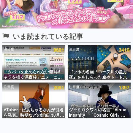
インタビュー
連載・特集一覧
殿堂入り記事
いま読まれている記事
SNS拡散数が数千以上！ ページビュー数万以上！ などな
ど。多くの人々に読まれた、電ファミ渾身の“殿堂入り”記
事をまとめました。
注目度
9691
注目度
3410
ゲームの企画書
名作ゲームクリエイターの方々に製作時のエピソードをお
聞きし、ヒットする企画（ゲーム）とは何か？を探ってい
「タバコを止められない猫耳キ
ゴッホの名画『ローヌ川の星月
きます。
ャラを描く深夜枠アニメ」に視
夜』をあしらった傘やトートバ
赫本
聴者の一部から批判意見。違法
ッグなどが登場。8月7日21時よ
この物語を解いてはいけない。『赫本』は、〈試験問題〉
注目度
3091
注目度
1397
薬物の使用と思しき描写も含め
り2日間限定で予約販売
の形をした短編ホラー小説集です。
て、BPOが議論を交わす
新世代に訊く
VTuber・ばあちゃるさんが引退
ジャミロクワイの名曲「Virtual
これからのデジタルゲーム市場を担う若きクリエイター達
の姿を追い、彼らのルーツと情熱を探っていきます。
を発表。時期などの詳細は8月9
Insanity」「Cosmic Girl」
日15時からの配信で説明
「Canned Heat」公式日本語字
幕付きMVがいきなり公開！
ゲーム世代の作家たち
「SUMMER SONIC 2026」での
ゲームに多大な影響を受けた作家さんに取材し、ゲームが