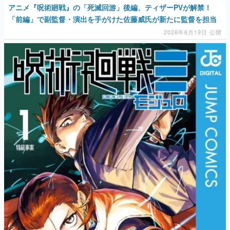
アニメ『呪術廻戦』の「死滅回游」後編、ティザーPVが解禁！
「前編」で副監督・演出を手がけた佐藤威氏が新たに監督を担当
2026年6月19日 公開