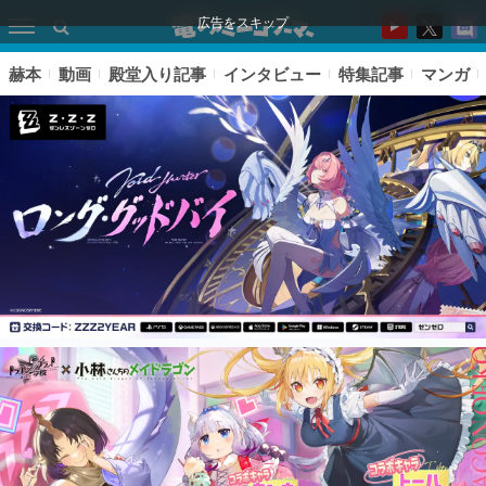
広告をスキップ
赫本
動画
殿堂入り記事
インタビュー
特集記事
マンガ
ピックアップ
電ファミのいま読まれている記事ランキング
アプリセール情報