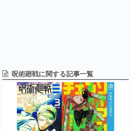
9年ぶりとなる日本公演を記念し
日本のコンテンツ産業やカルチャーに与えた影響を探る企
て
画です。
日本モバイルゲーム産業史
日本のモバイルゲーム史における主要なトピック・タイト
ルを網羅するほか、開発者へのインタビューや識者による
解説を掲載。約20年の歴史が一望できる決定版！
若ゲのいたり〜ゲームクリエイターの青春〜
『うつヌケ』『ペンと箸』等で知られるマンガ家・田中圭
一先生によるゲーム業界レポートマンガです。
なんでゲームは面白い？
ゲーム開発者・hamatsu氏がゲームの魅力を画面や操作の
呪術廻戦に関する記事一覧
具体的な形から解き明かしていく、硬派で骨太な評論連載
です。
ゲームが変えた日本語
「経験値」「裏技」「ラスボス」… ゲームにまつわる言葉
の起源や用法の変遷を、コンピューター文化史研究家・タ
イニーP氏が徹底調査。
カテゴリ
特集記事