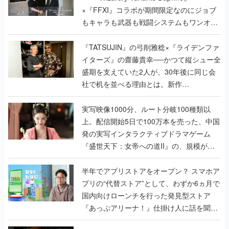
×『FFXI』コラボが期間限定なのにジョブ
もキャラも武器も戦闘システムもワンオフ
で作り込まれた理由を両ディレクターに聞
く
『TATSUJIN』の弓削雅稔×『ライデンファ
イターズ』の齋藤貴幸──かつて縦シュー全
盛期を支えていた2人が、30年後に同じ会
社で机を並べる理由とは。新作
『TATSUJIN EXTREME』で初タッグを組
んだレジェンド2人に訊く開発秘話
実写映像1000分、ルート分岐100種類以
上。配信開始5日で100万本を売った、中国
発の実写インタラクティブドラマゲーム
『盛世天下：女帝への道II』の、規模が違
うこだわりをプロデューサーに聞いた
半年でアプリストアをオープン？ スマホア
プリの“代替ストア”として、わずか6ヵ月で
国内向けローンチを行った発見型ストア
『あっぷアリーナ！』仕掛け人に話を聞い
てみた