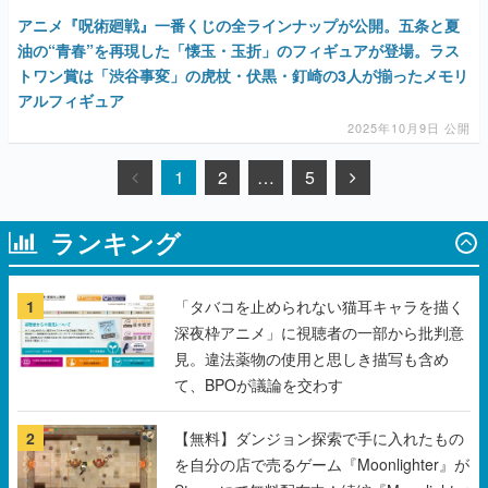
アニメ『呪術廻戦』一番くじの全ラインナップが公開。五条と夏
油の“青春”を再現した「懐玉・玉折」のフィギュアが登場。ラス
トワン賞は「渋谷事変」の虎杖・伏黒・釘崎の3人が揃ったメモリ
アルフィギュア
2025年10月9日 公開
1
2
…
5
ランキング
1
「タバコを止められない猫耳キャラを描く
深夜枠アニメ」に視聴者の一部から批判意
見。違法薬物の使用と思しき描写も含め
て、BPOが議論を交わす
2
【無料】ダンジョン探索で手に入れたもの
を自分の店で売るゲーム『Moonlighter』が