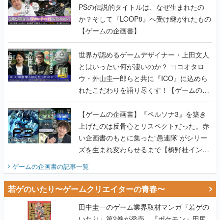
PSの伝説的タイトルは、なぜ生まれたの
か？そして『LOOP8』へ受け継がれたもの
【ゲームの企画書】
世界が認めるゲームデザイナー・上田文人
とはいったい何が凄いのか？ ヨコオタロ
ウ・外山圭一郎らと共に『ICO』に込めら
れたこだわりを語り尽くす！【ゲームの企
画書】
【ゲームの企画書】『ペルソナ3』を築き
上げたのは反骨心とリスペクトだった。赤
い企画書のもとに集った“愚連隊”がシリー
ズを生まれ変わらせるまで【橋野桂インタ
ビュー】
ゲームの企画書
の記事一覧
若ゲのいたり〜ゲームクリエイターの青春〜
田中圭一のゲーム業界取材マンガ『若ゲの
いたり』第2巻が発売。『ポケモン』田尻