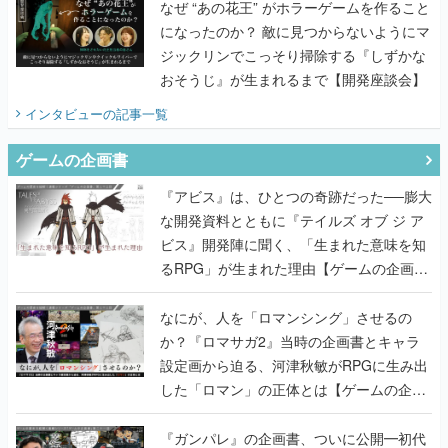
なぜ “あの花王” がホラーゲームを作ること
になったのか？ 敵に見つからないようにマ
ジックリンでこっそり掃除する『しずかな
おそうじ』が生まれるまで【開発座談会】
インタビュー
の記事一覧
ゲームの企画書
『アビス』は、ひとつの奇跡だった──膨大
な開発資料とともに『テイルズ オブ ジ ア
ビス』開発陣に聞く、「生まれた意味を知
るRPG」が生まれた理由【ゲームの企画
書】
なにが、人を「ロマンシング」させるの
か？『ロマサガ2』当時の企画書とキャラ
設定画から迫る、河津秋敏がRPGに生み出
した「ロマン」の正体とは【ゲームの企画
書】
『ガンパレ』の企画書、ついに公開━初代