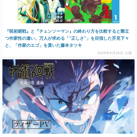
マンガ
女性向け
『呪術廻戦』と『チェンソーマン』の終わり方を比較すると際立
アプリレビュー
つ作家性の違い。万人が求める「“正しさ”」を目指した芥見下々
と、「作家のエゴ」を貫いた藤本タツキ
その他
2026年6月24日 公開
電ファミニコゲーマーとは？
運営：株式会社マレ