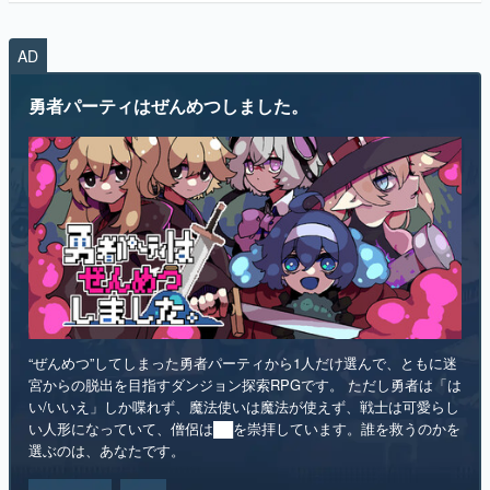
AD
勇者パーティはぜんめつしました。
“ぜんめつ”してしまった勇者パーティから1人だけ選んで、ともに迷
宮からの脱出を目指すダンジョン探索RPGです。 ただし勇者は「は
い/いいえ」しか喋れず、魔法使いは魔法が使えず、戦士は可愛らし
い人形になっていて、僧侶は██を崇拝しています。誰を救うのかを
選ぶのは、あなたです。