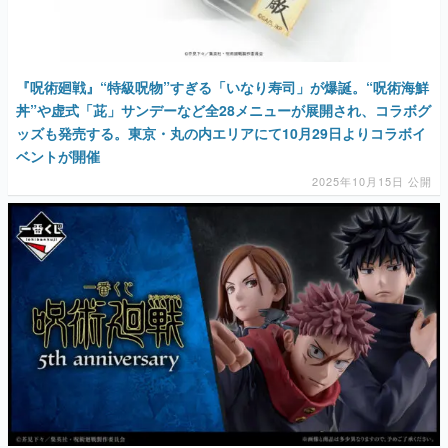
『呪術廻戦』“特級呪物”すぎる「いなり寿司」が爆誕。“呪術海鮮
丼”や虚式「茈」サンデーなど全28メニューが展開され、コラボグ
ッズも発売する。東京・丸の内エリアにて10月29日よりコラボイ
ベントが開催
2025年10月15日 公開