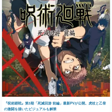
『呪術廻戦』第3期「死滅回游 前編」最新PVが公開。虎杖と乙骨
の激闘を描いたビジュアルも解禁