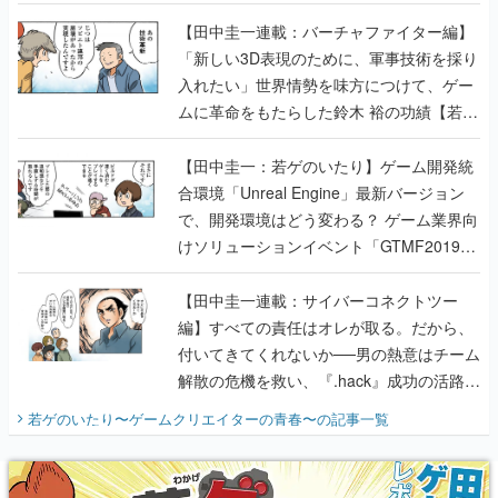
【若ゲのいたり最終回】
【田中圭一連載：バーチャファイター編】
「新しい3D表現のために、軍事技術を採り
入れたい」世界情勢を味方につけて、ゲー
ムに革命をもたらした鈴木 裕の功績【若ゲ
のいたり】
【田中圭一：若ゲのいたり】ゲーム開発統
合環境「Unreal Engine」最新バージョン
で、開発環境はどう変わる？ ゲーム業界向
けソリューションイベント「GTMF2019」
に行って、より理解を深めよう【PR】
【田中圭一連載：サイバーコネクトツー
編】すべての責任はオレが取る。だから、
付いてきてくれないか──男の熱意はチーム
解散の危機を救い、『.hack』成功の活路を
開く。業界の快男児・松山 洋に流れる血は
若ゲのいたり〜ゲームクリエイターの青春〜
の記事一覧
『少年ジャンプ』色だった【若ゲのいた
り】