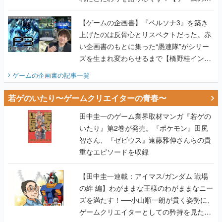
画書】
【ゲームの企画書】『ペルソナ3』を築き
上げたのは反骨心とリスペクトだった。赤
い企画書のもとに集った“愚連隊”がシリー
ズを生まれ変わらせるまで【橋野桂インタ
ビュー】
ゲームの企画書
の記事一覧
若ゲのいたり〜ゲームクリエイターの青春〜
田中圭一のゲーム業界取材マンガ『若ゲの
いたり』第2巻が発売。『ポケモン』田尻
智さん、『ゼビウス』遠藤雅伸さんらの貴
重なエピソードを収録
【田中圭一連載：アイマス/ガンダム 戦場
の絆 編】わがままな王様のわがままなニー
ズを満たす！──小山順一朗が貫く姿勢に、
ゲームクリエイターとしての矜持を見た