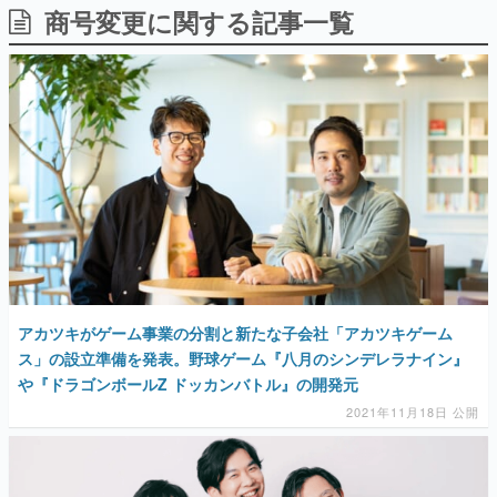
商号変更に関する記事一覧
日本のコンテンツ産業やカルチャーに与えた影響を探る企
画です。
日本モバイルゲーム産業史
日本のモバイルゲーム史における主要なトピック・タイト
ルを網羅するほか、開発者へのインタビューや識者による
解説を掲載。約20年の歴史が一望できる決定版！
若ゲのいたり〜ゲームクリエイターの青春〜
『うつヌケ』『ペンと箸』等で知られるマンガ家・田中圭
一先生によるゲーム業界レポートマンガです。
なんでゲームは面白い？
ゲーム開発者・hamatsu氏がゲームの魅力を画面や操作の
具体的な形から解き明かしていく、硬派で骨太な評論連載
です。
アカツキがゲーム事業の分割と新たな子会社「アカツキゲーム
ゲームが変えた日本語
「経験値」「裏技」「ラスボス」… ゲームにまつわる言葉
ス」の設立準備を発表。野球ゲーム『八月のシンデレラナイン』
の起源や用法の変遷を、コンピューター文化史研究家・タ
や『ドラゴンボールZ ドッカンバトル』の開発元
イニーP氏が徹底調査。
2021年11月18日 公開
カテゴリ
特集記事