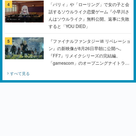
4
「パリィ」や「ローリング」で女の子と会
話するソウルライク恋愛ゲーム『小早川さ
んはソウルライク』無料公開。返事に失敗
すると「YOU DIED」
5
『ファイナルファンタジーⅦ リベレーショ
ン』の新映像が8月26日早朝に公開へ。
『FF7』リメイクシリーズの完結編、
「gamescom」のオープニングナイトライ
ブにてディレクターの浜口直樹氏が登壇す
すべて見る
る予定