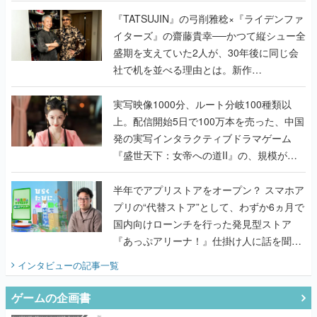
で作り込まれた理由を両ディレクターに聞
く
『TATSUJIN』の弓削雅稔×『ライデンファ
イターズ』の齋藤貴幸──かつて縦シュー全
盛期を支えていた2人が、30年後に同じ会
社で机を並べる理由とは。新作
『TATSUJIN EXTREME』で初タッグを組
んだレジェンド2人に訊く開発秘話
実写映像1000分、ルート分岐100種類以
上。配信開始5日で100万本を売った、中国
発の実写インタラクティブドラマゲーム
『盛世天下：女帝への道II』の、規模が違
うこだわりをプロデューサーに聞いた
半年でアプリストアをオープン？ スマホア
プリの“代替ストア”として、わずか6ヵ月で
国内向けローンチを行った発見型ストア
『あっぷアリーナ！』仕掛け人に話を聞い
てみた
インタビュー
の記事一覧
ゲームの企画書