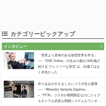
カテゴリーピックアップ
インタビュー
「現実より意味のある仮想世界を作る」
──『EVE Online』の生みの親が18年掲げ
続ける”クレイジーな宣言”は、比喩ではな
く本気だった
作り込みのすさまじさにコラボ先も驚嘆
──『Wizardry Variants Daphne』
×『FFXI』コラボが期間限定なのにジョブ
もキャラも武器も戦闘システムもワンオフ