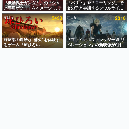
『機動戦士ガンダム』の「シャ
「パリィ」や「ローリング」で
ア専用ザクⅡ」をイメージした
女の子と会話するソウルライク
インタビュー
散水ホースリールが予約開始。
恋愛ゲーム『小早川さんはソウ
注目度
3498
注目度
2310
本体にはシャアのパーソナルマ
ルライク』無料公開。返事に失
連載・特集一覧
ークやジオン公国軍のエンブレ
敗すると「YOU DIED」
ム、型式番号などを配置
殿堂入り記事
SNS拡散数が数千以上！ ページビュー数万以上！ などな
野球部の過酷な“補欠”を体験す
『ファイナルファンタジーⅦ リ
ど。多くの人々に読まれた、電ファミ渾身の“殿堂入り”記
るゲーム『球ひろい
ベレーション』の新映像が8月
事をまとめました。
Simulator』が「1件」のウィッ
26日早朝に公開へ。『FF7』リ
シュリストをもとにチェコ語に
メイクシリーズの完結編、
ゲームの企画書
対応しSNSで話題に。『キング
「gamescom」のオープニング
名作ゲームクリエイターの方々に製作時のエピソードをお
聞きし、ヒットする企画（ゲーム）とは何か？を探ってい
ダム・カム』開発元やチェコの
ナイトライブにてディレクター
きます。
プロ野球選手から称賛の声
の浜口直樹氏が登壇する予定
赫本
この物語を解いてはいけない。『赫本』は、〈試験問題〉
の形をした短編ホラー小説集です。
新世代に訊く
これからのデジタルゲーム市場を担う若きクリエイター達
の姿を追い、彼らのルーツと情熱を探っていきます。
ゲーム世代の作家たち
ゲームに多大な影響を受けた作家さんに取材し、ゲームが