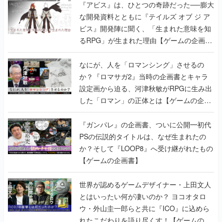
『アビス』は、ひとつの奇跡だった──膨大
な開発資料とともに『テイルズ オブ ジ ア
ビス』開発陣に聞く、「生まれた意味を知
るRPG」が生まれた理由【ゲームの企画
書】
なにが、人を「ロマンシング」させるの
か？『ロマサガ2』当時の企画書とキャラ
設定画から迫る、河津秋敏がRPGに生み出
した「ロマン」の正体とは【ゲームの企画
書】
『ガンパレ』の企画書、ついに公開━初代
PSの伝説的タイトルは、なぜ生まれたの
か？そして『LOOP8』へ受け継がれたもの
【ゲームの企画書】
世界が認めるゲームデザイナー・上田文人
とはいったい何が凄いのか？ ヨコオタロ
ウ・外山圭一郎らと共に『ICO』に込めら
れたこだわりを語り尽くす！【ゲームの企