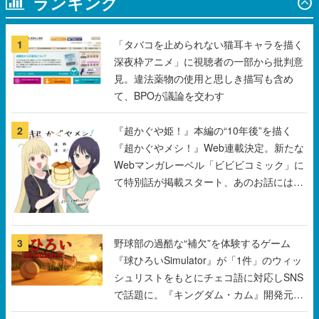
ランキング
1
「タバコを止められない猫耳キャラを描く
深夜枠アニメ」に視聴者の一部から批判意
見。違法薬物の使用と思しき描写も含め
て、BPOが議論を交わす
2
『超かぐや姫！』本編の“10年後”を描く
『超かぐやメシ！』Web連載決定。新たな
Webマンガレーベル「ビビビコミック」に
て特別話が掲載スタート、あのお話には…
まだ続きがある！
3
野球部の過酷な“補欠”を体験するゲーム
『球ひろいSimulator』が「1件」のウィッ
シュリストをもとにチェコ語に対応しSNS
で話題に。『キングダム・カム』開発元や
チェコのプロ野球選手から称賛の声