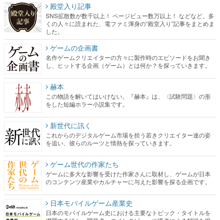
殿堂入り記事
SNS拡散数が数千以上！ ページビュー数万以上！ などなど。多
くの人々に読まれた、電ファミ渾身の“殿堂入り”記事をまとめま
した。
ゲームの企画書
名作ゲームクリエイターの方々に製作時のエピソードをお聞き
し、ヒットする企画（ゲーム）とは何か？を探っていきます。
赫本
この物語を解いてはいけない。『赫本』は、〈試験問題〉の形
をした短編ホラー小説集です。
新世代に訊く
これからのデジタルゲーム市場を担う若きクリエイター達の姿
を追い、彼らのルーツと情熱を探っていきます。
ゲーム世代の作家たち
ゲームに多大な影響を受けた作家さんに取材し、ゲームが日本
のコンテンツ産業やカルチャーに与えた影響を探る企画です。
日本モバイルゲーム産業史
日本のモバイルゲーム史における主要なトピック・タイトルを