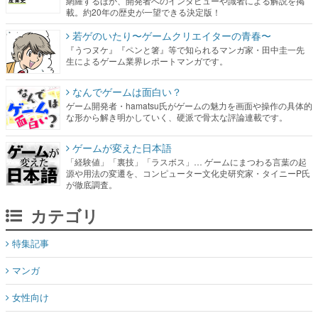
網羅するほか、開発者へのインタビューや識者による解説を掲
載。約20年の歴史が一望できる決定版！
若ゲのいたり〜ゲームクリエイターの青春〜
『うつヌケ』『ペンと箸』等で知られるマンガ家・田中圭一先
生によるゲーム業界レポートマンガです。
なんでゲームは面白い？
ゲーム開発者・hamatsu氏がゲームの魅力を画面や操作の具体的
な形から解き明かしていく、硬派で骨太な評論連載です。
ゲームが変えた日本語
「経験値」「裏技」「ラスボス」… ゲームにまつわる言葉の起
源や用法の変遷を、コンピューター文化史研究家・タイニーP氏
が徹底調査。
カテゴリ
特集記事
マンガ
女性向け