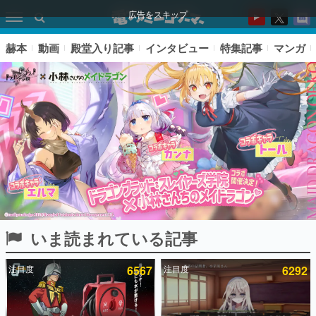
広告をスキップ
赫本
動画
殿堂入り記事
インタビュー
特集記事
マンガ
いま読まれている記事
ピックアップ
注目度
6567
注目度
6292
電ファミのいま読まれている記事ランキング
アプリセール情報