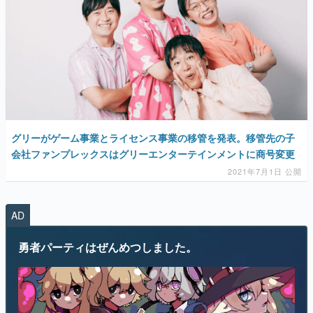
マンガ
女性向け
アプリレビュー
その他
グリーがゲーム事業とライセンス事業の移管を発表。移管先の子
電ファミニコゲーマーとは？
会社ファンプレックスはグリーエンターテインメントに商号変更
運営：株式会社マレ
2021年7月1日 公開
AD
勇者パーティはぜんめつしました。