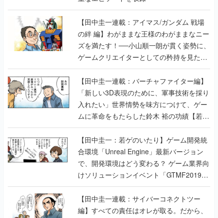
ズを満たす！──小山順一朗が貫く姿勢に、
ゲームクリエイターとしての矜持を見た
【若ゲのいたり最終回】
【田中圭一連載：バーチャファイター編】
「新しい3D表現のために、軍事技術を採り
入れたい」世界情勢を味方につけて、ゲー
ムに革命をもたらした鈴木 裕の功績【若ゲ
のいたり】
【田中圭一：若ゲのいたり】ゲーム開発統
合環境「Unreal Engine」最新バージョン
で、開発環境はどう変わる？ ゲーム業界向
けソリューションイベント「GTMF2019」
に行って、より理解を深めよう【PR】
【田中圭一連載：サイバーコネクトツー
編】すべての責任はオレが取る。だから、
付いてきてくれないか──男の熱意はチーム
解散の危機を救い、『.hack』成功の活路を
開く。業界の快男児・松山 洋に流れる血は
若ゲのいたり〜ゲームクリエイターの青春〜
の記事一覧