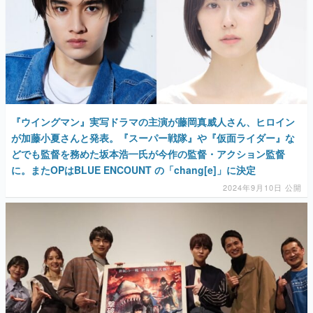
マンガ
女性向け
『ウイングマン』実写ドラマの主演が藤岡真威人さん、ヒロイン
アプリレビュー
が加藤小夏さんと発表。『スーパー戦隊』や『仮面ライダー』な
どでも監督を務めた坂本浩一氏が今作の監督・アクション監督
その他
に。またOPはBLUE ENCOUNT の「chang[e]」に決定
2024年9月10日 公開
電ファミニコゲーマーとは？
運営：株式会社マレ