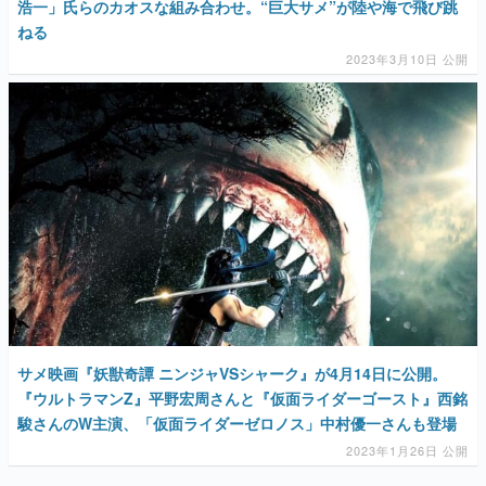
サメ映画『妖獣奇譚 ニンジャVSシャーク』が4月14日に公開。
『ウルトラマンZ』平野宏周さんと『仮面ライダーゴースト』西銘
駿さんのW主演、「仮面ライダーゼロノス」中村優一さんも登場
2023年1月26日 公開
AD