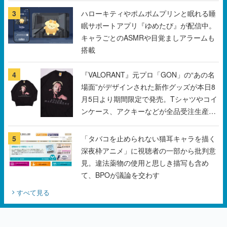
搭載
4
『VALORANT』元プロ「GON」の“あの名
場面”がデザインされた新作グッズが本日8
月5日より期間限定で発売。Tシャツやコイ
ンケース、アクキーなどが全品受注生産で
登場、過去に発売したグッズの再販も
5
「タバコを止められない猫耳キャラを描く
深夜枠アニメ」に視聴者の一部から批判意
見。違法薬物の使用と思しき描写も含め
て、BPOが議論を交わす
すべて見る