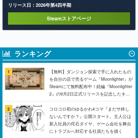
ランキング
1
【無料】ダンジョン探索で手に入れたもの
を自分の店で売るゲーム『Moonlighter』が
Steamにて無料配布中！続編『Moonlighter
2』の9月2日正式リリースを記念したキャ
ンペーン
2
コロコロ初のゆるかわ4コマ『まだサ終し
ないんですか？』公開スタート。主人公は
新入社員の侘石ダイヤ、ゲーム会社を舞台
にトラブルへ対応する社員たちを描く
3
ハローキティやポムポムプリンと眠れる睡
眠サポートアプリ『ゆめたび』が配信中。
キャラごとのASMRや目覚ましアラームも