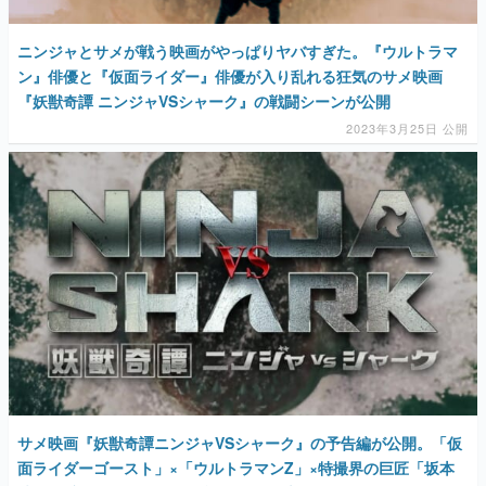
『妖獣奇譚 ニンジャVSシャーク』の戦闘シーンが公開
2023年3月25日 公開
サメ映画『妖獣奇譚ニンジャVSシャーク』の予告編が公開。「仮
面ライダーゴースト」×「ウルトラマンZ」×特撮界の巨匠「坂本
浩一」氏らのカオスな組み合わせ。“巨大サメ”が陸や海で飛び跳
ねる
2023年3月10日 公開