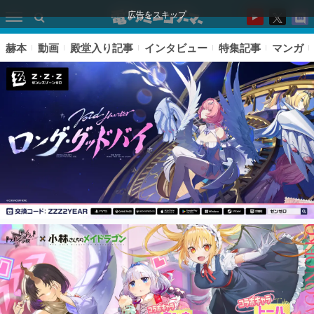
広告をスキップ
赫本
動画
殿堂入り記事
インタビュー
特集記事
マンガ
ピックアップ
電ファミのいま読まれている記事ランキング
アプリセール情報