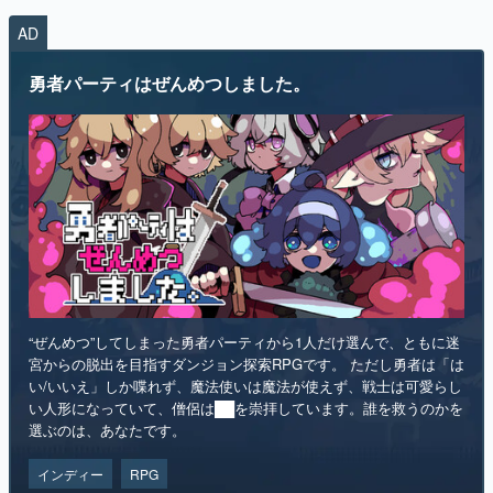
勇者パーティはぜんめつしました。
“ぜんめつ”してしまった勇者パーティから1人だけ選んで、ともに迷
宮からの脱出を目指すダンジョン探索RPGです。 ただし勇者は「は
い/いいえ」しか喋れず、魔法使いは魔法が使えず、戦士は可愛らし
い人形になっていて、僧侶は██を崇拝しています。誰を救うのかを
選ぶのは、あなたです。
インディー
RPG
リリース日：2026年第4四半期
Steamストアページ