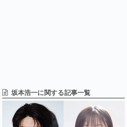
日本のコンテンツ産業やカルチャーに与えた影響を探る企
画です。
日本モバイルゲーム産業史
日本のモバイルゲーム史における主要なトピック・タイト
ルを網羅するほか、開発者へのインタビューや識者による
解説を掲載。約20年の歴史が一望できる決定版！
若ゲのいたり〜ゲームクリエイターの青春〜
『うつヌケ』『ペンと箸』等で知られるマンガ家・田中圭
一先生によるゲーム業界レポートマンガです。
なんでゲームは面白い？
ゲーム開発者・hamatsu氏がゲームの魅力を画面や操作の
坂本浩一に関する記事一覧
具体的な形から解き明かしていく、硬派で骨太な評論連載
です。
ゲームが変えた日本語
「経験値」「裏技」「ラスボス」… ゲームにまつわる言葉
の起源や用法の変遷を、コンピューター文化史研究家・タ
イニーP氏が徹底調査。
カテゴリ
特集記事