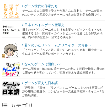
日本モバイルゲーム産業史
日本のモバイルゲーム史における主要なトピック・タイトルを
網羅するほか、開発者へのインタビューや識者による解説を掲
載。約20年の歴史が一望できる決定版！
若ゲのいたり〜ゲームクリエイターの青春〜
『うつヌケ』『ペンと箸』等で知られるマンガ家・田中圭一先
生によるゲーム業界レポートマンガです。
なんでゲームは面白い？
ゲーム開発者・hamatsu氏がゲームの魅力を画面や操作の具体的
な形から解き明かしていく、硬派で骨太な評論連載です。
ゲームが変えた日本語
「経験値」「裏技」「ラスボス」… ゲームにまつわる言葉の起
源や用法の変遷を、コンピューター文化史研究家・タイニーP氏
が徹底調査。
カテゴリ
特集記事
マンガ