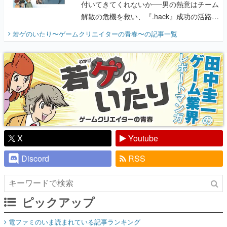
『少年ジャンプ』色だった【若ゲのいた
り】
X
Youtube
Discord
RSS
ピックアップ
電ファミのいま読まれている記事ランキング
アプリセール情報
インタビュー