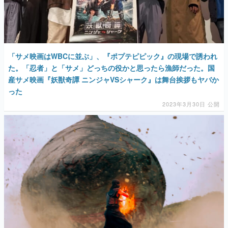
「サメ映画はWBCに並ぶ」、『ポプテピピック』の現場で誘われ
た。「忍者」と「サメ」どっちの役かと思ったら漁師だった。国
産サメ映画『妖獣奇譚 ニンジャVSシャーク』は舞台挨拶もヤバか
った
2023年3月30日 公開
ニンジャとサメが戦う映画がやっぱりヤバすぎた。『ウルトラマ
ン』俳優と『仮面ライダー』俳優が入り乱れる狂気のサメ映画