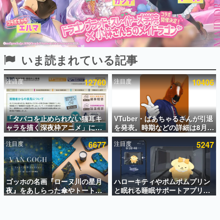
インタビュー
連載・特集一覧
殿堂入り記事
いま読まれている記事
SNS拡散数が数千以上！ ページビュー数万以上！ などな
ど。多くの人々に読まれた、電ファミ渾身の“殿堂入り”記
事をまとめました。
注目度
12760
注目度
10406
ゲームの企画書
名作ゲームクリエイターの方々に製作時のエピソードをお
聞きし、ヒットする企画（ゲーム）とは何か？を探ってい
「タバコを止められない猫耳キ
VTuber・ばあちゃるさんが引退
きます。
ャラを描く深夜枠アニメ」に視
を発表。時期などの詳細は8月9
赫本
聴者の一部から批判意見。違法
日15時からの配信で説明
この物語を解いてはいけない。『赫本』は、〈試験問題〉
注目度
6677
注目度
5247
薬物の使用と思しき描写も含め
の形をした短編ホラー小説集です。
て、BPOが議論を交わす
新世代に訊く
ゴッホの名画『ローヌ川の星月
ハローキティやポムポムプリン
これからのデジタルゲーム市場を担う若きクリエイター達
の姿を追い、彼らのルーツと情熱を探っていきます。
夜』をあしらった傘やトートバ
と眠れる睡眠サポートアプリ
ッグなどが登場。8月7日21時よ
『ゆめたび』が配信中。キャラ
り2日間限定で予約販売
ごとのASMRや目覚ましアラー
ゲーム世代の作家たち
ムも搭載
ゲームに多大な影響を受けた作家さんに取材し、ゲームが