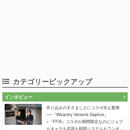
カテゴリーピックアップ
インタビュー
作り込みのすさまじさにコラボ先も驚嘆
──『Wizardry Variants Daphne』
×『FFXI』コラボが期間限定なのにジョブ
もキャラも武器も戦闘システムもワンオフ
で作り込まれた理由を両ディレクターに聞
く
『TATSUJIN』の弓削雅稔×『ライデンファ
イターズ』の齋藤貴幸──かつて縦シュー全