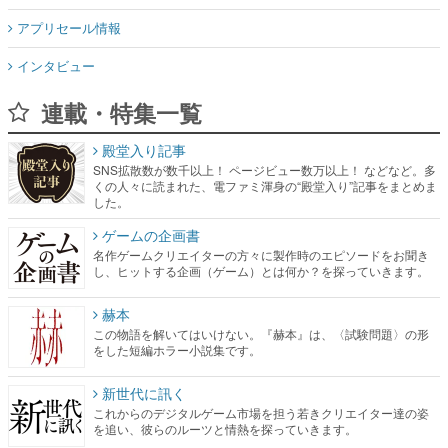
連載・特集一覧
殿堂入り記事
SNS拡散数が数千以上！ ページビュー数万以上！ などなど。多
くの人々に読まれた、電ファミ渾身の“殿堂入り”記事をまとめま
した。
ゲームの企画書
名作ゲームクリエイターの方々に製作時のエピソードをお聞き
し、ヒットする企画（ゲーム）とは何か？を探っていきます。
赫本
この物語を解いてはいけない。『赫本』は、〈試験問題〉の形
をした短編ホラー小説集です。
新世代に訊く
これからのデジタルゲーム市場を担う若きクリエイター達の姿
を追い、彼らのルーツと情熱を探っていきます。
ゲーム世代の作家たち
ゲームに多大な影響を受けた作家さんに取材し、ゲームが日本
のコンテンツ産業やカルチャーに与えた影響を探る企画です。