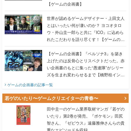
とはいったい何が凄いのか？ ヨコオタロ
ウ・外山圭一郎らと共に『ICO』に込めら
れたこだわりを語り尽くす！【ゲームの企
画書】
【ゲームの企画書】『ペルソナ3』を築き
上げたのは反骨心とリスペクトだった。赤
い企画書のもとに集った“愚連隊”がシリー
ズを生まれ変わらせるまで【橋野桂インタ
ビュー】
ゲームの企画書
の記事一覧
若ゲのいたり〜ゲームクリエイターの青春〜
田中圭一のゲーム業界取材マンガ『若ゲの
いたり』第2巻が発売。『ポケモン』田尻
智さん、『ゼビウス』遠藤雅伸さんらの貴
重なエピソードを収録
【田中圭一連載：アイマス/ガンダム 戦場
の絆 編】わがままな王様のわがままなニー