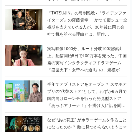
盛期を支えていた2人が、30年後に同じ会
社で机を並べる理由とは。新作
『TATSUJIN EXTREME』で初タッグを組
んだレジェンド2人に訊く開発秘話
実写映像1000分、ルート分岐100種類以
上。配信開始5日で100万本を売った、中国
発の実写インタラクティブドラマゲーム
『盛世天下：女帝への道II』の、規模が違
うこだわりをプロデューサーに聞いた
半年でアプリストアをオープン？ スマホア
プリの“代替ストア”として、わずか6ヵ月で
国内向けローンチを行った発見型ストア
『あっぷアリーナ！』仕掛け人に話を聞い
てみた
なぜ “あの花王” がホラーゲームを作ること
になったのか？ 敵に見つからないようにマ
ジックリンでこっそり掃除する『しずかな
おそうじ』が生まれるまで【開発座談会】
インタビュー
の記事一覧