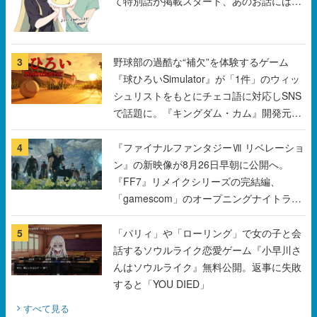
3
野球部の過酷な“補欠”を体験するゲーム
『球ひろいSimulator』が「1件」のウィッ
シュリストをもとにチェコ語に対応しSNS
で話題に。『キングダム・カム』開発元や
チェコのプロ野球選手から称賛の声
4
『ファイナルファンタジーⅦ リベレーショ
ン』の新映像が8月26日早朝に公開へ。
『FF7』リメイクシリーズの完結編、
「gamescom」のオープニングナイトライ
ブにてディレクターの浜口直樹氏が登壇す
る予定
5
「パリィ」や「ローリング」で女の子と会
話するソウルライク恋愛ゲーム『小早川さ
んはソウルライク』無料公開。返事に失敗
すると「YOU DIED」
すべて見る