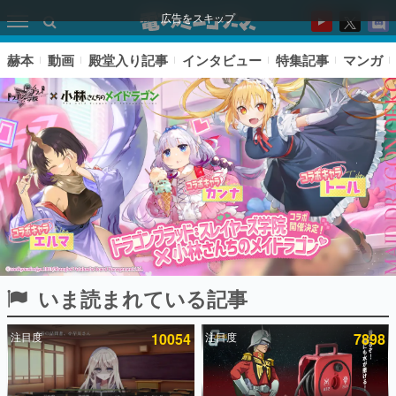
広告をスキップ
赫本
動画
殿堂入り記事
インタビュー
特集記事
マンガ
いま読まれている記事
ピックアップ
注目度
10054
注目度
7898
電ファミのいま読まれている記事ランキング
アプリセール情報