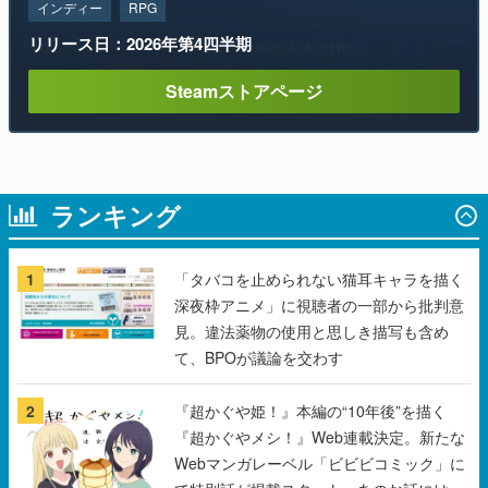
Steamストアページ
ランキング
1
「タバコを止められない猫耳キャラを描く
深夜枠アニメ」に視聴者の一部から批判意
見。違法薬物の使用と思しき描写も含め
て、BPOが議論を交わす
2
『超かぐや姫！』本編の“10年後”を描く
『超かぐやメシ！』Web連載決定。新たな
Webマンガレーベル「ビビビコミック」に
て特別話が掲載スタート、あのお話には…
まだ続きがある！