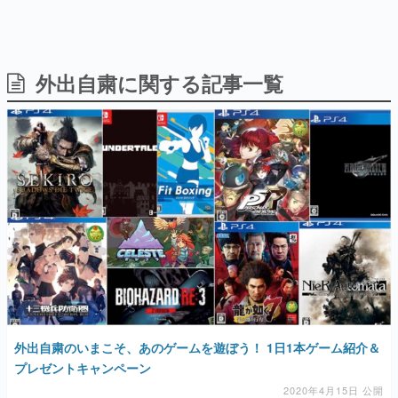
外出自粛に関する記事一覧
日本のコンテンツ産業やカルチャーに与えた影響を探る企
画です。
日本モバイルゲーム産業史
日本のモバイルゲーム史における主要なトピック・タイト
ルを網羅するほか、開発者へのインタビューや識者による
解説を掲載。約20年の歴史が一望できる決定版！
若ゲのいたり〜ゲームクリエイターの青春〜
『うつヌケ』『ペンと箸』等で知られるマンガ家・田中圭
一先生によるゲーム業界レポートマンガです。
なんでゲームは面白い？
ゲーム開発者・hamatsu氏がゲームの魅力を画面や操作の
具体的な形から解き明かしていく、硬派で骨太な評論連載
です。
ゲームが変えた日本語
外出自粛のいまこそ、あのゲームを遊ぼう！ 1日1本ゲーム紹介＆
「経験値」「裏技」「ラスボス」… ゲームにまつわる言葉
の起源や用法の変遷を、コンピューター文化史研究家・タ
プレゼントキャンペーン
イニーP氏が徹底調査。
2020年4月15日 公開
カテゴリ
AD
特集記事