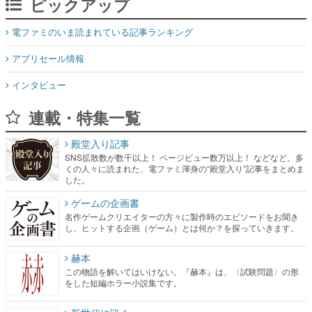
アプリセール情報
インタビュー
連載・特集一覧
殿堂入り記事
SNS拡散数が数千以上！ ページビュー数万以上！ などなど。多
くの人々に読まれた、電ファミ渾身の“殿堂入り”記事をまとめま
した。
ゲームの企画書
名作ゲームクリエイターの方々に製作時のエピソードをお聞き
し、ヒットする企画（ゲーム）とは何か？を探っていきます。
赫本
この物語を解いてはいけない。『赫本』は、〈試験問題〉の形
をした短編ホラー小説集です。
新世代に訊く
これからのデジタルゲーム市場を担う若きクリエイター達の姿
を追い、彼らのルーツと情熱を探っていきます。