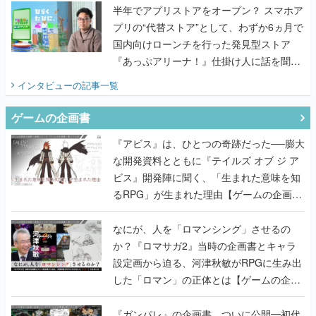
『あっぷアリーナ！』仕掛け人に話を聞い
てみた
インタビュー
の記事一覧
ゲームの企画書
『アビス』は、ひとつの奇跡だった──膨大
な開発資料とともに『テイルズ オブ ジ ア
ビス』開発陣に聞く、「生まれた意味を知
るRPG」が生まれた理由【ゲームの企画
書】
なにが、人を「ロマンシング」させるの
か？『ロマサガ2』当時の企画書とキャラ
設定画から迫る、河津秋敏がRPGに生み出
した「ロマン」の正体とは【ゲームの企画
書】
『ガンパレ』の企画書、ついに公開━初代
PSの伝説的タイトルは、なぜ生まれたの
か？そして『LOOP8』へ受け継がれたもの
【ゲームの企画書】