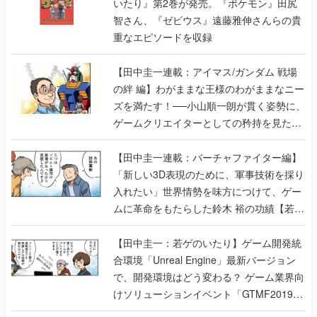
【田中圭一連載：アイマス/ガンダム 戦場
の絆 編】わがままな王様のわがままなニー
ズを満たす！──小山順一朗が貫く姿勢に、
ゲームクリエイターとしての矜持を見た
【若ゲのいたり最終回】
【田中圭一連載：バーチャファイター編】
「新しい3D表現のために、軍事技術を採り
入れたい」世界情勢を味方につけて、ゲー
ムに革命をもたらした鈴木 裕の功績【若ゲ
のいたり】
【田中圭一：若ゲのいたり】ゲーム開発統
合環境「Unreal Engine」最新バージョン
で、開発環境はどう変わる？ ゲーム業界向
けソリューションイベント「GTMF2019」
に行って、より理解を深めよう【PR】
【田中圭一連載：サイバーコネクトツー
編】すべての責任はオレが取る。だから、
付いてきてくれないか──男の熱意はチーム