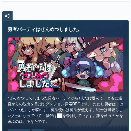
勇者パーティはぜんめつしました。
マンガ
女性向け
アプリレビュー
その他
電ファミニコゲーマーとは？
運営：株式会社マレ
“ぜんめつ”してしまった勇者パーティから1人だけ選んで、ともに迷
宮からの脱出を目指すダンジョン探索RPGです。 ただし勇者は「は
い/いいえ」しか喋れず、魔法使いは魔法が使えず、戦士は可愛らし
い人形になっていて、僧侶は██を崇拝しています。誰を救うのかを
選ぶのは、あなたです。
インディー
RPG
リリース日：2026年第4四半期