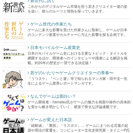
ゲーム世代の作家たち
ゲームに多大な影響を受けた作家さんに取材し、ゲームが日本
のコンテンツ産業やカルチャーに与えた影響を探る企画です。
日本モバイルゲーム産業史
日本のモバイルゲーム史における主要なトピック・タイトルを
網羅するほか、開発者へのインタビューや識者による解説を掲
載。約20年の歴史が一望できる決定版！
若ゲのいたり〜ゲームクリエイターの青春〜
『うつヌケ』『ペンと箸』等で知られるマンガ家・田中圭一先
生によるゲーム業界レポートマンガです。
なんでゲームは面白い？
ゲーム開発者・hamatsu氏がゲームの魅力を画面や操作の具体的
な形から解き明かしていく、硬派で骨太な評論連載です。
ゲームが変えた日本語
「経験値」「裏技」「ラスボス」… ゲームにまつわる言葉の起
源や用法の変遷を、コンピューター文化史研究家・タイニーP氏
が徹底調査。
カテゴリ