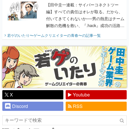
解散の危機を救い、『.hack』成功の活路を
開く。業界の快男児・松山 洋に流れる血は
若ゲのいたり〜ゲームクリエイターの青春〜
の記事一覧
『少年ジャンプ』色だった【若ゲのいた
り】
X
Youtube
Discord
RSS
ピックアップ
電ファミのいま読まれている記事ランキング