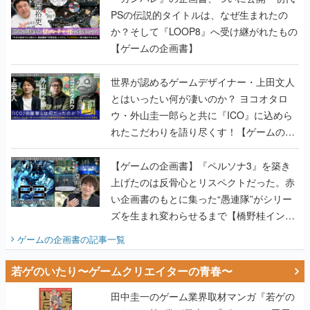
世界が認めるゲームデザイナー・上田文人
とはいったい何が凄いのか？ ヨコオタロ
ウ・外山圭一郎らと共に『ICO』に込めら
れたこだわりを語り尽くす！【ゲームの企
画書】
【ゲームの企画書】『ペルソナ3』を築き
上げたのは反骨心とリスペクトだった。赤
い企画書のもとに集った“愚連隊”がシリー
ズを生まれ変わらせるまで【橋野桂インタ
ビュー】
ゲームの企画書
の記事一覧
若ゲのいたり〜ゲームクリエイターの青春〜
田中圭一のゲーム業界取材マンガ『若ゲの
いたり』第2巻が発売。『ポケモン』田尻
智さん、『ゼビウス』遠藤雅伸さんらの貴
重なエピソードを収録