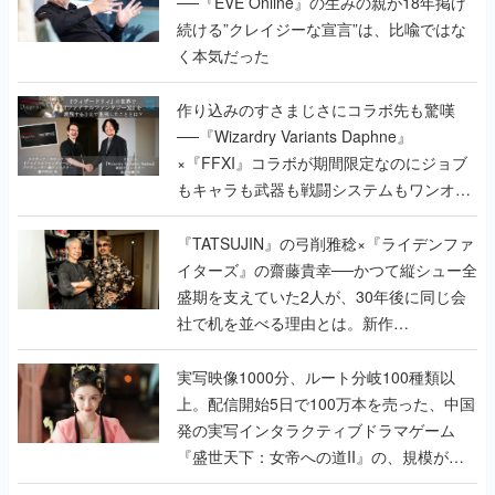
作り込みのすさまじさにコラボ先も驚嘆
──『Wizardry Variants Daphne』
×『FFXI』コラボが期間限定なのにジョブ
もキャラも武器も戦闘システムもワンオフ
で作り込まれた理由を両ディレクターに聞
く
『TATSUJIN』の弓削雅稔×『ライデンファ
イターズ』の齋藤貴幸──かつて縦シュー全
盛期を支えていた2人が、30年後に同じ会
社で机を並べる理由とは。新作
『TATSUJIN EXTREME』で初タッグを組
んだレジェンド2人に訊く開発秘話
実写映像1000分、ルート分岐100種類以
上。配信開始5日で100万本を売った、中国
発の実写インタラクティブドラマゲーム
『盛世天下：女帝への道II』の、規模が違
うこだわりをプロデューサーに聞いた
半年でアプリストアをオープン？ スマホア
プリの“代替ストア”として、わずか6ヵ月で
国内向けローンチを行った発見型ストア