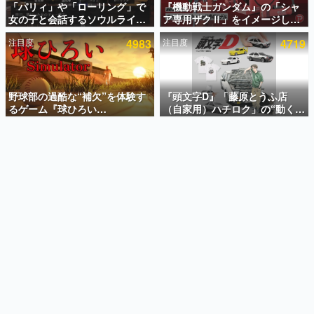
「パリィ」や「ローリング」で
『機動戦士ガンダム』の「シャ
女の子と会話するソウルライク
ア専用ザクⅡ」をイメージした
インタビュー
恋愛ゲーム『小早川さんはソウ
散水ホースリールが予約開始。
注目度
4983
注目度
4719
ルライク』無料公開。返事に失
本体にはシャアのパーソナルマ
連載・特集一覧
敗すると「YOU DIED」
ークやジオン公国軍のエンブレ
ム、型式番号などを配置
殿堂入り記事
SNS拡散数が数千以上！ ページビュー数万以上！ などな
野球部の過酷な“補欠”を体験す
『頭文字D』「藤原とうふ店
ど。多くの人々に読まれた、電ファミ渾身の“殿堂入り”記
るゲーム『球ひろい
（自家用）ハチロク」の“動くテ
事をまとめました。
Simulator』が「1件」のウィッ
ィッシュケース”が買えるポップ
シュリストをもとにチェコ語に
アップショップが開催へ。マン
ゲームの企画書
対応しSNSで話題に。『キング
ガの舞台である群馬の「イオン
名作ゲームクリエイターの方々に製作時のエピソードをお
聞きし、ヒットする企画（ゲーム）とは何か？を探ってい
ダム・カム』開発元やチェコの
モール高崎」にて、8月11日か
きます。
プロ野球選手から称賛の声
ら8月20日までの期間限定で開
催予定
赫本
この物語を解いてはいけない。『赫本』は、〈試験問題〉
の形をした短編ホラー小説集です。
新世代に訊く
これからのデジタルゲーム市場を担う若きクリエイター達
の姿を追い、彼らのルーツと情熱を探っていきます。
ゲーム世代の作家たち
ゲームに多大な影響を受けた作家さんに取材し、ゲームが