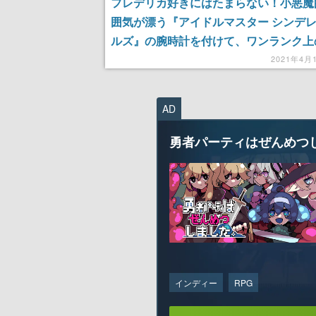
フレデリカ好きにはたまらない！小悪魔
囲気が漂う『アイドルマスター シンデ
ルズ』の腕時計を付けて、ワンランク上
デュース活動をしよう！
2021年4月
AD
勇者パーティはぜんめつ
インディー
RPG