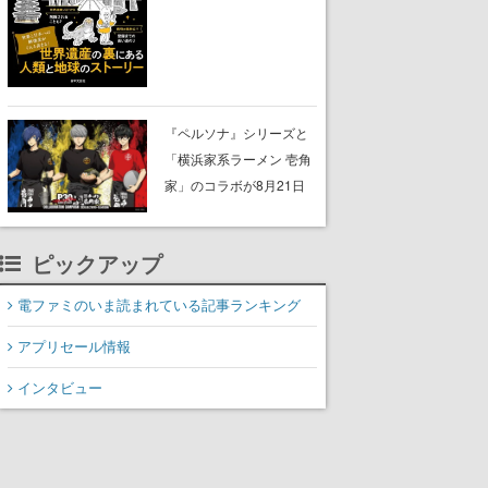
に。見出しは「なぜ無名
でも登録される？世界遺
産の評価軸って？ 」な
ど、興味を引くものが並
ぶ
『ペルソナ』シリーズと
「横浜家系ラーメン 壱角
家」のコラボが8月21日
から開催。”はがくれ”風と
んこつラーメンや、おい
ピックアップ
しく食べられるカレーラ
ーメンがラインナップ
電ファミのいま読まれている記事ランキング
アプリセール情報
インタビュー