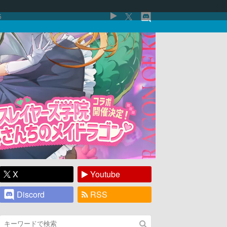
5
X
Youtube
Discord
RSS