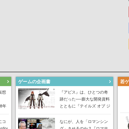
ゲームの企画書
仮想
『アビス』は、ひとつの奇
跡だった──膨大な開発資料
18年
とともに『テイルズ オブ ジ
な宣
アビス』開発陣に聞く、
気だ
「生まれた意味を知る
にコ
なにが、人を「ロマンシン
RPG」が生まれた理由【ゲ
dry
グ」させるのか？『ロマサ