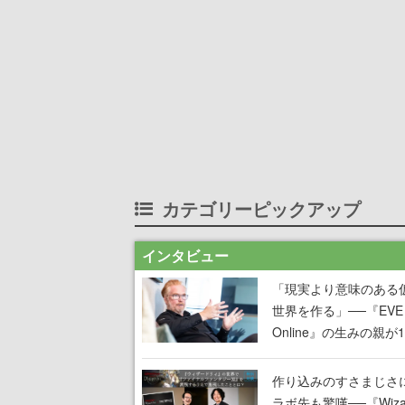
カテゴリーピックアップ
インタビュー
「現実より意味のある
世界を作る」──『EVE
Online』の生みの親が
掲げ続ける”クレイジー
言”は、比喩ではなく本
作り込みのすさまじさ
った
ラボ先も驚嘆──『Wizar