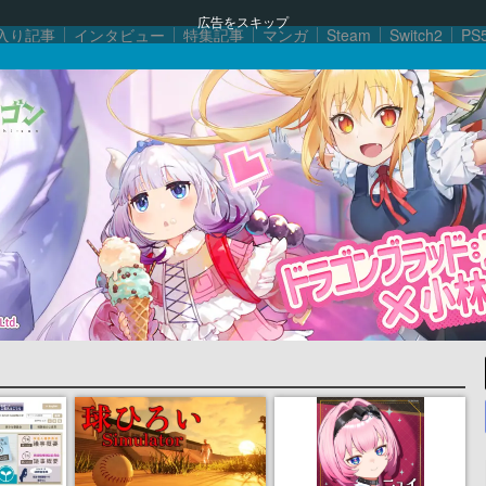
広告をスキップ
入り記事
インタビュー
特集記事
マンガ
Steam
Switch2
PS