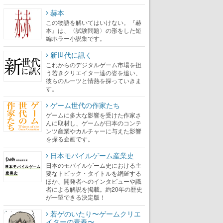
赫本
この物語を解いてはいけない。『赫
本』は、〈試験問題〉の形をした短
編ホラー小説集です。
新世代に訊く
これからのデジタルゲーム市場を担
う若きクリエイター達の姿を追い、
彼らのルーツと情熱を探っていきま
す。
ゲーム世代の作家たち
ゲームに多大な影響を受けた作家さ
んに取材し、ゲームが日本のコンテ
ンツ産業やカルチャーに与えた影響
を探る企画です。
日本モバイルゲーム産業史
日本のモバイルゲーム史における主
要なトピック・タイトルを網羅する
ほか、開発者へのインタビューや識
者による解説を掲載。約20年の歴史
が一望できる決定版！
若ゲのいたり〜ゲームクリエ
イターの青春〜