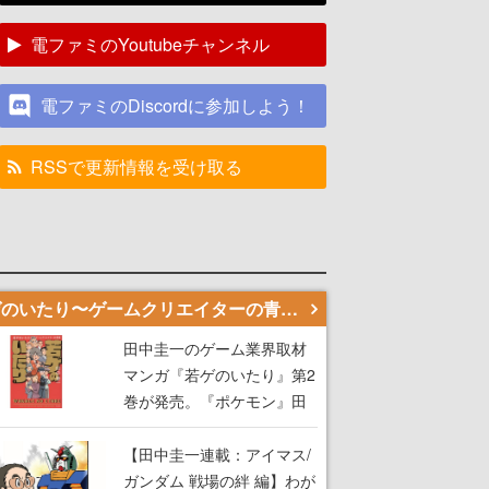
電ファミのYoutubeチャンネル
電ファミのDiscordに参加しよう！
RSSで更新情報を受け取る
若ゲのいたり〜ゲームクリエイターの青春〜
田中圭一のゲーム業界取材
マンガ『若ゲのいたり』第2
巻が発売。『ポケモン』田
尻智さん、『ゼビウス』遠
藤雅伸さんらの貴重なエピ
【田中圭一連載：アイマス/
ソードを収録
ガンダム 戦場の絆 編】わが