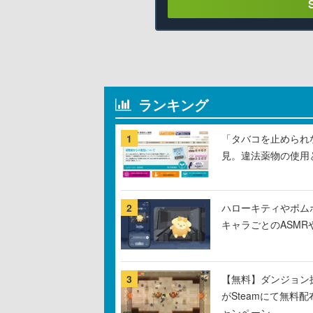
ランキング
1
「タバコを止められ
見。違法薬物の使用
2
ハローキティやポム
キャラごとのASM
3
【無料】ダンジョン探
がSteamにて無料配
ャンペーン