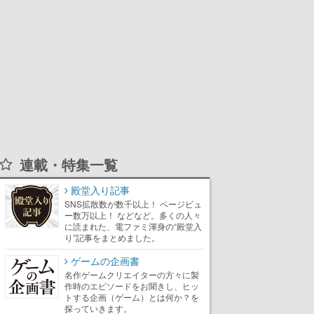
連載・特集一覧
殿堂入り記事
SNS拡散数が数千以上！ ページビュ
ー数万以上！ などなど。多くの人々
に読まれた、電ファミ渾身の“殿堂入
り”記事をまとめました。
ゲームの企画書
名作ゲームクリエイターの方々に製
作時のエピソードをお聞きし、ヒッ
トする企画（ゲーム）とは何か？を
探っていきます。