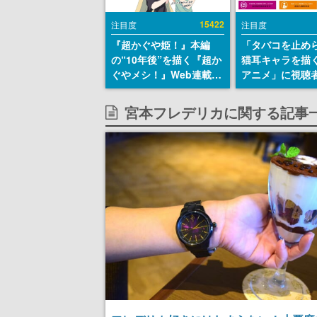
15422
注目度
注目度
『超かぐや姫！』本編
「タバコを止め
の“10年後”を描く『超か
猫耳キャラを描
ぐやメシ！』Web連載決
アニメ」に視聴
定。新たなWebマンガレ
から批判意見。
ーベル「ビビビコミッ
の使用と思しき
宮本フレデリカに関する記事
ク」にて特別話が掲載ス
めて、BPOが議
タート、あのお話には…
す
まだ続きがある！