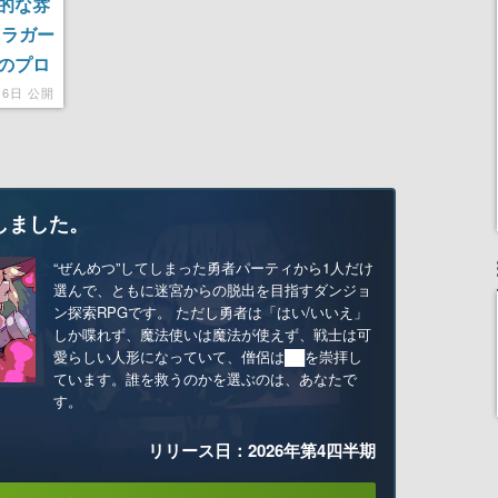
的な雰
レラガー
のプロ
16日 公開
しました。
“ぜんめつ”してしまった勇者パーティから1人だけ
選んで、ともに迷宮からの脱出を目指すダンジョ
ン探索RPGです。 ただし勇者は「はい/いいえ」
しか喋れず、魔法使いは魔法が使えず、戦士は可
愛らしい人形になっていて、僧侶は██を崇拝し
ています。誰を救うのかを選ぶのは、あなたで
す。
リリース日：2026年第4四半期