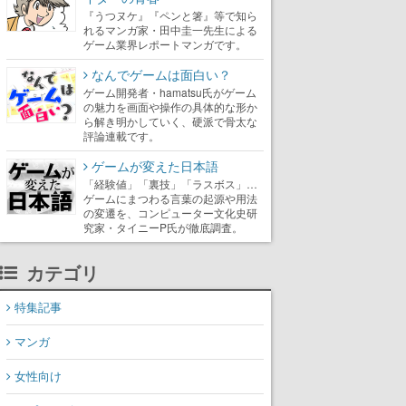
『うつヌケ』『ペンと箸』等で知ら
れるマンガ家・田中圭一先生による
ゲーム業界レポートマンガです。
なんでゲームは面白い？
ゲーム開発者・hamatsu氏がゲーム
の魅力を画面や操作の具体的な形か
ら解き明かしていく、硬派で骨太な
評論連載です。
ゲームが変えた日本語
「経験値」「裏技」「ラスボス」…
ゲームにまつわる言葉の起源や用法
の変遷を、コンピューター文化史研
究家・タイニーP氏が徹底調査。
カテゴリ
特集記事
マンガ
女性向け