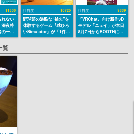
11506
10725
9339
注目度
注目度
られない
野球部の過酷な“補欠”を
『VRChat』向け新作3D
く深夜枠
体験するゲーム『球ひろ
モデル「ニュイ」が本日
者の一部
いSimulator』が「1件」
8月7日からBOOTHにて
違法薬物
のウィッシュリストをも
発売。瞳に光る星や感情
描写も含
とにチェコ語に対応し
豊かな表情が、小悪魔か
一覧
論を交わ
SNSで話題に。『キング
わいい
ダム・カム』開発元やチ
ェコのプロ野球選手から
称賛の声