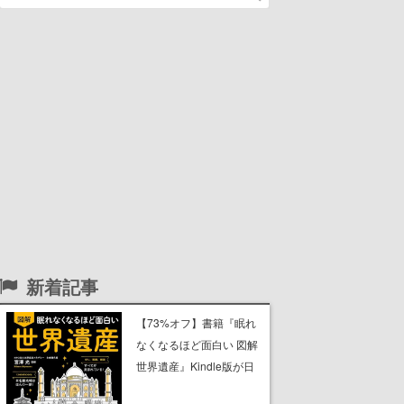
新着記事
【73%オフ】書籍『眠れ
なくなるほど面白い 図解
世界遺産』Kindle版が日
替わりセールで299円