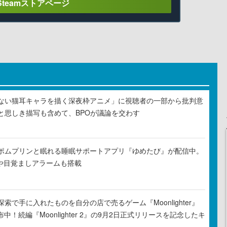
Steamストアページ
ない猫耳キャラを描く深夜枠アニメ」に視聴者の一部から批判意
と思しき描写も含めて、BPOが議論を交わす
ポムプリンと眠れる睡眠サポートアプリ『ゆめたび』が配信中。
Rや目覚ましアラームも搭載
索で手に入れたものを自分の店で売るゲーム『Moonlighter』
布中！続編『Moonlighter 2』の9月2日正式リリースを記念したキ