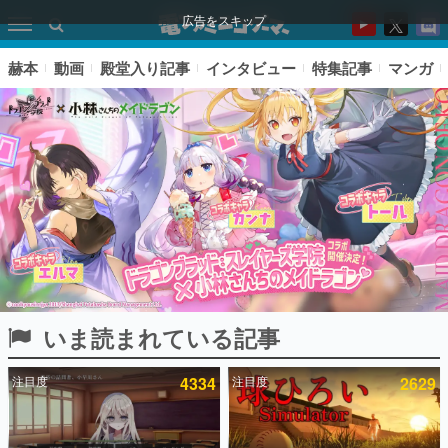
広告をスキップ
赫本
動画
殿堂入り記事
インタビュー
特集記事
マンガ
いま読まれている記事
ピックアップ
注目度
4334
注目度
2629
電ファミのいま読まれている記事ランキング
アプリセール情報