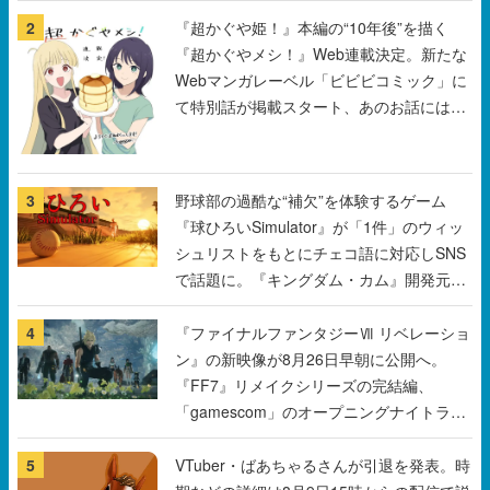
て特別話が掲載スタート、あのお話には…
まだ続きがある！
3
野球部の過酷な“補欠”を体験するゲーム
『球ひろいSimulator』が「1件」のウィッ
シュリストをもとにチェコ語に対応しSNS
で話題に。『キングダム・カム』開発元や
チェコのプロ野球選手から称賛の声
4
『ファイナルファンタジーⅦ リベレーショ
ン』の新映像が8月26日早朝に公開へ。
『FF7』リメイクシリーズの完結編、
「gamescom」のオープニングナイトライ
ブにてディレクターの浜口直樹氏が登壇す
る予定
5
VTuber・ばあちゃるさんが引退を発表。時
期などの詳細は8月9日15時からの配信で説
明