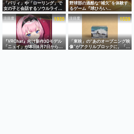
「パリィ」や「ローリング」で
野球部の過酷な“補欠”を体験す
女の子と会話するソウルライク
るゲーム『球ひろい
インタビュー
恋愛ゲーム『小早川さんはソウ
Simulator』が「1件」のウィッ
注目度
1925
注目度
1529
ルライク』無料公開。返事に失
シュリストをもとにチェコ語に
連載・特集一覧
敗すると「YOU DIED」
対応しSNSで話題に。『キング
ダム・カム』開発元やチェコの
殿堂入り記事
プロ野球選手から称賛の声
SNS拡散数が数千以上！ ページビュー数万以上！ などな
『VRChat』向け新作3Dモデル
「東映」の“あのオープニング映
ど。多くの人々に読まれた、電ファミ渾身の“殿堂入り”記
「ニュイ」が本日8月7日から
像”がアクリルブロックに。「東
事をまとめました。
BOOTHにて発売。瞳に光る星
映ヒストリカル グッズコレクシ
や感情豊かな表情が、小悪魔か
ョン」が8月下旬より発売
ゲームの企画書
わいい
名作ゲームクリエイターの方々に製作時のエピソードをお
聞きし、ヒットする企画（ゲーム）とは何か？を探ってい
きます。
赫本
この物語を解いてはいけない。『赫本』は、〈試験問題〉
の形をした短編ホラー小説集です。
新世代に訊く
これからのデジタルゲーム市場を担う若きクリエイター達
の姿を追い、彼らのルーツと情熱を探っていきます。
ゲーム世代の作家たち
ゲームに多大な影響を受けた作家さんに取材し、ゲームが