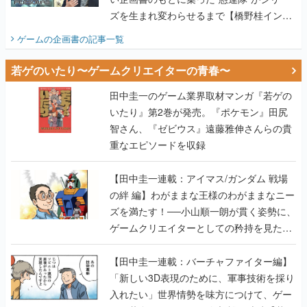
若ゲのいたり〜ゲームクリエイターの青春〜
田中圭一のゲーム業界取材マンガ『若ゲの
いたり』第2巻が発売。『ポケモン』田尻
智さん、『ゼビウス』遠藤雅伸さんらの貴
重なエピソードを収録
【田中圭一連載：アイマス/ガンダム 戦場
の絆 編】わがままな王様のわがままなニー
ズを満たす！──小山順一朗が貫く姿勢に、
ゲームクリエイターとしての矜持を見た
【若ゲのいたり最終回】
【田中圭一連載：バーチャファイター編】
「新しい3D表現のために、軍事技術を採り
入れたい」世界情勢を味方につけて、ゲー
ムに革命をもたらした鈴木 裕の功績【若ゲ
のいたり】
【田中圭一：若ゲのいたり】ゲーム開発統