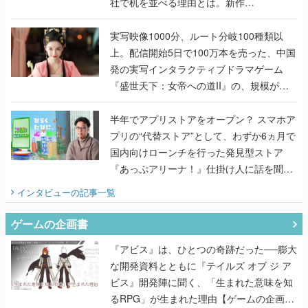
上。配信開始5日で100万本を売った、中国
発の実写インタラクティブドラマゲーム
『盛世天下：女帝への道II』の、規模が違
うこだわりをプロデューサーに聞いた
半年でアプリストアをオープン？ スマホア
プリの“代替ストア”として、わずか6ヵ月で
国内向けローンチを行った発見型ストア
『あっぷアリーナ！』仕掛け人に話を聞い
てみた
インタビュー
の記事一覧
ゲームの企画書
『アビス』は、ひとつの奇跡だった──膨大
な開発資料とともに『テイルズ オブ ジ ア
ビス』開発陣に聞く、「生まれた意味を知
るRPG」が生まれた理由【ゲームの企画
書】
なにが、人を「ロマンシング」させるの
か？『ロマサガ2』当時の企画書とキャラ