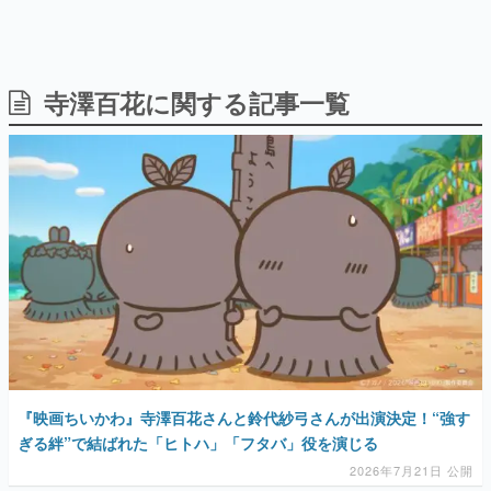
寺澤百花に関する記事一覧
日本のコンテンツ産業やカルチャーに与えた影響を探る企
画です。
日本モバイルゲーム産業史
日本のモバイルゲーム史における主要なトピック・タイト
ルを網羅するほか、開発者へのインタビューや識者による
解説を掲載。約20年の歴史が一望できる決定版！
若ゲのいたり〜ゲームクリエイターの青春〜
『うつヌケ』『ペンと箸』等で知られるマンガ家・田中圭
一先生によるゲーム業界レポートマンガです。
なんでゲームは面白い？
ゲーム開発者・hamatsu氏がゲームの魅力を画面や操作の
具体的な形から解き明かしていく、硬派で骨太な評論連載
です。
ゲームが変えた日本語
『映画ちいかわ』寺澤百花さんと鈴代紗弓さんが出演決定！“強す
「経験値」「裏技」「ラスボス」… ゲームにまつわる言葉
ぎる絆”で結ばれた「ヒトハ」「フタバ」役を演じる
の起源や用法の変遷を、コンピューター文化史研究家・タ
イニーP氏が徹底調査。
2026年7月21日 公開
カテゴリ
特集記事