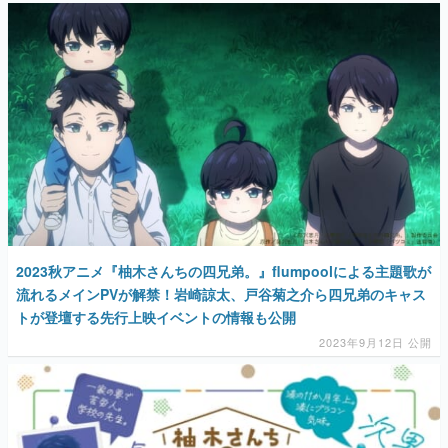
マンガ
女性向け
アプリレビュー
その他
2023秋アニメ『柚木さんちの四兄弟。』flumpoolによる主題歌が
電ファミニコゲーマーとは？
流れるメインPVが解禁！岩崎諒太、戸谷菊之介ら四兄弟のキャス
運営：株式会社マレ
トが登壇する先行上映イベントの情報も公開
2023年9月12日 公開