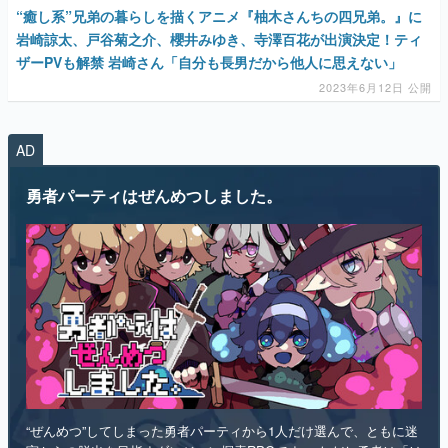
2023年6月12日 公開
AD
勇者パーティはぜんめつしました。
“ぜんめつ”してしまった勇者パーティから1人だけ選んで、ともに迷
宮からの脱出を目指すダンジョン探索RPGです。 ただし勇者は「は
い/いいえ」しか喋れず、魔法使いは魔法が使えず、戦士は可愛らし
い人形になっていて、僧侶は██を崇拝しています。誰を救うのかを
選ぶのは、あなたです。