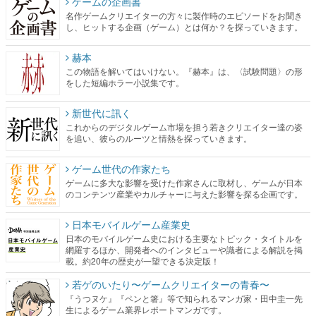
赫本
この物語を解いてはいけない。『赫本』は、〈試験問題〉の形
をした短編ホラー小説集です。
新世代に訊く
これからのデジタルゲーム市場を担う若きクリエイター達の姿
を追い、彼らのルーツと情熱を探っていきます。
ゲーム世代の作家たち
ゲームに多大な影響を受けた作家さんに取材し、ゲームが日本
のコンテンツ産業やカルチャーに与えた影響を探る企画です。
日本モバイルゲーム産業史
日本のモバイルゲーム史における主要なトピック・タイトルを
網羅するほか、開発者へのインタビューや識者による解説を掲
載。約20年の歴史が一望できる決定版！
若ゲのいたり〜ゲームクリエイターの青春〜
『うつヌケ』『ペンと箸』等で知られるマンガ家・田中圭一先
生によるゲーム業界レポートマンガです。
なんでゲームは面白い？
ゲーム開発者・hamatsu氏がゲームの魅力を画面や操作の具体的
な形から解き明かしていく、硬派で骨太な評論連載です。