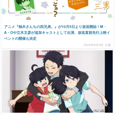
アニメ『柚木さんちの四兄弟。』が10月5日より放送開始！M・
A・Oや立木文彦が追加キャストとして出演、放送直前先行上映イ
ベントの開催も決定
2023年8月9日 公開
“癒し系”兄弟の暮らしを描くアニメ『柚木さんちの四兄弟。』に
岩崎諒太、戸谷菊之介、櫻井みゆき、寺澤百花が出演決定！ティ
ザーPVも解禁 岩崎さん「自分も長男だから他人に思えない」