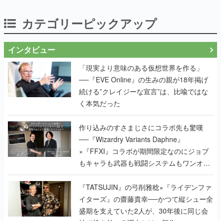
インタビュー
「現実より意味のある仮想世界を作る」
──『EVE Online』の生みの親が18年掲げ
続ける”クレイジーな宣言”は、比喩ではな
く本気だった
作り込みのすさまじさにコラボ先も驚嘆
──『Wizardry Variants Daphne』
×『FFXI』コラボが期間限定なのにジョブ
もキャラも武器も戦闘システムもワンオフ
で作り込まれた理由を両ディレクターに聞
く
『TATSUJIN』の弓削雅稔×『ライデンファ
イターズ』の齋藤貴幸──かつて縦シュー全
盛期を支えていた2人が、30年後に同じ会
社で机を並べる理由とは。新作
『TATSUJIN EXTREME』で初タッグを組
んだレジェンド2人に訊く開発秘話
実写映像1000分、ルート分岐100種類以