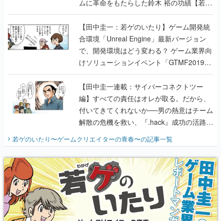
合環境「Unreal Engine」最新バージョン
で、開発環境はどう変わる？ ゲーム業界向
けソリューションイベント「GTMF2019」
に行って、より理解を深めよう【PR】
【田中圭一連載：サイバーコネクトツー
編】すべての責任はオレが取る。だから、
付いてきてくれないか──男の熱意はチーム
解散の危機を救い、『.hack』成功の活路を
開く。業界の快男児・松山 洋に流れる血は
若ゲのいたり〜ゲームクリエイターの青春〜
の記事一覧
『少年ジャンプ』色だった【若ゲのいた
り】
X
Youtube