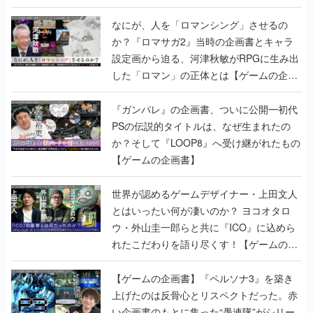
設定画から迫る、河津秋敏がRPGに生み出
した「ロマン」の正体とは【ゲームの企画
書】
『ガンパレ』の企画書、ついに公開━初代
PSの伝説的タイトルは、なぜ生まれたの
か？そして『LOOP8』へ受け継がれたもの
【ゲームの企画書】
世界が認めるゲームデザイナー・上田文人
とはいったい何が凄いのか？ ヨコオタロ
ウ・外山圭一郎らと共に『ICO』に込めら
れたこだわりを語り尽くす！【ゲームの企
画書】
【ゲームの企画書】『ペルソナ3』を築き
上げたのは反骨心とリスペクトだった。赤
い企画書のもとに集った“愚連隊”がシリー
ズを生まれ変わらせるまで【橋野桂インタ
ビュー】
ゲームの企画書
の記事一覧