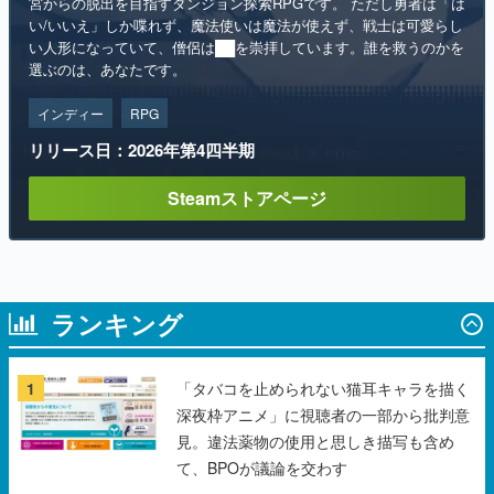
インディー
RPG
リリース日：2026年第4四半期
Steamストアページ
ランキング
1
「タバコを止められない猫耳キャラを描く
深夜枠アニメ」に視聴者の一部から批判意
見。違法薬物の使用と思しき描写も含め
て、BPOが議論を交わす
2
『超かぐや姫！』本編の“10年後”を描く
『超かぐやメシ！』Web連載決定。新たな
Webマンガレーベル「ビビビコミック」に