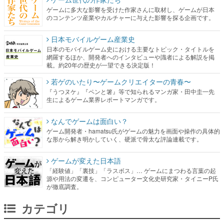
日本モバイルゲーム産業史
日本のモバイルゲーム史における主要なトピック・タイトルを
網羅するほか、開発者へのインタビューや識者による解説を掲
載。約20年の歴史が一望できる決定版！
若ゲのいたり〜ゲームクリエイターの青春〜
『うつヌケ』『ペンと箸』等で知られるマンガ家・田中圭一先
生によるゲーム業界レポートマンガです。
なんでゲームは面白い？
ゲーム開発者・hamatsu氏がゲームの魅力を画面や操作の具体的
な形から解き明かしていく、硬派で骨太な評論連載です。
ゲームが変えた日本語
「経験値」「裏技」「ラスボス」… ゲームにまつわる言葉の起
源や用法の変遷を、コンピューター文化史研究家・タイニーP氏
が徹底調査。
カテゴリ
特集記事
マンガ