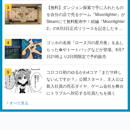
2』の9月2日正式リリースを記念したキャ
ンペーン
4
ゴッホの名画『ローヌ川の星月夜』をあし
らった傘やトートバッグなどが登場。8月7
日21時より2日間限定で予約販売
5
コロコロ初のゆるかわ4コマ『まだサ終し
ないんですか？』公開スタート。主人公は
新入社員の侘石ダイヤ、ゲーム会社を舞台
にトラブルへ対応する社員たちを描く
すべて見る