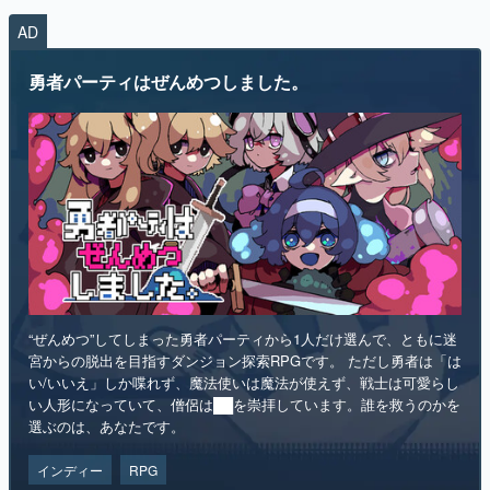
勇者パーティはぜんめつしました。
“ぜんめつ”してしまった勇者パーティから1人だけ選んで、ともに迷
宮からの脱出を目指すダンジョン探索RPGです。 ただし勇者は「は
い/いいえ」しか喋れず、魔法使いは魔法が使えず、戦士は可愛らし
い人形になっていて、僧侶は██を崇拝しています。誰を救うのかを
選ぶのは、あなたです。
インディー
RPG
リリース日：2026年第4四半期
Steamストアページ