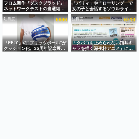
フロム新作『ダスクブラッド』
「パリィ」や「ローリング」で
ネットワークテストの当選結果
女の子と会話するソウルライク
インタビュー
が8月7日22時に発表。応募サイ
恋愛ゲーム『小早川さんはソウ
注目度
6886
注目度
6710
トのマイページから確認可能、
ルライク』無料公開。返事に失
連載・特集一覧
テスト実施は8月21日～24日
敗すると「YOU DIED」
殿堂入り記事
SNS拡散数が数千以上！ ページビュー数万以上！ などな
『FF10』の“ブリッツボール”が
「タバコを止められない猫耳キ
ど。多くの人々に読まれた、電ファミ渾身の“殿堂入り”記
クッション化。25周年記念展
ャラを描く深夜枠アニメ」に視
事をまとめました。
「FINAL FANTASY X
聴者の一部から批判意見。違法
MUSEUM-幻光の記憶-」のグッ
薬物の使用と思しき描写も含め
ゲームの企画書
ズ情報が一部公開
て、BPOが議論を交わす
名作ゲームクリエイターの方々に製作時のエピソードをお
聞きし、ヒットする企画（ゲーム）とは何か？を探ってい
きます。
赫本
この物語を解いてはいけない。『赫本』は、〈試験問題〉
の形をした短編ホラー小説集です。
新世代に訊く
これからのデジタルゲーム市場を担う若きクリエイター達
の姿を追い、彼らのルーツと情熱を探っていきます。
ゲーム世代の作家たち
ゲームに多大な影響を受けた作家さんに取材し、ゲームが