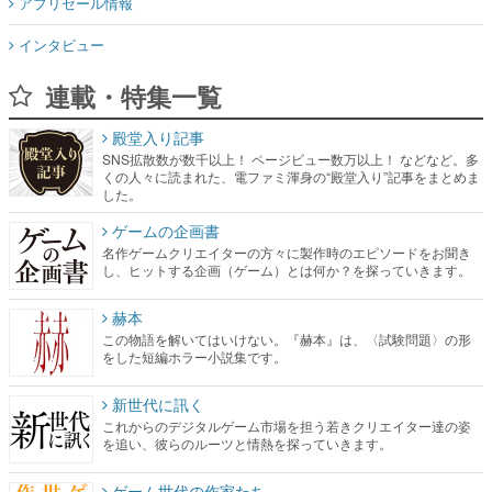
連載・特集一覧
殿堂入り記事
SNS拡散数が数千以上！ ページビュー数万以上！ などなど。多
くの人々に読まれた、電ファミ渾身の“殿堂入り”記事をまとめま
した。
ゲームの企画書
名作ゲームクリエイターの方々に製作時のエピソードをお聞き
し、ヒットする企画（ゲーム）とは何か？を探っていきます。
赫本
この物語を解いてはいけない。『赫本』は、〈試験問題〉の形
をした短編ホラー小説集です。
新世代に訊く
これからのデジタルゲーム市場を担う若きクリエイター達の姿
を追い、彼らのルーツと情熱を探っていきます。
ゲーム世代の作家たち
ゲームに多大な影響を受けた作家さんに取材し、ゲームが日本
のコンテンツ産業やカルチャーに与えた影響を探る企画です。