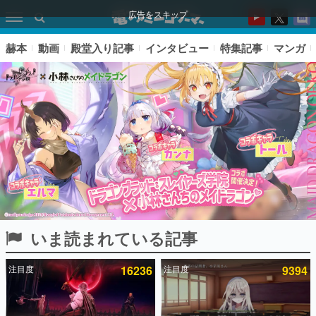
広告をスキップ
赫本
動画
殿堂入り記事
インタビュー
特集記事
マンガ
いま読まれている記事
ピックアップ
注目度
16236
注目度
9394
電ファミのいま読まれている記事ランキング
アプリセール情報