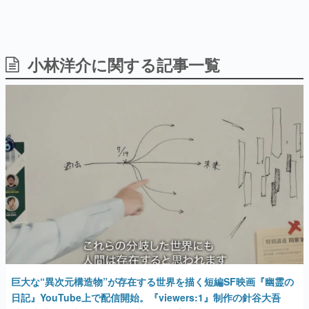
小林洋介に関する記事一覧
日本のコンテンツ産業やカルチャーに与えた影響を探る企
画です。
日本モバイルゲーム産業史
日本のモバイルゲーム史における主要なトピック・タイト
ルを網羅するほか、開発者へのインタビューや識者による
解説を掲載。約20年の歴史が一望できる決定版！
若ゲのいたり〜ゲームクリエイターの青春〜
『うつヌケ』『ペンと箸』等で知られるマンガ家・田中圭
一先生によるゲーム業界レポートマンガです。
なんでゲームは面白い？
ゲーム開発者・hamatsu氏がゲームの魅力を画面や操作の
具体的な形から解き明かしていく、硬派で骨太な評論連載
です。
ゲームが変えた日本語
「経験値」「裏技」「ラスボス」… ゲームにまつわる言葉
巨大な“異次元構造物”が存在する世界を描く短編SF映画『幽霊の
の起源や用法の変遷を、コンピューター文化史研究家・タ
イニーP氏が徹底調査。
日記』YouTube上で配信開始。『viewers:1』制作の針谷大吾
氏・小林洋介氏コンビによる新作。予告では不穏な雰囲気が漂う
カテゴリ
2025年2月12日 公開
特集記事