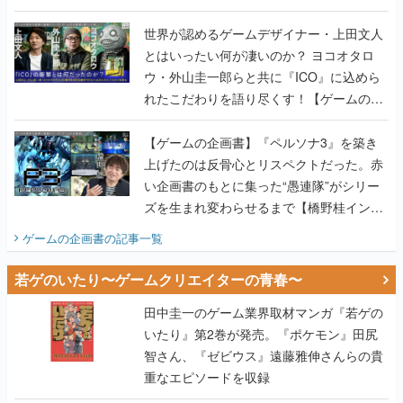
ウ・外山圭一郎らと共に『ICO』に込めら
れたこだわりを語り尽くす！【ゲームの企
画書】
【ゲームの企画書】『ペルソナ3』を築き
上げたのは反骨心とリスペクトだった。赤
い企画書のもとに集った“愚連隊”がシリー
ズを生まれ変わらせるまで【橋野桂インタ
ビュー】
ゲームの企画書
の記事一覧
若ゲのいたり〜ゲームクリエイターの青春〜
田中圭一のゲーム業界取材マンガ『若ゲの
いたり』第2巻が発売。『ポケモン』田尻
智さん、『ゼビウス』遠藤雅伸さんらの貴
重なエピソードを収録
【田中圭一連載：アイマス/ガンダム 戦場
の絆 編】わがままな王様のわがままなニー
ズを満たす！──小山順一朗が貫く姿勢に、