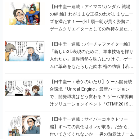
ゲームクリエイターとしての矜持を見た
【若ゲのいたり最終回】
【田中圭一連載：バーチャファイター編】
「新しい3D表現のために、軍事技術を採り
入れたい」世界情勢を味方につけて、ゲー
ムに革命をもたらした鈴木 裕の功績【若ゲ
のいたり】
【田中圭一：若ゲのいたり】ゲーム開発統
合環境「Unreal Engine」最新バージョン
で、開発環境はどう変わる？ ゲーム業界向
けソリューションイベント「GTMF2019」
に行って、より理解を深めよう【PR】
【田中圭一連載：サイバーコネクトツー
編】すべての責任はオレが取る。だから、
付いてきてくれないか──男の熱意はチーム
解散の危機を救い、『.hack』成功の活路を
開く。業界の快男児・松山 洋に流れる血は
若ゲのいたり〜ゲームクリエイターの青春〜
の記事一覧
『少年ジャンプ』色だった【若ゲのいた