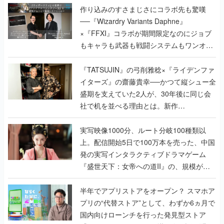
もキャラも武器も戦闘システムもワンオフ
で作り込まれた理由を両ディレクターに聞
く
『TATSUJIN』の弓削雅稔×『ライデンファ
イターズ』の齋藤貴幸──かつて縦シュー全
盛期を支えていた2人が、30年後に同じ会
社で机を並べる理由とは。新作
『TATSUJIN EXTREME』で初タッグを組
んだレジェンド2人に訊く開発秘話
実写映像1000分、ルート分岐100種類以
上。配信開始5日で100万本を売った、中国
発の実写インタラクティブドラマゲーム
『盛世天下：女帝への道II』の、規模が違
うこだわりをプロデューサーに聞いた
半年でアプリストアをオープン？ スマホア
プリの“代替ストア”として、わずか6ヵ月で
国内向けローンチを行った発見型ストア
『あっぷアリーナ！』仕掛け人に話を聞い
てみた
インタビュー
の記事一覧