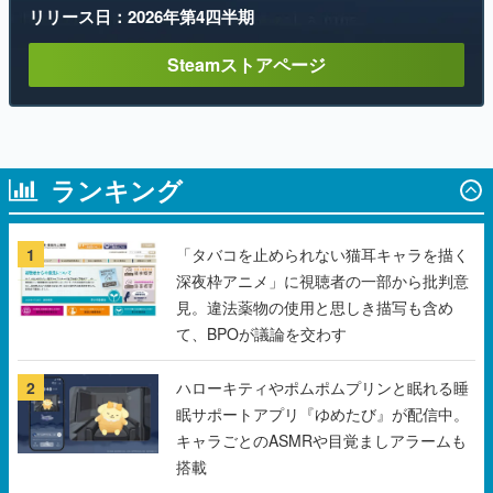
ランキング
1
「タバコを止められない猫耳キャラを描く
深夜枠アニメ」に視聴者の一部から批判意
見。違法薬物の使用と思しき描写も含め
て、BPOが議論を交わす
2
ハローキティやポムポムプリンと眠れる睡
眠サポートアプリ『ゆめたび』が配信中。
キャラごとのASMRや目覚ましアラームも
搭載
3
【無料】ダンジョン探索で手に入れたもの
を自分の店で売るゲーム『Moonlighter』が
Steamにて無料配布中！続編『Moonlighter