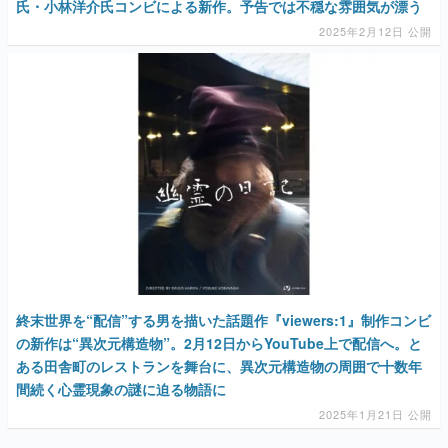
マンガ
女性向け
アプリレビュー
その他
電ファミニコゲーマーとは？
運営：株式会社マレ
終末世界を“配信”する男を描いた話題作『viewers:1』制作コンビ
の新作は“異次元構造物”。2月12日からYouTube上で配信へ。と
ある田舎町のレストランを舞台に、異次元構造物の周囲で十数年
間続く心霊現象の謎に迫る物語に
2025年1月21日 公開
AD