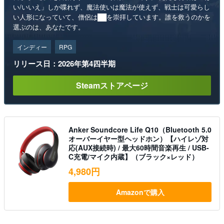
い/いいえ」しか喋れず、魔法使いは魔法が使えず、戦士は可愛らし
い人形になっていて、僧侶は██を崇拝しています。誰を救うのかを
選ぶのは、あなたです。
インディー
RPG
リリース日：2026年第4四半期
Steamストアページ
Anker Soundcore Life Q10（Bluetooth 5.0
オーバーイヤー型ヘッドホン）【ハイレゾ対
応(AUX接続時) / 最大60時間音楽再生 / USB-
C充電/マイク内蔵】（ブラック×レッド）
4,980円
Amazonで購入