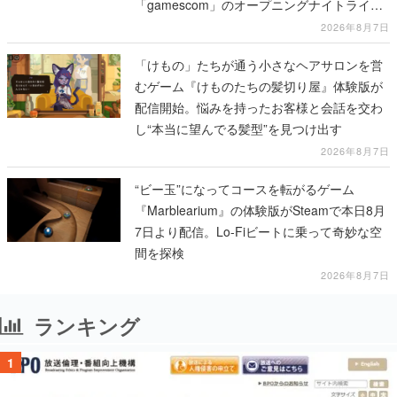
「gamescom」のオープニングナイトライブ
にてディレクターの浜口直樹氏が登壇する予
2026年8月7日
定
「けもの」たちが通う小さなヘアサロンを営
むゲーム『けものたちの髪切り屋』体験版が
配信開始。悩みを持ったお客様と会話を交わ
し“本当に望んでる髪型”を見つけ出す
2026年8月7日
“ビー玉”になってコースを転がるゲーム
『Marblearium』の体験版がSteamで本日8月
7日より配信。Lo-Fiビートに乗って奇妙な空
間を探検
2026年8月7日
ランキング
1