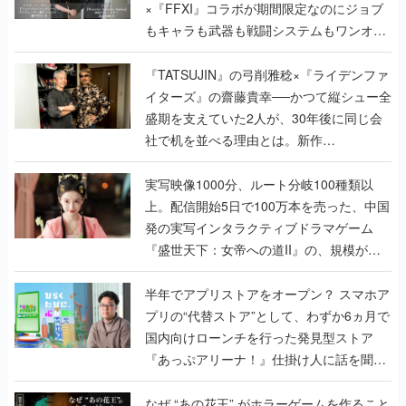
×『FFXI』コラボが期間限定なのにジョブ
もキャラも武器も戦闘システムもワンオフ
で作り込まれた理由を両ディレクターに聞
く
『TATSUJIN』の弓削雅稔×『ライデンファ
イターズ』の齋藤貴幸──かつて縦シュー全
盛期を支えていた2人が、30年後に同じ会
社で机を並べる理由とは。新作
『TATSUJIN EXTREME』で初タッグを組
んだレジェンド2人に訊く開発秘話
実写映像1000分、ルート分岐100種類以
上。配信開始5日で100万本を売った、中国
発の実写インタラクティブドラマゲーム
『盛世天下：女帝への道II』の、規模が違
うこだわりをプロデューサーに聞いた
半年でアプリストアをオープン？ スマホア
プリの“代替ストア”として、わずか6ヵ月で
国内向けローンチを行った発見型ストア
『あっぷアリーナ！』仕掛け人に話を聞い
てみた
なぜ “あの花王” がホラーゲームを作ること