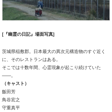
[『幽霊の日記』場面写真]
茨城県稲敷郡。日本最大の異次元構造物のすぐ近く
に、そのレストランはある。
そこでは十数年間、心霊現象が起こり続けていた
——。
（キャスト）
飯田芳
鳥谷宏之
守重真平