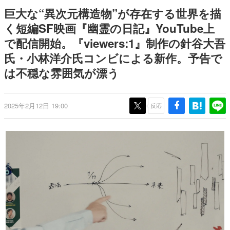
日本のコンテンツ産業やカルチャーに与えた影響を探る企
巨大な“異次元構造物”が存在する世界を描
画です。
く短編SF映画『幽霊の日記』YouTube上
日本モバイルゲーム産業史
で配信開始。『viewers:1』制作の針谷大吾
日本のモバイルゲーム史における主要なトピック・タイト
ルを網羅するほか、開発者へのインタビューや識者による
氏・小林洋介氏コンビによる新作。予告で
解説を掲載。約20年の歴史が一望できる決定版！
は不穏な雰囲気が漂う
若ゲのいたり〜ゲームクリエイターの青春〜
『うつヌケ』『ペンと箸』等で知られるマンガ家・田中圭
一先生によるゲーム業界レポートマンガです。
2025年2月12日 19:00
反応
なんでゲームは面白い？
ゲーム開発者・hamatsu氏がゲームの魅力を画面や操作の
具体的な形から解き明かしていく、硬派で骨太な評論連載
です。
ゲームが変えた日本語
「経験値」「裏技」「ラスボス」… ゲームにまつわる言葉
の起源や用法の変遷を、コンピューター文化史研究家・タ
イニーP氏が徹底調査。
カテゴリ
特集記事