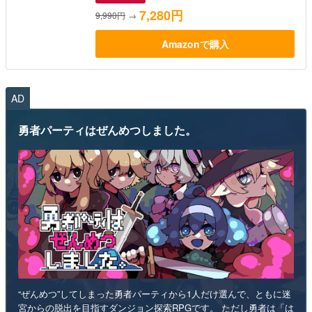
7,280円
9,990円
→
Amazonで購入
AD
勇者パーティはぜんめつしました。
“ぜんめつ”してしまった勇者パーティから1人だけ選んで、ともに迷
宮からの脱出を目指すダンジョン探索RPGです。 ただし勇者は「は