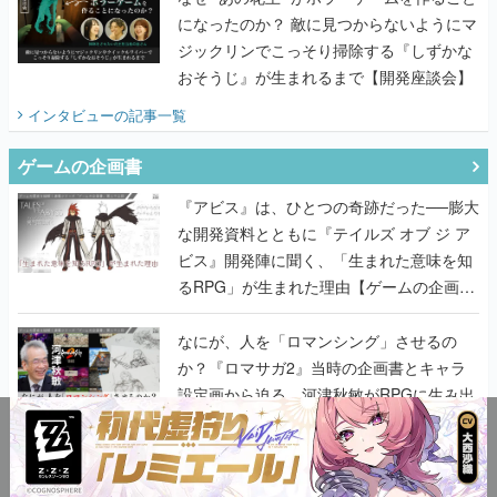
になったのか？ 敵に見つからないようにマ
ジックリンでこっそり掃除する『しずかな
おそうじ』が生まれるまで【開発座談会】
インタビュー
の記事一覧
ゲームの企画書
『アビス』は、ひとつの奇跡だった──膨大
な開発資料とともに『テイルズ オブ ジ ア
ビス』開発陣に聞く、「生まれた意味を知
るRPG」が生まれた理由【ゲームの企画
書】
なにが、人を「ロマンシング」させるの
か？『ロマサガ2』当時の企画書とキャラ
設定画から迫る、河津秋敏がRPGに生み出
した「ロマン」の正体とは【ゲームの企画
書】
『ガンパレ』の企画書、ついに公開━初代