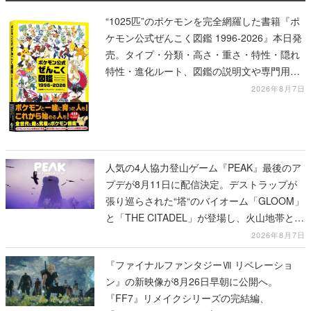
“1025匹”のポケモンを完全網羅した書籍『ポ
ケモン公式ぜんこく図鑑 1996-2026』本日発
売。タイプ・分類・高さ・重さ・特性・隠れ
特性・進化ルート、図鑑の説明文や専門用語
の解説も収録
2026年8月7日
人気の4人協力登山ゲーム『PEAK』最後のア
プデが8月11日に配信決定。デストラップが
張り巡らされた“塔“のバイオーム「GLOOM」
と「THE CITADEL」が登場し、火山地帯と入
れ替わる
2026年8月7日
『ファイナルファンタジーⅦ リベレーショ
ン』の新映像が8月26日早朝に公開へ。
『FF7』リメイクシリーズの完結編、