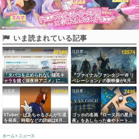
インタビュー
連載・特集一覧
殿堂入り記事
いま読まれている記事
SNS拡散数が数千以上！ ページビュー数万以上！ などな
ど。多くの人々に読まれた、電ファミ渾身の“殿堂入り”記
事をまとめました。
注目度
42196
注目度
13574
ゲームの企画書
名作ゲームクリエイターの方々に製作時のエピソードをお
聞きし、ヒットする企画（ゲーム）とは何か？を探ってい
「タバコを止められない猫耳キ
『ファイナルファンタジーⅦ リ
きます。
ャラを描く深夜枠アニメ」に視
ベレーション』の新映像が8月
赫本
聴者の一部から批判意見。違法
26日早朝に公開へ。『FF7』リ
この物語を解いてはいけない。『赫本』は、〈試験問題〉
注目度
10714
注目度
7436
薬物の使用と思しき描写も含め
メイクシリーズの完結編、
の形をした短編ホラー小説集です。
て、BPOが議論を交わす
「gamescom」のオープニング
ナイトライブにてディレクター
の浜口直樹氏が登壇する予定
新世代に訊く
VTuber・ばあちゃるさんが引退
ゴッホの名画『ローヌ川の星月
これからのデジタルゲーム市場を担う若きクリエイター達
の姿を追い、彼らのルーツと情熱を探っていきます。
を発表。時期などの詳細は8月9
夜』をあしらった傘やトートバ
日15時からの配信で説明
ッグなどが登場。8月7日21時よ
り2日間限定で予約販売
ゲーム世代の作家たち
ホーム
ニュース
ゲームに多大な影響を受けた作家さんに取材し、ゲームが