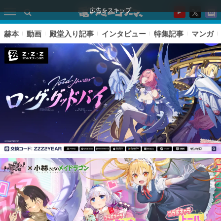
広告をスキップ
赫本
動画
殿堂入り記事
インタビュー
特集記事
マンガ
ピックアップ
電ファミのいま読まれている記事ランキング
アプリセール情報