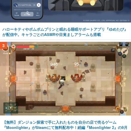
ハローキティやポムポムプリンと眠れる睡眠サポートアプリ『ゆめたび』
が配信中。キャラごとのASMRや目覚ましアラームも搭載
3
【無料】ダンジョン探索で手に入れたものを自分の店で売るゲーム
『Moonlighter』がSteamにて無料配布中！続編『Moonlighter 2』の9月