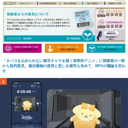
「タバコを止められない猫耳キャラを描く深夜枠アニメ」に視聴者の一部
から批判意見。違法薬物の使用と思しき描写も含めて、BPOが議論を交わ
す
2