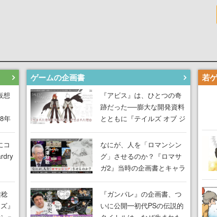
ゲームの企画書
仮想
『アビス』は、ひとつの奇
跡だった──膨大な開発資料
18年
とともに『テイルズ オブ ジ
な宣
アビス』開発陣に聞く、
気だ
「生まれた意味を知る
にコ
なにが、人を「ロマンシン
RPG」が生まれた理由【ゲ
dry
グ」させるのか？『ロマサ
ームの企画書】
ガ2』当時の企画書とキャラ
間限
設定画から迫る、河津秋敏
ラも
がRPGに生み出した「ロマ
雅稔
『ガンパレ』の企画書、つ
ワン
ン」の正体とは【ゲームの
ーズ』
いに公開━初代PSの伝説的
由を
企画書】