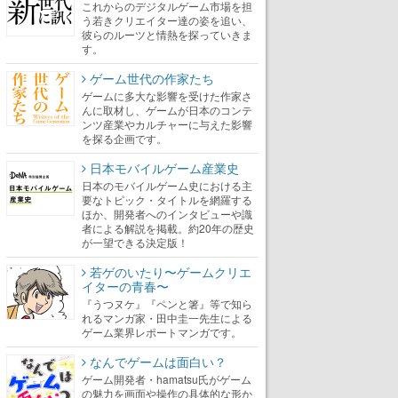
これからのデジタルゲーム市場を担
う若きクリエイター達の姿を追い、
彼らのルーツと情熱を探っていきま
す。
ゲーム世代の作家たち
ゲームに多大な影響を受けた作家さ
んに取材し、ゲームが日本のコンテ
ンツ産業やカルチャーに与えた影響
を探る企画です。
日本モバイルゲーム産業史
日本のモバイルゲーム史における主
要なトピック・タイトルを網羅する
ほか、開発者へのインタビューや識
者による解説を掲載。約20年の歴史
が一望できる決定版！
若ゲのいたり〜ゲームクリエ
イターの青春〜
『うつヌケ』『ペンと箸』等で知ら
れるマンガ家・田中圭一先生による
ゲーム業界レポートマンガです。
なんでゲームは面白い？
ゲーム開発者・hamatsu氏がゲーム
の魅力を画面や操作の具体的な形か