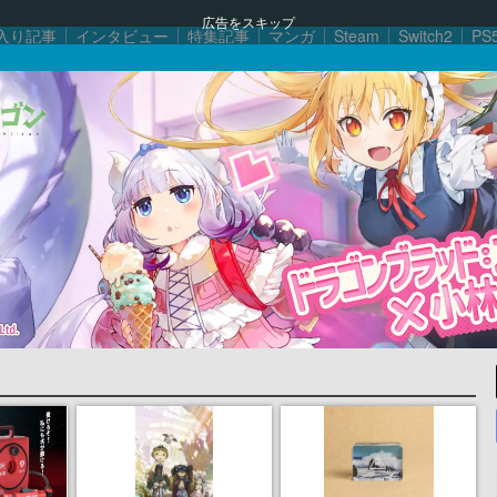
広告をスキップ
入り記事
インタビュー
特集記事
マンガ
Steam
Switch2
PS