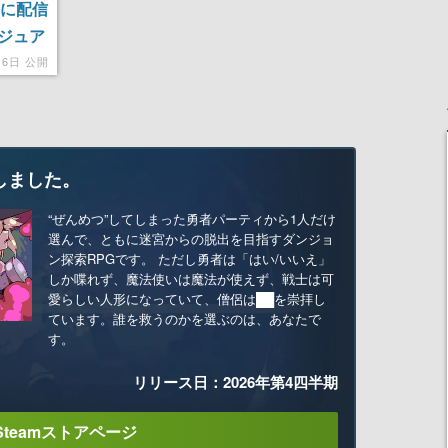
日に配信
ジュア
16日 公開
しました。
“ぜんめつ”してしまった勇者パーティから1人だけ
選んで、ともに迷宮からの脱出を目指すダンジョ
ン探索RPGです。 ただし勇者は「はい/いいえ」
しか喋れず、魔法使いは魔法が使えず、戦士は可
愛らしい人形になっていて、僧侶は██を崇拝し
ています。誰を救うのかを選ぶのは、あなたで
す。
リリース日：2026年第4四半期
Steamストアページ