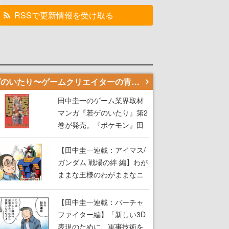
RSSで更新情報を受け取る
若ゲのいたり〜ゲームクリエイターの青春〜
田中圭一のゲーム業界取材
マンガ『若ゲのいたり』第2
巻が発売。『ポケモン』田
尻智さん、『ゼビウス』遠
藤雅伸さんらの貴重なエピ
【田中圭一連載：アイマス/
ソードを収録
ガンダム 戦場の絆 編】わが
ままな王様のわがままなニ
ーズを満たす！──小山順一
朗が貫く姿勢に、ゲームク
【田中圭一連載：バーチャ
リエイターとしての矜持を
ファイター編】「新しい3D
見た【若ゲのいたり最終
表現のために、軍事技術を