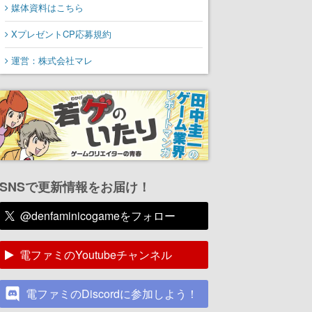
媒体資料はこちら
XプレゼントCP応募規約
運営：株式会社マレ
SNSで更新情報をお届け！
@denfaminicogameをフォロー
電ファミのYoutubeチャンネル
電ファミのDiscordに参加しよう！