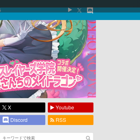
5
X
Youtube
Discord
RSS