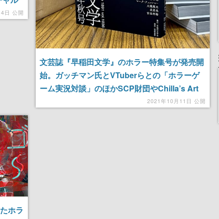
月4日 公開
文芸誌『早稲田文学』のホラー特集号が発売開
始。ガッチマン氏とVTuberらとの「ホラーゲ
ーム実況対談」のほかSCP財団やChilla’s Art
も
2021年10月11日 公開
したホラ