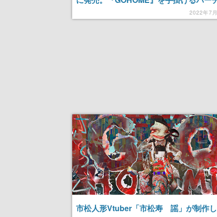
市松人形「市松寿ゞ謡さん」の最新作
2022年7
市松人形Vtuber「市松寿ゞ謡」が制作