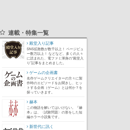
連載・特集一覧
殿堂入り記事
SNS拡散数が数千以上！ ページビュ
ー数万以上！ などなど。多くの人々
に読まれた、電ファミ渾身の“殿堂入
り”記事をまとめました。
ゲームの企画書
名作ゲームクリエイターの方々に製
作時のエピソードをお聞きし、ヒッ
トする企画（ゲーム）とは何か？を
探っていきます。
赫本
この物語を解いてはいけない。『赫
本』は、〈試験問題〉の形をした短
編ホラー小説集です。
新世代に訊く