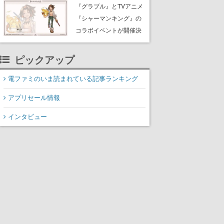
Rewards Program」を発
『グラブル』とTVアニメ
表
『シャーマンキング』の
コラボイベントが開催決
定！麻倉葉（CV：日笠陽
子）のビジュアルも公開
ピックアップ
電ファミのいま読まれている記事ランキング
アプリセール情報
インタビュー