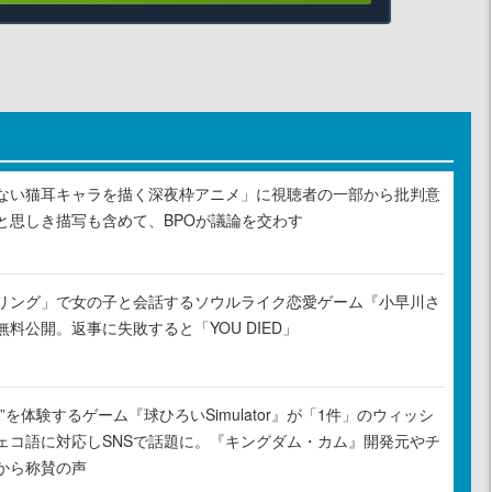
ない猫耳キャラを描く深夜枠アニメ」に視聴者の一部から批判意
と思しき描写も含めて、BPOが議論を交わす
リング」で女の子と会話するソウルライク恋愛ゲーム『小早川さ
料公開。返事に失敗すると「YOU DIED」
”を体験するゲーム『球ひろいSimulator』が「1件」のウィッシ
ェコ語に対応しSNSで話題に。『キングダム・カム』開発元やチ
から称賛の声