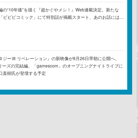
の“10年後”を描く『超かぐやメシ！』Web連載決定。新たな
ル「ビビビコミック」にて特別話が掲載スタート、あのお話には…
タジーⅦ リベレーション』の新映像が8月26日早朝に公開へ。
リーズの完結編、「gamescom」のオープニングナイトライブに
口直樹氏が登壇する予定