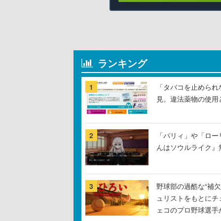
ランキング
1
「タバコを止められ
見。違法薬物の使用
2
「パリィ」や「ロー
んはソウルライク』無
3
野球部の過酷な“補欠
ュリストをもとにチ
ェコのプロ野球選手