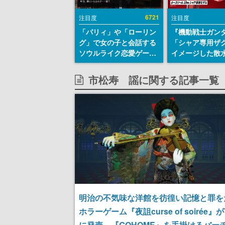
6721
注目度
注目度
「パリィ」や「ローリン
『機動戦士ガン
グ」で女の子と会話する
「シャア専用ザ
ソウルライク恋愛ゲーム
イメージした散
『小早川さんはソウルラ
リールが予約開
イク』無料公開。返事に
にはシャアのパ
市松寿ゞ謡に関する記事一覧
失敗すると「YOU
マークやジオン
DIED」
エンブレム、型
どを配置
明治の不気味な洋館を彷徨い記憶と罪を
ホラーゲーム『夜詛curse of soirée』
に発売。『GOHOME』を手掛けるバー