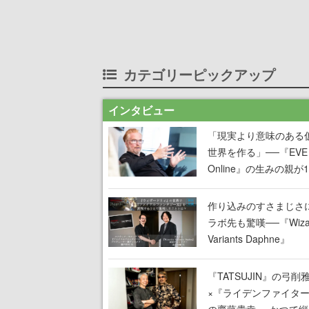
カテゴリーピックアップ
インタビュー
「現実より意味のある
世界を作る」──『EVE
Online』の生みの親が
掲げ続ける”クレイジー
言”は、比喩ではなく本
作り込みのすさまじさ
った
ラボ先も驚嘆──『Wizar
Variants Daphne』
×『FFXI』コラボが期
定なのにジョブもキャ
『TATSUJIN』の弓削
武器も戦闘システムも
×『ライデンファイタ
オフで作り込まれた理