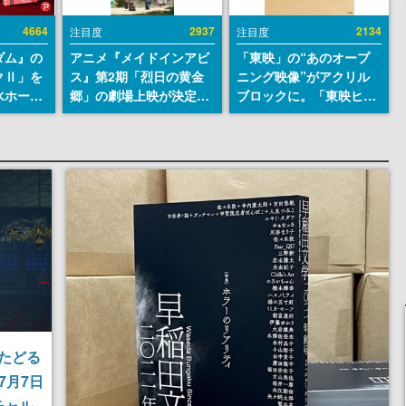
4664
2937
2134
注目度
注目度
ダム』の
アニメ『メイドインアビ
「東映」の“あのオープ
クⅡ」を
ス』第2期「烈日の黄金
ニング映像”がアクリル
水ホース
郷」の劇場上映が決定！
ブロックに。「東映ヒス
始。本体
レグ役・伊瀬茉莉也さん
トリカル グッズコレクシ
ーソナル
らが登壇する舞台挨拶も
ョン」が8月下旬より発
公国軍の
実施
売
式番号な
たどる
が7月7日
チャル