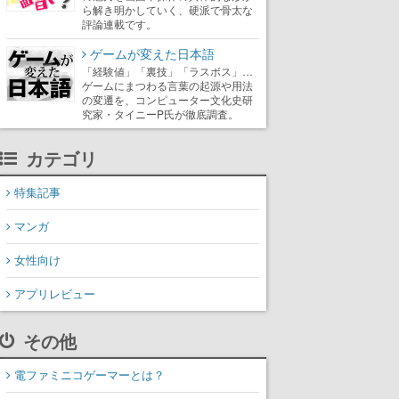
ら解き明かしていく、硬派で骨太な
評論連載です。
ゲームが変えた日本語
「経験値」「裏技」「ラスボス」…
ゲームにまつわる言葉の起源や用法
の変遷を、コンピューター文化史研
究家・タイニーP氏が徹底調査。
カテゴリ
特集記事
マンガ
女性向け
アプリレビュー
その他
電ファミニコゲーマーとは？