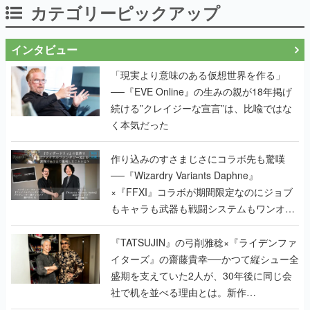
「現実より意味のある仮想世界を作る」
──『EVE Online』の生みの親が18年掲げ
続ける”クレイジーな宣言”は、比喩ではな
く本気だった
作り込みのすさまじさにコラボ先も驚嘆
──『Wizardry Variants Daphne』
×『FFXI』コラボが期間限定なのにジョブ
もキャラも武器も戦闘システムもワンオフ
で作り込まれた理由を両ディレクターに聞
く
『TATSUJIN』の弓削雅稔×『ライデンファ
イターズ』の齋藤貴幸──かつて縦シュー全
盛期を支えていた2人が、30年後に同じ会
社で机を並べる理由とは。新作
『TATSUJIN EXTREME』で初タッグを組
んだレジェンド2人に訊く開発秘話
実写映像1000分、ルート分岐100種類以
上。配信開始5日で100万本を売った、中国
発の実写インタラクティブドラマゲーム