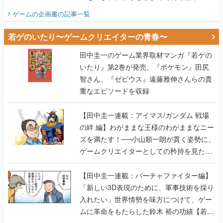
田中圭一のゲーム業界取材マンガ『若ゲの
いたり』第2巻が発売。『ポケモン』田尻
智さん、『ゼビウス』遠藤雅伸さんらの貴
重なエピソードを収録
【田中圭一連載：アイマス/ガンダム 戦場
の絆 編】わがままな王様のわがままなニー
ズを満たす！──小山順一朗が貫く姿勢に、
ゲームクリエイターとしての矜持を見た
【若ゲのいたり最終回】
【田中圭一連載：バーチャファイター編】
「新しい3D表現のために、軍事技術を採り
入れたい」世界情勢を味方につけて、ゲー
ムに革命をもたらした鈴木 裕の功績【若ゲ
のいたり】
【田中圭一：若ゲのいたり】ゲーム開発統
合環境「Unreal Engine」最新バージョン
で、開発環境はどう変わる？ ゲーム業界向