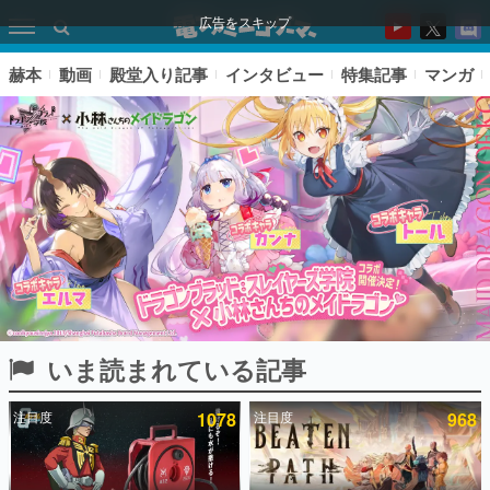
広告をスキップ
赫本
動画
殿堂入り記事
インタビュー
特集記事
マンガ
いま読まれている記事
ピックアップ
注目度
1078
注目度
968
電ファミのいま読まれている記事ランキング
アプリセール情報