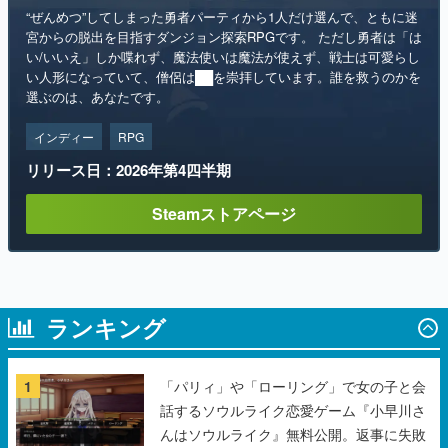
い人形になっていて、僧侶は██を崇拝しています。誰を救うのかを
選ぶのは、あなたです。
インディー
RPG
リリース日：2026年第4四半期
Steamストアページ
ランキング
1
「パリィ」や「ローリング」で女の子と会
話するソウルライク恋愛ゲーム『小早川さ
んはソウルライク』無料公開。返事に失敗
すると「YOU DIED」
2
『機動戦士ガンダム』の「シャア専用ザク