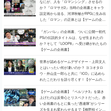
した「ロマン」の正体とは【ゲームの企画
書】
『ガンパレ』の企画書、ついに公開━初代
PSの伝説的タイトルは、なぜ生まれたの
か？そして『LOOP8』へ受け継がれたもの
【ゲームの企画書】
世界が認めるゲームデザイナー・上田文人
とはいったい何が凄いのか？ ヨコオタロ
ウ・外山圭一郎らと共に『ICO』に込めら
れたこだわりを語り尽くす！【ゲームの企
画書】
【ゲームの企画書】『ペルソナ3』を築き
上げたのは反骨心とリスペクトだった。赤
い企画書のもとに集った“愚連隊”がシリー
ズを生まれ変わらせるまで【橋野桂インタ
ビュー】
ゲームの企画書
の記事一覧
若ゲのいたり〜ゲームクリエイターの青春〜