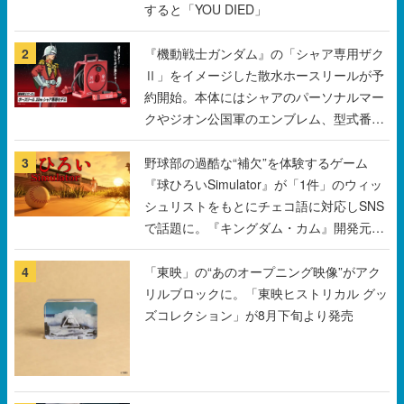
Ⅱ」をイメージした散水ホースリールが予
約開始。本体にはシャアのパーソナルマー
クやジオン公国軍のエンブレム、型式番号
などを配置
3
野球部の過酷な“補欠”を体験するゲーム
『球ひろいSimulator』が「1件」のウィッ
シュリストをもとにチェコ語に対応しSNS
で話題に。『キングダム・カム』開発元や
チェコのプロ野球選手から称賛の声
4
「東映」の“あのオープニング映像”がアク
リルブロックに。「東映ヒストリカル グッ
ズコレクション」が8月下旬より発売
5
不死身のニワトリと宇宙船を探索する“非常
に好評”なサバイバルゲーム
『Breathedge』が無料で配布中。入手でき