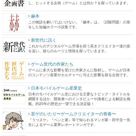
をした短編ホラー小説集です。
新世代に訊く
これからのデジタルゲーム市場を担う若きクリエイター達の姿
を追い、彼らのルーツと情熱を探っていきます。
ゲーム世代の作家たち
ゲームに多大な影響を受けた作家さんに取材し、ゲームが日本
のコンテンツ産業やカルチャーに与えた影響を探る企画です。
日本モバイルゲーム産業史
日本のモバイルゲーム史における主要なトピック・タイトルを
網羅するほか、開発者へのインタビューや識者による解説を掲
載。約20年の歴史が一望できる決定版！
若ゲのいたり〜ゲームクリエイターの青春〜
『うつヌケ』『ペンと箸』等で知られるマンガ家・田中圭一先
生によるゲーム業界レポートマンガです。
なんでゲームは面白い？
ゲーム開発者・hamatsu氏がゲームの魅力を画面や操作の具体的
な形から解き明かしていく、硬派で骨太な評論連載です。