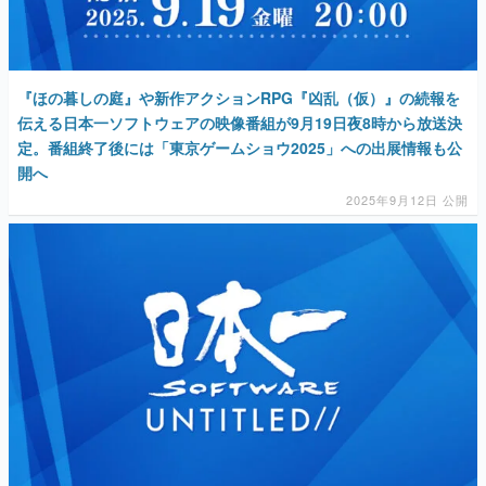
『ほの暮しの庭』や新作アクションRPG『凶乱（仮）』の続報を
伝える日本一ソフトウェアの映像番組が9月19日夜8時から放送決
定。番組終了後には「東京ゲームショウ2025」への出展情報も公
開へ
2025年9月12日 公開
「日本一ソフトウェア」完全新規となる5つのプロジェクトを一挙
発表。ダークファンタジーRPG『Curse』、横スクロールアクシ
ョン『GOBBLE』、アクションRPG『凶乱』、ホラーアドベンチ