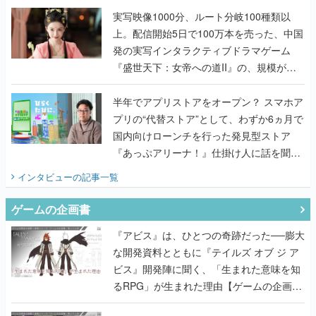
『盛世天下：女帝への道II』の、規模が違
うこだわりをプロデューサーに聞いた
半年でアプリストアをオープン？ スマホア
プリの“代替ストア”として、わずか6ヵ月で
国内向けローンチを行った発見型ストア
『あっぷアリーナ！』仕掛け人に話を聞い
てみた
インタビュー
の記事一覧
ゲームの企画書
『アビス』は、ひとつの奇跡だった──膨大
な開発資料とともに『テイルズ オブ ジ ア
ビス』開発陣に聞く、「生まれた意味を知
るRPG」が生まれた理由【ゲームの企画
書】
なにが、人を「ロマンシング」させるの
か？『ロマサガ2』当時の企画書とキャラ
設定画から迫る、河津秋敏がRPGに生み出