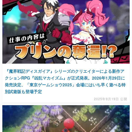
『魔界戦記ディスガイア』シリーズのクリエイターによる新作ア
クションRPG『凶乱マカイズム』が正式発表。2026年1月29日に
発売決定、「東京ゲームショウ2025」会場にはいち早く遊べる特
別試遊版も登場予定
2025年9月19日 公開