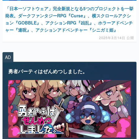
ャー『連呪』、アクションアドベンチャー『シニガミ姫』
2025年3月14日 公開
AD
勇者パーティはぜんめつしました。
“ぜんめつ”してしまった勇者パーティから1人だけ選んで、ともに迷
宮からの脱出を目指すダンジョン探索RPGです。 ただし勇者は「は
い/いいえ」しか喋れず、魔法使いは魔法が使えず、戦士は可愛らし