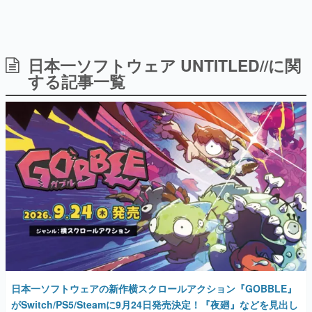
日本一ソフトウェア UNTITLED//に関
日本のコンテンツ産業やカルチャーに与えた影響を探る企
画です。
する記事一覧
日本モバイルゲーム産業史
日本のモバイルゲーム史における主要なトピック・タイト
ルを網羅するほか、開発者へのインタビューや識者による
解説を掲載。約20年の歴史が一望できる決定版！
若ゲのいたり〜ゲームクリエイターの青春〜
『うつヌケ』『ペンと箸』等で知られるマンガ家・田中圭
一先生によるゲーム業界レポートマンガです。
なんでゲームは面白い？
ゲーム開発者・hamatsu氏がゲームの魅力を画面や操作の
具体的な形から解き明かしていく、硬派で骨太な評論連載
です。
ゲームが変えた日本語
「経験値」「裏技」「ラスボス」… ゲームにまつわる言葉
の起源や用法の変遷を、コンピューター文化史研究家・タ
日本一ソフトウェアの新作横スクロールアクション『GOBBLE』
イニーP氏が徹底調査。
がSwitch/PS5/Steamに9月24日発売決定！『夜廻』などを見出し
た「日本一企画祭」で誕生した作品
カテゴリ
2026年3月11日 公開
特集記事