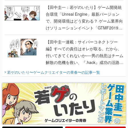
けソリューションイベント「GTMF2019」
に行って、より理解を深めよう【PR】
【田中圭一連載：サイバーコネクトツー
編】すべての責任はオレが取る。だから、
付いてきてくれないか──男の熱意はチーム
解散の危機を救い、『.hack』成功の活路を
開く。業界の快男児・松山 洋に流れる血は
若ゲのいたり〜ゲームクリエイターの青春〜
の記事一覧
『少年ジャンプ』色だった【若ゲのいた
り】
X
Youtube
Discord
RSS