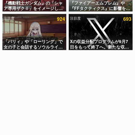
『機動戦士ガンダム』の「シャ
『ファイアーエムブレム』や
ア専用ザクⅡ」をイメージした
『FFタクティクス』に影響を受
インタビュー
散水ホースリールが予約開始。
けた新作戦略RPG『Beaten
注目度
924
注目度
693
本体にはシャアのパーソナルマ
Path』2027年に発売へ。
連載・特集一覧
ークやジオン公国軍のエンブレ
PC（Steam）、PS5、Xbox、
ム、型式番号などを配置
Switch向けにリリース予定
殿堂入り記事
SNS拡散数が数千以上！ ページビュー数万以上！ などな
「パリィ」や「ローリング」で
Xの収益分配プログラムが9月7
ど。多くの人々に読まれた、電ファミ渾身の“殿堂入り”記
女の子と会話するソウルライク
日をもって終了へ。新たな収益
事をまとめました。
恋愛ゲーム『小早川さんはソウ
化制度「Original Content
ルライク』無料公開。返事に失
Rewards Program」を発表
ゲームの企画書
敗すると「YOU DIED」
名作ゲームクリエイターの方々に製作時のエピソードをお
聞きし、ヒットする企画（ゲーム）とは何か？を探ってい
きます。
赫本
この物語を解いてはいけない。『赫本』は、〈試験問題〉
の形をした短編ホラー小説集です。
新世代に訊く
これからのデジタルゲーム市場を担う若きクリエイター達
の姿を追い、彼らのルーツと情熱を探っていきます。
ゲーム世代の作家たち
ゲームに多大な影響を受けた作家さんに取材し、ゲームが