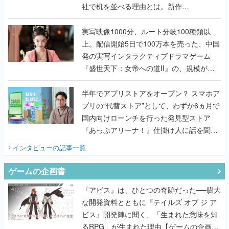
上。配信開始5日で100万本を売った、中国
発の実写インタラクティブドラマゲーム
『盛世天下：女帝への道II』の、規模が違
うこだわりをプロデューサーに聞いた
半年でアプリストアをオープン？ スマホア
プリの“代替ストア”として、わずか6ヵ月で
国内向けローンチを行った発見型ストア
『あっぷアリーナ！』仕掛け人に話を聞い
てみた
インタビュー
の記事一覧
ゲームの企画書
『アビス』は、ひとつの奇跡だった──膨大
な開発資料とともに『テイルズ オブ ジ ア
ビス』開発陣に聞く、「生まれた意味を知
るRPG」が生まれた理由【ゲームの企画
書】
なにが、人を「ロマンシング」させるの
か？『ロマサガ2』当時の企画書とキャラ