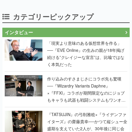
インタビュー
「現実より意味のある仮想世界を作る」
──『EVE Online』の生みの親が18年掲げ
続ける”クレイジーな宣言”は、比喩ではな
く本気だった
作り込みのすさまじさにコラボ先も驚嘆
──『Wizardry Variants Daphne』
×『FFXI』コラボが期間限定なのにジョブ
もキャラも武器も戦闘システムもワンオフ
で作り込まれた理由を両ディレクターに聞
く
『TATSUJIN』の弓削雅稔×『ライデンファ
イターズ』の齋藤貴幸──かつて縦シュー全
盛期を支えていた2人が、30年後に同じ会
社で机を並べる理由とは。新作
『TATSUJIN EXTREME』で初タッグを組
んだレジェンド2人に訊く開発秘話
実写映像1000分、ルート分岐100種類以