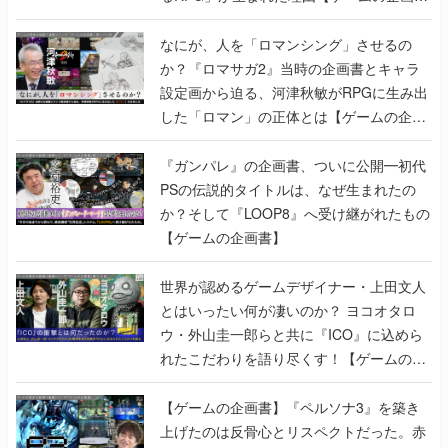
設定画から迫る、河津秋敏がRPGに生み出
した「ロマン」の正体とは【ゲームの企画
書】
『ガンパレ』の企画書、ついに公開━初代
PSの伝説的タイトルは、なぜ生まれたの
か？そして『LOOP8』へ受け継がれたもの
【ゲームの企画書】
世界が認めるゲームデザイナー・上田文人
とはいったい何が凄いのか？ ヨコオタロ
ウ・外山圭一郎らと共に『ICO』に込めら
れたこだわりを語り尽くす！【ゲームの企
画書】
【ゲームの企画書】『ペルソナ3』を築き
上げたのは反骨心とリスペクトだった。赤
い企画書のもとに集った“愚連隊”がシリー
ズを生まれ変わらせるまで【橋野桂インタ
ビュー】
ゲームの企画書
の記事一覧