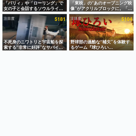
「パリィ」や「ローリング」で
「東映」の“あのオープニング映
女の子と会話するソウルライク
像”がアクリルブロックに。「東
インタビュー
恋愛ゲーム『小早川さんはソウ
映ヒストリカル グッズコレクシ
注目度
5181
注目度
5104
ルライク』無料公開。返事に失
ョン」が8月下旬より発売
連載・特集一覧
敗すると「YOU DIED」
殿堂入り記事
SNS拡散数が数千以上！ ページビュー数万以上！ などな
不死身のニワトリと宇宙船を探
野球部の過酷な“補欠”を体験す
ど。多くの人々に読まれた、電ファミ渾身の“殿堂入り”記
索する“非常に好評”なサバイバ
るゲーム『球ひろい
事をまとめました。
ルゲーム『Breathedge』が無
Simulator』が「1件」のウィッ
料で配布中。入手できる期間は8
シュリストをもとにチェコ語に
ゲームの企画書
月10日まで
対応しSNSで話題に。『キング
名作ゲームクリエイターの方々に製作時のエピソードをお
聞きし、ヒットする企画（ゲーム）とは何か？を探ってい
ダム・カム』開発元やチェコの
きます。
プロ野球選手から称賛の声
赫本
この物語を解いてはいけない。『赫本』は、〈試験問題〉
の形をした短編ホラー小説集です。
新世代に訊く
これからのデジタルゲーム市場を担う若きクリエイター達
の姿を追い、彼らのルーツと情熱を探っていきます。
ゲーム世代の作家たち
ゲームに多大な影響を受けた作家さんに取材し、ゲームが