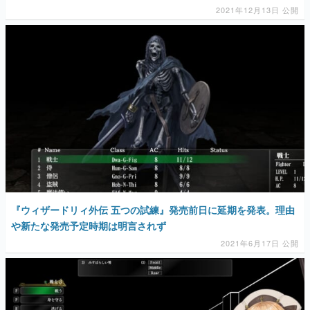
マンガ
女性向け
アプリレビュー
その他
電ファミニコゲーマーとは？
『ウィザードリィ外伝 五つの試練』発売前日に延期を発表。理由
運営：株式会社マレ
や新たな発売予定時期は明言されず
2021年6月17日 公開