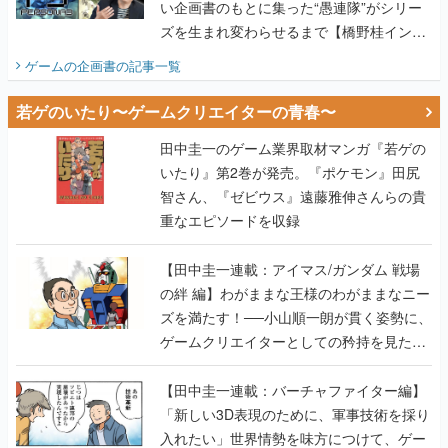
若ゲのいたり〜ゲームクリエイターの青春〜
田中圭一のゲーム業界取材マンガ『若ゲの
いたり』第2巻が発売。『ポケモン』田尻
智さん、『ゼビウス』遠藤雅伸さんらの貴
重なエピソードを収録
【田中圭一連載：アイマス/ガンダム 戦場
の絆 編】わがままな王様のわがままなニー
ズを満たす！──小山順一朗が貫く姿勢に、
ゲームクリエイターとしての矜持を見た
【若ゲのいたり最終回】
【田中圭一連載：バーチャファイター編】
「新しい3D表現のために、軍事技術を採り
入れたい」世界情勢を味方につけて、ゲー
ムに革命をもたらした鈴木 裕の功績【若ゲ
のいたり】
【田中圭一：若ゲのいたり】ゲーム開発統