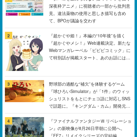
2
『超かぐや姫！』本編の“10年後”を描く
『超かぐやメシ！』Web連載決定。新たな
Webマンガレーベル「ビビビコミック」に
て特別話が掲載スタート、あのお話には…
まだ続きがある！
3
野球部の過酷な“補欠”を体験するゲーム
『球ひろいSimulator』が「1件」のウィッ
シュリストをもとにチェコ語に対応しSNS
で話題に。『キングダム・カム』開発元や
チェコのプロ野球選手から称賛の声
4
『ファイナルファンタジーⅦ リベレーショ
ン』の新映像が8月26日早朝に公開へ。
『FF7』リメイクシリーズの完結編、
「gamescom」のオープニングナイトライ
ブにてディレクターの浜口直樹氏が登壇す
る予定
5
ゴッホの名画『ローヌ川の星月夜』をあし