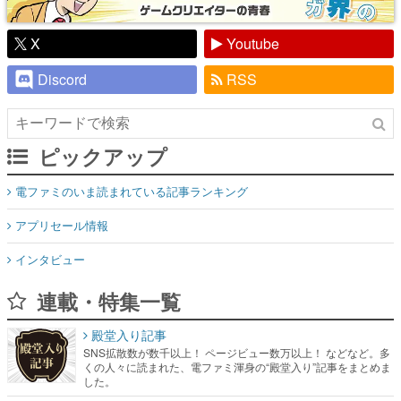
Discord
RSS
ピックアップ
電ファミのいま読まれている記事ランキング
アプリセール情報
インタビュー
連載・特集一覧
殿堂入り記事
SNS拡散数が数千以上！ ページビュー数万以上！ などなど。多
くの人々に読まれた、電ファミ渾身の“殿堂入り”記事をまとめま
した。
ゲームの企画書
名作ゲームクリエイターの方々に製作時のエピソードをお聞き
し、ヒットする企画（ゲーム）とは何か？を探っていきます。