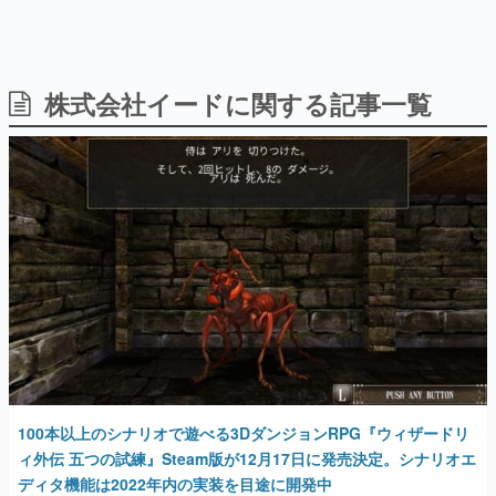
株式会社イードに関する記事一覧
日本のコンテンツ産業やカルチャーに与えた影響を探る企
画です。
日本モバイルゲーム産業史
日本のモバイルゲーム史における主要なトピック・タイト
ルを網羅するほか、開発者へのインタビューや識者による
解説を掲載。約20年の歴史が一望できる決定版！
若ゲのいたり〜ゲームクリエイターの青春〜
『うつヌケ』『ペンと箸』等で知られるマンガ家・田中圭
一先生によるゲーム業界レポートマンガです。
なんでゲームは面白い？
ゲーム開発者・hamatsu氏がゲームの魅力を画面や操作の
具体的な形から解き明かしていく、硬派で骨太な評論連載
です。
ゲームが変えた日本語
100本以上のシナリオで遊べる3DダンジョンRPG『ウィザードリ
「経験値」「裏技」「ラスボス」… ゲームにまつわる言葉
の起源や用法の変遷を、コンピューター文化史研究家・タ
ィ外伝 五つの試練』Steam版が12月17日に発売決定。シナリオエ
イニーP氏が徹底調査。
ディタ機能は2022年内の実装を目途に開発中
2021年12月13日 公開
カテゴリ
特集記事