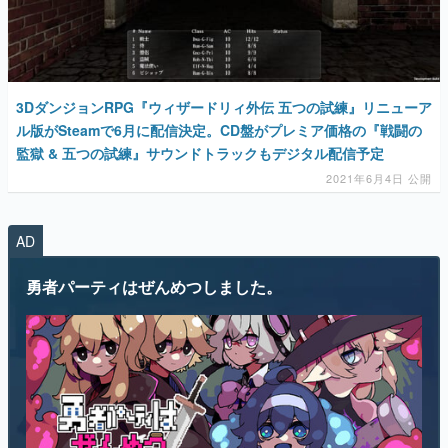
3DダンジョンRPG『ウィザードリィ外伝 五つの試練』リニューア
ル版がSteamで6月に配信決定。CD盤がプレミア価格の『戦闘の
監獄 & 五つの試練』サウンドトラックもデジタル配信予定
2021年6月4日 公開
AD
勇者パーティはぜんめつしました。
“ぜんめつ”してしまった勇者パーティから1人だけ選んで、ともに迷