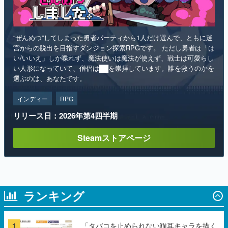
宮からの脱出を目指すダンジョン探索RPGです。 ただし勇者は「は
い/いいえ」しか喋れず、魔法使いは魔法が使えず、戦士は可愛らし
い人形になっていて、僧侶は██を崇拝しています。誰を救うのかを
選ぶのは、あなたです。
インディー
RPG
リリース日：2026年第4四半期
Steamストアページ
ランキング
1
「タバコを止められない猫耳キャラを描く
深夜枠アニメ」に視聴者の一部から批判意
見。違法薬物の使用と思しき描写も含め
て、BPOが議論を交わす