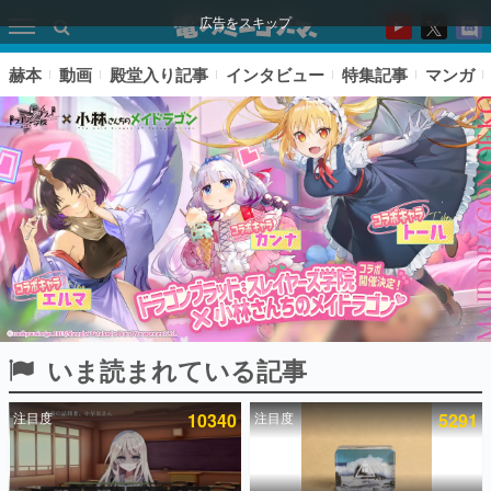
広告をスキップ
赫本
動画
殿堂入り記事
インタビュー
特集記事
マンガ
いま読まれている記事
ピックアップ
注目度
10340
注目度
5291
電ファミのいま読まれている記事ランキング
アプリセール情報