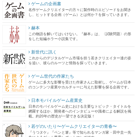
赫本
この物語を解いてはいけない。『赫本』は、〈試験問題〉の形
をした短編ホラー小説集です。
新世代に訊く
これからのデジタルゲーム市場を担う若きクリエイター達の姿
を追い、彼らのルーツと情熱を探っていきます。
ゲーム世代の作家たち
ゲームに多大な影響を受けた作家さんに取材し、ゲームが日本
のコンテンツ産業やカルチャーに与えた影響を探る企画です。
日本モバイルゲーム産業史
日本のモバイルゲーム史における主要なトピック・タイトルを
網羅するほか、開発者へのインタビューや識者による解説を掲
載。約20年の歴史が一望できる決定版！
若ゲのいたり〜ゲームクリエイターの青春〜
『うつヌケ』『ペンと箸』等で知られるマンガ家・田中圭一先
生によるゲーム業界レポートマンガです。
なんでゲームは面白い？
ゲーム開発者・hamatsu氏がゲームの魅力を画面や操作の具体的