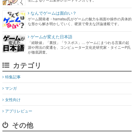
な形から解き明かしていく、硬派で骨太な評論連載です。
ゲームが変えた日本語
「経験値」「裏技」「ラスボス」… ゲームにまつわる言葉の起
源や用法の変遷を、コンピューター文化史研究家・タイニーP氏
が徹底調査。
カテゴリ
特集記事
マンガ
女性向け
アプリレビュー
その他
電ファミニコゲーマーとは？
媒体資料はこちら