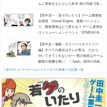
合環境「Unreal Engine」最新バージョン
で、開発環境はどう変わる？ ゲーム業界向
けソリューションイベント「GTMF2019」
に行って、より理解を深めよう【PR】
【田中圭一連載：サイバーコネクトツー
編】すべての責任はオレが取る。だから、
付いてきてくれないか──男の熱意はチーム
解散の危機を救い、『.hack』成功の活路を
開く。業界の快男児・松山 洋に流れる血は
若ゲのいたり〜ゲームクリエイターの青春〜
の記事一覧
『少年ジャンプ』色だった【若ゲのいた
り】
X
Youtube