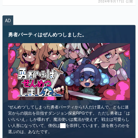
勇者パーティはぜんめつしました。
“ぜんめつ”してしまった勇者パーティから1人だけ選んで、ともに迷
宮からの脱出を目指すダンジョン探索RPGです。 ただし勇者は「は
い/いいえ」しか喋れず、魔法使いは魔法が使えず、戦士は可愛らし
い人形になっていて、僧侶は██を崇拝しています。誰を救うのかを
選ぶのは、あなたです。
インディー
RPG
リリース日：2026年第4四半期