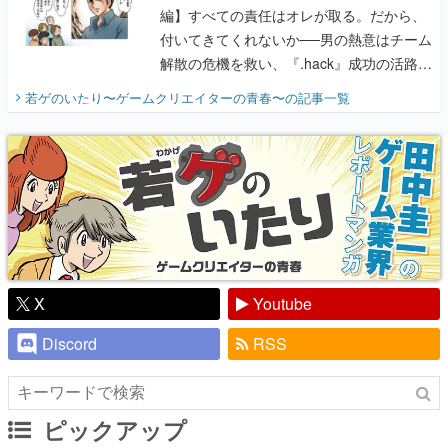
開く。業界の快男児・松山 洋に流れる血は
若ゲのいたり〜ゲームクリエイターの青春〜
の記事一覧
『少年ジャンプ』色だった【若ゲのいた
り】
X
Youtube
Discord
RSS
ピックアップ
電ファミのいま読まれている記事ランキング
アプリセール情報