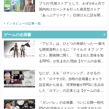
てみた
インタビュー
の記事一覧
ゲームの企画書
『アビス』は、ひとつの奇跡だった──膨大
な開発資料とともに『テイルズ オブ ジ ア
ビス』開発陣に聞く、「生まれた意味を知
るRPG」が生まれた理由【ゲームの企画
書】
なにが、人を「ロマンシング」させるの
か？『ロマサガ2』当時の企画書とキャラ
設定画から迫る、河津秋敏がRPGに生み出
した「ロマン」の正体とは【ゲームの企画
書】
『ガンパレ』の企画書、ついに公開━初代
PSの伝説的タイトルは、なぜ生まれたの
か？そして『LOOP8』へ受け継がれたもの
【ゲームの企画書】