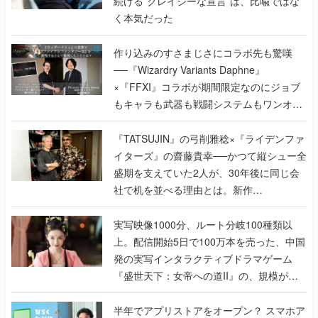
作り込みのすさまじさにコラボ先も驚嘆
──『Wizardry Variants Daphne』
×『FFXI』コラボが期間限定なのにジョブ
もキャラも武器も戦闘システムもワンオフ
で作り込まれた理由を両ディレクターに聞
く
『TATSUJIN』の弓削雅稔×『ライデンファ
イターズ』の齋藤貴幸──かつて縦シュー全
盛期を支えていた2人が、30年後に同じ会
社で机を並べる理由とは。新作
『TATSUJIN EXTREME』で初タッグを組
んだレジェンド2人に訊く開発秘話
実写映像1000分、ルート分岐100種類以
上。配信開始5日で100万本を売った、中国
発の実写インタラクティブドラマゲーム
『盛世天下：女帝への道II』の、規模が違
うこだわりをプロデューサーに聞いた
半年でアプリストアをオープン？ スマホア
プリの“代替ストア”として、わずか6ヵ月で
国内向けローンチを行った発見型ストア
『あっぷアリーナ！』仕掛け人に話を聞い