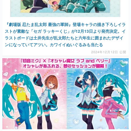
『劇場版 忍たま乱太郎 最強の軍師』登場キャラの描き下ろしイラ
ストが素敵な「セガ ラッキーくじ」が12月13日より発売決定。イ
ラストボードは土井先生が乱太郎たちと六年生に囲まれたデザイ
ンになっていてアツい。カワイイぬいぐるみも当たる
2024年12月12日 公開
『初音ミク』と『オシャレ魔女 ラブand ベリー』の超かわいいコ
ラボが発表。お互いの衣装を交換しているクリアキーチェーンと
ぬいぐるみがカワイイ