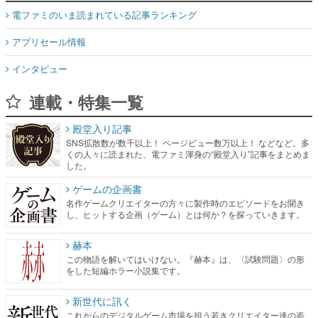
インタビュー
連載・特集一覧
殿堂入り記事
SNS拡散数が数千以上！ ページビュー数万以上！ などなど。多
くの人々に読まれた、電ファミ渾身の“殿堂入り”記事をまとめま
した。
ゲームの企画書
名作ゲームクリエイターの方々に製作時のエピソードをお聞き
し、ヒットする企画（ゲーム）とは何か？を探っていきます。
赫本
この物語を解いてはいけない。『赫本』は、〈試験問題〉の形
をした短編ホラー小説集です。
新世代に訊く
これからのデジタルゲーム市場を担う若きクリエイター達の姿
を追い、彼らのルーツと情熱を探っていきます。
ゲーム世代の作家たち