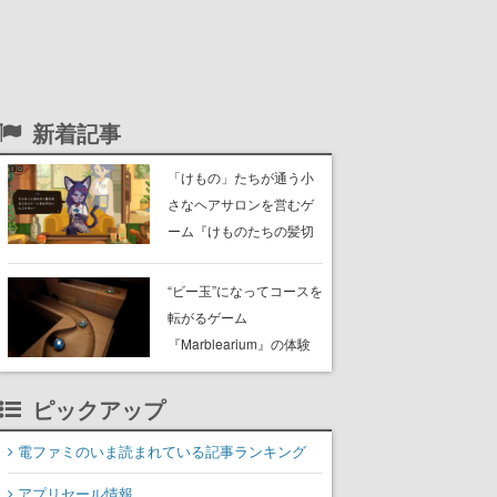
新着記事
「けもの」たちが通う小
さなヘアサロンを営むゲ
ーム『けものたちの髪切
り屋』体験版が配信開
始。悩みを持ったお客様
“ビー玉”になってコースを
と会話を交わし“本当に望
転がるゲーム
んでる髪型”を見つけ出す
『Marblearium』の体験
版がSteamで本日8月7日
より配信。Lo-Fiビートに
ピックアップ
乗って奇妙な空間を探検
電ファミのいま読まれている記事ランキング
アプリセール情報