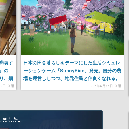
記念したキャンペーン
満喫す
日本の田舎暮らしをテーマにした生活シミュレ
』の
ーションゲーム『SunnySide』発売。自分の農
釣り、畑
場を運営ししつつ、地元住民と仲良くなれる。
明やト
季節ごとのお祭りや自然豊かな風景を満喫しよ
23日 公開
2024年6月15日 公開
う
しました。