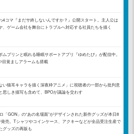
わ4コマ『まだサ終しないんですか？』公開スタート。主人公は
ヤ、ゲーム会社を舞台にトラブルへ対応する社員たちを描く
ポムプリンと眠れる睡眠サポートアプリ『ゆめたび』が配信中。
Rや目覚ましアラームも搭載
ない猫耳キャラを描く深夜枠アニメ」に視聴者の一部から批判意
と思しき描写も含めて、BPOが議論を交わす
元プロ「GON」の“あの名場面”がデザインされた新作グッズが本日8
で発売。Tシャツやコインケース、アクキーなどが全品受注生産で
たグッズの再販も