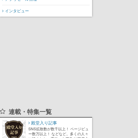
インタビュー
連載・特集一覧
殿堂入り記事
SNS拡散数が数千以上！ ページビュ
ー数万以上！ などなど。多くの人々