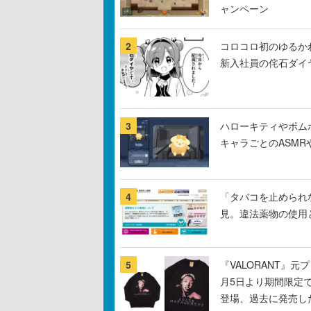
ャンペーン
2
コロコロ初のゆるか
新入社員の侘石ダイ
3
ハローキティやポム
キャラごとのASM
4
「タバコを止められ
見。違法薬物の使用
5
『VALORANT』
月5日より期間限定
登場、過去に発売し