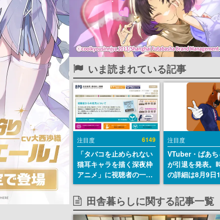
いま読まれている記事
6149
注目度
注目度
「タバコを止められない
VTuber・ばあ
猫耳キャラを描く深夜枠
が引退を発表。
アニメ」に視聴者の一部
の詳細は8月9日
から批判意見。違法薬物
の配信で説明
の使用と思しき描写も含
田舎暮らしに関する記事一覧
めて、BPOが議論を交わ
す