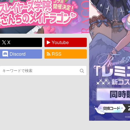
X
Youtube
Discord
RSS