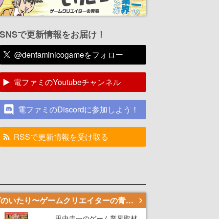
SNSで更新情報をお届け！
@denfaminicogameをフォロー
電ファミのYoutubeチャンネル
電ファミのDiscordに参加しよう！
RSSで更新情報を受け取る
若ゲのいたり〜ゲームクリエイターの青春〜
田中圭一のゲーム業界取材