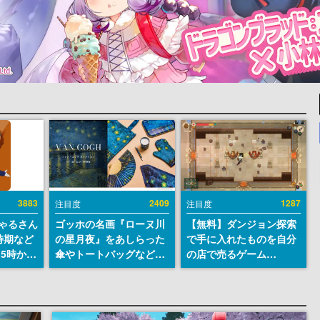
3883
2409
1287
注目度
注目度
ちゃるさん
ゴッホの名画『ローヌ川
【無料】ダンジョン探索
時期など
の星月夜』をあしらった
で手に入れたものを自分
15時から
傘やトートバッグなどが
の店で売るゲーム
登場。8月7日21時より2
『Moonlighter』が
日間限定で予約販売
Steamにて無料配布中！
続編『Moonlighter 2』
の9月2日正式リリースを