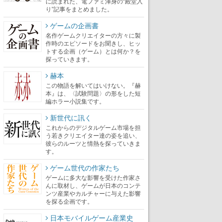
に読まれた、電ファミ渾身の“殿堂入
り”記事をまとめました。
ゲームの企画書
名作ゲームクリエイターの方々に製
作時のエピソードをお聞きし、ヒッ
トする企画（ゲーム）とは何か？を
探っていきます。
赫本
この物語を解いてはいけない。『赫
本』は、〈試験問題〉の形をした短
編ホラー小説集です。
新世代に訊く
これからのデジタルゲーム市場を担
う若きクリエイター達の姿を追い、
彼らのルーツと情熱を探っていきま
す。
ゲーム世代の作家たち
ゲームに多大な影響を受けた作家さ
んに取材し、ゲームが日本のコンテ
ンツ産業やカルチャーに与えた影響
を探る企画です。
日本モバイルゲーム産業史