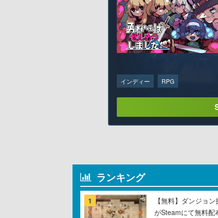
インディー
RPG
ランキング
1
【無料】ダンジョン探
がSteamにて無料配