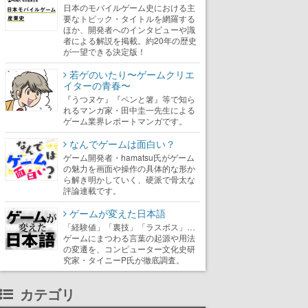
日本のモバイルゲーム史における主
要なトピック・タイトルを網羅する
ほか、開発者へのインタビューや識
者による解説を掲載。約20年の歴史
が一望できる決定版！
若ゲのいたり〜ゲームクリエ
イターの青春〜
『うつヌケ』『ペンと箸』等で知ら
れるマンガ家・田中圭一先生による
ゲーム業界レポートマンガです。
なんでゲームは面白い？
ゲーム開発者・hamatsu氏がゲーム
の魅力を画面や操作の具体的な形か
ら解き明かしていく、硬派で骨太な
評論連載です。
ゲームが変えた日本語
「経験値」「裏技」「ラスボス」…
ゲームにまつわる言葉の起源や用法
の変遷を、コンピューター文化史研
究家・タイニーP氏が徹底調査。
カテゴリ