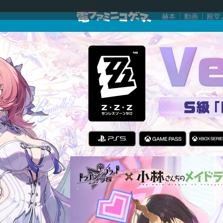
赫本
動画
殿堂