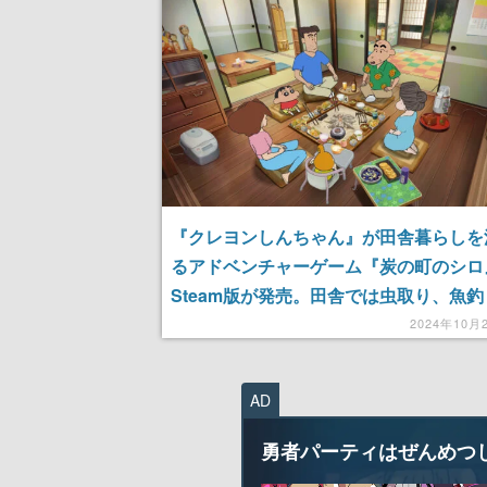
『クレヨンしんちゃん』が田舎暮らしを
るアドベンチャーゲーム『炭の町のシロ
Steam版が発売。田舎では虫取り、魚
で栽培、山菜採りを、「炭の町」では発
2024年10月
ロッコレースなどが楽しめる
AD
勇者パーティはぜんめつ