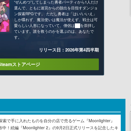
“ぜんめつ”してしまった勇者パーティから1人だけ
選んで、ともに迷宮からの脱出を目指すダンジョ
ン探索RPGです。 ただし勇者は「はい/いいえ」
しか喋れず、魔法使いは魔法が使えず、戦士は可
愛らしい人形になっていて、僧侶は██を崇拝し
ています。誰を救うのかを選ぶのは、あなたで
す。
リリース日：2026年第4四半期
Steamストアページ
索で手に入れたものを自分の店で売るゲーム『Moonlighter』
布中！続編『Moonlighter 2』の9月2日正式リリースを記念したキ