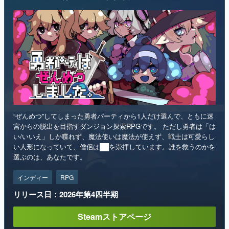
“ぜんめつ”してしまった勇者パーティから1人だけ選んで、ともに迷
宮からの脱出を目指すダンジョン探索RPGです。 ただし勇者は「は
い/いいえ」しか喋れず、魔法使いは魔法が使えず、戦士は可愛らし
い人形になっていて、僧侶は██を崇拝しています。誰を救うのかを
選ぶのは、あなたです。
インディー
RPG
リリース日：2026年第4四半期
Steamストアページ