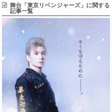
舞台「東京リベンジャーズ」に関する
日本のコンテンツ産業やカルチャーに与えた影響を探る企
画です。
記事一覧
日本モバイルゲーム産業史
日本のモバイルゲーム史における主要なトピック・タイト
ルを網羅するほか、開発者へのインタビューや識者による
解説を掲載。約20年の歴史が一望できる決定版！
若ゲのいたり〜ゲームクリエイターの青春〜
『うつヌケ』『ペンと箸』等で知られるマンガ家・田中圭
一先生によるゲーム業界レポートマンガです。
なんでゲームは面白い？
ゲーム開発者・hamatsu氏がゲームの魅力を画面や操作の
具体的な形から解き明かしていく、硬派で骨太な評論連載
です。
ゲームが変えた日本語
「経験値」「裏技」「ラスボス」… ゲームにまつわる言葉
の起源や用法の変遷を、コンピューター文化史研究家・タ
イニーP氏が徹底調査。
カテゴリ
特集記事