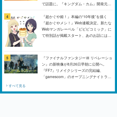
で話題に。『キングダム・カム』開発元や
チェコのプロ野球選手から称賛の声
4
『超かぐや姫！』本編の“10年後”を描く
『超かぐやメシ！』Web連載決定。新たな
Webマンガレーベル「ビビビコミック」に
て特別話が掲載スタート、あのお話には…
まだ続きがある！
5
『ファイナルファンタジーⅦ リベレーショ
ン』の新映像が8月26日早朝に公開へ。
『FF7』リメイクシリーズの完結編、
「gamescom」のオープニングナイトライ
ブにてディレクターの浜口直樹氏が登壇す
すべて見る
る予定