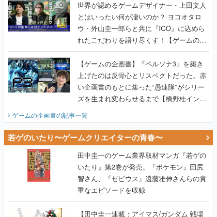
世界が認めるゲームデザイナー・上田文人
とはいったい何が凄いのか？ ヨコオタロ
ウ・外山圭一郎らと共に『ICO』に込めら
れたこだわりを語り尽くす！【ゲームの企
画書】
【ゲームの企画書】『ペルソナ3』を築き
上げたのは反骨心とリスペクトだった。赤
い企画書のもとに集った“愚連隊”がシリー
ズを生まれ変わらせるまで【橋野桂インタ
ビュー】
ゲームの企画書
の記事一覧
若ゲのいたり〜ゲームクリエイターの青春〜
田中圭一のゲーム業界取材マンガ『若ゲの
いたり』第2巻が発売。『ポケモン』田尻
智さん、『ゼビウス』遠藤雅伸さんらの貴
重なエピソードを収録
【田中圭一連載：アイマス/ガンダム 戦場