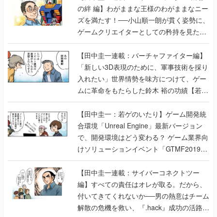
の絆 編】わがままな王様のわがままなニー
ズを満たす！──小山順一朗が貫く姿勢に、
ゲームクリエイターとしての矜持を見た
【若ゲのいたり最終回】
【田中圭一連載：バーチャファイター編】
「新しい3D表現のために、軍事技術を採り
入れたい」世界情勢を味方につけて、ゲー
ムに革命をもたらした鈴木 裕の功績【若ゲ
のいたり】
【田中圭一：若ゲのいたり】ゲーム開発統
合環境「Unreal Engine」最新バージョン
で、開発環境はどう変わる？ ゲーム業界向
けソリューションイベント「GTMF2019」
に行って、より理解を深めよう【PR】
【田中圭一連載：サイバーコネクトツー
編】すべての責任はオレが取る。だから、
付いてきてくれないか──男の熱意はチーム
解散の危機を救い、『.hack』成功の活路を