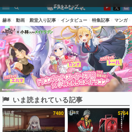
広告をスキップ
赫本
動画
殿堂入り記事
インタビュー
特集記事
マンガ
いま読まれている記事
ピックアップ
注目度
7480
注目度
5764
電ファミのいま読まれている記事ランキング
アプリセール情報