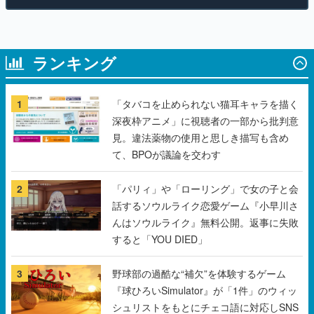
ランキング
1
「タバコを止められない猫耳キャラを描く
深夜枠アニメ」に視聴者の一部から批判意
見。違法薬物の使用と思しき描写も含め
て、BPOが議論を交わす
2
「パリィ」や「ローリング」で女の子と会
話するソウルライク恋愛ゲーム『小早川さ
んはソウルライク』無料公開。返事に失敗
すると「YOU DIED」
3
野球部の過酷な“補欠”を体験するゲーム
『球ひろいSimulator』が「1件」のウィッ
シュリストをもとにチェコ語に対応しSNS