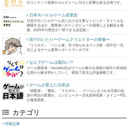
のコンテンツ産業やカルチャーに与えた影響を探る企画です。
日本モバイルゲーム産業史
日本のモバイルゲーム史における主要なトピック・タイトルを
網羅するほか、開発者へのインタビューや識者による解説を掲
載。約20年の歴史が一望できる決定版！
若ゲのいたり〜ゲームクリエイターの青春〜
『うつヌケ』『ペンと箸』等で知られるマンガ家・田中圭一先
生によるゲーム業界レポートマンガです。
なんでゲームは面白い？
ゲーム開発者・hamatsu氏がゲームの魅力を画面や操作の具体的
な形から解き明かしていく、硬派で骨太な評論連載です。
ゲームが変えた日本語
「経験値」「裏技」「ラスボス」… ゲームにまつわる言葉の起
源や用法の変遷を、コンピューター文化史研究家・タイニーP氏
が徹底調査。
カテゴリ
特集記事