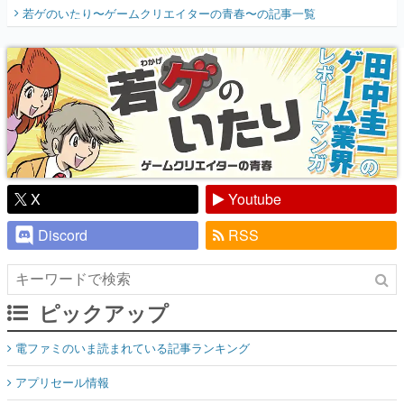
開く。業界の快男児・松山 洋に流れる血は
若ゲのいたり〜ゲームクリエイターの青春〜
の記事一覧
『少年ジャンプ』色だった【若ゲのいた
り】
X
Youtube
Discord
RSS
ピックアップ
電ファミのいま読まれている記事ランキング
アプリセール情報