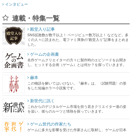
インタビュー
連載・特集一覧
殿堂入り記事
SNS拡散数が数千以上！ ページビュー数万以上！ などなど。多
くの人々に読まれた、電ファミ渾身の“殿堂入り”記事をまとめま
した。
ゲームの企画書
名作ゲームクリエイターの方々に製作時のエピソードをお聞き
し、ヒットする企画（ゲーム）とは何か？を探っていきます。
赫本
この物語を解いてはいけない。『赫本』は、〈試験問題〉の形
をした短編ホラー小説集です。
新世代に訊く
これからのデジタルゲーム市場を担う若きクリエイター達の姿
を追い、彼らのルーツと情熱を探っていきます。
ゲーム世代の作家たち
ゲームに多大な影響を受けた作家さんに取材し、ゲームが日本