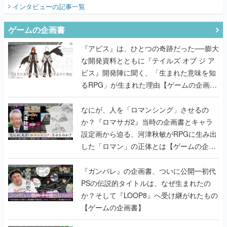
てみた
インタビュー
の記事一覧
ゲームの企画書
『アビス』は、ひとつの奇跡だった──膨大
な開発資料とともに『テイルズ オブ ジ ア
ビス』開発陣に聞く、「生まれた意味を知
るRPG」が生まれた理由【ゲームの企画
書】
なにが、人を「ロマンシング」させるの
か？『ロマサガ2』当時の企画書とキャラ
設定画から迫る、河津秋敏がRPGに生み出
した「ロマン」の正体とは【ゲームの企画
書】
『ガンパレ』の企画書、ついに公開━初代
PSの伝説的タイトルは、なぜ生まれたの
か？そして『LOOP8』へ受け継がれたもの
【ゲームの企画書】