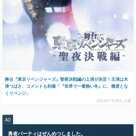
マンガ
女性向け
アプリレビュー
その他
電ファミニコゲーマーとは？
運営：株式会社マレ
舞台『東京リベンジャーズ』聖夜決戦編の上演が決定！主演は木
津つばさ、コメントも到着「『世界で一番熱い冬』に、幾度とな
くリベンジ」
2023年7月25日 公開
AD
勇者パーティはぜんめつしました。