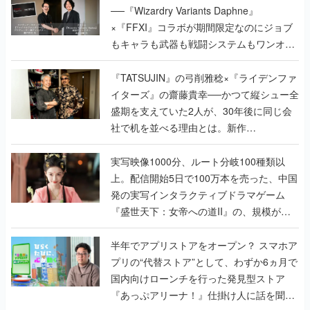
──『Wizardry Variants Daphne』
×『FFXI』コラボが期間限定なのにジョブ
もキャラも武器も戦闘システムもワンオフ
で作り込まれた理由を両ディレクターに聞
く
『TATSUJIN』の弓削雅稔×『ライデンファ
イターズ』の齋藤貴幸──かつて縦シュー全
盛期を支えていた2人が、30年後に同じ会
社で机を並べる理由とは。新作
『TATSUJIN EXTREME』で初タッグを組
んだレジェンド2人に訊く開発秘話
実写映像1000分、ルート分岐100種類以
上。配信開始5日で100万本を売った、中国
発の実写インタラクティブドラマゲーム
『盛世天下：女帝への道II』の、規模が違
うこだわりをプロデューサーに聞いた
半年でアプリストアをオープン？ スマホア
プリの“代替ストア”として、わずか6ヵ月で
国内向けローンチを行った発見型ストア
『あっぷアリーナ！』仕掛け人に話を聞い