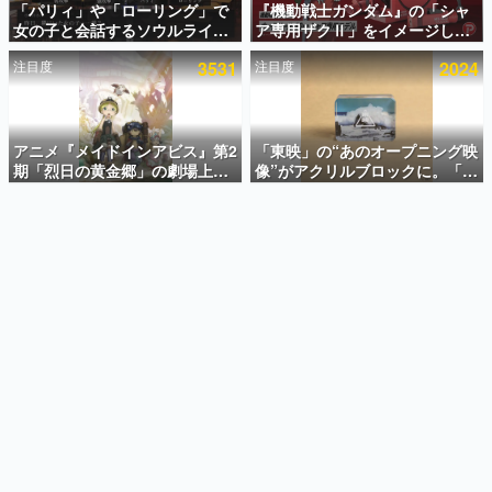
「パリィ」や「ローリング」で
『機動戦士ガンダム』の「シャ
女の子と会話するソウルライク
ア専用ザクⅡ」をイメージした
インタビュー
恋愛ゲーム『小早川さんはソウ
散水ホースリールが予約開始。
注目度
3531
注目度
2024
ルライク』無料公開。返事に失
本体にはシャアのパーソナルマ
連載・特集一覧
敗すると「YOU DIED」
ークやジオン公国軍のエンブレ
ム、型式番号などを配置
殿堂入り記事
SNS拡散数が数千以上！ ページビュー数万以上！ などな
アニメ『メイドインアビス』第2
「東映」の“あのオープニング映
ど。多くの人々に読まれた、電ファミ渾身の“殿堂入り”記
期「烈日の黄金郷」の劇場上映
像”がアクリルブロックに。「東
事をまとめました。
が決定！レグ役・伊瀬茉莉也さ
映ヒストリカル グッズコレクシ
んらが登壇する舞台挨拶も実施
ョン」が8月下旬より発売
ゲームの企画書
名作ゲームクリエイターの方々に製作時のエピソードをお
聞きし、ヒットする企画（ゲーム）とは何か？を探ってい
きます。
赫本
この物語を解いてはいけない。『赫本』は、〈試験問題〉
の形をした短編ホラー小説集です。
新世代に訊く
これからのデジタルゲーム市場を担う若きクリエイター達
の姿を追い、彼らのルーツと情熱を探っていきます。
ゲーム世代の作家たち
ゲームに多大な影響を受けた作家さんに取材し、ゲームが