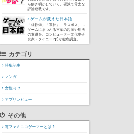
ら解き明かしていく、硬派で骨太な
評論連載です。
ゲームが変えた日本語
「経験値」「裏技」「ラスボス」…
ゲームにまつわる言葉の起源や用法
の変遷を、コンピューター文化史研
究家・タイニーP氏が徹底調査。
カテゴリ
特集記事
マンガ
女性向け
アプリレビュー
その他
電ファミニコゲーマーとは？