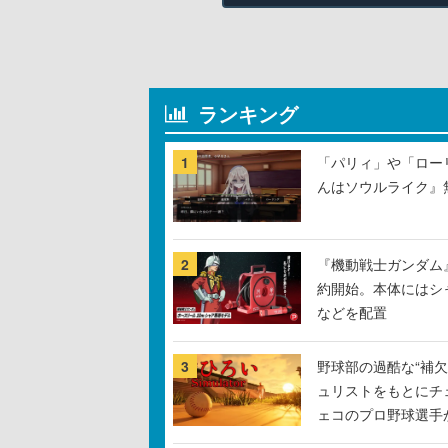
ランキング
1
「パリィ」や「ロー
んはソウルライク』無
2
『機動戦士ガンダム
約開始。本体にはシ
などを配置
3
野球部の過酷な“補欠
ュリストをもとにチ
ェコのプロ野球選手