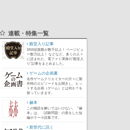
連載・特集一覧
殿堂入り記事
SNS拡散数が数千以上！ ページビュ
ー数万以上！ などなど。多くの人々
に読まれた、電ファミ渾身の“殿堂入
り”記事をまとめました。
ゲームの企画書
名作ゲームクリエイターの方々に製
作時のエピソードをお聞きし、ヒッ
トする企画（ゲーム）とは何か？を
探っていきます。
赫本
この物語を解いてはいけない。『赫
本』は、〈試験問題〉の形をした短
編ホラー小説集です。
新世代に訊く