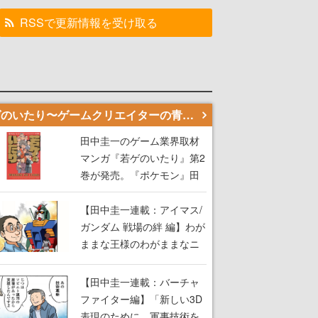
RSSで更新情報を受け取る
若ゲのいたり〜ゲームクリエイターの青春〜
田中圭一のゲーム業界取材
マンガ『若ゲのいたり』第2
巻が発売。『ポケモン』田
尻智さん、『ゼビウス』遠
藤雅伸さんらの貴重なエピ
【田中圭一連載：アイマス/
ソードを収録
ガンダム 戦場の絆 編】わが
ままな王様のわがままなニ
ーズを満たす！──小山順一
朗が貫く姿勢に、ゲームク
【田中圭一連載：バーチャ
リエイターとしての矜持を
ファイター編】「新しい3D
見た【若ゲのいたり最終
表現のために、軍事技術を