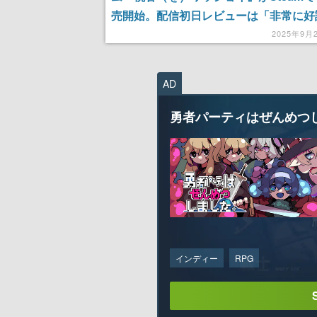
売開始。配信初日レビューは「非常に好
話題の新作ランキング1位を獲得するな
2025年9月
スタート
AD
勇者パーティはぜんめつ
インディー
RPG