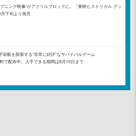
ープニング映像”がアクリルブロックに。「東映ヒストリカル グッ
8月下旬より発売
宇宙船を探索する“非常に好評”なサバイバルゲーム
』が無料で配布中。入手できる期間は8月10日まで