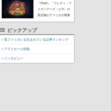
PC（Steam）向けに2026
『FNaF』「フレディ・フ
年秋発売へ。手描きアー
ァズベアーズ・ピザ」の
トの雰囲気が良すぎる最
実店舗がアメリカの商業
新映像も公開
施設「American Dream」
に2027年オープン！
ピックアップ
ScottGamesとの共同開
発、食事だけでなくステ
電ファミのいま読まれている記事ランキング
ージショーや没入型のホ
アプリセール情報
ラー体験も楽しめる
インタビュー