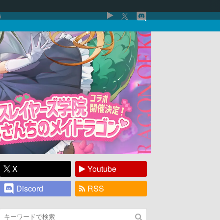
5
X
Youtube
Discord
RSS