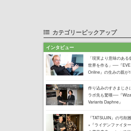
カテゴリーピックアップ
インタビュー
「現実より意味のある
世界を作る」──『EVE
Online』の生みの親が
掲げ続ける”クレイジー
言”は、比喩ではなく本
作り込みのすさまじさ
った
ラボ先も驚嘆──『Wizar
Variants Daphne』
×『FFXI』コラボが期
定なのにジョブもキャ
『TATSUJIN』の弓削
武器も戦闘システムも
×『ライデンファイタ
オフで作り込まれた理