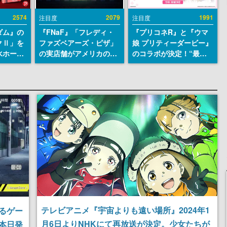
2574
2079
1991
注目度
注目度
ダム』の
『FNaF』「フレディ・
『プリコネR』と『ウマ
クⅡ」を
ファズベアーズ・ピザ」
娘 プリティーダービー』
水ホース
の実店舗がアメリカの商
のコラボが決定！“最大
始。本体
業施設「American
170連無料”の8.5周年キ
ーソナル
Dream」に2027年オープ
ャンペーンなども発表
公国軍の
ン！ScottGamesとの共
式番号な
同開発、食事だけでなく
ステージショーや没入型
のホラー体験も楽しめる
テレビアニメ『宇宙よりも遠い場所』2024年1
るゲー
月6日よりNHKにて再放送が決定。少女たちが
で本日発