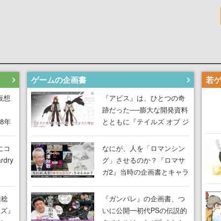
ゲームの企画書
仮想
『アビス』は、ひとつの奇
跡だった──膨大な開発資料
18年
とともに『テイルズ オブ ジ
な宣
アビス』開発陣に聞く、
気だ
「生まれた意味を知る
にコ
なにが、人を「ロマンシン
RPG」が生まれた理由【ゲ
dry
グ」させるのか？『ロマサ
ームの企画書】
ガ2』当時の企画書とキャラ
間限
設定画から迫る、河津秋敏
ラも
がRPGに生み出した「ロマ
雅稔
『ガンパレ』の企画書、つ
ワン
ン」の正体とは【ゲームの
ーズ』
いに公開━初代PSの伝説的
由を
企画書】