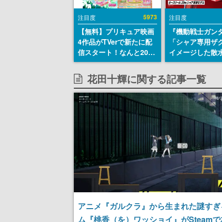
5973
注目度
注目度
【無料】プリキュア映画
『機動戦士ガン
4作品がTVerで新たに配
「シャア専用ザ
信スタート！なんと2018
イメージした散
年～2024年の映画ほぼす
リールが予約開
べてが見放題に、ぶっち
にはシャアのパ
花田十輝に関する記事一覧
ゃけありえないラインナ
マークやジオン
ップ
エンブレム、型
どを配置
アニメ『ガルクラ』から生まれた謎すぎ
ム『桃香（を）ワッショイ』がSteam