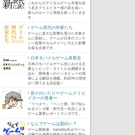
これからのデジタルゲーム市場を担
う若きクリエイター達の姿を追い、
彼らのルーツと情熱を探っていきま
す。
ゲーム世代の作家たち
ゲームに多大な影響を受けた作家さ
んに取材し、ゲームが日本のコンテ
ンツ産業やカルチャーに与えた影響
を探る企画です。
日本モバイルゲーム産業史
日本のモバイルゲーム史における主
要なトピック・タイトルを網羅する
ほか、開発者へのインタビューや識
者による解説を掲載。約20年の歴史
が一望できる決定版！
若ゲのいたり〜ゲームクリエ
イターの青春〜
『うつヌケ』『ペンと箸』等で知ら
れるマンガ家・田中圭一先生による
ゲーム業界レポートマンガです。
なんでゲームは面白い？
ゲーム開発者・hamatsu氏がゲーム
の魅力を画面や操作の具体的な形か