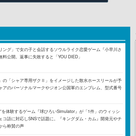
リング」で女の子と会話するソウルライク恋愛ゲーム『小早川さ
料公開。返事に失敗すると「YOU DIED」
』の「シャア専用ザクⅡ」をイメージした散水ホースリールが予
ャアのパーソナルマークやジオン公国軍のエンブレム、型式番号
”を体験するゲーム『球ひろいSimulator』が「1件」のウィッシ
ェコ語に対応しSNSで話題に。『キングダム・カム』開発元やチ
から称賛の声