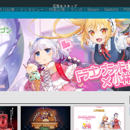
広告をスキップ
入り記事
インタビュー
特集記事
マンガ
Steam
Switch2
PS