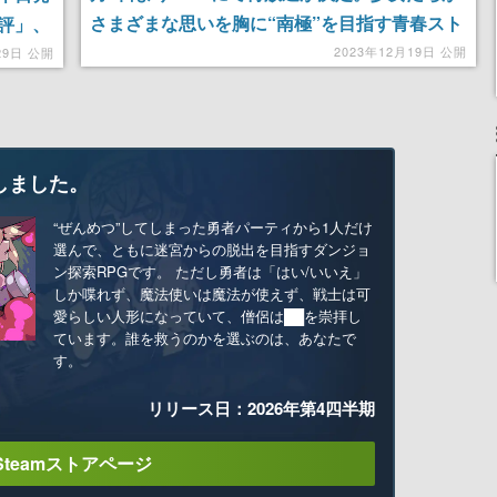
さまざまな思いを胸に“南極”を目指す青春スト
評」、
ーリーを見届けよう
ど好調
2023年12月19日 公開
29日 公開
しました。
“ぜんめつ”してしまった勇者パーティから1人だけ
選んで、ともに迷宮からの脱出を目指すダンジョ
ン探索RPGです。 ただし勇者は「はい/いいえ」
しか喋れず、魔法使いは魔法が使えず、戦士は可
愛らしい人形になっていて、僧侶は██を崇拝し
ています。誰を救うのかを選ぶのは、あなたで
す。
リリース日：2026年第4四半期
Steamストアページ