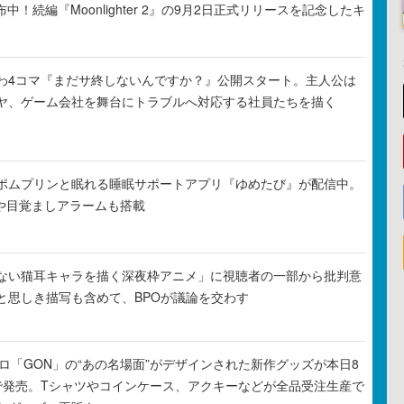
布中！続編『Moonlighter 2』の9月2日正式リリースを記念したキ
わ4コマ『まだサ終しないんですか？』公開スタート。主人公は
ヤ、ゲーム会社を舞台にトラブルへ対応する社員たちを描く
ポムプリンと眠れる睡眠サポートアプリ『ゆめたび』が配信中。
Rや目覚ましアラームも搭載
ない猫耳キャラを描く深夜枠アニメ」に視聴者の一部から批判意
と思しき描写も含めて、BPOが議論を交わす
元プロ「GON」の“あの名場面”がデザインされた新作グッズが本日8
で発売。Tシャツやコインケース、アクキーなどが全品受注生産で