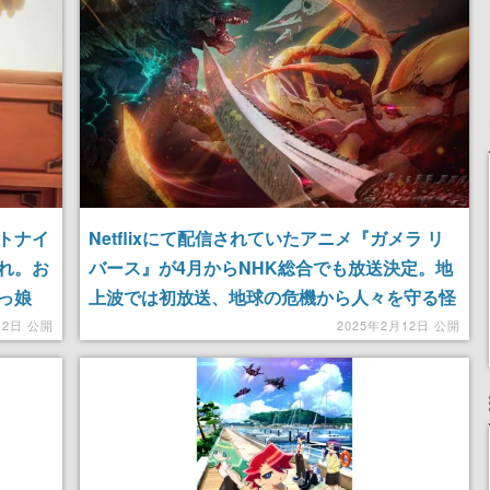
トナイ
Netflixにて配信されていたアニメ『ガメラ リ
れ。お
バース』が4月からNHK総合でも放送決定。地
っ娘
上波では初放送、地球の危機から人々を守る怪
な主人
獣「ガメラ」の戦いと目撃者になる子どもたち
月2日 公開
2025年2月12日 公開
ンテ軍
の夏を描いた作品