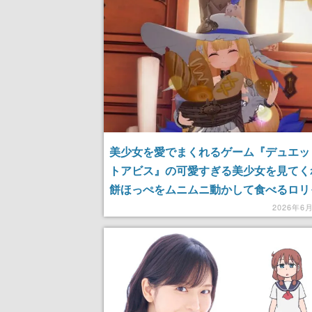
美少女を愛でまくれるゲーム『デュエッ
トアビス』の可愛すぎる美少女を見てく
餅ほっぺをムニムニ動かして食べるロリ
に、銀髪・包帯・片目隠れの属性過積載
2026年6
公、メロすぎる赤髪メイドを従えたツイ
人……どこ向いてもビジュ良すぎ