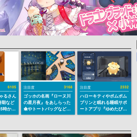
6105
3168
2332
注目度
注目度
ちゃるさん
ゴッホの名画『ローヌ川
ハローキティやポムポム
時期など
の星月夜』をあしらった
プリンと眠れる睡眠サポ
15時から
傘やトートバッグなどが
ートアプリ『ゆめたび』
登場。8月7日21時より2
が配信中。キャラごとの
日間限定で予約販売
ASMRや目覚ましアラー
ムも搭載