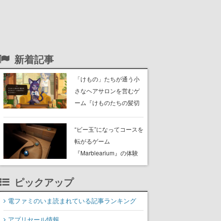
新着記事
「けもの」たちが通う小
さなヘアサロンを営むゲ
ーム『けものたちの髪切
り屋』体験版が配信開
始。悩みを持ったお客様
“ビー玉”になってコースを
と会話を交わし“本当に望
転がるゲーム
んでる髪型”を見つけ出す
『Marblearium』の体験
版がSteamで本日8月7日
より配信。Lo-Fiビートに
ピックアップ
乗って奇妙な空間を探検
電ファミのいま読まれている記事ランキング
アプリセール情報