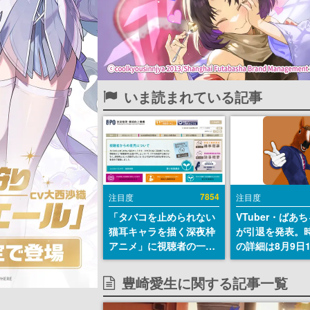
いま読まれている記事
7854
注目度
注目度
「タバコを止められない
VTuber・ばあ
猫耳キャラを描く深夜枠
が引退を発表。
アニメ」に視聴者の一部
の詳細は8月9日
から批判意見。違法薬物
の配信で説明
の使用と思しき描写も含
豊崎愛生に関する記事一覧
めて、BPOが議論を交わ
す