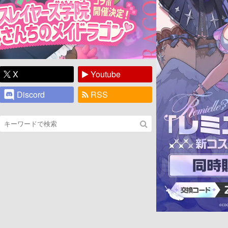
X
Youtube
Discord
RSS