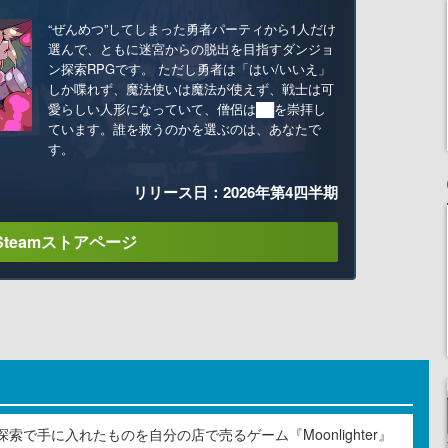
“ぜんめつ”してしまった勇者パーティから1人だけ
選んで、ともに迷宮からの脱出を目指すダンジョ
ン探索RPGです。 ただし勇者は「はい/いいえ」
しか喋れず、魔法使いは魔法が使えず、戦士は可
愛らしい人形になっていて、僧侶は██を崇拝し
ています。誰を救うのかを選ぶのは、あなたで
す。
リリース日：2026年第4四半期
Steamストアページ
索で手に入れたものを自分の店で売るゲーム『Moonlighter』