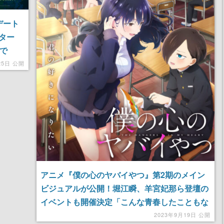
デート
ター
で
ドを当て
25日 公開
アニメ『僕の心のヤバイやつ』第2期のメイン
ビジュアルが公開！堀江瞬、羊宮妃那ら登壇の
イベントも開催決定「こんな青春したこともな
いのに「してたな」と確信させてくれる」
2023年9月19日 公開