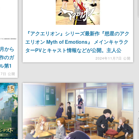
『アクエリオン』シリーズ最新作『想星のアク
エリオン Myth of Emotions』 メインキャラク
7月から
ターPVとキャスト情報などが公開。主人公
作のガ
「オオトリ サッコ」役に花守ゆみりさん、「ア
2024年11月7日 公開
ル第1
マハ モモヒメ」役に和氣あず未さんが出演
ストも
月7日 公開