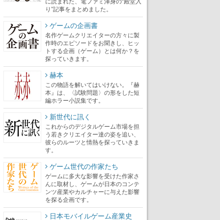
に読まれた、電ファミ渾身の“殿堂入
り”記事をまとめました。
ゲームの企画書
名作ゲームクリエイターの方々に製
作時のエピソードをお聞きし、ヒッ
トする企画（ゲーム）とは何か？を
探っていきます。
赫本
この物語を解いてはいけない。『赫
本』は、〈試験問題〉の形をした短
編ホラー小説集です。
新世代に訊く
これからのデジタルゲーム市場を担
う若きクリエイター達の姿を追い、
彼らのルーツと情熱を探っていきま
す。
ゲーム世代の作家たち
ゲームに多大な影響を受けた作家さ
んに取材し、ゲームが日本のコンテ
ンツ産業やカルチャーに与えた影響
を探る企画です。
日本モバイルゲーム産業史