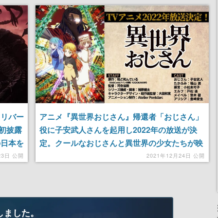
 リバー
アニメ『異世界おじさん』帰還者「おじさん」
初披露
役に子安武人さんを起用し2022年の放送が決
の日本を
定。クールなおじさんと異世界の少女たちが映
ったキービジュアルも公開
23日 公開
2021年12月24日 公開
しました。