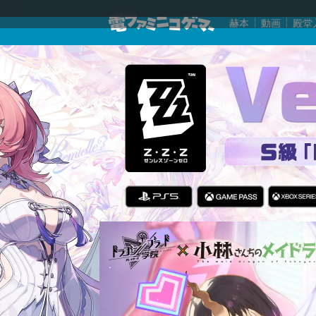
赫本
動画
殿堂