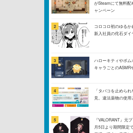
がSteamにて無料配
ャンペーン
2
コロコロ初のゆるか
新入社員の侘石ダイ
3
ハローキティやポム
キャラごとのASM
4
「タバコを止められ
見。違法薬物の使用
5
『VALORANT』
月5日より期間限定