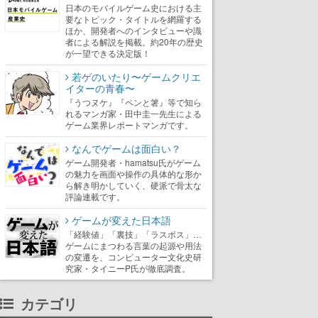
日本のモバイルゲーム史における主
要なトピック・タイトルを網羅する
ほか、開発者へのインタビューや識
者による解説を掲載。約20年の歴史
が一望できる決定版！
若ゲのいたり〜ゲームクリエ
イターの青春〜
『うつヌケ』『ペンと箸』等で知ら
れるマンガ家・田中圭一先生による
ゲーム業界レポートマンガです。
なんでゲームは面白い？
ゲーム開発者・hamatsu氏がゲーム
の魅力を画面や操作の具体的な形か
ら解き明かしていく、硬派で骨太な
評論連載です。
ゲームが変えた日本語
「経験値」「裏技」「ラスボス」…
ゲームにまつわる言葉の起源や用法
の変遷を、コンピューター文化史研
究家・タイニーP氏が徹底調査。
カテゴリ