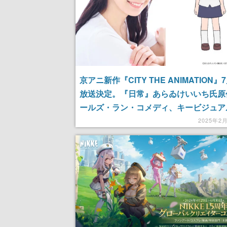
京アニ新作『CITY THE ANIMATION』
放送決定。『日常』あらゐけいいち氏原
ールズ・ラン・コメディ、キービジュア
弾のほか入野自由、和久井優ら追加キャ
2025年2
発表