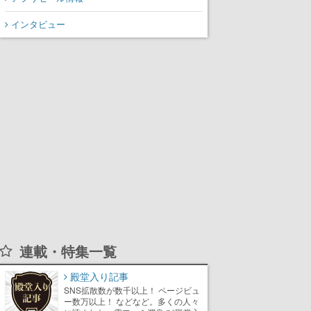
インタビュー
連載・特集一覧
殿堂入り記事
SNS拡散数が数千以上！ ページビュ
ー数万以上！ などなど。多くの人々