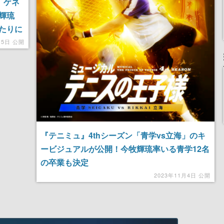
」ゲネ
輝琉
たりに
15日 公開
『テニミュ』4thシーズン「青学vs立海」のキ
ービジュアルが公開！今牧輝琉率いる青学12名
の卒業も決定
2023年11月4日 公開