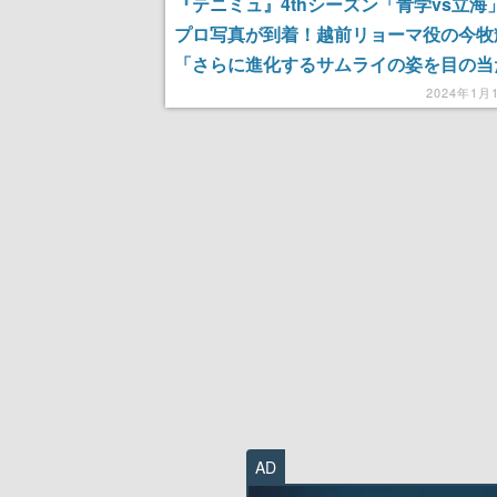
『テニミュ』4thシーズン「青学vs立海
プロ写真が到着！越前リョーマ役の今牧
「さらに進化するサムライの姿を目の当
してほしい」
2024年1月
AD