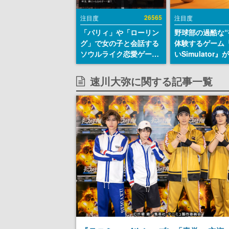
26565
注目度
注目度
「パリィ」や「ローリン
野球部の過酷な“
グ」で女の子と会話する
体験するゲーム
ソウルライク恋愛ゲーム
いSimulator
『小早川さんはソウルラ
のウィッシュリ
イク』無料公開。返事に
とにチェコ語に
速川大弥に関する記事一覧
失敗すると「YOU
SNSで話題に。
DIED」
ダム・カム』開
ェコのプロ野球
称賛の声