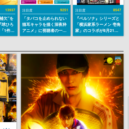
13937
9251
8547
注目度
注目度
補欠”を
「タバコを止められない
『ペルソナ』シリーズと
『球ひろ
猫耳キャラを描く深夜枠
「横浜家系ラーメン 壱角
』が「1件」
アニメ」に視聴者の一部
家」のコラボが8月21日
ストをも
から批判意見。違法薬物
から開催。”はがくれ”風
対応し
の使用と思しき描写も含
とんこつラーメンや、お
『キング
めて、BPOが議論を交わ
いしく食べられるカレー
発元やチ
す
ラーメンがラインナップ
選手から