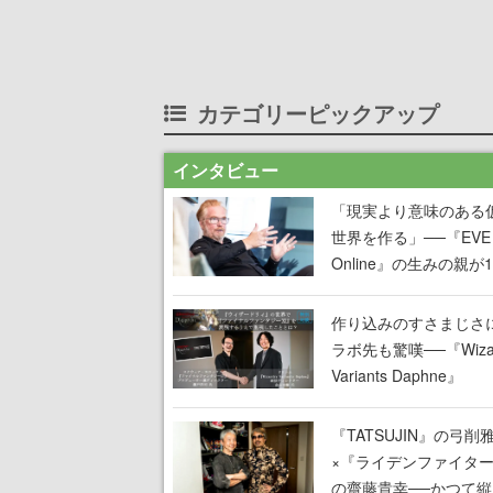
カテゴリーピックアップ
インタビュー
「現実より意味のある
世界を作る」──『EVE
Online』の生みの親が
掲げ続ける”クレイジー
言”は、比喩ではなく本
作り込みのすさまじさ
った
ラボ先も驚嘆──『Wizar
Variants Daphne』
×『FFXI』コラボが期
定なのにジョブもキャ
『TATSUJIN』の弓削
武器も戦闘システムも
×『ライデンファイタ
オフで作り込まれた理
の齋藤貴幸──かつて