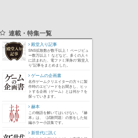
連載・特集一覧
殿堂入り記事
SNS拡散数が数千以上！ ページビュ
ー数万以上！ などなど。多くの人々
に読まれた、電ファミ渾身の“殿堂入
り”記事をまとめました。
ゲームの企画書
名作ゲームクリエイターの方々に製
作時のエピソードをお聞きし、ヒッ
トする企画（ゲーム）とは何か？を
探っていきます。
赫本
この物語を解いてはいけない。『赫
本』は、〈試験問題〉の形をした短
編ホラー小説集です。
新世代に訊く