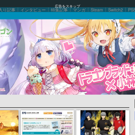
広告をスキップ
入り記事
インタビュー
特集記事
マンガ
Steam
Switch2
PS