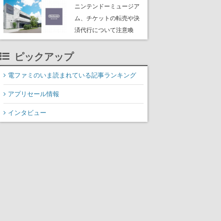
たよりに海底からの脱出
ニンテンドーミュージア
を目指す
ム、チケットの転売や決
済代行について注意喚
起。公式サイト以外で買
ったチケットで入館でき
ピックアップ
ない事例が複数発生
電ファミのいま読まれている記事ランキング
アプリセール情報
インタビュー