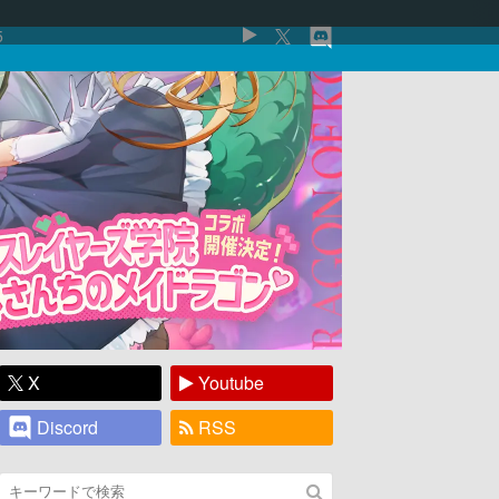
5
X
Youtube
Discord
RSS