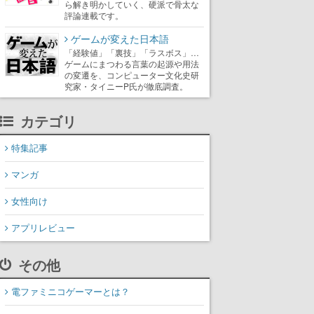
ら解き明かしていく、硬派で骨太な
評論連載です。
ゲームが変えた日本語
「経験値」「裏技」「ラスボス」…
ゲームにまつわる言葉の起源や用法
の変遷を、コンピューター文化史研
究家・タイニーP氏が徹底調査。
カテゴリ
特集記事
マンガ
女性向け
アプリレビュー
その他
電ファミニコゲーマーとは？