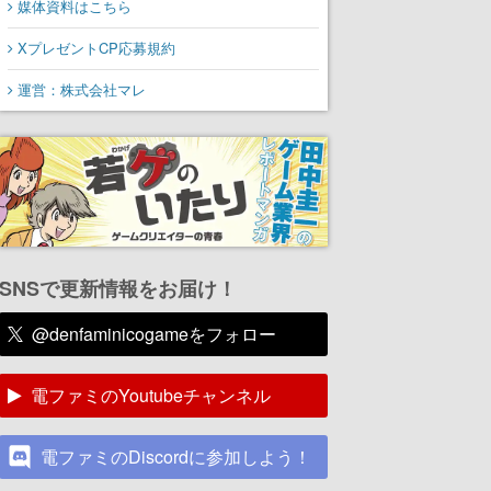
媒体資料はこちら
XプレゼントCP応募規約
運営：株式会社マレ
SNSで更新情報をお届け！
@denfaminicogameをフォロー
電ファミのYoutubeチャンネル
電ファミのDiscordに参加しよう！