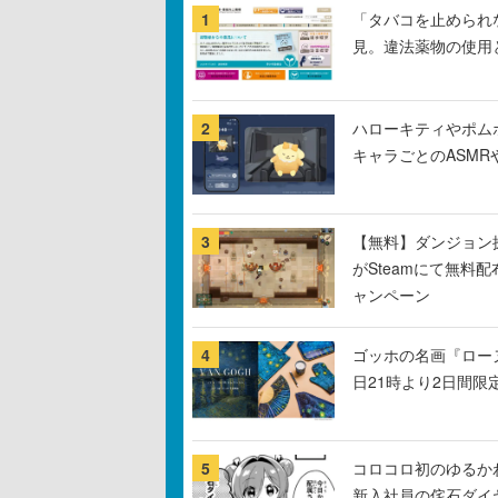
1
「タバコを止められ
見。違法薬物の使用
2
ハローキティやポム
キャラごとのASM
3
【無料】ダンジョン探
がSteamにて無料配
ャンペーン
4
ゴッホの名画『ロー
日21時より2日間限
5
コロコロ初のゆるか
新入社員の侘石ダイ