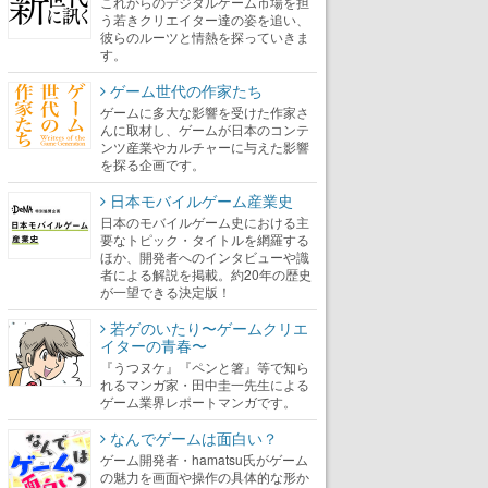
これからのデジタルゲーム市場を担
う若きクリエイター達の姿を追い、
彼らのルーツと情熱を探っていきま
す。
ゲーム世代の作家たち
ゲームに多大な影響を受けた作家さ
んに取材し、ゲームが日本のコンテ
ンツ産業やカルチャーに与えた影響
を探る企画です。
日本モバイルゲーム産業史
日本のモバイルゲーム史における主
要なトピック・タイトルを網羅する
ほか、開発者へのインタビューや識
者による解説を掲載。約20年の歴史
が一望できる決定版！
若ゲのいたり〜ゲームクリエ
イターの青春〜
『うつヌケ』『ペンと箸』等で知ら
れるマンガ家・田中圭一先生による
ゲーム業界レポートマンガです。
なんでゲームは面白い？
ゲーム開発者・hamatsu氏がゲーム
の魅力を画面や操作の具体的な形か