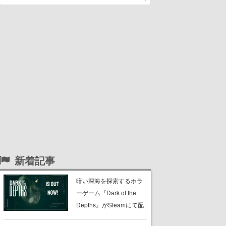
新着記事
暗い深海を探索するホラ
ーゲーム『Dark of the
Depths』がSteamにて配
信開始。懐中電灯の光を