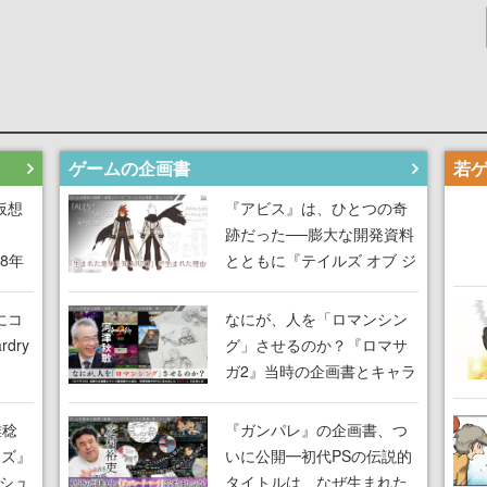
ゲームの企画書
仮想
『アビス』は、ひとつの奇
跡だった──膨大な開発資料
18年
とともに『テイルズ オブ ジ
な宣
アビス』開発陣に聞く、
気だ
「生まれた意味を知る
にコ
なにが、人を「ロマンシン
RPG」が生まれた理由【ゲ
dry
グ」させるのか？『ロマサ
ームの企画書】
ガ2』当時の企画書とキャラ
間限
設定画から迫る、河津秋敏
ラも
がRPGに生み出した「ロマ
雅稔
『ガンパレ』の企画書、つ
ワン
ン」の正体とは【ゲームの
ーズ』
いに公開━初代PSの伝説的
由を
企画書】
縦シュ
タイトルは、なぜ生まれた