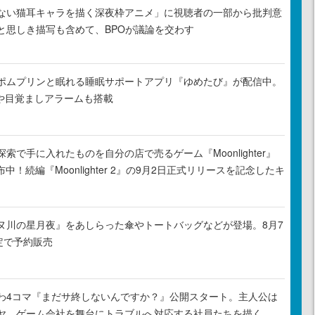
ない猫耳キャラを描く深夜枠アニメ」に視聴者の一部から批判意
と思しき描写も含めて、BPOが議論を交わす
ポムプリンと眠れる睡眠サポートアプリ『ゆめたび』が配信中。
Rや目覚ましアラームも搭載
索で手に入れたものを自分の店で売るゲーム『Moonlighter』
布中！続編『Moonlighter 2』の9月2日正式リリースを記念したキ
ヌ川の星月夜』をあしらった傘やトートバッグなどが登場。8月7
定で予約販売
わ4コマ『まだサ終しないんですか？』公開スタート。主人公は
ヤ、ゲーム会社を舞台にトラブルへ対応する社員たちを描く