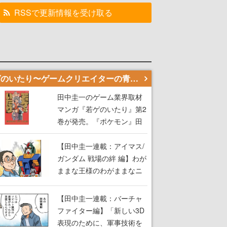
RSSで更新情報を受け取る
若ゲのいたり〜ゲームクリエイターの青春〜
田中圭一のゲーム業界取材
マンガ『若ゲのいたり』第2
巻が発売。『ポケモン』田
尻智さん、『ゼビウス』遠
藤雅伸さんらの貴重なエピ
【田中圭一連載：アイマス/
ソードを収録
ガンダム 戦場の絆 編】わが
ままな王様のわがままなニ
ーズを満たす！──小山順一
朗が貫く姿勢に、ゲームク
【田中圭一連載：バーチャ
リエイターとしての矜持を
ファイター編】「新しい3D
見た【若ゲのいたり最終
表現のために、軍事技術を