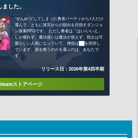
しました。
“ぜんめつ”してしまった勇者パーティから1人だけ
選んで、ともに迷宮からの脱出を目指すダンジョ
ン探索RPGです。 ただし勇者は「はい/いいえ」
しか喋れず、魔法使いは魔法が使えず、戦士は可
愛らしい人形になっていて、僧侶は██を崇拝し
ています。誰を救うのかを選ぶのは、あなたで
す。
リリース日：2026年第4四半期
Steamストアページ