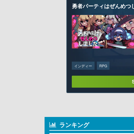
勇者パーティはぜんめつ
インディー
RPG
ランキング