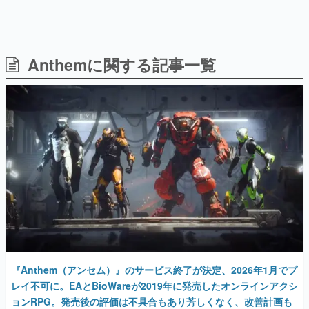
Anthemに関する記事一覧
日本のコンテンツ産業やカルチャーに与えた影響を探る企
画です。
日本モバイルゲーム産業史
日本のモバイルゲーム史における主要なトピック・タイト
ルを網羅するほか、開発者へのインタビューや識者による
解説を掲載。約20年の歴史が一望できる決定版！
若ゲのいたり〜ゲームクリエイターの青春〜
『うつヌケ』『ペンと箸』等で知られるマンガ家・田中圭
一先生によるゲーム業界レポートマンガです。
なんでゲームは面白い？
ゲーム開発者・hamatsu氏がゲームの魅力を画面や操作の
具体的な形から解き明かしていく、硬派で骨太な評論連載
です。
ゲームが変えた日本語
『Anthem（アンセム）』のサービス終了が決定、2026年1月でプ
「経験値」「裏技」「ラスボス」… ゲームにまつわる言葉
の起源や用法の変遷を、コンピューター文化史研究家・タ
レイ不可に。EAとBioWareが2019年に発売したオンラインアクシ
イニーP氏が徹底調査。
ョンRPG。発売後の評価は不具合もあり芳しくなく、改善計画も
コロナで頓挫していた
カテゴリ
2025年7月4日 公開
特集記事