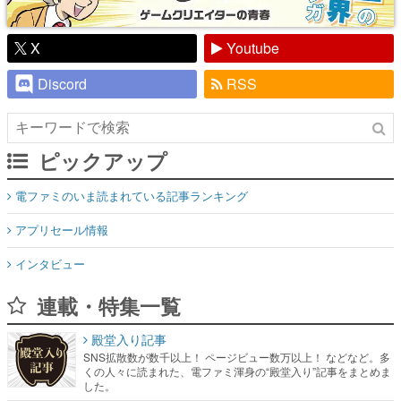
Discord
RSS
ピックアップ
電ファミのいま読まれている記事ランキング
アプリセール情報
インタビュー
連載・特集一覧
殿堂入り記事
SNS拡散数が数千以上！ ページビュー数万以上！ などなど。多
くの人々に読まれた、電ファミ渾身の“殿堂入り”記事をまとめま
した。
ゲームの企画書
名作ゲームクリエイターの方々に製作時のエピソードをお聞き
し、ヒットする企画（ゲーム）とは何か？を探っていきます。