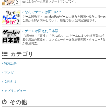
な形から解き明かしていく、硬派で骨太な評論連載です。
ゲームが変えた日本語
「経験値」「裏技」「ラスボス」… ゲームにまつわる言葉の起
源や用法の変遷を、コンピューター文化史研究家・タイニーP氏
が徹底調査。
カテゴリ
特集記事
マンガ
女性向け
アプリレビュー
その他
電ファミニコゲーマーとは？
媒体資料はこちら