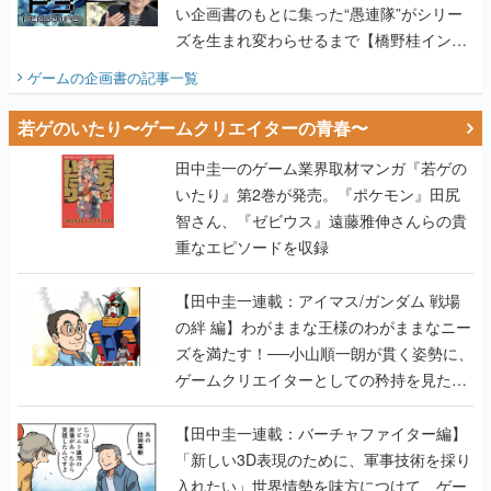
若ゲのいたり〜ゲームクリエイターの青春〜
田中圭一のゲーム業界取材マンガ『若ゲの
いたり』第2巻が発売。『ポケモン』田尻
智さん、『ゼビウス』遠藤雅伸さんらの貴
重なエピソードを収録
【田中圭一連載：アイマス/ガンダム 戦場
の絆 編】わがままな王様のわがままなニー
ズを満たす！──小山順一朗が貫く姿勢に、
ゲームクリエイターとしての矜持を見た
【若ゲのいたり最終回】
【田中圭一連載：バーチャファイター編】
「新しい3D表現のために、軍事技術を採り
入れたい」世界情勢を味方につけて、ゲー
ムに革命をもたらした鈴木 裕の功績【若ゲ
のいたり】
【田中圭一：若ゲのいたり】ゲーム開発統