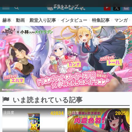
広告をスキップ
赫本
動画
殿堂入り記事
インタビュー
特集記事
マンガ
いま読まれている記事
ピックアップ
注目度
42834
注目度
28050
電ファミのいま読まれている記事ランキング
アプリセール情報