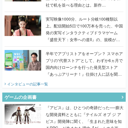
上。配信開始5日で100万本を売った、中国
発の実写インタラクティブドラマゲーム
『盛世天下：女帝への道II』の、規模が違
うこだわりをプロデューサーに聞いた
半年でアプリストアをオープン？ スマホア
プリの“代替ストア”として、わずか6ヵ月で
国内向けローンチを行った発見型ストア
『あっぷアリーナ！』仕掛け人に話を聞い
てみた
インタビュー
の記事一覧
ゲームの企画書
『アビス』は、ひとつの奇跡だった──膨大
な開発資料とともに『テイルズ オブ ジ ア
ビス』開発陣に聞く、「生まれた意味を知
るRPG」が生まれた理由【ゲームの企画
書】
なにが、人を「ロマンシング」させるの
か？『ロマサガ2』当時の企画書とキャラ