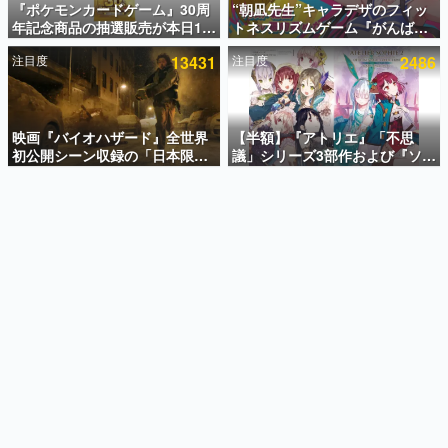
『ポケモンカードゲーム』30周
“朝凪先生”キャラデザのフィッ
年記念商品の抽選販売が本日12
トネスリズムゲーム『がんば
インタビュー
時より開始。拡張パック「30th
れ！チアリズム』Steamストア
注目度
13431
注目度
2486
CELEBRATION」のボックス
ページが公開。キャラクターの
連載・特集一覧
に、「プレミアムデッキセット
CVは陽向葵ゅかさん
エーフィ・ブラッキー」
殿堂入り記事
「FUTURISTIC BOX」の計3商
SNS拡散数が数千以上！ ページビュー数万以上！ などな
品
映画『バイオハザード』全世界
【半額】『アトリエ』「不思
ど。多くの人々に読まれた、電ファミ渾身の“殿堂入り”記
初公開シーン収録の「日本限
議」シリーズ3部作および『ソフ
事をまとめました。
定」予告映像が解禁。バイオの
ィーのアトリエ2』公式画集の
日（8月10日）にあわせて、
Kindle版が50%オフとなるセー
ゲームの企画書
「ラクーンシティ総合病院」へ
ルが開催中。各作品の設定画や
名作ゲームクリエイターの方々に製作時のエピソードをお
聞きし、ヒットする企画（ゲーム）とは何か？を探ってい
行く配達人の姿が披露
美麗なイラストの数々をふんだ
きます。
んに収録
赫本
この物語を解いてはいけない。『赫本』は、〈試験問題〉
の形をした短編ホラー小説集です。
新世代に訊く
これからのデジタルゲーム市場を担う若きクリエイター達
の姿を追い、彼らのルーツと情熱を探っていきます。
ゲーム世代の作家たち
ゲームに多大な影響を受けた作家さんに取材し、ゲームが