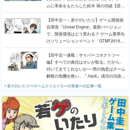
合環境「Unreal Engine」最新バージョン
で、開発環境はどう変わる？ ゲーム業界向
けソリューションイベント「GTMF2019」
に行って、より理解を深めよう【PR】
【田中圭一連載：サイバーコネクトツー
編】すべての責任はオレが取る。だから、
付いてきてくれないか──男の熱意はチーム
解散の危機を救い、『.hack』成功の活路を
開く。業界の快男児・松山 洋に流れる血は
若ゲのいたり〜ゲームクリエイターの青春〜
の記事一覧
『少年ジャンプ』色だった【若ゲのいた
り】
X
Youtube