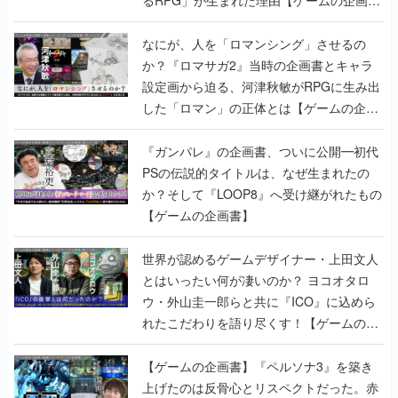
設定画から迫る、河津秋敏がRPGに生み出
した「ロマン」の正体とは【ゲームの企画
書】
『ガンパレ』の企画書、ついに公開━初代
PSの伝説的タイトルは、なぜ生まれたの
か？そして『LOOP8』へ受け継がれたもの
【ゲームの企画書】
世界が認めるゲームデザイナー・上田文人
とはいったい何が凄いのか？ ヨコオタロ
ウ・外山圭一郎らと共に『ICO』に込めら
れたこだわりを語り尽くす！【ゲームの企
画書】
【ゲームの企画書】『ペルソナ3』を築き
上げたのは反骨心とリスペクトだった。赤
い企画書のもとに集った“愚連隊”がシリー
ズを生まれ変わらせるまで【橋野桂インタ
ビュー】
ゲームの企画書
の記事一覧