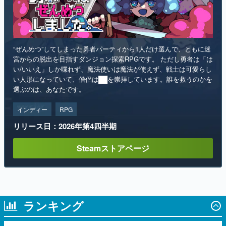
“ぜんめつ”してしまった勇者パーティから1人だけ選んで、ともに迷
宮からの脱出を目指すダンジョン探索RPGです。 ただし勇者は「は
い/いいえ」しか喋れず、魔法使いは魔法が使えず、戦士は可愛らし
い人形になっていて、僧侶は██を崇拝しています。誰を救うのかを
選ぶのは、あなたです。
インディー
RPG
リリース日：2026年第4四半期
Steamストアページ
ランキング
1
【無料】プリキュア映画4作品がTVerで新
たに配信スタート！なんと2018年～2024
年の映画ほぼすべてが見放題に、ぶっちゃ