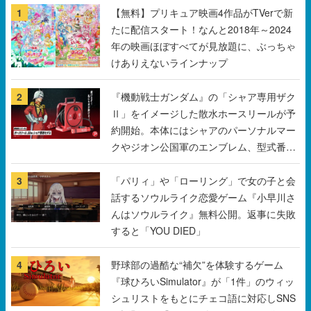
けありえないラインナップ
2
『機動戦士ガンダム』の「シャア専用ザク
Ⅱ」をイメージした散水ホースリールが予
約開始。本体にはシャアのパーソナルマー
クやジオン公国軍のエンブレム、型式番号
などを配置
3
「パリィ」や「ローリング」で女の子と会
話するソウルライク恋愛ゲーム『小早川さ
んはソウルライク』無料公開。返事に失敗
すると「YOU DIED」
4
野球部の過酷な“補欠”を体験するゲーム
『球ひろいSimulator』が「1件」のウィッ
シュリストをもとにチェコ語に対応しSNS
で話題に。『キングダム・カム』開発元や
チェコのプロ野球選手から称賛の声
5
『FNaF』「フレディ・ファズベアーズ・