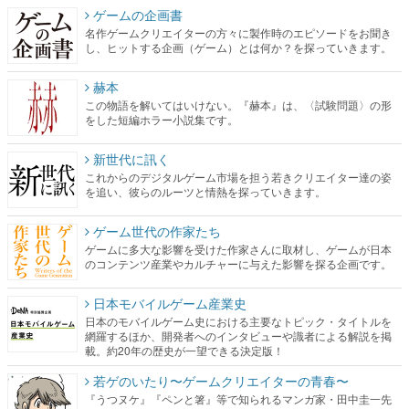
赫本
この物語を解いてはいけない。『赫本』は、〈試験問題〉の形
をした短編ホラー小説集です。
新世代に訊く
これからのデジタルゲーム市場を担う若きクリエイター達の姿
を追い、彼らのルーツと情熱を探っていきます。
ゲーム世代の作家たち
ゲームに多大な影響を受けた作家さんに取材し、ゲームが日本
のコンテンツ産業やカルチャーに与えた影響を探る企画です。
日本モバイルゲーム産業史
日本のモバイルゲーム史における主要なトピック・タイトルを
網羅するほか、開発者へのインタビューや識者による解説を掲
載。約20年の歴史が一望できる決定版！
若ゲのいたり〜ゲームクリエイターの青春〜
『うつヌケ』『ペンと箸』等で知られるマンガ家・田中圭一先
生によるゲーム業界レポートマンガです。
なんでゲームは面白い？
ゲーム開発者・hamatsu氏がゲームの魅力を画面や操作の具体的