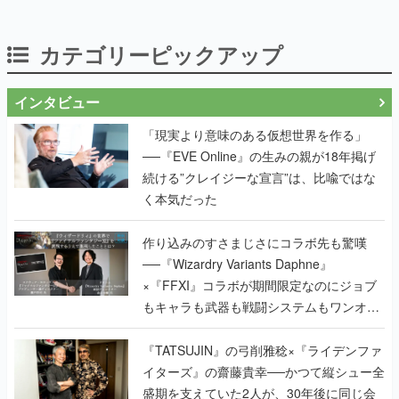
インタビュー
「現実より意味のある仮想世界を作る」
──『EVE Online』の生みの親が18年掲げ
続ける”クレイジーな宣言”は、比喩ではな
く本気だった
作り込みのすさまじさにコラボ先も驚嘆
──『Wizardry Variants Daphne』
×『FFXI』コラボが期間限定なのにジョブ
もキャラも武器も戦闘システムもワンオフ
で作り込まれた理由を両ディレクターに聞
く
『TATSUJIN』の弓削雅稔×『ライデンファ
イターズ』の齋藤貴幸──かつて縦シュー全
盛期を支えていた2人が、30年後に同じ会
社で机を並べる理由とは。新作
『TATSUJIN EXTREME』で初タッグを組
んだレジェンド2人に訊く開発秘話
実写映像1000分、ルート分岐100種類以