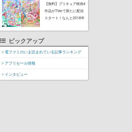
と影鬼ごっこが楽しめる
【無料】プリキュア映画4
作品がTVerで新たに配信
スタート！なんと2018年
～2024年の映画ほぼすべ
てが見放題に、ぶっちゃ
ピックアップ
けありえないラインナッ
プ
電ファミのいま読まれている記事ランキング
アプリセール情報
インタビュー