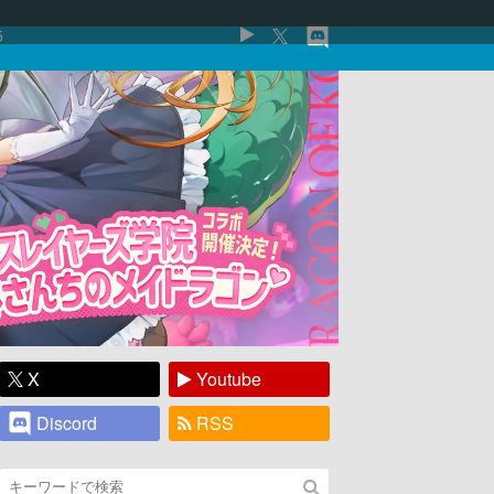
5
X
Youtube
Discord
RSS