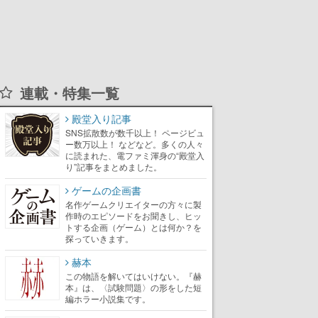
連載・特集一覧
殿堂入り記事
SNS拡散数が数千以上！ ページビュ
ー数万以上！ などなど。多くの人々
に読まれた、電ファミ渾身の“殿堂入
り”記事をまとめました。
ゲームの企画書
名作ゲームクリエイターの方々に製
作時のエピソードをお聞きし、ヒッ
トする企画（ゲーム）とは何か？を
探っていきます。
赫本
この物語を解いてはいけない。『赫
本』は、〈試験問題〉の形をした短
編ホラー小説集です。