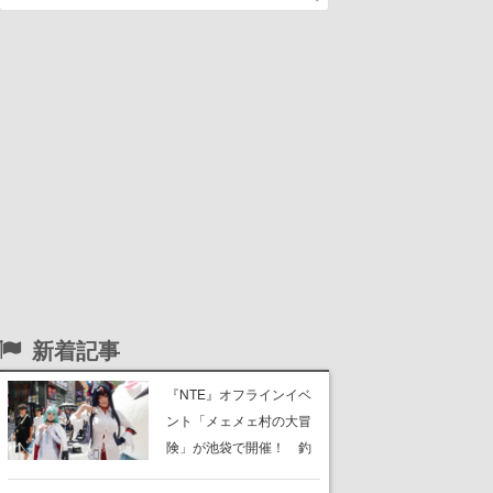
新着記事
『NTE』オフラインイベ
ント「メェメェ村の大冒
険」が池袋で開催！ 釣
りや麻雀、公式レイヤー