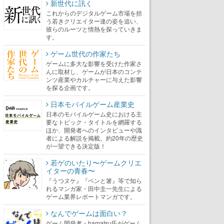
新世代に訊く
これからのデジタルゲーム市場を担
う若きクリエイター達の姿を追い、
彼らのルーツと情熱を探っていきま
す。
ゲーム世代の作家たち
ゲームに多大な影響を受けた作家さ
んに取材し、ゲームが日本のコンテ
ンツ産業やカルチャーに与えた影響
を探る企画です。
日本モバイルゲーム産業史
日本のモバイルゲーム史における主
要なトピック・タイトルを網羅する
ほか、開発者へのインタビューや識
者による解説を掲載。約20年の歴史
が一望できる決定版！
若ゲのいたり〜ゲームクリエ
イターの青春〜
『うつヌケ』『ペンと箸』等で知ら
れるマンガ家・田中圭一先生による
ゲーム業界レポートマンガです。
なんでゲームは面白い？
ゲーム開発者・hamatsu氏がゲーム