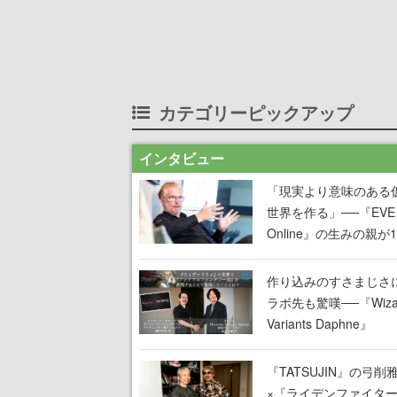
カテゴリーピックアップ
インタビュー
「現実より意味のある
世界を作る」──『EVE
Online』の生みの親が
掲げ続ける”クレイジー
言”は、比喩ではなく本
作り込みのすさまじさ
った
ラボ先も驚嘆──『Wizar
Variants Daphne』
×『FFXI』コラボが期
定なのにジョブもキャ
『TATSUJIN』の弓削
武器も戦闘システムも
×『ライデンファイタ