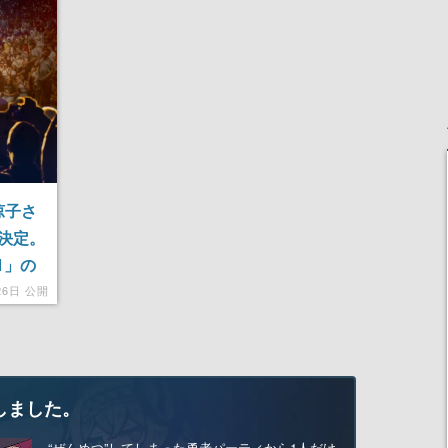
涼子さ
決定。
1」の
26日 公開
しました。
“ぜんめつ”してしまった勇者パーティから1人だけ