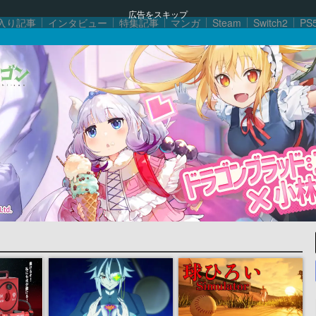
広告をスキップ
入り記事
インタビュー
特集記事
マンガ
Steam
Switch2
PS