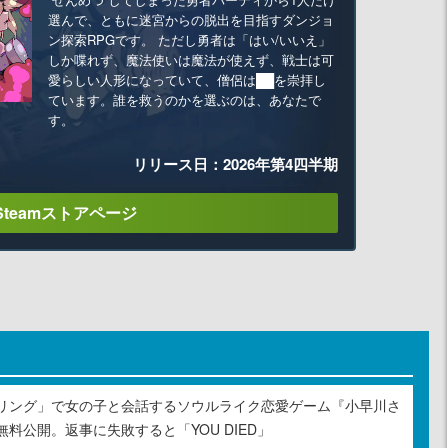
選んで、ともに迷宮からの脱出を目指すダンジョ
ン探索RPGです。 ただし勇者は「はい/いいえ」
しか喋れず、魔法使いは魔法が使えず、戦士は可
愛らしい人形になっていて、僧侶は██を崇拝し
ています。誰を救うのかを選ぶのは、あなたで
す。
リリース日：2026年第4四半期
Steamストアページ
リング」で女の子と会話するソウルライク恋愛ゲーム『小早川さ
料公開。返事に失敗すると「YOU DIED」