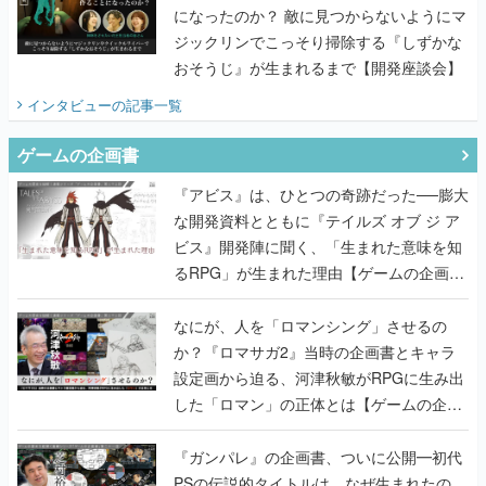
になったのか？ 敵に見つからないようにマ
ジックリンでこっそり掃除する『しずかな
おそうじ』が生まれるまで【開発座談会】
インタビュー
の記事一覧
ゲームの企画書
『アビス』は、ひとつの奇跡だった──膨大
な開発資料とともに『テイルズ オブ ジ ア
ビス』開発陣に聞く、「生まれた意味を知
るRPG」が生まれた理由【ゲームの企画
書】
なにが、人を「ロマンシング」させるの
か？『ロマサガ2』当時の企画書とキャラ
設定画から迫る、河津秋敏がRPGに生み出
した「ロマン」の正体とは【ゲームの企画
書】
『ガンパレ』の企画書、ついに公開━初代
PSの伝説的タイトルは、なぜ生まれたの