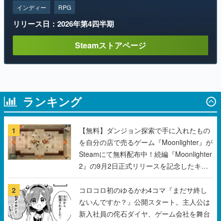
インディー
RPG
リリース日：2026年第4四半期
Steamストアページ
ランキング
1
【無料】ダンジョン探索で手に入れたもの
を自分の店で売るゲーム『Moonlighter』が
Steamにて無料配布中！続編『Moonlighter
2』の9月2日正式リリースを記念したキャ
ンペーン
2
コロコロ初のゆるかわ4コマ『まだサ終し
ないんですか？』公開スタート。主人公は
新入社員の侘石ダイヤ、ゲーム会社を舞台