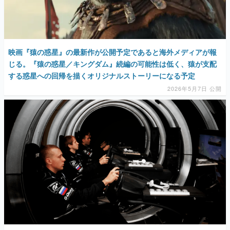
マンガ
女性向け
映画『猿の惑星』の最新作が公開予定であると海外メディアが報
アプリレビュー
じる。『猿の惑星／キングダム』続編の可能性は低く、猿が支配
する惑星への回帰を描くオリジナルストーリーになる予定
その他
2026年5月7日 公開
電ファミニコゲーマーとは？
運営：株式会社マレ