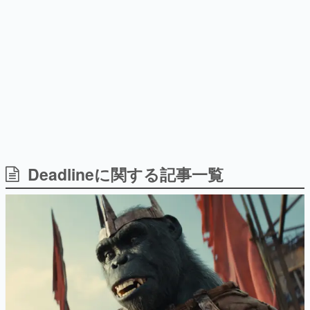
日本のコンテンツ産業やカルチャーに与えた影響を探る企
画です。
日本モバイルゲーム産業史
日本のモバイルゲーム史における主要なトピック・タイト
ルを網羅するほか、開発者へのインタビューや識者による
解説を掲載。約20年の歴史が一望できる決定版！
若ゲのいたり〜ゲームクリエイターの青春〜
『うつヌケ』『ペンと箸』等で知られるマンガ家・田中圭
一先生によるゲーム業界レポートマンガです。
なんでゲームは面白い？
ゲーム開発者・hamatsu氏がゲームの魅力を画面や操作の
Deadlineに関する記事一覧
具体的な形から解き明かしていく、硬派で骨太な評論連載
です。
ゲームが変えた日本語
「経験値」「裏技」「ラスボス」… ゲームにまつわる言葉
の起源や用法の変遷を、コンピューター文化史研究家・タ
イニーP氏が徹底調査。
カテゴリ
特集記事