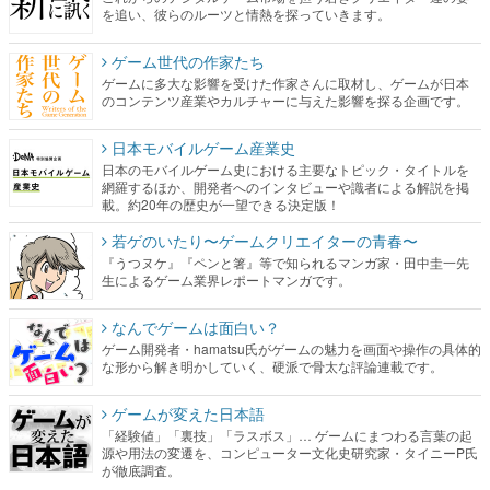
を追い、彼らのルーツと情熱を探っていきます。
ゲーム世代の作家たち
ゲームに多大な影響を受けた作家さんに取材し、ゲームが日本
のコンテンツ産業やカルチャーに与えた影響を探る企画です。
日本モバイルゲーム産業史
日本のモバイルゲーム史における主要なトピック・タイトルを
網羅するほか、開発者へのインタビューや識者による解説を掲
載。約20年の歴史が一望できる決定版！
若ゲのいたり〜ゲームクリエイターの青春〜
『うつヌケ』『ペンと箸』等で知られるマンガ家・田中圭一先
生によるゲーム業界レポートマンガです。
なんでゲームは面白い？
ゲーム開発者・hamatsu氏がゲームの魅力を画面や操作の具体的
な形から解き明かしていく、硬派で骨太な評論連載です。
ゲームが変えた日本語
「経験値」「裏技」「ラスボス」… ゲームにまつわる言葉の起
源や用法の変遷を、コンピューター文化史研究家・タイニーP氏
が徹底調査。