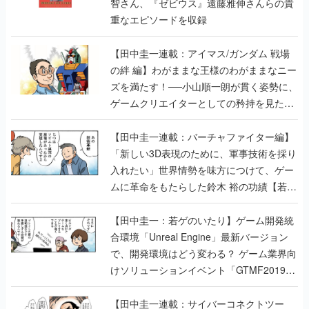
智さん、『ゼビウス』遠藤雅伸さんらの貴
重なエピソードを収録
【田中圭一連載：アイマス/ガンダム 戦場
の絆 編】わがままな王様のわがままなニー
ズを満たす！──小山順一朗が貫く姿勢に、
ゲームクリエイターとしての矜持を見た
【若ゲのいたり最終回】
【田中圭一連載：バーチャファイター編】
「新しい3D表現のために、軍事技術を採り
入れたい」世界情勢を味方につけて、ゲー
ムに革命をもたらした鈴木 裕の功績【若ゲ
のいたり】
【田中圭一：若ゲのいたり】ゲーム開発統
合環境「Unreal Engine」最新バージョン
で、開発環境はどう変わる？ ゲーム業界向
けソリューションイベント「GTMF2019」
に行って、より理解を深めよう【PR】
【田中圭一連載：サイバーコネクトツー