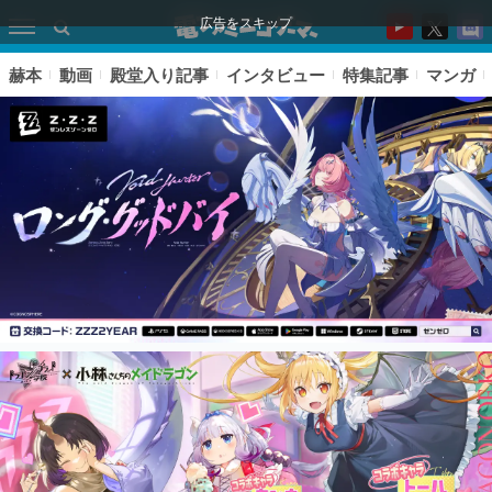
広告をスキップ
赫本
動画
殿堂入り記事
インタビュー
特集記事
マンガ
ピックアップ
電ファミのいま読まれている記事ランキング
アプリセール情報