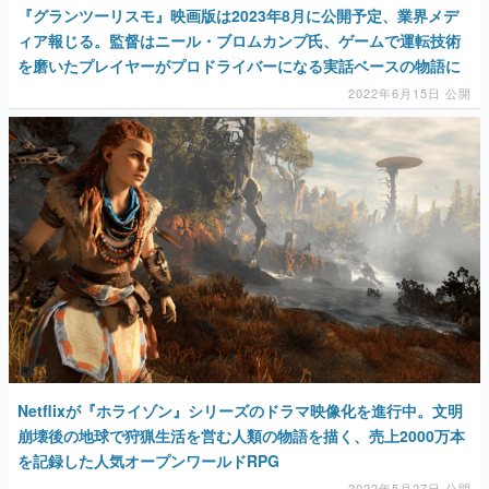
『グランツーリスモ』映画版は2023年8月に公開予定、業界メデ
ィア報じる。監督はニール・ブロムカンプ氏、ゲームで運転技術
を磨いたプレイヤーがプロドライバーになる実話ベースの物語に
2022年6月15日 公開
Netflixが『ホライゾン』シリーズのドラマ映像化を進行中。文明
崩壊後の地球で狩猟生活を営む人類の物語を描く、売上2000万本
を記録した人気オープンワールドRPG
2022年5月27日 公開