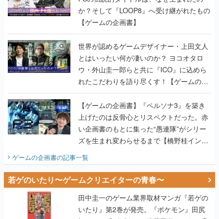
か？そして『LOOP8』へ受け継がれたもの
【ゲームの企画書】
世界が認めるゲームデザイナー・上田文人
とはいったい何が凄いのか？ ヨコオタロ
ウ・外山圭一郎らと共に『ICO』に込めら
れたこだわりを語り尽くす！【ゲームの企
画書】
【ゲームの企画書】『ペルソナ3』を築き
上げたのは反骨心とリスペクトだった。赤
い企画書のもとに集った“愚連隊”がシリー
ズを生まれ変わらせるまで【橋野桂インタ
ビュー】
ゲームの企画書
の記事一覧
若ゲのいたり〜ゲームクリエイターの青春〜
田中圭一のゲーム業界取材マンガ『若ゲの
いたり』第2巻が発売。『ポケモン』田尻