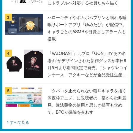
にトラブルへ対応する社員たちを描く
3
ハローキティやポムポムプリンと眠れる睡
眠サポートアプリ『ゆめたび』が配信中。
キャラごとのASMRや目覚ましアラームも
搭載
4
『VALORANT』元プロ「GON」の“あの名
場面”がデザインされた新作グッズが本日8
月5日より期間限定で発売。Tシャツやコイ
ンケース、アクキーなどが全品受注生産で
登場、過去に発売したグッズの再販も
5
「タバコを止められない猫耳キャラを描く
深夜枠アニメ」に視聴者の一部から批判意
見。違法薬物の使用と思しき描写も含め
て、BPOが議論を交わす
すべて見る