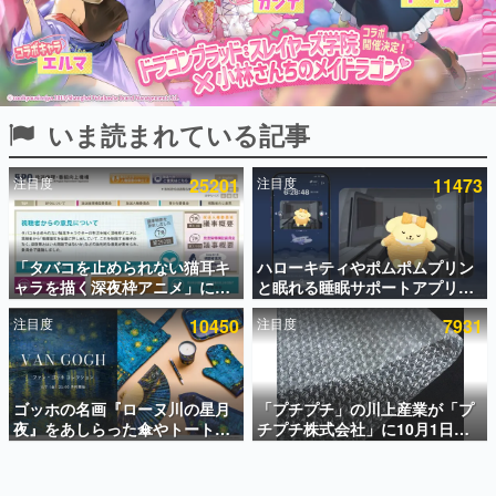
インタビュー
連載・特集一覧
殿堂入り記事
いま読まれている記事
SNS拡散数が数千以上！ ページビュー数万以上！ などな
ど。多くの人々に読まれた、電ファミ渾身の“殿堂入り”記
事をまとめました。
注目度
25201
注目度
11473
ゲームの企画書
名作ゲームクリエイターの方々に製作時のエピソードをお
聞きし、ヒットする企画（ゲーム）とは何か？を探ってい
「タバコを止められない猫耳キ
ハローキティやポムポムプリン
きます。
ャラを描く深夜枠アニメ」に視
と眠れる睡眠サポートアプリ
赫本
聴者の一部から批判意見。違法
『ゆめたび』が配信中。キャラ
この物語を解いてはいけない。『赫本』は、〈試験問題〉
注目度
10450
注目度
7931
薬物の使用と思しき描写も含め
ごとのASMRや目覚ましアラー
の形をした短編ホラー小説集です。
て、BPOが議論を交わす
ムも搭載
新世代に訊く
ゴッホの名画『ローヌ川の星月
「プチプチ」の川上産業が「プ
これからのデジタルゲーム市場を担う若きクリエイター達
の姿を追い、彼らのルーツと情熱を探っていきます。
夜』をあしらった傘やトートバ
チプチ株式会社」に10月1日よ
ッグなどが登場。8月7日21時よ
り社名変更へ。創業58年で初め
り2日間限定で予約販売
ての変更で、“プチッ”と鳴るお
ゲーム世代の作家たち
なじみの緩衝材が会社の名前に
ゲームに多大な影響を受けた作家さんに取材し、ゲームが