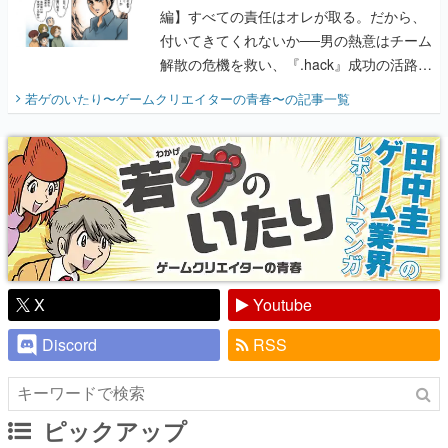
編】すべての責任はオレが取る。だから、
付いてきてくれないか──男の熱意はチーム
解散の危機を救い、『.hack』成功の活路を
開く。業界の快男児・松山 洋に流れる血は
若ゲのいたり〜ゲームクリエイターの青春〜
の記事一覧
『少年ジャンプ』色だった【若ゲのいた
り】
X
Youtube
Discord
RSS
ピックアップ