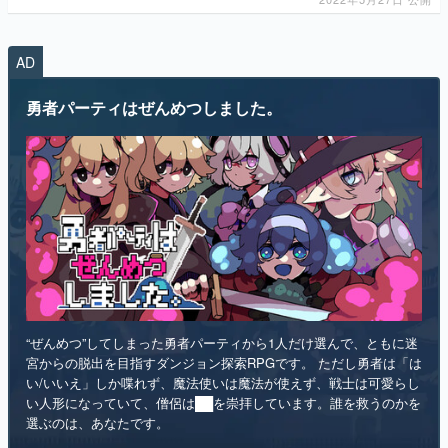
AD
勇者パーティはぜんめつしました。
“ぜんめつ”してしまった勇者パーティから1人だけ選んで、ともに迷
宮からの脱出を目指すダンジョン探索RPGです。 ただし勇者は「は
い/いいえ」しか喋れず、魔法使いは魔法が使えず、戦士は可愛らし
い人形になっていて、僧侶は██を崇拝しています。誰を救うのかを
選ぶのは、あなたです。