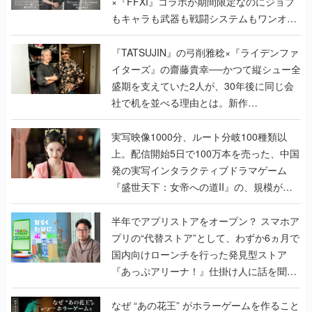
×『FFXI』コラボが期間限定なのにジョブ
もキャラも武器も戦闘システムもワンオフ
で作り込まれた理由を両ディレクターに聞
く
『TATSUJIN』の弓削雅稔×『ライデンファ
イターズ』の齋藤貴幸──かつて縦シュー全
盛期を支えていた2人が、30年後に同じ会
社で机を並べる理由とは。新作
『TATSUJIN EXTREME』で初タッグを組
んだレジェンド2人に訊く開発秘話
実写映像1000分、ルート分岐100種類以
上。配信開始5日で100万本を売った、中国
発の実写インタラクティブドラマゲーム
『盛世天下：女帝への道II』の、規模が違
うこだわりをプロデューサーに聞いた
半年でアプリストアをオープン？ スマホア
プリの“代替ストア”として、わずか6ヵ月で
国内向けローンチを行った発見型ストア
『あっぷアリーナ！』仕掛け人に話を聞い
てみた
なぜ “あの花王” がホラーゲームを作ること