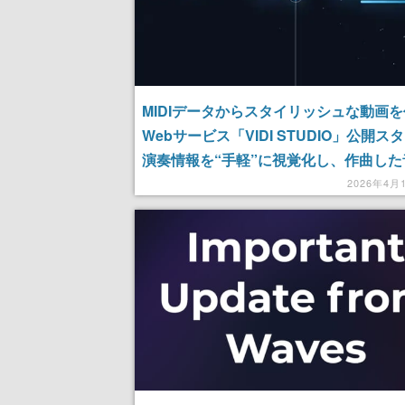
MIDIデータからスタイリッシュな動画
Webサービス「VIDI STUDIO」公開ス
演奏情報を“手軽”に視覚化し、作曲した
さまざまな形で表現できる
2026年4月