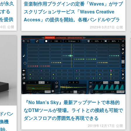
」が永久
音楽制作用プラグインの定番「Waves」がサブ
化する
スクリプションサービス「Waves Creative
を提供
Access」の提供を開始。各種バンドルやプラ
グイン単体での販売を終了し、完全サブスクに
30日 公開
2023年3月27日 公開
一本化する
『No Man’s Sky』最新アップデートで本格的
なDTMツールが登場。ライトとの接続も可能で
ドバン
ダンスフロアの雰囲気を再現できる
換機
2019年12月17日 公開
開始。