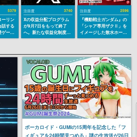
5379
3740
2596
注目度
注目度
ローリン
Xの収益分配プログラム
『機動戦士ガンダム』の
会話する
が9月7日をもって終了
「シャア専用ザクⅡ」を
愛ゲーム
へ。新たな収益化制度
イメージした散水ホース
ソウルラ
「Original Content
リールが予約開始。本体
。返事に
Rewards Program」を
にはシャアのパーソナル
U
発表
マークやジオン公国軍の
エンブレム、型式番号な
どを配置
ボーカロイド・GUMIの15周年を記念した「フ
ィギュアを24時間見つめる」謎の生放送が26日