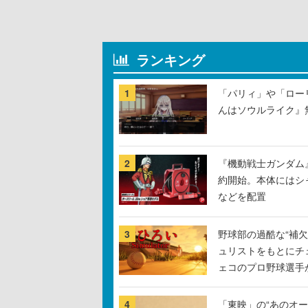
ランキング
1
「パリィ」や「ロー
んはソウルライク』無
2
『機動戦士ガンダム
約開始。本体にはシ
などを配置
3
野球部の過酷な“補欠
ュリストをもとにチ
ェコのプロ野球選手
4
「東映」の“あのオ