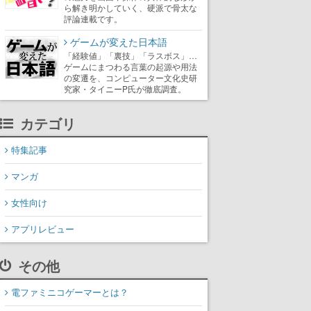
ら解き明かしていく、硬派で骨太な
評論連載です。
ゲームが変えた日本語
「経験値」「裏技」「ラスボス」…
ゲームにまつわる言葉の起源や用法
の変遷を、コンピューター文化史研
究家・タイニーP氏が徹底調査。
カテゴリ
特集記事
マンガ
女性向け
アプリレビュー
その他
電ファミニコゲーマーとは？