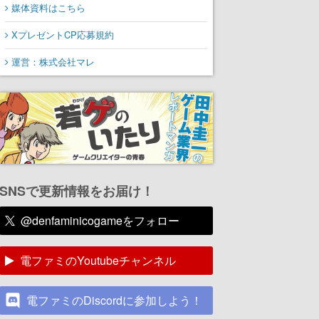
媒体資料はこちら
XプレゼントCP応募規約
運営：株式会社マレ
SNSで更新情報をお届け！
@denfaminicogameをフォロー
電ファミのYoutubeチャンネル
電ファミのDiscordに参加しよう！