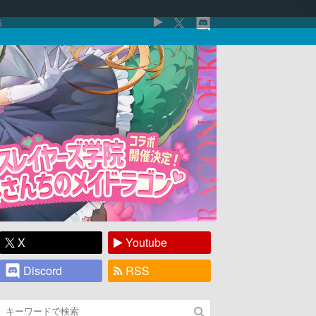
5
X
Youtube
Discord
RSS