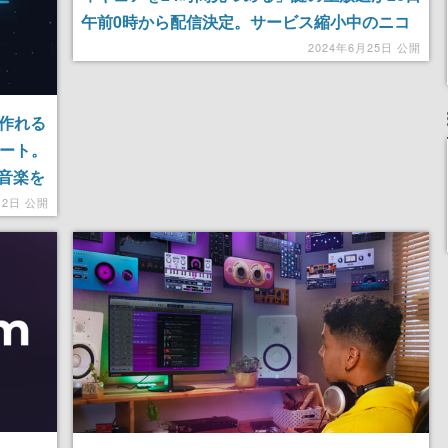
午前0時から配信決定。サービス縮小中のニコ
ニコに代わってYouTubeで一日中お祝い
2024年6月25日 公開
を作れる
タート。
音楽を
12日 公開