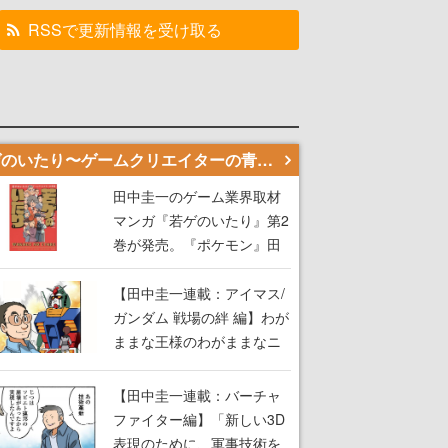
RSSで更新情報を受け取る
若ゲのいたり〜ゲームクリエイターの青春〜
田中圭一のゲーム業界取材
マンガ『若ゲのいたり』第2
巻が発売。『ポケモン』田
尻智さん、『ゼビウス』遠
藤雅伸さんらの貴重なエピ
【田中圭一連載：アイマス/
ソードを収録
ガンダム 戦場の絆 編】わが
ままな王様のわがままなニ
ーズを満たす！──小山順一
朗が貫く姿勢に、ゲームク
【田中圭一連載：バーチャ
リエイターとしての矜持を
ファイター編】「新しい3D
見た【若ゲのいたり最終
表現のために、軍事技術を