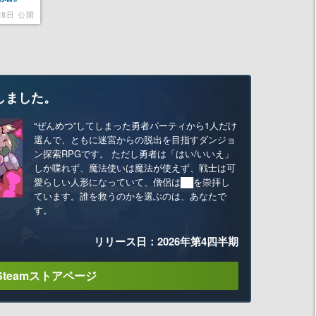
ゲーム
28日 公開
しました。
“ぜんめつ”してしまった勇者パーティから1人だけ
選んで、ともに迷宮からの脱出を目指すダンジョ
ン探索RPGです。 ただし勇者は「はい/いいえ」
しか喋れず、魔法使いは魔法が使えず、戦士は可
愛らしい人形になっていて、僧侶は██を崇拝し
ています。誰を救うのかを選ぶのは、あなたで
す。
リリース日：2026年第4四半期
Steamストアページ