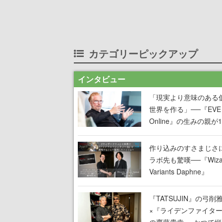
カテゴリーピックアップ
インタビュー
「現実より意味のある
世界を作る」──『EVE
Online』の生みの親が
掲げ続ける”クレイジー
言”は、比喩ではなく本
作り込みのすさまじさ
った
ラボ先も驚嘆──『Wizar
Variants Daphne』
×『FFXI』コラボが期
定なのにジョブもキャ
『TATSUJIN』の弓削
武器も戦闘システムも
×『ライデンファイタ
オフで作り込まれた理