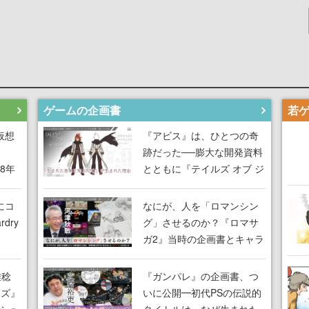
ゲームの企画書
仮想
『アビス』は、ひとつの奇
跡だった──膨大な開発資料
18年
とともに『テイルズ オブ ジ
な宣
アビス』開発陣に聞く、
気だ
「生まれた意味を知る
にコ
なにが、人を「ロマンシン
RPG」が生まれた理由【ゲ
dry
グ」させるのか？『ロマサ
ームの企画書】
ガ2』当時の企画書とキャラ
間限
設定画から迫る、河津秋敏
ラも
がRPGに生み出した「ロマ
雅稔
『ガンパレ』の企画書、つ
ワン
ン」の正体とは【ゲームの
ーズ』
いに公開━初代PSの伝説的
由を
企画書】