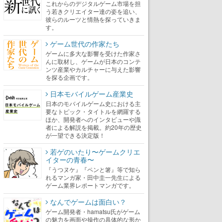
これからのデジタルゲーム市場を担
う若きクリエイター達の姿を追い、
彼らのルーツと情熱を探っていきま
す。
ゲーム世代の作家たち
ゲームに多大な影響を受けた作家さ
んに取材し、ゲームが日本のコンテ
ンツ産業やカルチャーに与えた影響
を探る企画です。
日本モバイルゲーム産業史
日本のモバイルゲーム史における主
要なトピック・タイトルを網羅する
ほか、開発者へのインタビューや識
者による解説を掲載。約20年の歴史
が一望できる決定版！
若ゲのいたり〜ゲームクリエ
イターの青春〜
『うつヌケ』『ペンと箸』等で知ら
れるマンガ家・田中圭一先生による
ゲーム業界レポートマンガです。
なんでゲームは面白い？
ゲーム開発者・hamatsu氏がゲーム
の魅力を画面や操作の具体的な形か