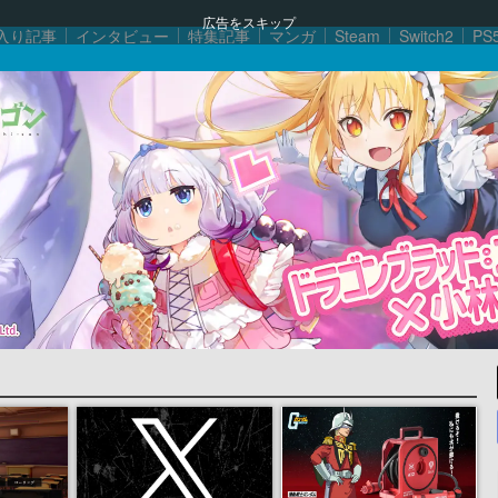
広告をスキップ
入り記事
インタビュー
特集記事
マンガ
Steam
Switch2
PS