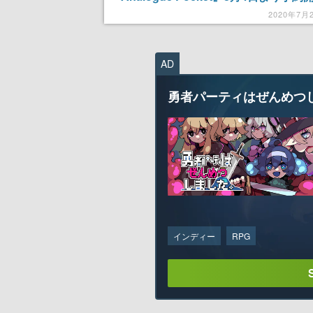
アダプターで「ネオジオポケット」や「
2020年7月
ギア」にも対応
AD
勇者パーティはぜんめつ
インディー
RPG