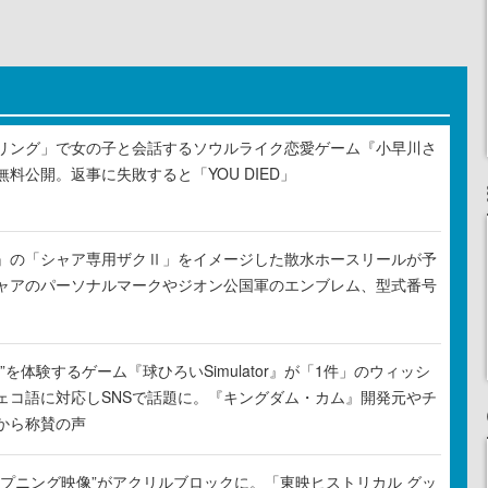
リング」で女の子と会話するソウルライク恋愛ゲーム『小早川さ
料公開。返事に失敗すると「YOU DIED」
』の「シャア専用ザクⅡ」をイメージした散水ホースリールが予
ャアのパーソナルマークやジオン公国軍のエンブレム、型式番号
”を体験するゲーム『球ひろいSimulator』が「1件」のウィッシ
ェコ語に対応しSNSで話題に。『キングダム・カム』開発元やチ
から称賛の声
ープニング映像”がアクリルブロックに。「東映ヒストリカル グッ