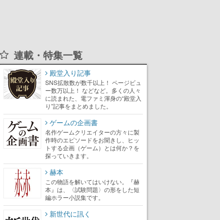
連載・特集一覧
殿堂入り記事
SNS拡散数が数千以上！ ページビュ
ー数万以上！ などなど。多くの人々
に読まれた、電ファミ渾身の“殿堂入
り”記事をまとめました。
ゲームの企画書
名作ゲームクリエイターの方々に製
作時のエピソードをお聞きし、ヒッ
トする企画（ゲーム）とは何か？を
探っていきます。
赫本
この物語を解いてはいけない。『赫
本』は、〈試験問題〉の形をした短
編ホラー小説集です。
新世代に訊く