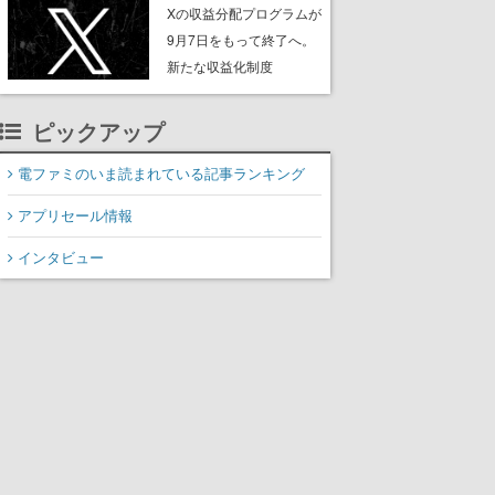
ンペーンなども発表
Xの収益分配プログラムが
9月7日をもって終了へ。
新たな収益化制度
「Original Content
Rewards Program」を発
ピックアップ
表
電ファミのいま読まれている記事ランキング
アプリセール情報
インタビュー