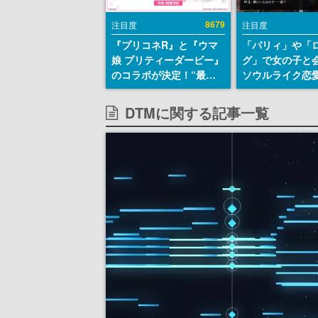
8679
注目度
注目度
『プリコネR』と『ウマ
「パリィ」や「
娘 プリティーダービー』
グ」で女の子と
のコラボが決定！“最大
ソウルライク恋
170連無料”の8.5周年キ
『小早川さんは
ャンペーンなども発表
イク』無料公開
DTMに関する記事一覧
失敗すると「YO
DIED」