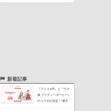
新着記事
『プリコネR』と『ウマ
娘 プリティーダービー』
のコラボが決定！“最大
170連無料”の8.5周年キャ