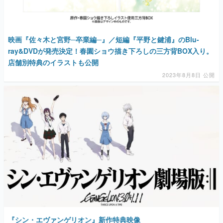
映画『佐々木と宮野─卒業編─』／短編『平野と鍵浦』のBlu-
ray&DVDが発売決定！春園ショウ描き下ろしの三方背BOX入り。
店舗別特典のイラストも公開
2023年8月8日 公開
『シン・エヴァンゲリオン』新作特典映像