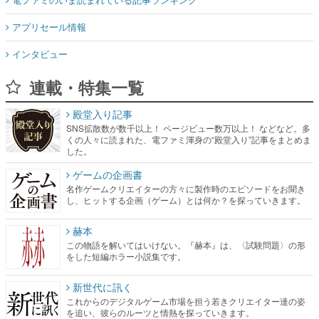
アプリセール情報
インタビュー
連載・特集一覧
殿堂入り記事
SNS拡散数が数千以上！ ページビュー数万以上！ などなど。多
くの人々に読まれた、電ファミ渾身の“殿堂入り”記事をまとめま
した。
ゲームの企画書
名作ゲームクリエイターの方々に製作時のエピソードをお聞き
し、ヒットする企画（ゲーム）とは何か？を探っていきます。
赫本
この物語を解いてはいけない。『赫本』は、〈試験問題〉の形
をした短編ホラー小説集です。
新世代に訊く
これからのデジタルゲーム市場を担う若きクリエイター達の姿
を追い、彼らのルーツと情熱を探っていきます。