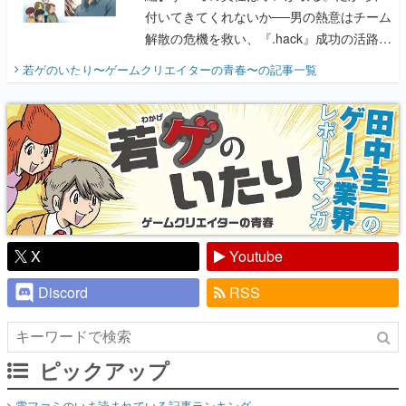
付いてきてくれないか──男の熱意はチーム
解散の危機を救い、『.hack』成功の活路を
開く。業界の快男児・松山 洋に流れる血は
若ゲのいたり〜ゲームクリエイターの青春〜
の記事一覧
『少年ジャンプ』色だった【若ゲのいた
り】
X
Youtube
Discord
RSS
ピックアップ
電ファミのいま読まれている記事ランキング