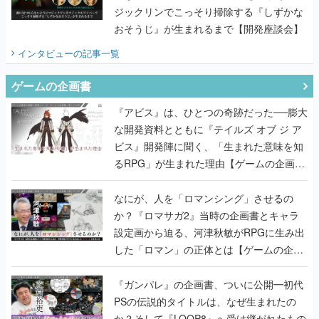
ジックリンでこっそり掃除する『しずかな
おそうじ』が生まれるまで【開発座談会】
インタビュー
の記事一覧
ゲームの企画書
『アビス』は、ひとつの奇跡だった──膨大
な開発資料とともに『テイルズ オブ ジ ア
ビス』開発陣に聞く、「生まれた意味を知
るRPG」が生まれた理由【ゲームの企画
書】
なにが、人を「ロマンシング」させるの
か？『ロマサガ2』当時の企画書とキャラ
設定画から迫る、河津秋敏がRPGに生み出
した「ロマン」の正体とは【ゲームの企画
書】
『ガンパレ』の企画書、ついに公開━初代
PSの伝説的タイトルは、なぜ生まれたの
か？そして『LOOP8』へ受け継がれたもの