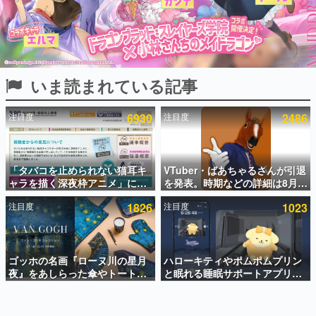
インタビュー
連載・特集一覧
殿堂入り記事
いま読まれている記事
SNS拡散数が数千以上！ ページビュー数万以上！ などな
ど。多くの人々に読まれた、電ファミ渾身の“殿堂入り”記
事をまとめました。
注目度
6930
注目度
2486
ゲームの企画書
名作ゲームクリエイターの方々に製作時のエピソードをお
聞きし、ヒットする企画（ゲーム）とは何か？を探ってい
「タバコを止められない猫耳キ
VTuber・ばあちゃるさんが引退
きます。
ャラを描く深夜枠アニメ」に視
を発表。時期などの詳細は8月9
赫本
聴者の一部から批判意見。違法
日15時からの配信で説明
この物語を解いてはいけない。『赫本』は、〈試験問題〉
注目度
1826
注目度
1023
薬物の使用と思しき描写も含め
の形をした短編ホラー小説集です。
て、BPOが議論を交わす
新世代に訊く
ゴッホの名画『ローヌ川の星月
ハローキティやポムポムプリン
これからのデジタルゲーム市場を担う若きクリエイター達
の姿を追い、彼らのルーツと情熱を探っていきます。
夜』をあしらった傘やトートバ
と眠れる睡眠サポートアプリ
ッグなどが登場。8月7日21時よ
『ゆめたび』が配信中。キャラ
り2日間限定で予約販売
ごとのASMRや目覚ましアラー
ゲーム世代の作家たち
ムも搭載
ゲームに多大な影響を受けた作家さんに取材し、ゲームが