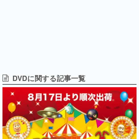
日本のコンテンツ産業やカルチャーに与えた影響を探る企
画です。
日本モバイルゲーム産業史
日本のモバイルゲーム史における主要なトピック・タイト
ルを網羅するほか、開発者へのインタビューや識者による
解説を掲載。約20年の歴史が一望できる決定版！
若ゲのいたり〜ゲームクリエイターの青春〜
『うつヌケ』『ペンと箸』等で知られるマンガ家・田中圭
一先生によるゲーム業界レポートマンガです。
なんでゲームは面白い？
ゲーム開発者・hamatsu氏がゲームの魅力を画面や操作の
DVDに関する記事一覧
具体的な形から解き明かしていく、硬派で骨太な評論連載
です。
ゲームが変えた日本語
「経験値」「裏技」「ラスボス」… ゲームにまつわる言葉
の起源や用法の変遷を、コンピューター文化史研究家・タ
イニーP氏が徹底調査。
カテゴリ
特集記事