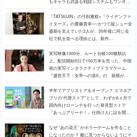
もキャラも武器も戦闘システムもワンオフ
で作り込まれた理由を両ディレクターに聞
く
『TATSUJIN』の弓削雅稔×『ライデンファ
イターズ』の齋藤貴幸──かつて縦シュー全
盛期を支えていた2人が、30年後に同じ会
社で机を並べる理由とは。新作
『TATSUJIN EXTREME』で初タッグを組
んだレジェンド2人に訊く開発秘話
実写映像1000分、ルート分岐100種類以
上。配信開始5日で100万本を売った、中国
発の実写インタラクティブドラマゲーム
『盛世天下：女帝への道II』の、規模が違
うこだわりをプロデューサーに聞いた
半年でアプリストアをオープン？ スマホア
プリの“代替ストア”として、わずか6ヵ月で
国内向けローンチを行った発見型ストア
『あっぷアリーナ！』仕掛け人に話を聞い
てみた
なぜ “あの花王” がホラーゲームを作ること
になったのか？ 敵に見つからないようにマ