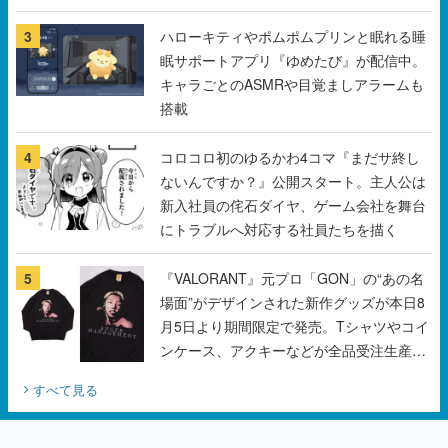
ンペーン
3
ハローキティやポムポムプリンと眠れる睡
眠サポートアプリ『ゆめたび』が配信中。
キャラごとのASMRや目覚ましアラームも
搭載
4
コロコロ初のゆるかわ4コマ『まだサ終し
ないんですか？』公開スタート。主人公は
新入社員の侘石ダイヤ、ゲーム会社を舞台
にトラブルへ対応する社員たちを描く
5
『VALORANT』元プロ「GON」の“あの名
場面”がデザインされた新作グッズが本日8
月5日より期間限定で発売。Tシャツやコイ
ンケース、アクキーなどが全品受注生産で
登場、過去に発売したグッズの再販も
すべて見る