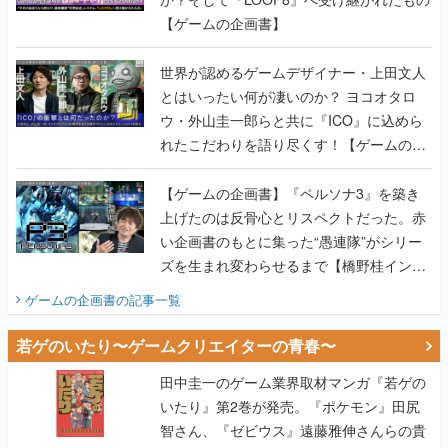
【ゲームの企画書】
世界が認めるゲームデザイナー・上田文人
とはいったい何が凄いのか？ ヨコオタロ
ウ・外山圭一郎らと共に『ICO』に込めら
れたこだわりを語り尽くす！【ゲームの企
画書】
【ゲームの企画書】『ペルソナ3』を築き
上げたのは反骨心とリスペクトだった。赤
い企画書のもとに集った“愚連隊”がシリー
ズを生まれ変わらせるまで【橋野桂インタ
ビュー】
ゲームの企画書
の記事一覧
若ゲのいたり〜ゲームクリエイターの青春〜
田中圭一のゲーム業界取材マンガ『若ゲの
いたり』第2巻が発売。『ポケモン』田尻
智さん、『ゼビウス』遠藤雅伸さんらの貴