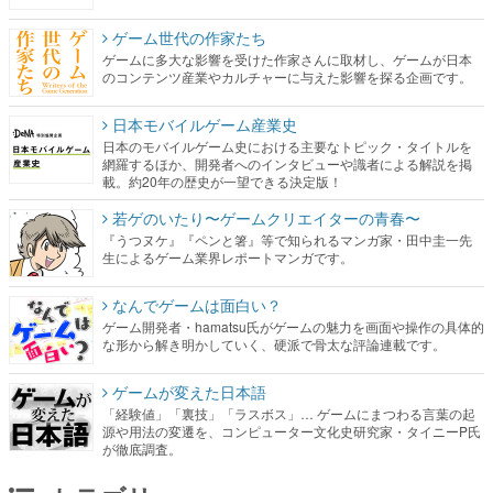
ゲーム世代の作家たち
ゲームに多大な影響を受けた作家さんに取材し、ゲームが日本
のコンテンツ産業やカルチャーに与えた影響を探る企画です。
日本モバイルゲーム産業史
日本のモバイルゲーム史における主要なトピック・タイトルを
網羅するほか、開発者へのインタビューや識者による解説を掲
載。約20年の歴史が一望できる決定版！
若ゲのいたり〜ゲームクリエイターの青春〜
『うつヌケ』『ペンと箸』等で知られるマンガ家・田中圭一先
生によるゲーム業界レポートマンガです。
なんでゲームは面白い？
ゲーム開発者・hamatsu氏がゲームの魅力を画面や操作の具体的
な形から解き明かしていく、硬派で骨太な評論連載です。
ゲームが変えた日本語
「経験値」「裏技」「ラスボス」… ゲームにまつわる言葉の起
源や用法の変遷を、コンピューター文化史研究家・タイニーP氏
が徹底調査。