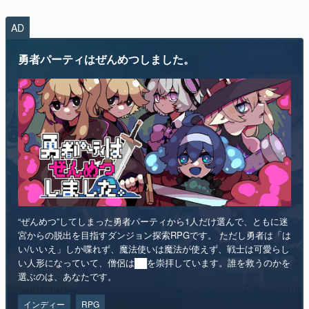
AD
勇者パーティはぜんめつしました。
“ぜんめつ”してしまった勇者パーティから1人だけ選んで、ともに迷
宮からの脱出を目指すダンジョン探索RPGです。 ただし勇者は「は
い/いいえ」しか喋れず、魔法使いは魔法が使えず、戦士は可愛らし
い人形になっていて、僧侶は██を崇拝しています。誰を救うのかを
選ぶのは、あなたです。
インディー
RPG