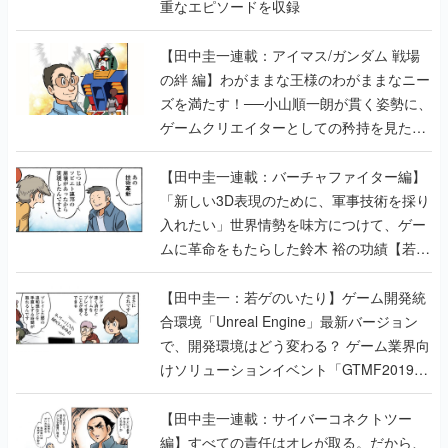
重なエピソードを収録
【田中圭一連載：アイマス/ガンダム 戦場
の絆 編】わがままな王様のわがままなニー
ズを満たす！──小山順一朗が貫く姿勢に、
ゲームクリエイターとしての矜持を見た
【若ゲのいたり最終回】
【田中圭一連載：バーチャファイター編】
「新しい3D表現のために、軍事技術を採り
入れたい」世界情勢を味方につけて、ゲー
ムに革命をもたらした鈴木 裕の功績【若ゲ
のいたり】
【田中圭一：若ゲのいたり】ゲーム開発統
合環境「Unreal Engine」最新バージョン
で、開発環境はどう変わる？ ゲーム業界向
けソリューションイベント「GTMF2019」
に行って、より理解を深めよう【PR】
【田中圭一連載：サイバーコネクトツー
編】すべての責任はオレが取る。だから、