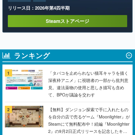
リリース日：2026年第4四半期
Steamストアページ
ランキング
1
「タバコを止められない猫耳キャラを描く
深夜枠アニメ」に視聴者の一部から批判意
見。違法薬物の使用と思しき描写も含め
て、BPOが議論を交わす
2
【無料】ダンジョン探索で手に入れたもの
を自分の店で売るゲーム『Moonlighter』が
Steamにて無料配布中！続編『Moonlighter
2』の9月2日正式リリースを記念したキャ