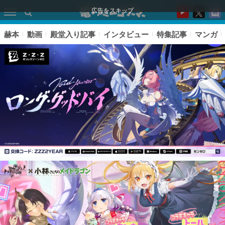
広告をスキップ
赫本
動画
殿堂入り記事
インタビュー
特集記事
マンガ
ピックアップ
電ファミのいま読まれている記事ランキング
アプリセール情報