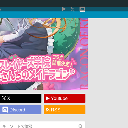
5
X
Youtube
Discord
RSS