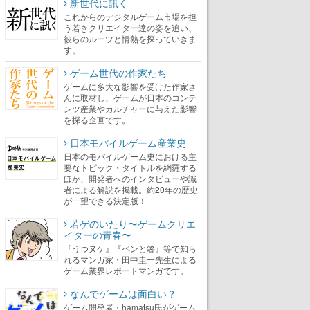
新世代に訊く
これからのデジタルゲーム市場を担
う若きクリエイター達の姿を追い、
彼らのルーツと情熱を探っていきま
す。
ゲーム世代の作家たち
ゲームに多大な影響を受けた作家さ
んに取材し、ゲームが日本のコンテ
ンツ産業やカルチャーに与えた影響
を探る企画です。
日本モバイルゲーム産業史
日本のモバイルゲーム史における主
要なトピック・タイトルを網羅する
ほか、開発者へのインタビューや識
者による解説を掲載。約20年の歴史
が一望できる決定版！
若ゲのいたり〜ゲームクリエ
イターの青春〜
『うつヌケ』『ペンと箸』等で知ら
れるマンガ家・田中圭一先生による
ゲーム業界レポートマンガです。
なんでゲームは面白い？
ゲーム開発者・hamatsu氏がゲーム