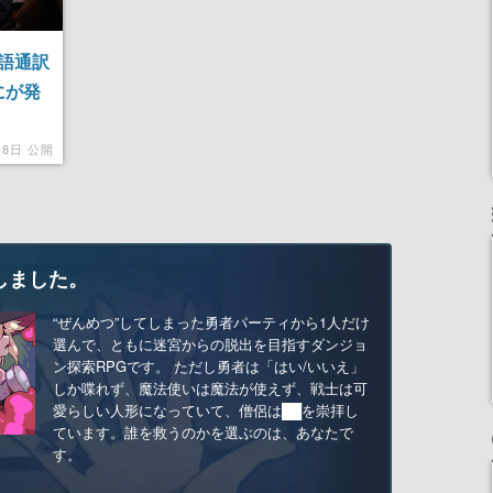
本語通訳
にが発
月8日 公開
しました。
“ぜんめつ”してしまった勇者パーティから1人だけ
選んで、ともに迷宮からの脱出を目指すダンジョ
ン探索RPGです。 ただし勇者は「はい/いいえ」
しか喋れず、魔法使いは魔法が使えず、戦士は可
愛らしい人形になっていて、僧侶は██を崇拝し
ています。誰を救うのかを選ぶのは、あなたで
す。