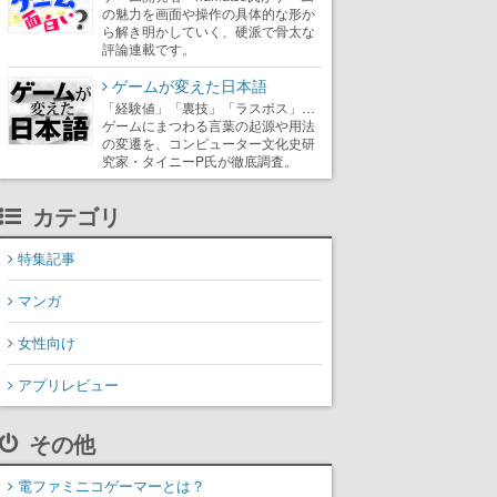
の魅力を画面や操作の具体的な形か
ら解き明かしていく、硬派で骨太な
評論連載です。
ゲームが変えた日本語
「経験値」「裏技」「ラスボス」…
ゲームにまつわる言葉の起源や用法
の変遷を、コンピューター文化史研
究家・タイニーP氏が徹底調査。
カテゴリ
特集記事
マンガ
女性向け
アプリレビュー
その他
電ファミニコゲーマーとは？