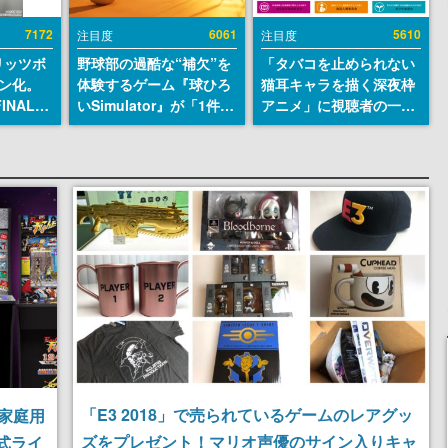
7172
6061
5610
注目度
注目度
リッツボ
野球部の過酷な“補欠”を
「タバコを止められない
ン化。
体験するゲーム『球ひろ
猫耳キャラを描く深夜枠
INAL
いSimulator』が「1件」
アニメ」に視聴者の一部
SEUM-
のウィッシュリストをも
から批判意見。違法薬物
グッズ情
とにチェコ語に対応し
の使用と思しき描写も含
SNSで話題に。『キング
めて、BPOが議論を交わ
ダム・カム』開発元やチ
す
ェコのプロ野球選手から
称賛の声
「E3 2018」で売られているゲームのレアグッ
“家庭用
ズをプレゼント！マリオ声優のサイン入りキャ
式ライ