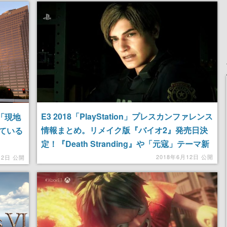
E3 2018「PlayStation」プレスカンファレンス
「現地
情報まとめ。リメイク版『バイオ2』発売日決
ている
定！『Death Stranding』や「元寇」テーマ新
作の新プレイ映像も
2018年6月12日 公開
12日 公開