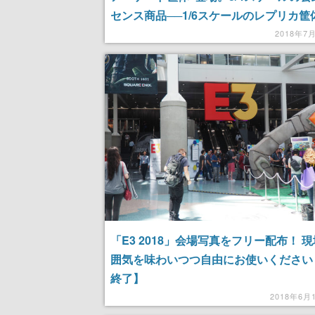
センス商品──1/6スケールのレプリカ筐
ンナム作品が20タイトル遊べるミニ筐体
2018年7
「E3 2018」会場写真をフリー配布！ 
囲気を味わいつつ自由にお使いください
終了】
2018年6月