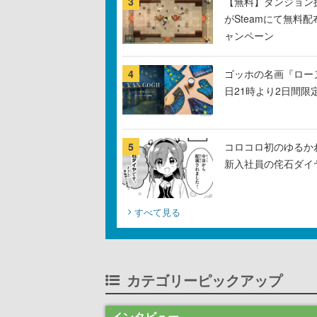
3
【無料】ダンジョン探
がSteamにて無料配
ャンペーン
4
ゴッホの名画『ロー
日21時より2日間限
5
コロコロ初のゆるか
新入社員の侘石ダイ
すべて見る
カテゴリーピックアップ
インタビュー