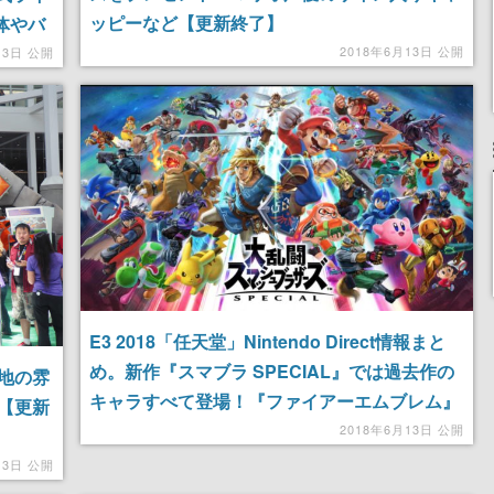
ッピーなど【更新終了】
体やバ
も
2018年6月13日 公開
月3日 公開
E3 2018「任天堂」Nintendo Direct情報まと
め。新作『スマブラ SPECIAL』では過去作の
現地の雰
キャラすべて登場！『ファイアーエムブレム』
【更新
新作映像に『Fortnite』も
2018年6月13日 公開
13日 公開