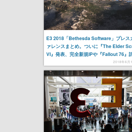
E3 2018「Bethesda Software」プレ
ァレンスまとめ。ついに『The Elder Scro
VI』発表、完全新規IPや『Fallout 76
2018年6月