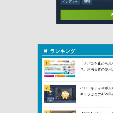
インディー
RPG
ランキング
1
「タバコを止められ
見。違法薬物の使用
2
ハローキティやポム
キャラごとのASM