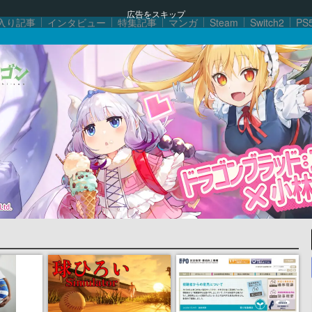
広告をスキップ
入り記事
インタビュー
特集記事
マンガ
Steam
Switch2
PS