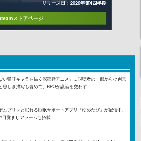
リリース日：2026年第4四半期
Steamストアページ
ない猫耳キャラを描く深夜枠アニメ」に視聴者の一部から批判意
と思しき描写も含めて、BPOが議論を交わす
ポムプリンと眠れる睡眠サポートアプリ『ゆめたび』が配信中。
Rや目覚ましアラームも搭載