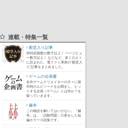
連載・特集一覧
殿堂入り記事
SNS拡散数が数千以上！ ページビュ
ー数万以上！ などなど。多くの人々
に読まれた、電ファミ渾身の“殿堂入
り”記事をまとめました。
ゲームの企画書
名作ゲームクリエイターの方々に製
作時のエピソードをお聞きし、ヒッ
トする企画（ゲーム）とは何か？を
探っていきます。
赫本
この物語を解いてはいけない。『赫
本』は、〈試験問題〉の形をした短
編ホラー小説集です。