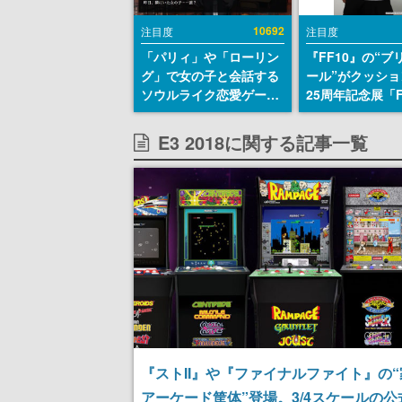
10692
注目度
注目度
「パリィ」や「ローリン
『FF10』の“ブ
グ」で女の子と会話する
ール”がクッショ
ソウルライク恋愛ゲーム
25周年記念展「F
『小早川さんはソウルラ
FANTASY X MU
イク』無料公開。返事に
幻光の記憶-」の
E3 2018に関する記事一覧
失敗すると「YOU
報が一部公開
DIED」
『ストII』や『ファイナルファイト』の
アーケード筐体”登場。3/4スケールの公