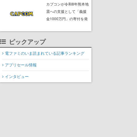
ームフリーク・大森滋氏
カプコンが令和8年熊本地
が開発秘話を語る動画が
震への支援として「義援
ゲームフリーク公式
金1000万円」の寄付を発
YouTubeで公開中
表
ピックアップ
電ファミのいま読まれている記事ランキング
アプリセール情報
インタビュー