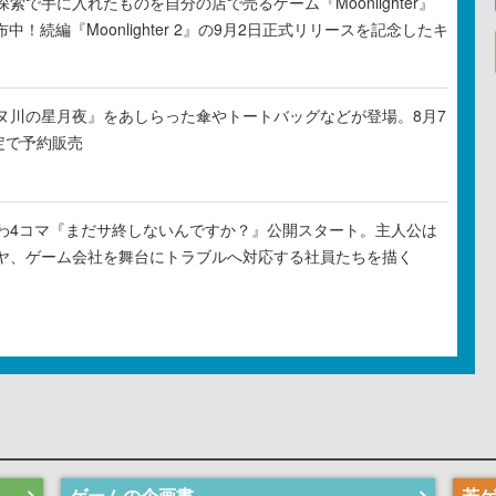
索で手に入れたものを自分の店で売るゲーム『Moonlighter』
布中！続編『Moonlighter 2』の9月2日正式リリースを記念したキ
ヌ川の星月夜』をあしらった傘やトートバッグなどが登場。8月7
定で予約販売
わ4コマ『まだサ終しないんですか？』公開スタート。主人公は
ヤ、ゲーム会社を舞台にトラブルへ対応する社員たちを描く
ゲームの企画書