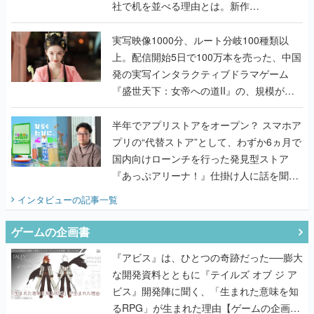
社で机を並べる理由とは。新作
『TATSUJIN EXTREME』で初タッグを組
んだレジェンド2人に訊く開発秘話
実写映像1000分、ルート分岐100種類以
上。配信開始5日で100万本を売った、中国
発の実写インタラクティブドラマゲーム
『盛世天下：女帝への道II』の、規模が違
うこだわりをプロデューサーに聞いた
半年でアプリストアをオープン？ スマホア
プリの“代替ストア”として、わずか6ヵ月で
国内向けローンチを行った発見型ストア
『あっぷアリーナ！』仕掛け人に話を聞い
てみた
インタビュー
の記事一覧
ゲームの企画書
『アビス』は、ひとつの奇跡だった──膨大
な開発資料とともに『テイルズ オブ ジ ア
ビス』開発陣に聞く、「生まれた意味を知
るRPG」が生まれた理由【ゲームの企画