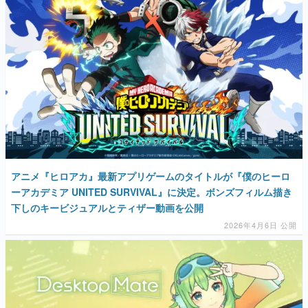
マンガ
女性向け
アプリレビュー
その他
電ファミニコゲーマーとは？
運営：株式会社マレ
アニメ『ヒロアカ』最新アプリゲームのタイトルが『僕のヒーロ
ーアカデミア UNITED SURVIVAL』に決定。ボンズフィルム描き
下しのキービジュアルとティザー動画を公開
2026年4月6日 公開