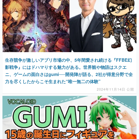
生存競争が激しいアプリ市場の中、5年間愛され続ける『FFBE幻
影戦争』にはドハマりする魅力がある。世界観や物語はスクエ
ニ、ゲームの面白さはgumi──開発陣が語る、2社が得意分野で全
力を尽くしたからこそ生まれた“唯一無二の体験”
2024年11月14日 公開