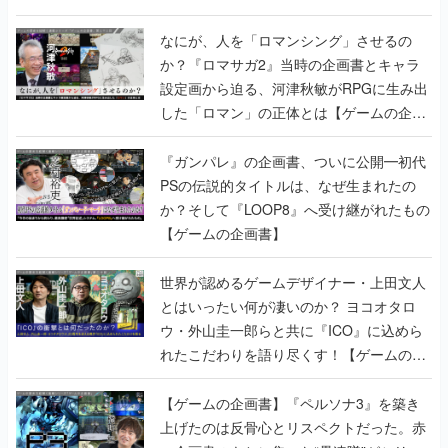
書】
なにが、人を「ロマンシング」させるの
か？『ロマサガ2』当時の企画書とキャラ
設定画から迫る、河津秋敏がRPGに生み出
した「ロマン」の正体とは【ゲームの企画
書】
『ガンパレ』の企画書、ついに公開━初代
PSの伝説的タイトルは、なぜ生まれたの
か？そして『LOOP8』へ受け継がれたもの
【ゲームの企画書】
世界が認めるゲームデザイナー・上田文人
とはいったい何が凄いのか？ ヨコオタロ
ウ・外山圭一郎らと共に『ICO』に込めら
れたこだわりを語り尽くす！【ゲームの企
画書】
【ゲームの企画書】『ペルソナ3』を築き
上げたのは反骨心とリスペクトだった。赤