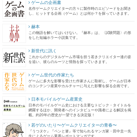
ゲームの企画書
名作ゲームクリエイターの方々に製作時のエピソードをお聞き
し、ヒットする企画（ゲーム）とは何か？を探っていきます。
赫本
この物語を解いてはいけない。『赫本』は、〈試験問題〉の形
をした短編ホラー小説集です。
新世代に訊く
これからのデジタルゲーム市場を担う若きクリエイター達の姿
を追い、彼らのルーツと情熱を探っていきます。
ゲーム世代の作家たち
ゲームに多大な影響を受けた作家さんに取材し、ゲームが日本
のコンテンツ産業やカルチャーに与えた影響を探る企画です。
日本モバイルゲーム産業史
日本のモバイルゲーム史における主要なトピック・タイトルを
網羅するほか、開発者へのインタビューや識者による解説を掲
載。約20年の歴史が一望できる決定版！
若ゲのいたり〜ゲームクリエイターの青春〜
『うつヌケ』『ペンと箸』等で知られるマンガ家・田中圭一先
生によるゲーム業界レポートマンガです。