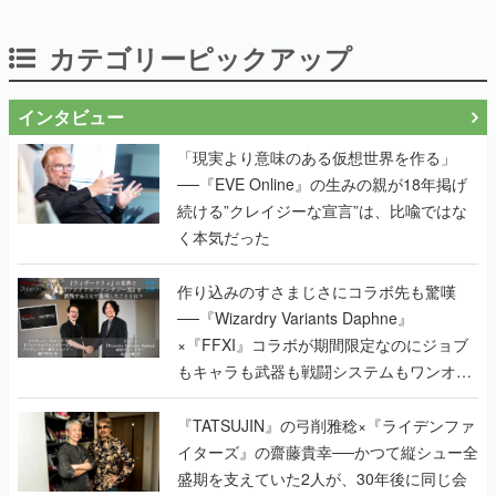
カテゴリーピックアップ
インタビュー
「現実より意味のある仮想世界を作る」
──『EVE Online』の生みの親が18年掲げ
続ける”クレイジーな宣言”は、比喩ではな
く本気だった
作り込みのすさまじさにコラボ先も驚嘆
──『Wizardry Variants Daphne』
×『FFXI』コラボが期間限定なのにジョブ
もキャラも武器も戦闘システムもワンオフ
で作り込まれた理由を両ディレクターに聞
く
『TATSUJIN』の弓削雅稔×『ライデンファ
イターズ』の齋藤貴幸──かつて縦シュー全
盛期を支えていた2人が、30年後に同じ会