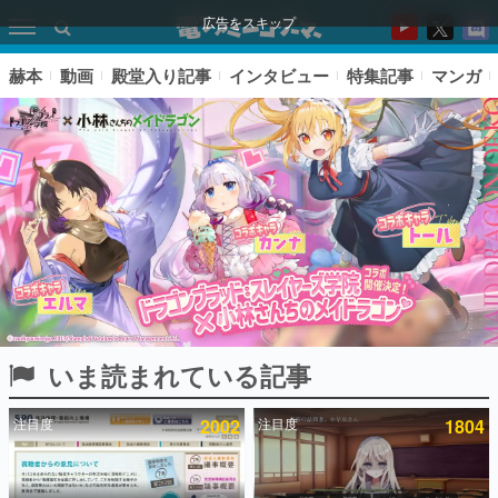
広告をスキップ
赫本
動画
殿堂入り記事
インタビュー
特集記事
マンガ
いま読まれている記事
ピックアップ
注目度
2002
注目度
1804
電ファミのいま読まれている記事ランキング
アプリセール情報