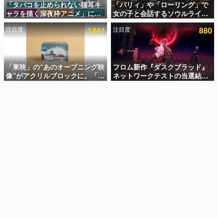
「タバコを止められない猫耳キ
「パリィ」や「ローリング」で
ャラを描く深夜枠アニメ」に視
女の子と会話するソウルライク
インタビュー
聴者の一部から批判意見。違法
恋愛ゲーム『小早川さんはソウ
注目度
1441
注目度
880
薬物の使用と思しき描写も含め
ルライク』無料公開。返事に失
連載・特集一覧
て、BPOが議論を交わす
敗すると「YOU DIED」
殿堂入り記事
SNS拡散数が数千以上！ ページビュー数万以上！ などな
「東映」の“あのオープニング映
フロム新作『ダスクブラッド』
ど。多くの人々に読まれた、電ファミ渾身の“殿堂入り”記
像”がアクリルブロックに。「東
ネットワークテストの当選結果
事をまとめました。
映ヒストリカル グッズコレクシ
が8月7日22時に発表。応募サイ
ョン」が8月下旬より発売
トのマイページから確認可能、
ゲームの企画書
テスト実施は8月21日～24日
名作ゲームクリエイターの方々に製作時のエピソードをお
聞きし、ヒットする企画（ゲーム）とは何か？を探ってい
きます。
赫本
この物語を解いてはいけない。『赫本』は、〈試験問題〉
の形をした短編ホラー小説集です。
新世代に訊く
これからのデジタルゲーム市場を担う若きクリエイター達
の姿を追い、彼らのルーツと情熱を探っていきます。
ゲーム世代の作家たち
ゲームに多大な影響を受けた作家さんに取材し、ゲームが