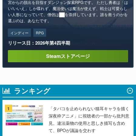
宮からの脱出を目指すダンジョン探索RPGです。 ただし勇者は「は
い/いいえ」しか喋れず、魔法使いは魔法が使えず、戦士は可愛らし
い人形になっていて、僧侶は██を崇拝しています。誰を救うのかを
選ぶのは、あなたです。
インディー
RPG
リリース日：2026年第4四半期
Steamストアページ
ランキング
1
「タバコを止められない猫耳キャラを描く
深夜枠アニメ」に視聴者の一部から批判意
見。違法薬物の使用と思しき描写も含め
て、BPOが議論を交わす