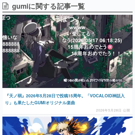
gumiに関する記事一覧
日本のコンテンツ産業やカルチャーに与えた影響を探る企
画です。
日本モバイルゲーム産業史
日本のモバイルゲーム史における主要なトピック・タイト
ルを網羅するほか、開発者へのインタビューや識者による
解説を掲載。約20年の歴史が一望できる決定版！
若ゲのいたり〜ゲームクリエイターの青春〜
『うつヌケ』『ペンと箸』等で知られるマンガ家・田中圭
一先生によるゲーム業界レポートマンガです。
なんでゲームは面白い？
ゲーム開発者・hamatsu氏がゲームの魅力を画面や操作の
具体的な形から解き明かしていく、硬派で骨太な評論連載
です。
ゲームが変えた日本語
『天ノ弱』2026年5月28日で投稿15周年。「VOCALOID神話入
「経験値」「裏技」「ラスボス」… ゲームにまつわる言葉
の起源や用法の変遷を、コンピューター文化史研究家・タ
り」も果たしたGUMIオリジナル楽曲
イニーP氏が徹底調査。
2026年5月28日 公開
カテゴリ
特集記事