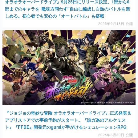
オラオラオーバードライブ』9月25日にリリース決定。1部から6
部までのキャラを“敵味方問わず”自由に編成し白熱のバトルを楽
しめる。初心者でも安心の「オートバトル」も搭載
2025年9月18日 公開
『ジョジョの奇妙な冒険 オラオラオーバードライブ』正式発表＆
アプリストアでの事前予約がスタート。『誰ガ為のアルケミス
ト』『FFBE』開発元のgumiが手がけるシミュレーションRPG
2025年6月30日 公開