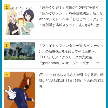
2
『超かぐや姫！』本編の“10年後”を描く
『超かぐやメシ！』Web連載決定。新たな
Webマンガレーベル「ビビビコミック」に
て特別話が掲載スタート、あのお話には…
まだ続きがある！
3
『ファイナルファンタジーⅦ リベレーショ
ン』の新映像が8月26日早朝に公開へ。
『FF7』リメイクシリーズの完結編、
「gamescom」のオープニングナイトライ
ブにてディレクターの浜口直樹氏が登壇す
る予定
4
VTuber・ばあちゃるさんが引退を発表。時
期などの詳細は8月9日15時からの配信で説
明