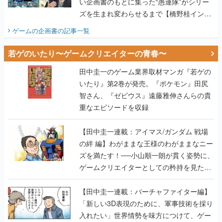
い企画書のもとに集った“愚連隊”がシリー
ズを生まれ変わらせるまで【橋野桂インタ
ビュー】
ゲームの企画書
の記事一覧
若ゲのいたり〜ゲームクリエイターの青春〜
田中圭一のゲーム業界取材マンガ『若ゲの
いたり』第2巻が発売。『ポケモン』田尻
智さん、『ゼビウス』遠藤雅伸さんらの貴
重なエピソードを収録
【田中圭一連載：アイマス/ガンダム 戦場
の絆 編】わがままな王様のわがままなニー
ズを満たす！──小山順一朗が貫く姿勢に、
ゲームクリエイターとしての矜持を見た
【若ゲのいたり最終回】
【田中圭一連載：バーチャファイター編】
「新しい3D表現のために、軍事技術を採り
入れたい」世界情勢を味方につけて、ゲー