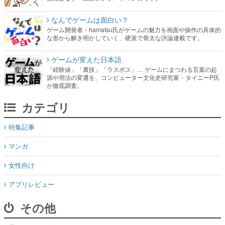
なんでゲームは面白い？
ゲーム開発者・hamatsu氏がゲームの魅力を画面や操作の具体的
な形から解き明かしていく、硬派で骨太な評論連載です。
ゲームが変えた日本語
「経験値」「裏技」「ラスボス」… ゲームにまつわる言葉の起
源や用法の変遷を、コンピューター文化史研究家・タイニーP氏
が徹底調査。
カテゴリ
特集記事
マンガ
女性向け
アプリレビュー
その他