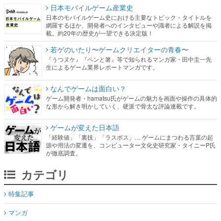
日本モバイルゲーム産業史
日本のモバイルゲーム史における主要なトピック・タイトルを
網羅するほか、開発者へのインタビューや識者による解説を掲
載。約20年の歴史が一望できる決定版！
若ゲのいたり〜ゲームクリエイターの青春〜
『うつヌケ』『ペンと箸』等で知られるマンガ家・田中圭一先
生によるゲーム業界レポートマンガです。
なんでゲームは面白い？
ゲーム開発者・hamatsu氏がゲームの魅力を画面や操作の具体的
な形から解き明かしていく、硬派で骨太な評論連載です。
ゲームが変えた日本語
「経験値」「裏技」「ラスボス」… ゲームにまつわる言葉の起
源や用法の変遷を、コンピューター文化史研究家・タイニーP氏
が徹底調査。
カテゴリ
特集記事
マンガ