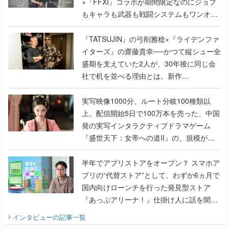
×『FFXI』コラボが期間限定なのにジョブ
もキャラも武器も戦闘システムもワンオフ
で作り込まれた理由を両ディレクターに聞
く
『TATSUJIN』の弓削雅稔×『ライデンファ
イターズ』の齋藤貴幸──かつて縦シュー全
盛期を支えていた2人が、30年後に同じ会
社で机を並べる理由とは。新作
『TATSUJIN EXTREME』で初タッグを組
んだレジェンド2人に訊く開発秘話
実写映像1000分、ルート分岐100種類以
上。配信開始5日で100万本を売った、中国
発の実写インタラクティブドラマゲーム
『盛世天下：女帝への道II』の、規模が違
うこだわりをプロデューサーに聞いた
半年でアプリストアをオープン？ スマホア
プリの“代替ストア”として、わずか6ヵ月で
国内向けローンチを行った発見型ストア
『あっぷアリーナ！』仕掛け人に話を聞い
てみた
インタビュー
の記事一覧