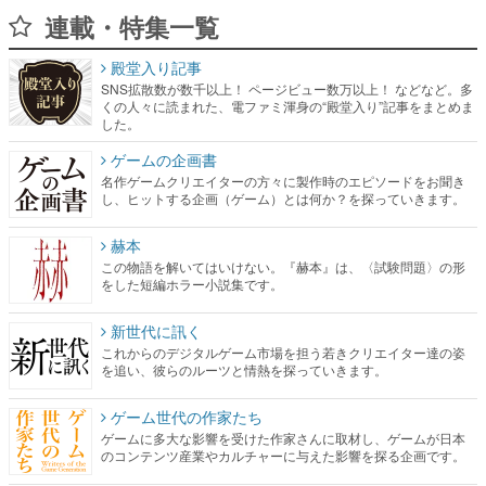
連載・特集一覧
殿堂入り記事
SNS拡散数が数千以上！ ページビュー数万以上！ などなど。多
くの人々に読まれた、電ファミ渾身の“殿堂入り”記事をまとめま
した。
ゲームの企画書
名作ゲームクリエイターの方々に製作時のエピソードをお聞き
し、ヒットする企画（ゲーム）とは何か？を探っていきます。
赫本
この物語を解いてはいけない。『赫本』は、〈試験問題〉の形
をした短編ホラー小説集です。
新世代に訊く
これからのデジタルゲーム市場を担う若きクリエイター達の姿
を追い、彼らのルーツと情熱を探っていきます。
ゲーム世代の作家たち
ゲームに多大な影響を受けた作家さんに取材し、ゲームが日本
のコンテンツ産業やカルチャーに与えた影響を探る企画です。