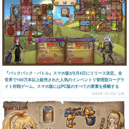
マンガ
女性向け
アプリレビュー
その他
電ファミニコゲーマーとは？
運営：株式会社マレ
『バックパック・バトル』スマホ版が2月4日にリリース決定。全
世界で100万本以上販売された人気のインベントリ管理型ローグラ
イト対戦ゲーム。スマホ版にはPC版のすべての要素を搭載する
2026年1月12日 公開