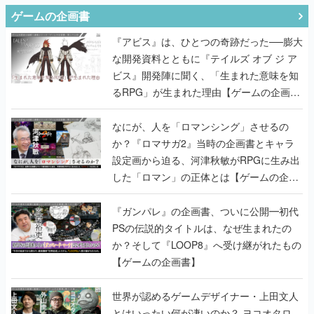
ゲームの企画書
『アビス』は、ひとつの奇跡だった──膨大
な開発資料とともに『テイルズ オブ ジ ア
ビス』開発陣に聞く、「生まれた意味を知
るRPG」が生まれた理由【ゲームの企画
書】
なにが、人を「ロマンシング」させるの
か？『ロマサガ2』当時の企画書とキャラ
設定画から迫る、河津秋敏がRPGに生み出
した「ロマン」の正体とは【ゲームの企画
書】
『ガンパレ』の企画書、ついに公開━初代
PSの伝説的タイトルは、なぜ生まれたの
か？そして『LOOP8』へ受け継がれたもの
【ゲームの企画書】
世界が認めるゲームデザイナー・上田文人
とはいったい何が凄いのか？ ヨコオタロ