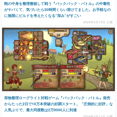
鞄の中身を整理整頓して戦う『バックパック・バトル』の中毒性
がヤバくて、気づいたら50時間くらい溶けてました。お手軽なの
に無限にビルドを考えたくなる“深み”がすごい
2024年3月15日 公開
荷物整理ローグライト対戦ゲーム『バックパック・バトル』発売
からたった2日で10万本突破の好調スタート。「圧倒的に好評」な
人気ぶりで、最大同接数は2万9000人に到達
2024年3月11日 公開