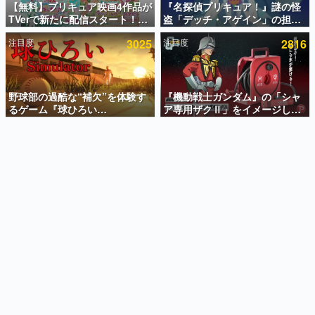
【無料】プリキュア映画4作品が
『名探偵プリキュア！』謎の怪
TVerで新たに配信スタート！な
盗「デッチ・アゲイン」の担当
インタビュー
んと2018年～2024年の映画ほぼ
キャストは天﨑滉平さんと判
注目度
3025
注目度
2816
すべてが見放題に、ぶっちゃけ
明。『Re:ゼロから始める異世
連載・特集一覧
ありえないラインナップ
界生活』オットー役、『ヒプノ
シスマイク』山田三郎役など
殿堂入り記事
SNS拡散数が数千以上！ ページビュー数万以上！ などな
野球部の過酷な“補欠”を体験す
『機動戦士ガンダム』の「シャ
ど。多くの人々に読まれた、電ファミ渾身の“殿堂入り”記
るゲーム『球ひろい
ア専用ザクⅡ」をイメージした
事をまとめました。
Simulator』が「1件」のウィッ
散水ホースリールが予約開始。
シュリストをもとにチェコ語に
本体にはシャアのパーソナルマ
ゲームの企画書
対応しSNSで話題に。『キング
ークやジオン公国軍のエンブレ
名作ゲームクリエイターの方々に製作時のエピソードをお
聞きし、ヒットする企画（ゲーム）とは何か？を探ってい
ダム・カム』開発元やチェコの
ム、型式番号などを配置
きます。
プロ野球選手から称賛の声
赫本
この物語を解いてはいけない。『赫本』は、〈試験問題〉
の形をした短編ホラー小説集です。
新世代に訊く
これからのデジタルゲーム市場を担う若きクリエイター達
の姿を追い、彼らのルーツと情熱を探っていきます。
ゲーム世代の作家たち
ゲームに多大な影響を受けた作家さんに取材し、ゲームが