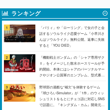
ランキング
1
「パリィ」や「ローリング」で女の子と会
話するソウルライク恋愛ゲーム『小早川さ
んはソウルライク』無料公開。返事に失敗
すると「YOU DIED」
2
『機動戦士ガンダム』の「シャア専用ザク
Ⅱ」をイメージした散水ホースリールが予
約開始。本体にはシャアのパーソナルマー
クやジオン公国軍のエンブレム、型式番号
などを配置
3
野球部の過酷な“補欠”を体験するゲーム
『球ひろいSimulator』が「1件」のウィッ
シュリストをもとにチェコ語に対応しSNS
で話題に。『キングダム・カム』開発元や