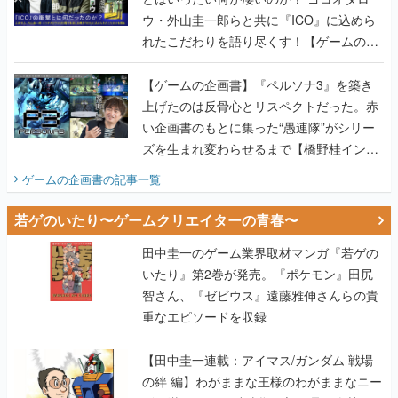
ウ・外山圭一郎らと共に『ICO』に込めら
れたこだわりを語り尽くす！【ゲームの企
画書】
【ゲームの企画書】『ペルソナ3』を築き
上げたのは反骨心とリスペクトだった。赤
い企画書のもとに集った“愚連隊”がシリー
ズを生まれ変わらせるまで【橋野桂インタ
ビュー】
ゲームの企画書
の記事一覧
若ゲのいたり〜ゲームクリエイターの青春〜
田中圭一のゲーム業界取材マンガ『若ゲの
いたり』第2巻が発売。『ポケモン』田尻
智さん、『ゼビウス』遠藤雅伸さんらの貴
重なエピソードを収録
【田中圭一連載：アイマス/ガンダム 戦場
の絆 編】わがままな王様のわがままなニー