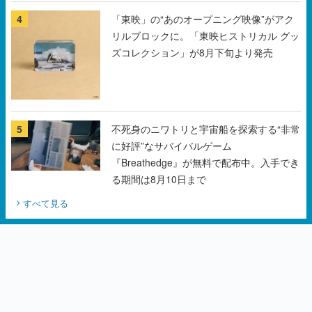
チェコのプロ野球選手から称賛の声
4
「東映」の“あのオープニング映像”がアク
リルブロックに。「東映ヒストリカル グッ
ズコレクション」が8月下旬より発売
5
不死身のニワトリと宇宙船を探索する“非常
に好評”なサバイバルゲーム
『Breathedge』が無料で配布中。入手でき
る期間は8月10日まで
すべて見る