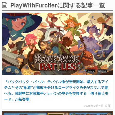
PlayWithFurciferに関する記事一覧
日本のコンテンツ産業やカルチャーに与えた影響を探る企
画です。
日本モバイルゲーム産業史
日本のモバイルゲーム史における主要なトピック・タイト
ルを網羅するほか、開発者へのインタビューや識者による
解説を掲載。約20年の歴史が一望できる決定版！
若ゲのいたり〜ゲームクリエイターの青春〜
『うつヌケ』『ペンと箸』等で知られるマンガ家・田中圭
一先生によるゲーム業界レポートマンガです。
なんでゲームは面白い？
ゲーム開発者・hamatsu氏がゲームの魅力を画面や操作の
具体的な形から解き明かしていく、硬派で骨太な評論連載
です。
ゲームが変えた日本語
『バックパック・バトル』モバイル版が発売開始。購入するアイ
「経験値」「裏技」「ラスボス」… ゲームにまつわる言葉
の起源や用法の変遷を、コンピューター文化史研究家・タ
テムとその“配置”が勝敗を分けるローグライクPvPがスマホで遊
イニーP氏が徹底調査。
べる。戦闘中に対戦相手とカバンの中身を交換する「切り替えモ
ード」が新登場
カテゴリ
2026年2月4日 公開
特集記事