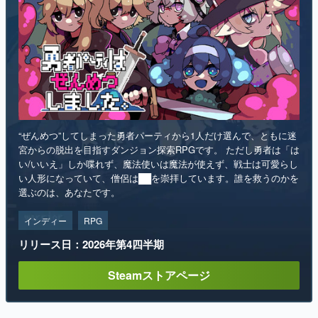
“ぜんめつ”してしまった勇者パーティから1人だけ選んで、ともに迷
宮からの脱出を目指すダンジョン探索RPGです。 ただし勇者は「は
い/いいえ」しか喋れず、魔法使いは魔法が使えず、戦士は可愛らし
い人形になっていて、僧侶は██を崇拝しています。誰を救うのかを
選ぶのは、あなたです。
インディー
RPG
リリース日：2026年第4四半期
Steamストアページ