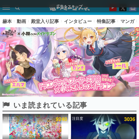
広告をスキップ
赫本
動画
殿堂入り記事
インタビュー
特集記事
マンガ
いま読まれている記事
ピックアップ
注目度
9240
注目度
3036
電ファミのいま読まれている記事ランキング
アプリセール情報