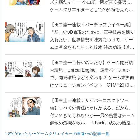
ズを満たす！──小山順一朗が貫く姿勢に、
ゲームクリエイターとしての矜持を見た
【若ゲのいたり最終回】
【田中圭一連載：バーチャファイター編】
「新しい3D表現のために、軍事技術を採り
入れたい」世界情勢を味方につけて、ゲー
ムに革命をもたらした鈴木 裕の功績【若ゲ
のいたり】
【田中圭一：若ゲのいたり】ゲーム開発統
合環境「Unreal Engine」最新バージョン
で、開発環境はどう変わる？ ゲーム業界向
けソリューションイベント「GTMF2019」
に行って、より理解を深めよう【PR】
【田中圭一連載：サイバーコネクトツー
編】すべての責任はオレが取る。だから、
付いてきてくれないか──男の熱意はチーム
解散の危機を救い、『.hack』成功の活路を
開く。業界の快男児・松山 洋に流れる血は
若ゲのいたり〜ゲームクリエイターの青春〜
の記事一覧
『少年ジャンプ』色だった【若ゲのいた