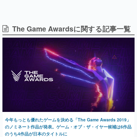
The Game Awardsに関する記事一覧
日本のコンテンツ産業やカルチャーに与えた影響を探る企
画です。
日本モバイルゲーム産業史
日本のモバイルゲーム史における主要なトピック・タイト
ルを網羅するほか、開発者へのインタビューや識者による
解説を掲載。約20年の歴史が一望できる決定版！
若ゲのいたり〜ゲームクリエイターの青春〜
『うつヌケ』『ペンと箸』等で知られるマンガ家・田中圭
一先生によるゲーム業界レポートマンガです。
なんでゲームは面白い？
ゲーム開発者・hamatsu氏がゲームの魅力を画面や操作の
具体的な形から解き明かしていく、硬派で骨太な評論連載
です。
ゲームが変えた日本語
今年もっとも優れたゲームを決める「The Game Awards 2019」
「経験値」「裏技」「ラスボス」… ゲームにまつわる言葉
の起源や用法の変遷を、コンピューター文化史研究家・タ
のノミネート作品が発表。ゲーム・オブ・ザ・イヤー候補は6作品
イニーP氏が徹底調査。
のうち4作品が日本のタイトルに
2019年11月20日 公開
カテゴリ
特集記事