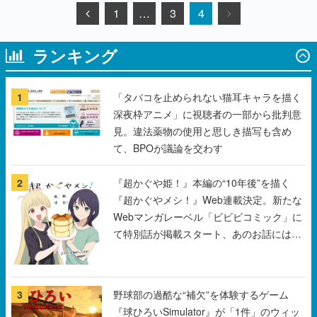
ランキング
1
「タバコを止められない猫耳キャラを描く
深夜枠アニメ」に視聴者の一部から批判意
見。違法薬物の使用と思しき描写も含め
て、BPOが議論を交わす
2
『超かぐや姫！』本編の“10年後”を描く
『超かぐやメシ！』Web連載決定。新たな
Webマンガレーベル「ビビビコミック」に
て特別話が掲載スタート、あのお話には…
まだ続きがある！
3
野球部の過酷な“補欠”を体験するゲーム
『球ひろいSimulator』が「1件」のウィッ
シュリストをもとにチェコ語に対応しSNS
で話題に。『キングダム・カム』開発元や
チェコのプロ野球選手から称賛の声