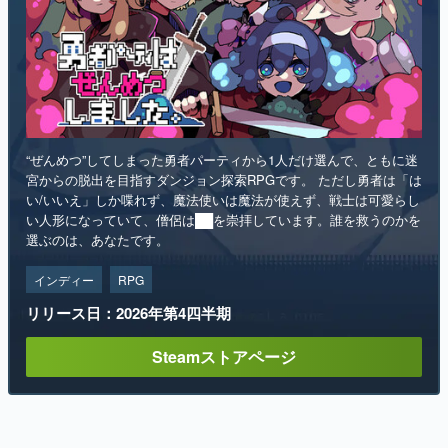
“ぜんめつ”してしまった勇者パーティから1人だけ選んで、ともに迷
宮からの脱出を目指すダンジョン探索RPGです。 ただし勇者は「は
い/いいえ」しか喋れず、魔法使いは魔法が使えず、戦士は可愛らし
い人形になっていて、僧侶は██を崇拝しています。誰を救うのかを
選ぶのは、あなたです。
インディー
RPG
リリース日：2026年第4四半期
Steamストアページ
1
…
3
4