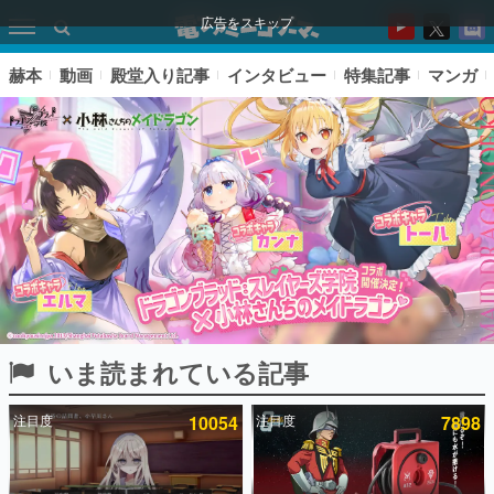
広告をスキップ
赫本
動画
殿堂入り記事
インタビュー
特集記事
マンガ
いま読まれている記事
ピックアップ
注目度
10054
注目度
7898
電ファミのいま読まれている記事ランキング
アプリセール情報