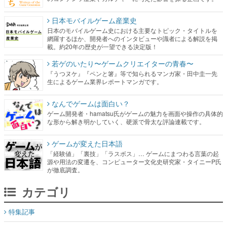
網羅するほか、開発者へのインタビューや識者による解説を掲
載。約20年の歴史が一望できる決定版！
若ゲのいたり〜ゲームクリエイターの青春〜
『うつヌケ』『ペンと箸』等で知られるマンガ家・田中圭一先
生によるゲーム業界レポートマンガです。
なんでゲームは面白い？
ゲーム開発者・hamatsu氏がゲームの魅力を画面や操作の具体的
な形から解き明かしていく、硬派で骨太な評論連載です。
ゲームが変えた日本語
「経験値」「裏技」「ラスボス」… ゲームにまつわる言葉の起
源や用法の変遷を、コンピューター文化史研究家・タイニーP氏
が徹底調査。
カテゴリ
特集記事
マンガ
女性向け