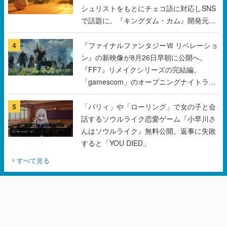
4
『ファイナルファンタジーⅦ リベレーショ
ン』の新映像が8月26日早朝に公開へ。
『FF7』リメイクシリーズの完結編、
「gamescom」のオープニングナイトライ
ブにてディレクターの浜口直樹氏が登壇す
る予定
5
「パリィ」や「ローリング」で女の子と会
話するソウルライク恋愛ゲーム『小早川さ
んはソウルライク』無料公開。返事に失敗
すると「YOU DIED」
すべて見る