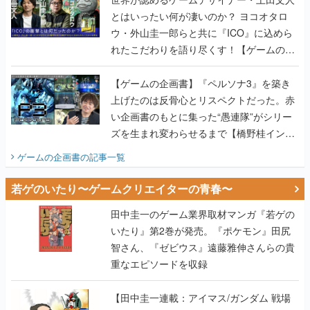
画書】
【ゲームの企画書】『ペルソナ3』を築き
上げたのは反骨心とリスペクトだった。赤
い企画書のもとに集った“愚連隊”がシリー
ズを生まれ変わらせるまで【橋野桂インタ
ビュー】
ゲームの企画書
の記事一覧
若ゲのいたり〜ゲームクリエイターの青春〜
田中圭一のゲーム業界取材マンガ『若ゲの
いたり』第2巻が発売。『ポケモン』田尻
智さん、『ゼビウス』遠藤雅伸さんらの貴
重なエピソードを収録
【田中圭一連載：アイマス/ガンダム 戦場
の絆 編】わがままな王様のわがままなニー
ズを満たす！──小山順一朗が貫く姿勢に、
ゲームクリエイターとしての矜持を見た