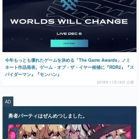
今年もっとも優れたゲームを決める「The Game Awards」ノミ
ネート作品発表。ゲーム・オブ・ザ・イヤー候補に『RDR2』『ス
パイダーマン』『モンハン』
2018年11月14日 公開
AD
勇者パーティはぜんめつしました。