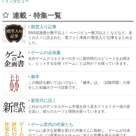
殿堂入り記事
SNS拡散数が数千以上！ ページビュー数万以上！ などなど。多
くの人々に読まれた、電ファミ渾身の“殿堂入り”記事をまとめま
した。
ゲームの企画書
名作ゲームクリエイターの方々に製作時のエピソードをお聞き
し、ヒットする企画（ゲーム）とは何か？を探っていきます。
赫本
この物語を解いてはいけない。『赫本』は、〈試験問題〉の形
をした短編ホラー小説集です。
新世代に訊く
これからのデジタルゲーム市場を担う若きクリエイター達の姿
を追い、彼らのルーツと情熱を探っていきます。
ゲーム世代の作家たち
ゲームに多大な影響を受けた作家さんに取材し、ゲームが日本
のコンテンツ産業やカルチャーに与えた影響を探る企画です。
日本モバイルゲーム産業史
日本のモバイルゲーム史における主要なトピック・タイトルを