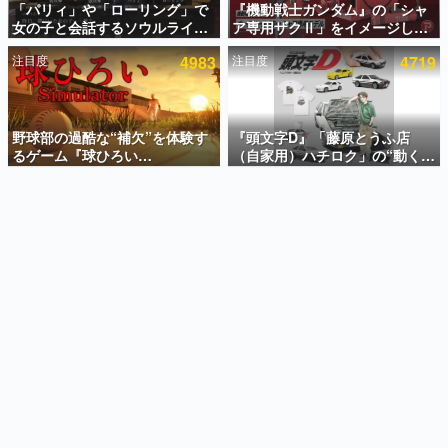
「パリィ」や「ローリング」で
『機動戦士ガンダム』の「シャ
女の子と会話するソウルライク
ア専用ザクⅡ」をイメージした
インタビュー
恋愛ゲーム『小早川さんはソウ
散水ホースリールが予約開始。
注目度
4983
注目度
4719
ルライク』無料公開。返事に失
本体にはシャアのパーソナルマ
連載・特集一覧
敗すると「YOU DIED」
ークやジオン公国軍のエンブレ
ム、型式番号などを配置
殿堂入り記事
SNS拡散数が数千以上！ ページビュー数万以上！ などな
野球部の過酷な“補欠”を体験す
『頭文字D』「藤原とうふ店
ど。多くの人々に読まれた、電ファミ渾身の“殿堂入り”記
るゲーム『球ひろい
（自家用）ハチロク」の“動くテ
事をまとめました。
Simulator』が「1件」のウィッ
ィッシュケース”が買えるポップ
シュリストをもとにチェコ語に
アップショップが開催へ。マン
ゲームの企画書
対応しSNSで話題に。『キング
ガの舞台である群馬の「イオン
名作ゲームクリエイターの方々に製作時のエピソードをお
聞きし、ヒットする企画（ゲーム）とは何か？を探ってい
ダム・カム』開発元やチェコの
モール高崎」にて、8月11日か
きます。
プロ野球選手から称賛の声
ら8月20日までの期間限定で開
催予定
赫本
この物語を解いてはいけない。『赫本』は、〈試験問題〉
の形をした短編ホラー小説集です。
新世代に訊く
これからのデジタルゲーム市場を担う若きクリエイター達
の姿を追い、彼らのルーツと情熱を探っていきます。
ゲーム世代の作家たち
ゲームに多大な影響を受けた作家さんに取材し、ゲームが