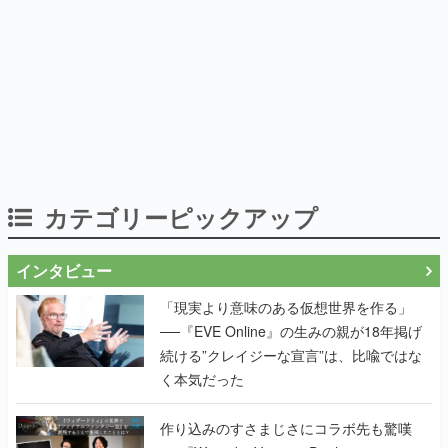
カテゴリーピックアップ
インタビュー
「現実より意味のある仮想世界を作る」
──『EVE Online』の生みの親が18年掲げ
続ける”クレイジーな宣言”は、比喩ではな
く本気だった
作り込みのすさまじさにコラボ先も驚嘆
──『Wizardry Variants Daphne』
×『FFXI』コラボが期間限定なのにジョブ
もキャラも武器も戦闘システムもワンオフ