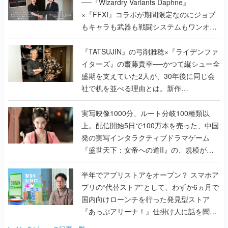
で作り込まれた理由を両ディレクターに聞
く
『TATSUJIN』の弓削雅稔×『ライデンファ
イターズ』の齋藤貴幸──かつて縦シュー全
盛期を支えていた2人が、30年後に同じ会
社で机を並べる理由とは。新作
『TATSUJIN EXTREME』で初タッグを組
んだレジェンド2人に訊く開発秘話
実写映像1000分、ルート分岐100種類以
上。配信開始5日で100万本を売った、中国
発の実写インタラクティブドラマゲーム
『盛世天下：女帝への道II』の、規模が違
うこだわりをプロデューサーに聞いた
半年でアプリストアをオープン？ スマホア
プリの“代替ストア”として、わずか6ヵ月で
国内向けローンチを行った発見型ストア
『あっぷアリーナ！』仕掛け人に話を聞い
てみた
インタビュー
の記事一覧
ゲームの企画書