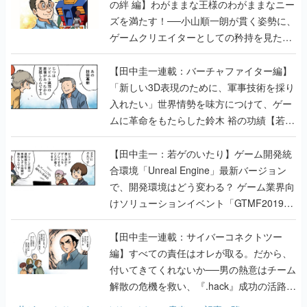
【若ゲのいたり最終回】
【田中圭一連載：バーチャファイター編】
「新しい3D表現のために、軍事技術を採り
入れたい」世界情勢を味方につけて、ゲー
ムに革命をもたらした鈴木 裕の功績【若ゲ
のいたり】
【田中圭一：若ゲのいたり】ゲーム開発統
合環境「Unreal Engine」最新バージョン
で、開発環境はどう変わる？ ゲーム業界向
けソリューションイベント「GTMF2019」
に行って、より理解を深めよう【PR】
【田中圭一連載：サイバーコネクトツー
編】すべての責任はオレが取る。だから、
付いてきてくれないか──男の熱意はチーム
解散の危機を救い、『.hack』成功の活路を
開く。業界の快男児・松山 洋に流れる血は
若ゲのいたり〜ゲームクリエイターの青春〜
の記事一覧
『少年ジャンプ』色だった【若ゲのいた
り】