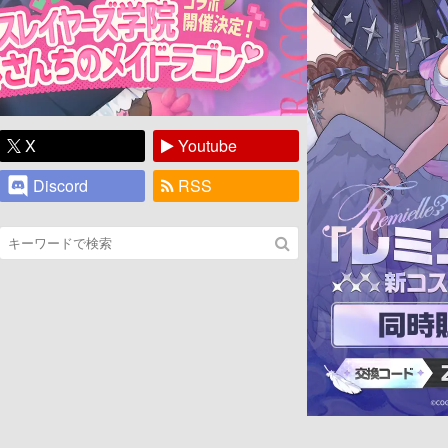
X
Youtube
Discord
RSS