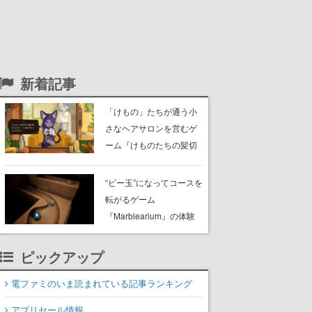
新着記事
「けもの」たちが通う小
さなヘアサロンを営むゲ
ーム『けものたちの髪切
り屋』体験版が配信開
始。悩みを持ったお客様
“ビー玉”になってコースを
と会話を交わし“本当に望
転がるゲーム
んでる髪型”を見つけ出す
『Marblearium』の体験
版がSteamで本日8月7日
より配信。Lo-Fiビートに
ピックアップ
乗って奇妙な空間を探検
電ファミのいま読まれている記事ランキング
アプリセール情報