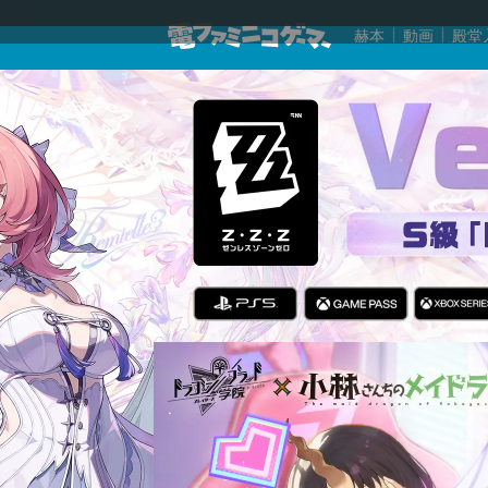
赫本
動画
殿堂