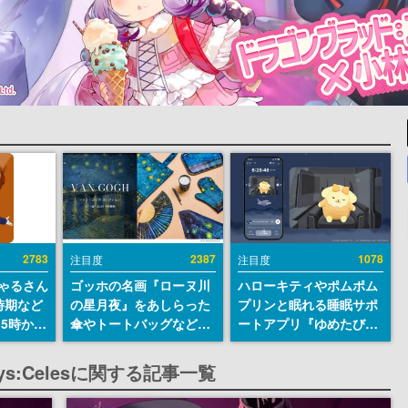
2783
2387
1078
注目度
注目度
ちゃるさん
ゴッホの名画『ローヌ川
ハローキティやポムポム
時期など
の星月夜』をあしらった
プリンと眠れる睡眠サポ
15時から
傘やトートバッグなどが
ートアプリ『ゆめたび』
登場。8月7日21時より2
が配信中。キャラごとの
日間限定で予約販売
ASMRや目覚ましアラー
II Sys:Celesに関する記事一覧
ムも搭載