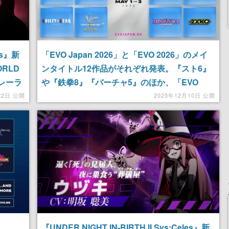
les』新
「EVO Japan 2026」と「EVO 2026」のメイ
RLD
ンタイトル12作品がそれぞれ発表。『スト6』
トレーラ
や『鉄拳8』『バーチャ5』のほか、「EVO
Japan」では『北斗の拳』や『ヴァンパイアセ
22日 公開
2025年12月10日 公開
イバー』が採用。エントリー受付も開始
『UNDER NIGHT IN-BIRTH II Sys:Celes』新