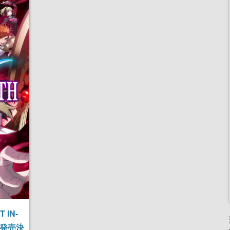
 IN-
日に発売決