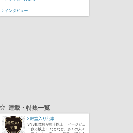
インタビュー
連載・特集一覧
殿堂入り記事
SNS拡散数が数千以上！ ページビュ
ー数万以上！ などなど。多くの人々