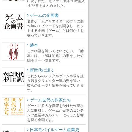
に読まれた、電ファミ渾身の“殿堂入
り”記事をまとめました。
ゲームの企画書
名作ゲームクリエイターの方々に製
作時のエピソードをお聞きし、ヒッ
トする企画（ゲーム）とは何か？を
探っていきます。
赫本
この物語を解いてはいけない。『赫
本』は、〈試験問題〉の形をした短
編ホラー小説集です。
新世代に訊く
これからのデジタルゲーム市場を担
う若きクリエイター達の姿を追い、
彼らのルーツと情熱を探っていきま
す。
ゲーム世代の作家たち
ゲームに多大な影響を受けた作家さ
んに取材し、ゲームが日本のコンテ
ンツ産業やカルチャーに与えた影響
を探る企画です。
日本モバイルゲーム産業史