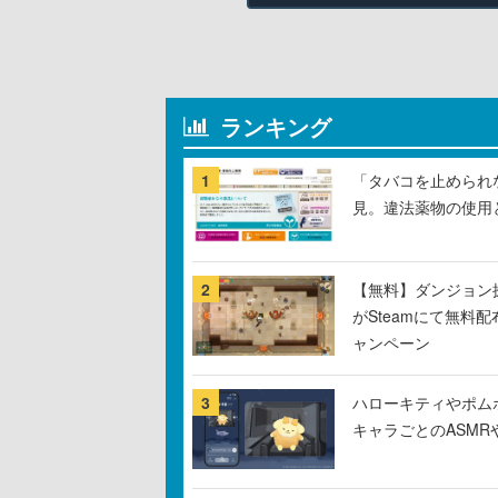
ランキング
1
「タバコを止められ
見。違法薬物の使用
2
【無料】ダンジョン探
がSteamにて無料配
ャンペーン
3
ハローキティやポム
キャラごとのASM