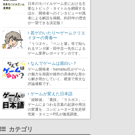
日本のモバイルゲーム史における主
要なトピック・タイトルを網羅する
ほか、開発者へのインタビューや識
者による解説を掲載。約20年の歴史
が一望できる決定版！
若ゲのいたり〜ゲームクリエ
イターの青春〜
『うつヌケ』『ペンと箸』等で知ら
れるマンガ家・田中圭一先生による
ゲーム業界レポートマンガです。
なんでゲームは面白い？
ゲーム開発者・hamatsu氏がゲーム
の魅力を画面や操作の具体的な形か
ら解き明かしていく、硬派で骨太な
評論連載です。
ゲームが変えた日本語
「経験値」「裏技」「ラスボス」…
ゲームにまつわる言葉の起源や用法
の変遷を、コンピューター文化史研
究家・タイニーP氏が徹底調査。
カテゴリ