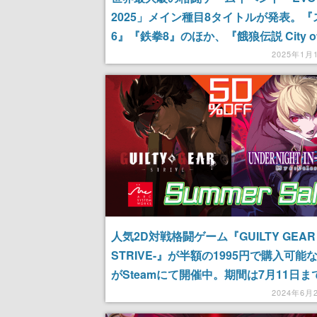
2025」メイン種目8タイトルが発表。『
6』『鉄拳8』のほか、『餓狼伝説 City of 
Wolves』が初の採用タイトルに
2025年1月
人気2D対戦格闘ゲーム『GUILTY GEAR 
STRIVE-』が半額の1995円で購入可能
がSteamにて開催中。期間は7月11日ま
ークシステムワークスの作品がずらりと
2024年6月