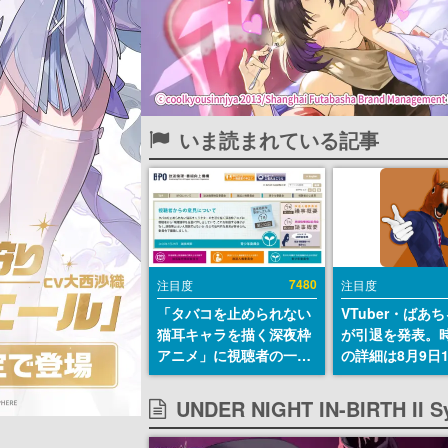
いま読まれている記事
7480
注目度
注目度
「タバコを止められない
VTuber・ばあ
猫耳キャラを描く深夜枠
が引退を発表。
アニメ」に視聴者の一部
の詳細は8月9日
から批判意見。違法薬物
の配信で説明
の使用と思しき描写も含
UNDER NIGHT IN-BIRTH 
めて、BPOが議論を交わ
す