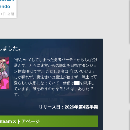
endo
21日 公開
しました。
“ぜんめつ”してしまった勇者パーティから1人だけ
選んで、ともに迷宮からの脱出を目指すダンジョ
ン探索RPGです。 ただし勇者は「はい/いいえ」
しか喋れず、魔法使いは魔法が使えず、戦士は可
愛らしい人形になっていて、僧侶は██を崇拝し
ています。誰を救うのかを選ぶのは、あなたで
す。
リリース日：2026年第4四半期
Steamストアページ