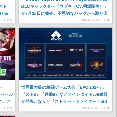
スト
DLCキャラクター「ウヅキ（CV.明坂聡美）」
the
が7月25日に発売。不思議なバッグから取り出
したアイテムで予測不能な連携を組み立てよう
15日 公開
2024年7月21日 公開
-
世界最大級の格闘ゲーム大会「EVO 2024」、
なセール
『スト6』『鉄拳8』などメインタイトル8種目
で。ア
が発表。なんと『ストリートファイターIII 3rd
並ぶ
STRIKE』も「EVO Japan」に続き選出
28日 公開
2024年2月7日 公開