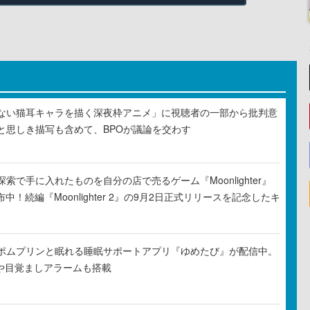
ない猫耳キャラを描く深夜枠アニメ」に視聴者の一部から批判意
と思しき描写も含めて、BPOが議論を交わす
索で手に入れたものを自分の店で売るゲーム『Moonlighter』
布中！続編『Moonlighter 2』の9月2日正式リリースを記念したキ
ポムプリンと眠れる睡眠サポートアプリ『ゆめたび』が配信中。
Rや目覚ましアラームも搭載