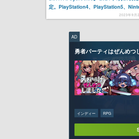
定。PlayStation4、PlayStation5、Nint
Switchのパッケージ版が予約開始
2023年9月
AD
勇者パーティはぜんめつ
インディー
RPG